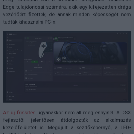
Edge tulajdonosai számára, akik egy kifejezetten drága
vezérlőért fizettek, de annak minden képességét nem
tudták kihasználni PC-n.
Az új frissítés
ugyanakkor nem áll meg ennyinél. A DSX
fejlesztői jelentősen átdolgozták az alkalmazás
kezelőfelületét is. Megújult a kezdőképernyő, a LED-