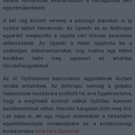
vállalat nyilvánosan elhatárolódott a Pentagonnal való
együttműködéstől.
A két cég közötti verseny a pénzügyi piacokon is új
szintre léphet hamarosan. Az OpenAI és az Anthropic
egyaránt megkezdte a régóta várt tőzsdei bevezetés
előkészítését. Az OpenAI a héten nyújtotta be a
szükséges dokumentumokat, míg riválisa egy héttel
korábban tette meg ugyanezt az amerikai
tőzsdefelügyeletnél.
Az AI fejlődésével kapcsolatos aggodalmak közben
tovább erősödnek. Az Anthropic nemrég a globális
fejlesztések lassítására szólított fel, arra figyelmeztetve,
hogy a megfelelő kontroll nélküli fejlődés könnyen
kezelhetetlenné válhat. Hasonló hangokat ütött meg XIV.
Leó pápa is, aki egy májusi üzenetében a társadalmi
egyenlőtlenségek növekedésére és a közbiztonsági
kockázatokra
hívta fel a figyelmet
.