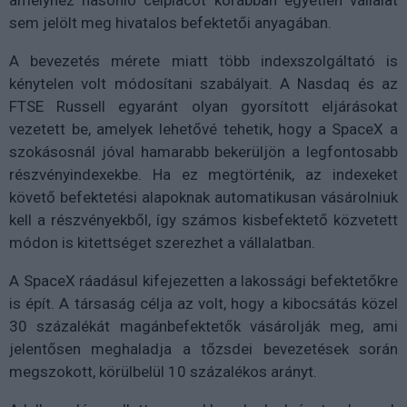
amelyhez hasonló célpiacot korábban egyetlen vállalat
sem jelölt meg hivatalos befektetői anyagában.
A bevezetés mérete miatt több indexszolgáltató is
kénytelen volt módosítani szabályait. A Nasdaq és az
FTSE Russell egyaránt olyan gyorsított eljárásokat
vezetett be, amelyek lehetővé tehetik, hogy a SpaceX a
szokásosnál jóval hamarabb bekerüljön a legfontosabb
részvényindexekbe. Ha ez megtörténik, az indexeket
követő befektetési alapoknak automatikusan vásárolniuk
kell a részvényekből, így számos kisbefektető közvetett
módon is kitettséget szerezhet a vállalatban.
A SpaceX ráadásul kifejezetten a lakossági befektetőkre
is épít. A társaság célja az volt, hogy a kibocsátás közel
30 százalékát magánbefektetők vásárolják meg, ami
jelentősen meghaladja a tőzsdei bevezetések során
megszokott, körülbelül 10 százalékos arányt.