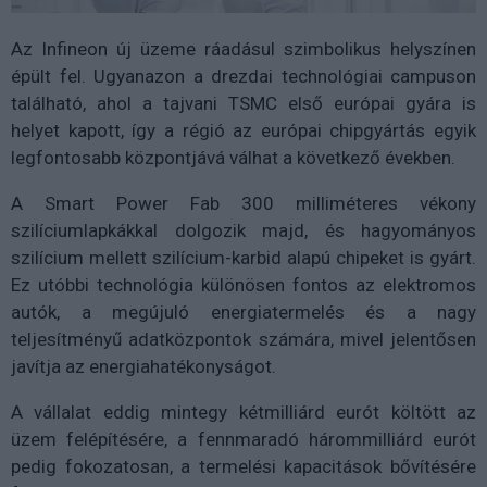
Az Infineon új üzeme ráadásul szimbolikus helyszínen
épült fel. Ugyanazon a drezdai technológiai campuson
található, ahol a tajvani TSMC első európai gyára is
helyet kapott, így a régió az európai chipgyártás egyik
legfontosabb központjává válhat a következő években.
A Smart Power Fab 300 milliméteres vékony
szilíciumlapkákkal dolgozik majd, és hagyományos
szilícium mellett szilícium-karbid alapú chipeket is gyárt.
Ez utóbbi technológia különösen fontos az elektromos
autók, a megújuló energiatermelés és a nagy
teljesítményű adatközpontok számára, mivel jelentősen
javítja az energiahatékonyságot.
A vállalat eddig mintegy kétmilliárd eurót költött az
üzem felépítésére, a fennmaradó hárommilliárd eurót
pedig fokozatosan, a termelési kapacitások bővítésére