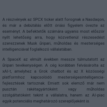
A részvények az SPCX ticker alatt forognak a Nasdaqon,
és már a debütálás előtt óriási figyelem övezte az
eseményt. A befektetők számára ugyanis most először
nyílt lehetőség arra, hogy közvetlenül részesedést
szerezzenek Musk űripari, műholdas és mesterséges
intelligenciával foglalkozó vállalatában.
A SpaceX az elmúlt években messze túlmutatott az
űripari tevékenységen. A cég korábban felvásárolta az
xAI-t, amelyhez a Grok chatbot és az X közösségi
platformhoz kapcsolódó mesterségesintelligencia-
fejlesztések tartoznak. Emiatt sok elemző már nem
pusztán rakétagyártóként vagy műholdas
szolgáltatóként tekint a vállalatra, hanem az AI-piac
egyik potenciális meghatározó szereplőjeként is.