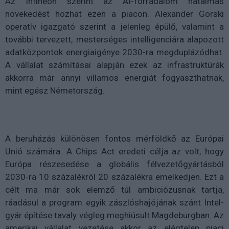
Az Infineon szerint az AI-forradalom hatalmas
növekedést hozhat ezen a piacon. Alexander Gorski
operatív igazgató szerint a jelenleg épülő, valamint a
további tervezett, mesterséges intelligenciára alapozott
adatközpontok energiaigénye 2030-ra megduplázódhat.
A vállalat számításai alapján ezek az infrastruktúrák
akkorra már annyi villamos energiát fogyaszthatnak,
mint egész Németország.
A beruházás különösen fontos mérföldkő az Európai
Unió számára. A Chips Act eredeti célja az volt, hogy
Európa részesedése a globális félvezetőgyártásból
2030-ra 10 százalékról 20 százalékra emelkedjen. Ezt a
célt ma már sok elemző túl ambiciózusnak tartja,
ráadásul a program egyik zászlóshajójának szánt Intel-
gyár építése tavaly végleg meghiúsult Magdeburgban. Az
amerikai vállalat vezetése akkor az elégtelen piaci