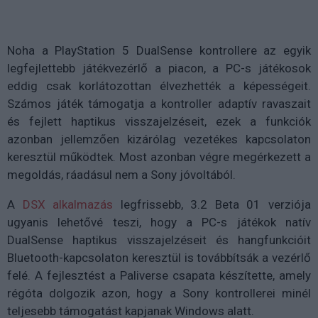
Noha a PlayStation 5 DualSense kontrollere az egyik
legfejlettebb játékvezérlő a piacon, a PC-s játékosok
eddig csak korlátozottan élvezhették a képességeit.
Számos játék támogatja a kontroller adaptív ravaszait
és fejlett haptikus visszajelzéseit, ezek a funkciók
azonban jellemzően kizárólag vezetékes kapcsolaton
keresztül működtek. Most azonban végre megérkezett a
megoldás, ráadásul nem a Sony jóvoltából.
A
DSX alkalmazás
legfrissebb, 3.2 Beta 01 verziója
ugyanis lehetővé teszi, hogy a PC-s játékok natív
DualSense haptikus visszajelzéseit és hangfunkcióit
Bluetooth-kapcsolaton keresztül is továbbítsák a vezérlő
felé. A fejlesztést a Paliverse csapata készítette, amely
régóta dolgozik azon, hogy a Sony kontrollerei minél
teljesebb támogatást kapjanak Windows alatt.