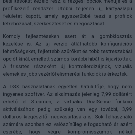
beállításokat kezelő rész, a rezgési opciók menüje és a
profilkezelő rendszer. Utóbbi teljesen új, kártyaalapú
felületet kapott, amely egyszerűbbé teszi a profilok
létrehozását, szerkesztését és megosztását.
Komoly fejlesztéseken esett át a gombkiosztás
kezelése is. Az új verzió átláthatóbb konfigurációs
lehetőségeket, fejlettebb szűrőket és több testreszabási
opciót kínál, emellett számos korábbi hibát is kijavítottak.
A frissítés részeként új kontrollerdizájnok, vizuális
elemek és jobb vezérlőfelismerési funkciók is érkeztek.
A DSX használatának egyetlen hátulütője, hogy nem
ingyenes szoftver. Az alkalmazás jelenleg 7,99 dollárért
érhető el Steamen, a virtuális DualSense funkció
aktiválásához pedig szükség van egy további, 3,99
dolláros kiegészítő megvásárlására is. Sok felhasználó
számára azonban ez valószínűleg elfogadható ár azért
cserébe, hogy végre kompromisszumok nélkül