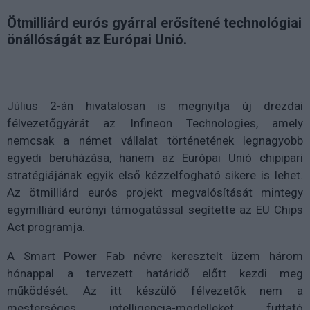
Ötmilliárd eurós gyárral erősítené technológiai
önállóságát az Európai Unió.
Július 2-án hivatalosan is megnyitja új drezdai
félvezetőgyárát az Infineon Technologies, amely
nemcsak a német vállalat történetének legnagyobb
egyedi beruházása, hanem az Európai Unió chipipari
stratégiájának egyik első kézzelfogható sikere is lehet.
Az ötmilliárd eurós projekt megvalósítását mintegy
egymilliárd eurónyi támogatással segítette az EU Chips
Act programja.
A Smart Power Fab névre keresztelt üzem három
hónappal a tervezett határidő előtt kezdi meg
működését. Az itt készülő félvezetők nem a
mesterséges intelligencia-modelleket futtató