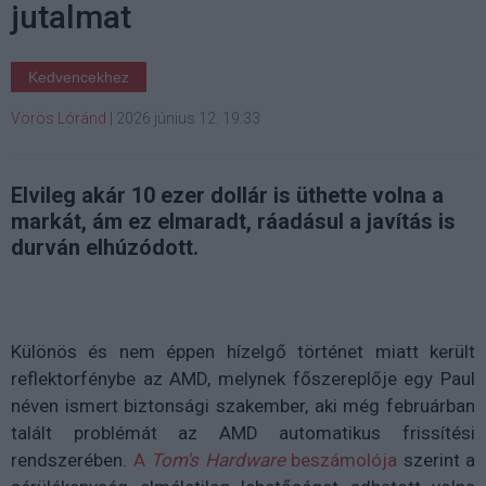
jutalmat
Kedvencekhez
Vörös Lóránd
|
2026 június 12. 19:33
Elvileg akár 10 ezer dollár is üthette volna a
markát, ám ez elmaradt, ráadásul a javítás is
durván elhúzódott.
Különös és nem éppen hízelgő történet miatt került
reflektorfénybe az AMD, melynek főszereplője egy Paul
néven ismert biztonsági szakember, aki még februárban
talált problémát az AMD automatikus frissítési
rendszerében.
A
Tom's Hardware
beszámolója
szerint a