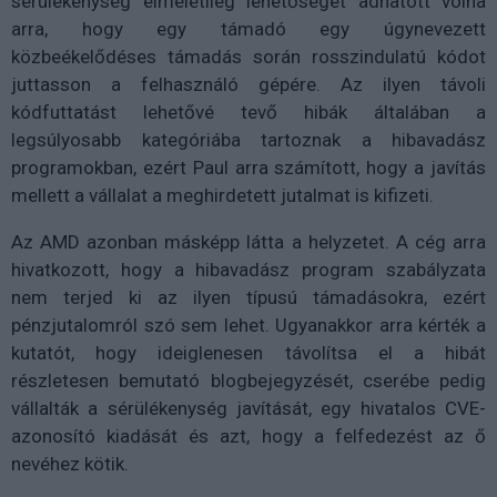
sérülékenység elméletileg lehetőséget adhatott volna
arra, hogy egy támadó egy úgynevezett
közbeékelődéses támadás során rosszindulatú kódot
juttasson a felhasználó gépére. Az ilyen távoli
kódfuttatást lehetővé tevő hibák általában a
legsúlyosabb kategóriába tartoznak a hibavadász
programokban, ezért Paul arra számított, hogy a javítás
mellett a vállalat a meghirdetett jutalmat is kifizeti.
Az AMD azonban másképp látta a helyzetet. A cég arra
hivatkozott, hogy a hibavadász program szabályzata
nem terjed ki az ilyen típusú támadásokra, ezért
pénzjutalomról szó sem lehet. Ugyanakkor arra kérték a
kutatót, hogy ideiglenesen távolítsa el a hibát
részletesen bemutató blogbejegyzését, cserébe pedig
vállalták a sérülékenység javítását, egy hivatalos CVE-
azonosító kiadását és azt, hogy a felfedezést az ő
nevéhez kötik.