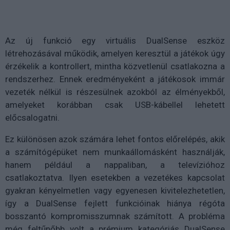
Az új funkció egy virtuális DualSense eszköz
létrehozásával működik, amelyen keresztül a játékok úgy
érzékelik a kontrollert, mintha közvetlenül csatlakozna a
rendszerhez. Ennek eredményeként a játékosok immár
vezeték nélkül is részesülnek azokból az élményekből,
amelyeket korábban csak USB-kábellel lehetett
előcsalogatni.
Ez különösen azok számára lehet fontos előrelépés, akik
a számítógépüket nem munkaállomásként használják,
hanem például a nappaliban, a televízióhoz
csatlakoztatva. Ilyen esetekben a vezetékes kapcsolat
gyakran kényelmetlen vagy egyenesen kivitelezhetetlen,
így a DualSense fejlett funkcióinak hiánya régóta
bosszantó kompromisszumnak számított. A probléma
még feltűnőbb volt a prémium kategóriás DualSense