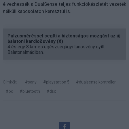
élvezhessék a DualSense teljes funkciókészletét vezeték
nélküli kapcsolaton keresztül is.
Pulzusméréssel segíti a biztonságos mozgást az új
balatoni kardioösvény (X)
4 és egy 8 km-es egészségügyi tanösvény nyílt
Balatonalmádiban.
Címkék:
#sony
#playstation 5
#dualsense kontroller
#pc
#bluetooth
#dsx