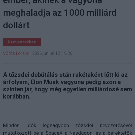
meghaladja az 1000 milliárd
dollárt
Kedvencekhez
Vörös Lóránd
|
2026 június 12. 18:26
A tőzsdei debütálás után rakétaként lőtt ki az
árfolyam, Elon Musk vagyona pedig azon a
szinten jár, hogy még egyetlen milliárdosé sem
korábban.
Minden idők legnagyobb tőzsdei bevezetésével
mutatkozott be a SpaceX a Nasdaqon, és a befektetők