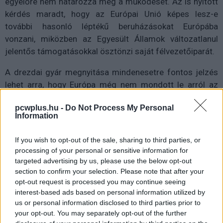
egyelőre nem határozza meg a működését. Az is nyitott
kérdés maradt, hogy az Európai Unió képes lesz-e
további hasonló léptékű beruházásokat Európába
vonzani, miközben az Egyesült Államok változatlanul
jelentős támogatásokkal ösztönzi saját félvezetőiparát.
A drezdai gyár megnyitása mindenesetre fontos jelzés
lehet arra, hogy Európa még nem mondott le arról az
ambíciójáról, hogy a globális chipipar meghatározó
pcwplus.hu -
Do Not Process My Personal
szereplőjévé váljon.
Information
If you wish to opt-out of the sale, sharing to third parties, or
processing of your personal or sensitive information for
Pulzusméréssel segíti a biztonságos mozgást az új
targeted advertising by us, please use the below opt-out
balatoni kardioösvény (X)
4 és egy 8 km-es egészségügyi tanösvény nyílt
section to confirm your selection. Please note that after your
Balatonalmádiban.
opt-out request is processed you may continue seeing
interest-based ads based on personal information utilized by
us or personal information disclosed to third parties prior to
your opt-out. You may separately opt-out of the further