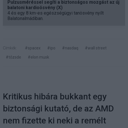
Pulzusméréssel segíti a biztonságos mozgást az új
balatoni kardioösvény (X)
4 és egy 8 km-es egészségügyi tanösvény nyílt
Balatonalmádiban.
Címkék:
#spacex
#ipo
#nasdaq
#wall street
#tőzsde
#elon musk
Kritikus hibára bukkant egy
biztonsági kutató, de az AMD
nem fizette ki neki a remélt