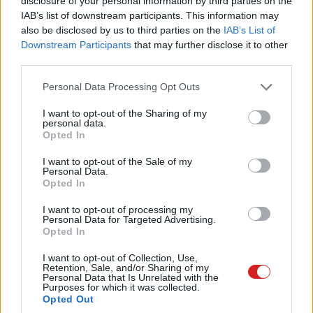
disclosure of your personal information by third parties on the
Címkék:
#európai unió
#infineon
#félvezetőgyár
IAB’s list of downstream participants. This information may
also be disclosed by us to third parties on the
IAB’s List of
#chipipar
Downstream Participants
that may further disclose it to other
third parties.
Please note that this website/app uses one or more Google
Personal Data Processing Opt Outs
services and may gather and store information including but
not limited to your visit or usage behaviour. You may click to
I want to opt-out of the Sharing of my
personal data.
Cak három és fél év kellett
grant or deny consent to Google and its third-party tags to
Opted In
use your data for below specified purposes in below Google
hozzá, hogy a ChatGPT-nek
consent section.
I want to opt-out of the Sale of my
Personal Data.
Opted In
egymilliárd havi aktív
I want to opt-out of processing my
felhasználója legyen
Personal Data for Targeted Advertising.
Opted In
I want to opt-out of Collection, Use,
Kedvencekhez
Retention, Sale, and/or Sharing of my
Personal Data that Is Unrelated with the
Vörös Lóránd
|
2026 június 12. 20:37
Purposes for which it was collected.
Opted Out