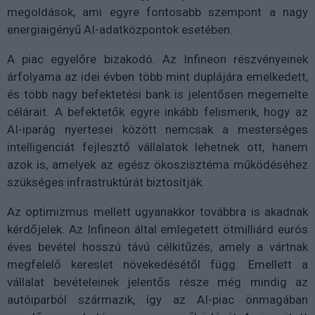
megoldások, ami egyre fontosabb szempont a nagy
energiaigényű AI-adatközpontok esetében.
A piac egyelőre bizakodó. Az Infineon részvényeinek
árfolyama az idei évben több mint duplájára emelkedett,
és több nagy befektetési bank is jelentősen megemelte
célárait. A befektetők egyre inkább felismerik, hogy az
AI-iparág nyertesei között nemcsak a mesterséges
intelligenciát fejlesztő vállalatok lehetnek ott, hanem
azok is, amelyek az egész ökoszisztéma működéséhez
szükséges infrastruktúrát biztosítják.
Az optimizmus mellett ugyanakkor továbbra is akadnak
kérdőjelek. Az Infineon által emlegetett ötmilliárd eurós
éves bevétel hosszú távú célkitűzés, amely a vártnak
megfelelő kereslet növekedésétől függ. Emellett a
vállalat bevételeinek jelentős része még mindig az
autóiparból származik, így az AI-piac önmagában