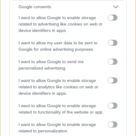
Google consents
A mesterséges intelligencia térhódítása
megállíthatatlannak tűnik.
I want to allow Google to enable storage
related to advertising like cookies on web or
device identifiers in apps.
I want to allow my user data to be sent to
Miközben egyre több kritika éri a mesterséges
Google for online advertising purposes.
intelligenciát, a felhasználók számában ennek egyelőre
kevés nyoma látszik. A piackutató
Sensor Tower
I want to allow Google to send me
becslése szerint a ChatGPT májusban elérte az
personalized advertising.
egymilliárd havi aktív felhasználót, ezzel pedig minden
I want to allow Google to enable storage
idők leggyorsabban növekvő alkalmazásai közé
related to analytics like cookies on web or
emelkedett. Az eredmény különösen figyelemre méltó
device identifiers in apps.
annak fényében, hogy a szolgáltatás mindössze
I want to allow Google to enable storage
nagyjából három és fél évvel a 2022 novemberi indulása
related to functionality of the website or app.
után lépte át ezt a mérföldkövet. A Sensor Tower szerint
ezzel a ChatGPT még a Google Térkép korábbi rekordját
I want to allow Google to enable storage
is megdöntötte, amelynek körülbelül öt évre volt
related to personalization.