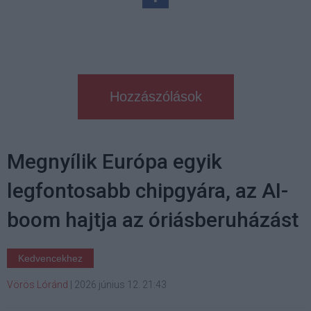
Hozzászólások
Megnyílik Európa egyik
legfontosabb chipgyára, az AI-
boom hajtja az óriásberuházást
Kedvencekhez
Vörös Lóránd
|
2026 június 12. 21:43