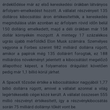
érdeklődése már az első kereskedési órákban látványos
árfolyam-emelkedést hozott. A vállalat részvényeit 135
dolláros kibocsátási áron értékesítették, a kereskedés
megindulása után azonban az árfolyam rövid időn belül
150 dollárig emelkedett, majd a déli órákban már 158
dollár környékén mozgott. A mintegy 17 százalékos
ugrás újabb mérföldkő Elon Musk számára. Személyes
vagyona a Forbes szerint 982 milliárd dollárra rúgott,
amikor a papírok még 135 dollárért forogtak, ez 188
milliárdos növekményt jelentett a kibocsátást megelőző
állapothoz képest, a folyamatos drágulást követően
pedig már 1,1 billió körül járhat.
A SpaceX tőzsdei értéke a kibocsátáskor nagyjából 1,77
billió dollárra rúgott, amivel a vállalat azonnal a világ
legértékesebb cégei közé került. A vállalat összesen 555
millió részvényt értékesített, így a részvénykibocsátás
során 75 milliárd dollárnyi tőkét vont be.