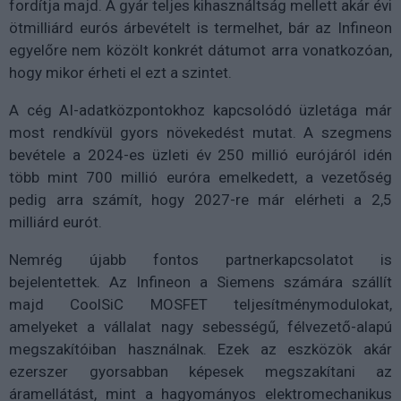
fordítja majd. A gyár teljes kihasználtság mellett akár évi
ötmilliárd eurós árbevételt is termelhet, bár az Infineon
egyelőre nem közölt konkrét dátumot arra vonatkozóan,
hogy mikor érheti el ezt a szintet.
A cég AI-adatközpontokhoz kapcsolódó üzletága már
most rendkívül gyors növekedést mutat. A szegmens
bevétele a 2024-es üzleti év 250 millió eurójáról idén
több mint 700 millió euróra emelkedett, a vezetőség
pedig arra számít, hogy 2027-re már elérheti a 2,5
milliárd eurót.
Nemrég újabb fontos partnerkapcsolatot is
bejelentettek. Az Infineon a Siemens számára szállít
majd CoolSiC MOSFET teljesítménymodulokat,
amelyeket a vállalat nagy sebességű, félvezető-alapú
megszakítóiban használnak. Ezek az eszközök akár
ezerszer gyorsabban képesek megszakítani az
áramellátást, mint a hagyományos elektromechanikus