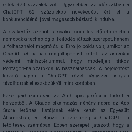
érték 973 százalék volt. Ugyanebben az időszakban a
ChatGPT 62 százalékos növekedést ért el a
konkurenciáénál jóval magasabb bázisról kiindulva.
A szakértők szerint a rivális modellek előretörésében
nemcsak a technológiai fejlődés játszik szerepet, hanem
a felhasználói megítélés is. Erre jó példa volt, amikor az
OpenAI februárban megállapodást kötött az amerikai
védelmi minisztériummal, hogy modelljeit titkos
Pentagon-hálózatokon is használhassák. A bejelentést
követő napon a ChatGPT közel négyszer annyian
távolították el eszközükről, mint korábban.
Ezzel párhuzamosan az Anthropic profitálni tudott a
helyzetből. A Claude alkalmazás néhány napra az App
Store letöltési listájának élére került az Egyesült
Államokban, és először előzte meg a ChatGPT-t a
letöltések számában. Ebben szerepet játszott, hogy a