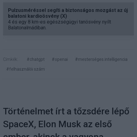
Pulzusméréssel segíti a biztonságos mozgást az új
balatoni kardioösvény (X)
4 és egy 8 km-es egészségügyi tanösvény nyílt
Balatonalmádiban.
Címkék:
#chatgpt
#openai
#mesterséges intelligencia
#felhasználói szám
Történelmet írt a tőzsdére lépő
SpaceX, Elon Musk az első
ember, akinek a vagyona