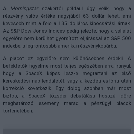
A
Morningstar
szakértői például úgy vélik, hogy a
részvény valós értéke nagyjából 63 dollár lehet, ami
kevesebb mint a fele a 135 dolláros kibocsátási árnak.
Az S&P Dow Jones Indices pedig jelezte, hogy a vállalat
egyelőre nem kerülhet gyorsított eljárással az S&P 500
indexbe, a legfontosabb amerikai részvénykosárba.
A piacot ez egyelőre nem különösebben érdekli. A
befektetők figyelme most teljes egészében arra irányul,
hogy a SpaceX képes lesz-e megtartani az első
kereskedési nap lendületét, vagy a kezdeti eufória után
korrekció következik. Egy dolog azonban már most
biztos, a SpaceX tőzsdei debütálása hosszú időre
meghatározó esemény marad a pénzügyi piacok
történetében.