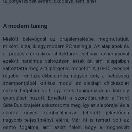
túlpörgetésnek semmi akadálya nem lehet.
A modern tuning
Mielőtt belevágnál az órajelemelésbe, megmutatjuk,
miként is zajlik egy modern PC tuningja. Az alaplapok és
a processzor-mikroarchitektúrák néhány generációval
ezelőtt hatalmas változáson estek át, ami alapjaiban
változtatta meg a túlpörgetés menetét. A 10-15 évesnél
régebbi rendszerekben még nagyon sok, a sebesség
szempontjából kritikus modul az alaplapi chipkészlet
északi hídjában volt, így ezek tuningolása is komoly
gyorsulást hozott. Emellett a szorzóáramkör a Front
Side Bus órajelét sokszorozta meg, így az alapórajel és a
szorzó ügyes kombinálásával lehetett jelentősen
nagyobb teljesítményt elérni. Már itt is ismert volt az
osztó fogalma, ami azért felelt, hogy a megnövelt