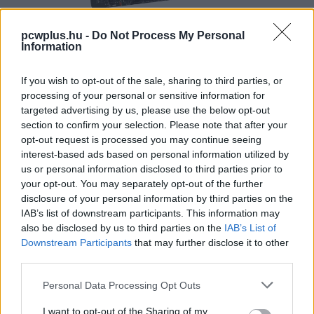
A klasszikustól merőben eltérő felépítés a tuningolás
pcwplus.hu -
Do Not Process My Personal
Information
menetére is hatással volt. Az alaplapi chipet (déli hidat)
nem ajánlatos magasabb órajelen járatni: ebben USB-,
If you wish to opt-out of the sale, sharing to third parties, or
SATA- és PCIe--vezérlőket, valamint a további
processing of your personal or sensitive information for
komponensekhez szükséges csatolásokat találunk,
targeted advertising by us, please use the below opt-out
amelyeket nem szükséges túlpörgetni. A processzorban
section to confirm your selection. Please note that after your
azonban annál inkább vigyáznunk kell, mert ha szimplán
opt-out request is processed you may continue seeing
mindent magasabb órajelre kapcsolunk, már néhány
interest-based ads based on personal information utilized by
us or personal information disclosed to third parties prior to
százalékos eltérést követően lefagy a rendszer. A
your opt-out. You may separately opt-out of the further
processzort egy Base Clock (BCLK), vagyis alapórajel
disclosure of your personal information by third parties on the
hajtja, amelyet a lapkán belül osztók és szorzók
IAB’s list of downstream participants. This information may
változtatnak meg minden modulhoz külön-külön.
also be disclosed by us to third parties on the
IAB’s List of
Számunkra a processzormagok sebessége a
Downstream Participants
that may further disclose it to other
third parties.
legfontosabb, itt pedig a BCLK emelése nem feltétlenül
bölcs döntés, ugyanis ez minden más modulra is
Please note that this website/app uses one or more Google
Personal Data Processing Opt Outs
hatással van. Miután az órajelre érzékeny részekhez
services and may gather and store information including but
not limited to your visit or usage behaviour. You may click to
I want to opt-out of the Sharing of my
tartozó osztóállások száma limitált, inkább a CPU-