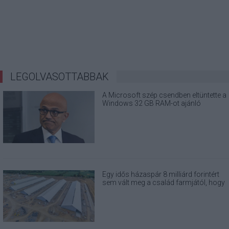
LEGOLVASOTTABBAK
A Microsoft szép csendben eltüntette a
Windows 32 GB RAM-ot ajánló
útmutatóját
Egy idős házaspár 8 milliárd forintért
sem vált meg a család farmjától, hogy
egy AI cég adatközpontot építhessen a
helyére