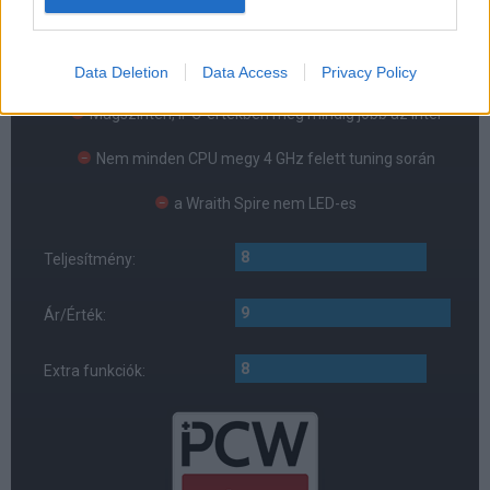
KONTRA
Lehetne magasabb órajel
Data Deletion
Data Access
Privacy Policy
Magszinten, IPC-értékben még mindig jobb az Intel
Nem minden CPU megy 4 GHz felett tuning során
a Wraith Spire nem LED-es
8
Teljesítmény:
9
Ár/Érték:
8
Extra funkciók: