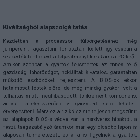
Kiváltságból alapszolgáltatás
Kezdetben a processzor túlpörgetéséhez még
jumperelni, ragasztani, forrasztani kellett, így csupán a
szakértők tudtak extra teljesítményt kicsikarni a PC-kből.
Amikor azonban a gyártók felismerték az ebben rejlő
gazdasági lehetőséget, nekiálltak hivatalos, garantáltan
működő eszközöket fejleszteni. A BIOS-ok ekkor
hatalmasat léptek előre, de még mindig gyakori volt a
túlhajtás miatt meghibásodott, tönkrement komponens,
aminél értelemszerűen a garanciát sem lehetett
érvényesíteni. Mára ez a rizikó szinte teljesen megszűnt:
az alaplapok BIOS-a védve van a hardveres hibáktól, a
feszültségszabályzó áramkör már egy olcsóbb lapon is
alaposan túlméretezett, és arra is figyelnek a gyártók,