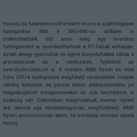
Hosszú és kalandos múltra tekint vissza a számítógépek
tuningolása. Már a 386/486-os időkben is
trükközhettünk, sőt anno még egy hivatalos
turbógombot is nyomkodhattunk a PC-házak előlapján.
Aztán ahogy gyorsultak és egyre bonyolultabbá váltak a
processzorok és a rendszerek, fejlődött az
overclockművészet is. A modern AMD Ryzen és Intel
Core CPU-k tuningolása megfelelő rendszerben csupán
néhány kattintás, de persze ehhez előkészületekre, jól
megválogatott komponensekre és sok tesztelésre is
szükség van. Cikkünkben megmutatjuk, mennyi rejtett
erő lakozik egy középkategóriás, megfizethető AMD
Ryzen processzorban akkor, ha minőségi körítést adunk
hozzá.