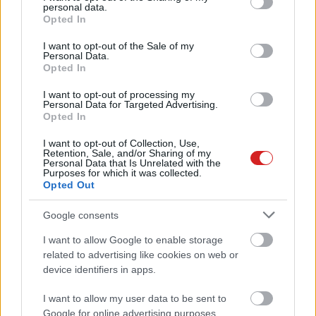
personal data.
grant or deny consent to Google and its third-party tags to
magok szorzójának növelésével érdemes kísérletezni.
Opted In
use your data for below specified purposes in below Google
consent section.
I want to opt-out of the Sale of my
Personal Data.
Opted In
Oldalak:
1
2
3
I want to opt-out of processing my
Personal Data for Targeted Advertising.
Opted In
I want to opt-out of Collection, Use,
AMD Ryzen 5 1600
Retention, Sale, and/or Sharing of my
Personal Data that Is Unrelated with the
Purposes for which it was collected.
Opted Out
Ár: 54 800 Ft Ft
6 mag, 12 programszál
3,2/3,6-3,7 GHz
Google consents
16 MB L3 cache
AM4 foglalat
I want to allow Google to enable storage
65 W TDP
14 nm gyártástechnológia
related to advertising like cookies on web or
Wraith Spire gyári hűtő
device identifiers in apps.
I want to allow my user data to be sent to
Google for online advertising purposes.