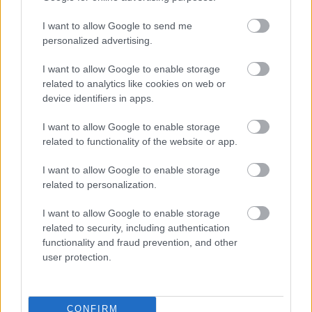
I want to allow Google to send me
personalized advertising.
I want to allow Google to enable storage
related to analytics like cookies on web or
device identifiers in apps.
PRO
I want to allow Google to enable storage
6 mag, 12 programszál
related to functionality of the website or app.
16 MB L3 cache
I want to allow Google to enable storage
related to personalization.
AM4 foglalat, stabil platform jó jövőképpel
I want to allow Google to enable storage
alacsony fogyasztás és melegedés
related to security, including authentication
functionality and fraud prevention, and other
Wraith Spire halk gyári hűtő
user protection.
Tuningolható
CONFIRM