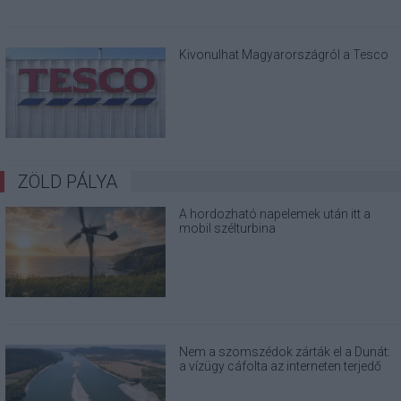
Kivonulhat Magyarországról a Tesco
ZÖLD PÁLYA
A hordozható napelemek után itt a
mobil szélturbina
Nem a szomszédok zárták el a Dunát:
a vízügy cáfolta az interneten terjedő
álhíreket