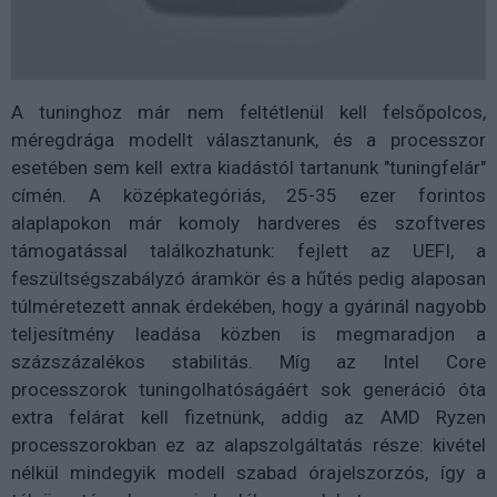
A tuninghoz már nem feltétlenül kell felsőpolcos,
méregdrága modellt választanunk, és a processzor
esetében sem kell extra kiadástól tartanunk "tuningfelár"
címén. A középkategóriás, 25-35 ezer forintos
alaplapokon már komoly hardveres és szoftveres
támogatással találkozhatunk: fejlett az UEFI, a
feszültségszabályzó áramkör és a hűtés pedig alaposan
túlméretezett annak érdekében, hogy a gyárinál nagyobb
teljesítmény leadása közben is megmaradjon a
százszázalékos stabilitás. Míg az Intel Core
processzorok tuningolhatóságáért sok generáció óta
extra felárat kell fizetnünk, addig az AMD Ryzen
processzorokban ez az alapszolgáltatás része: kivétel
nélkül mindegyik modell szabad órajelszorzós, így a