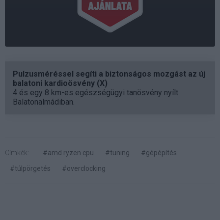
Pulzusméréssel segíti a biztonságos mozgást az új
balatoni kardioösvény (X)
4 és egy 8 km-es egészségügyi tanösvény nyílt
Balatonalmádiban.
Címkék:
#amd ryzen cpu
#tuning
#gépépítés
#túlpörgetés
#overclocking