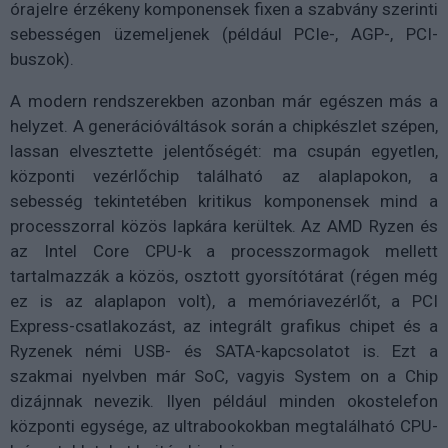
órajelre érzékeny komponensek fixen a szabvány szerinti
sebességen üzemeljenek (például PCIe-, AGP-, PCI-
buszok).
A modern rendszerekben azonban már egészen más a
helyzet. A generációváltások során a chipkészlet szépen,
lassan elvesztette jelentőségét: ma csupán egyetlen,
központi vezérlőchip található az alaplapokon, a
sebesség tekintetében kritikus komponensek mind a
processzorral közös lapkára kerültek. Az AMD Ryzen és
az Intel Core CPU-k a processzormagok mellett
tartalmazzák a közös, osztott gyorsítótárat (régen még
ez is az alaplapon volt), a memóriavezérlőt, a PCI
Express-csatlakozást, az integrált grafikus chipet és a
Ryzenek némi USB- és SATA-kapcsolatot is. Ezt a
szakmai nyelvben már SoC, vagyis System on a Chip
dizájnnak nevezik. Ilyen például minden okostelefon
központi egysége, az ultrabookokban megtalálható CPU-