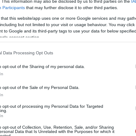
. This information may also be disclosed by us to third parties on the
IA
Participants
that may further disclose it to other third parties.
y az AMD aktuális RDNA 4 architektúrájára épül. A chip
 that this website/app uses one or more Google services and may gath
l 199 mm²-es lapkamérettel és közel 30 milliárd
including but not limited to your visit or usage behaviour. You may click 
4 Compute Unit található benne, ami 2048 stream
 to Google and its third-party tags to use your data for below specifi
 gyorsító és 64 dedikált AI-gyorsító is helyet kapott a
ogle consent section.
GPU-alapórajel nagyjából 1700 MHz, az ún. Game Clock
 MHz-et, de az RDNA 4 fejlesztéseinek köszönhetően a
l Data Processing Opt Outs
képes, akár 3300 MHz feletti boosttal terheléstől
o opt-out of the Sharing of my personal data.
erációhoz képest, és hozzájárul ahhoz, hogy a kisebb
In
n a nagyobb RX7000-as modellektől.
o opt-out of the Sale of my Personal Data.
In
to opt-out of processing my Personal Data for Targeted
ing.
In
o opt-out of Collection, Use, Retention, Sale, and/or Sharing
ersonal Data that Is Unrelated with the Purposes for which it
lected.