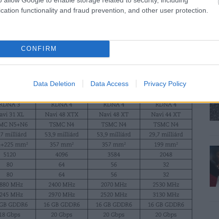
cation functionality and fraud prevention, and other user protection.
 körül alakul, de a valós működés során 150-180 Watt
 hogy mely partnergyártó megoldását választod. Az
ozó biztosítja, tehát nincs szükség az újabb, vitatott
neti portkínálat egy HDMI 2.1 és két DisplayPort 2.1
CONFIRM
nterfészt használ.
Data Deletion
Data Access
Privacy Policy