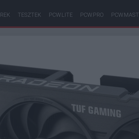
ÍREK
TESZTEK
PCW.LITE
PCW.PRO
PCW.MAST