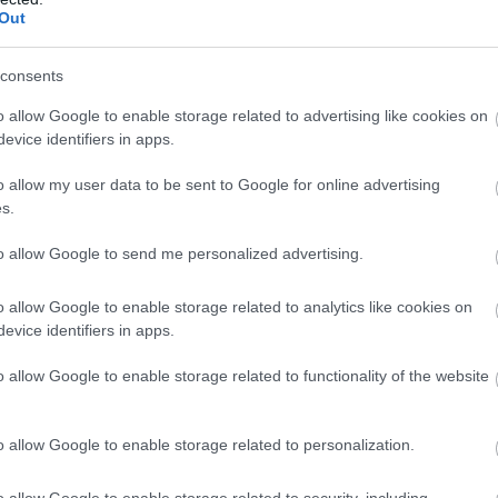
Out
consents
o allow Google to enable storage related to advertising like cookies on
evice identifiers in apps.
o allow my user data to be sent to Google for online advertising
s.
to allow Google to send me personalized advertising.
sebbik modellt azonban addig rejtegette az AMD, amíg csak
o allow Google to enable storage related to analytics like cookies on
sajtót kapott, és a játékosok sem rajonganak a felezett
evice identifiers in apps.
akapacitás iránt
o allow Google to enable storage related to functionality of the website
emóriát kínál, 128 bites memóriabusszal és 20 Gbit/s
 sávszélességet eredményez. Az RDNA-architektúrákra
o allow Google to enable storage related to personalization.
y Cache ugyan csupán 32 MB méretű, de így is segíti a
sét.
o allow Google to enable storage related to security, including