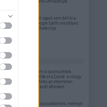
ajánló útmutatóját
Két napot sem bírt ki a
Google Earth veszélyes
AI-funkciója
ZÖLD PÁLYA
Nem a szomszédok
zárták el a Dunát: a vízügy
cáfolta az interneten
terjedő álhíreket
Rezsicsökkentés: mennyit