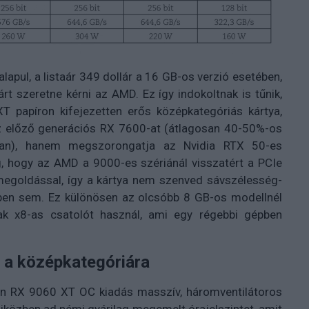
lapul, a listaár 349 dollár a 16 GB-os verzió esetében,
rt szeretne kérni az AMD. Ez így indokoltnak is tűnik,
T papíron kifejezetten erős középkategóriás kártya,
az előző generációs RX 7600-at (átlagosan 40-50%-os
sban), hanem megszorongatja az Nvidia RTX 50-es
ég, hogy az AMD a 9000-es szériánál visszatért a PCIe
megoldással, így a kártya nem szenved sávszélesség-
ekben sem. Ez különösen az olcsóbb 8 GB-os modellnél
ak x8-as csatolót használ, ami egy régebbi gépben
 a középkategóriára
n RX 9060 XT OC kiadás masszív, háromventilátoros