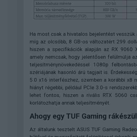
Ha most csak a hivatalos bejelentést vesszük a
míg az olcsóbb, 8 GB-os változatért 299 dollá
hiszen a specifikációk alapján az RX 9060 X
amely nemcsak, hogy jelentősen felülmúlja 
teljesítménynövekedéssel 1080p felbontá
szériájának hasonló árú tagjait is. Érdekess
5.0 x16 interfészhez, szemben a korábbi x8 
hiányt régebbi, például PCIe 3.0-s rendszer
lehet fontos, hiszen a rivális RTX 5060 cs
korlátozhatja annak teljesítményét.
Ahogy egy TUF Gaming rákészül
Az általunk tesztelt ASUS TUF Gaming Radeo