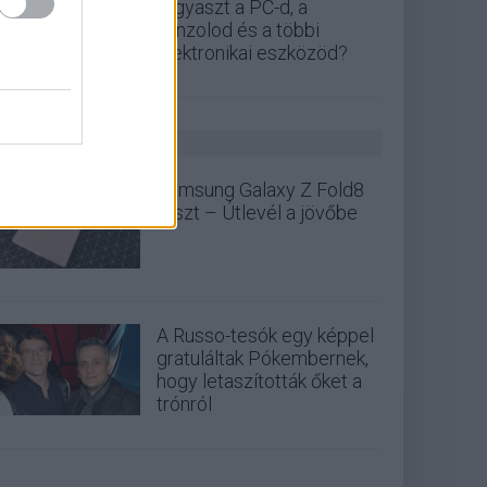
fogyaszt a PC-d, a
konzolod és a többi
elektronikai eszközöd?
GS HÍREK
Samsung Galaxy Z Fold8
teszt – Útlevél a jövőbe
A Russo-tesók egy képpel
gratuláltak Pókembernek,
hogy letaszították őket a
trónról