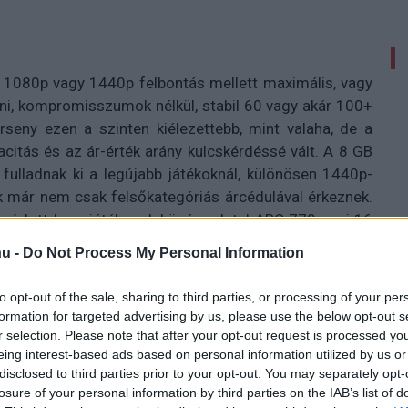
: 1080p vagy 1440p felbontás mellett maximális, vagy
ani, kompromisszumok nélkül, stabil 60 vagy akár 100+
rseny ezen a szinten kiélezettebb, mint valaha, de a
citás és az ár-érték arány kulcskérdéssé vált. A 8 GB
fulladnak ki a legújabb játékoknál, különösen 1440p-
k már nem csak felsőkategóriás árcédulával érkeznek.
pódott be a játékosok közé az Intel ARC 770, ami 16
rajzolt fel, nagy kár, hogy a driveres hiányosságok és
u -
Do Not Process My Personal Information
egreformálni ezt a szegmenst.
to opt-out of the sale, sharing to third parties, or processing of your per
tre, az RX 9060 XT egy kifejezetten érdekes ajánlat. Az
formation for targeted advertising by us, please use the below opt-out s
azt ígéri, hogy a középkategória végre újra valóban
r selection. Please note that after your opt-out request is processed y
ilyen ígéret az AMD-től. Megnéztük, mit tud ez a GPU a
eing interest-based ads based on personal information utilized by us or
áltozata adja a pluszt a remek alaphoz.
disclosed to third parties prior to your opt-out. You may separately opt-
losure of your personal information by third parties on the IAB’s list of