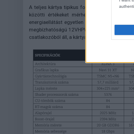
authenti
A teljes kártya tipikus fogyasztása 160 Watt
közötti értékeket mérhetsz attól függően,
energiaellátást egyetlen 8 tűs PCIe tápcsatlak
megbízhatóságú 12VHPWR csatlakozóra. A kime
csatlakozóból áll, a kártya pedig PCIe 5.0 x16 i