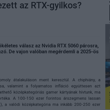
zett az RTX-gyilkos?
kéletes válasz az Nvidia RTX 5060 párosra,
onzó. De vajon valóban megérdemli a 2025-ös
moly átalakuláson ment keresztül. A chiphiány, a
sa, valamint a folyamatos infláció együttesen azt
thető középkategóriás gamer kártyának hívtunk, ma
rtéka. A 100-150 ezer forintos árszegmens lassan
lt), a valódi középkategória ma inkább 200-250 ezer