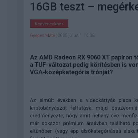
16GB teszt – megérke
Kedvencekhez
Gyepes Máté
|
2025 július 1. 16:08
Az AMD Radeon RX 9060 XT papíron tö
a TUF-változat pedig körítésben is v
VGA-középkategória trónját?
Az elmúlt években a videokártyák piaca ko
kriptobányászat felfutása, majd összeomlá
eredményezte, hogy amit néhány éve megfize
már sokszor prémium ársávban található po
eltűnőben (vagy épp alsókategóriássá alaku