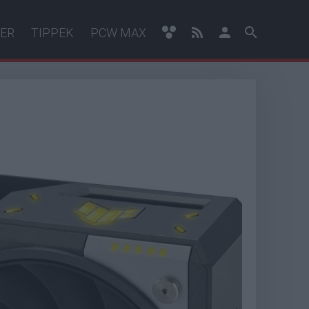
ER
TIPPEK
PCW MAX