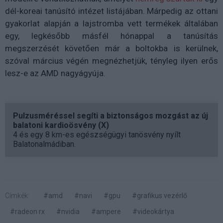
dél-koreai tanúsító intézet listájában. Márpedig az ottani
gyakorlat alapján a lajstromba vett termékek általában
egy, legkésőbb másfél hónappal a tanúsítás
megszerzését követően már a boltokba is kerülnek,
szóval március végén megnézhetjük, tényleg ilyen erős
lesz-e az AMD nagyágyúja.
Pulzusméréssel segíti a biztonságos mozgást az új
balatoni kardioösvény (X)
4 és egy 8 km-es egészségügyi tanösvény nyílt
Balatonalmádiban.
Címkék:
#amd
#navi
#gpu
#grafikus vezérlő
#radeon rx
#nvidia
#ampere
#videokártya