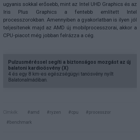
ugyanis sokkal erősebb, mint az Intel UHD Graphics és az
Iris Plus Graphics a fentebb említett Intel
processzorokban. Amennyiben a gyakorlatban is ilyen jól
teljesítenek majd az AMD új mobilprocesszorai, akkor a
CPU-piacot még jobban felrázza a cég.
Pulzusméréssel segíti a biztonságos mozgást az új
balatoni kardioösvény (X)
4 és egy 8 km-es egészségügyi tanösvény nyílt
Balatonalmádiban.
Címkék:
#amd
#ryzen
#cpu
#processzor
#benchmark