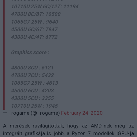
10710U 25W 6C/12T: 11194
4700U 8C/8T: 10500
1065G7 25W : 9640
4500U 6C/6T: 7947
4300U 4C/4T: 6772
Graphics score :
4800U 8CU : 6121
4700U 7CU : 5432
1065G7 25W : 4613
4500U 6CU : 4203
4300U 5CU : 3355
10710U 25W : 1945
— _rogame (@_rogame)
February 24, 2020
A mérések rávilágítottak, hogy az AMD-nek még az
integrált grafikája is jobb, a Ryzen 7 modellek iGPU-ja