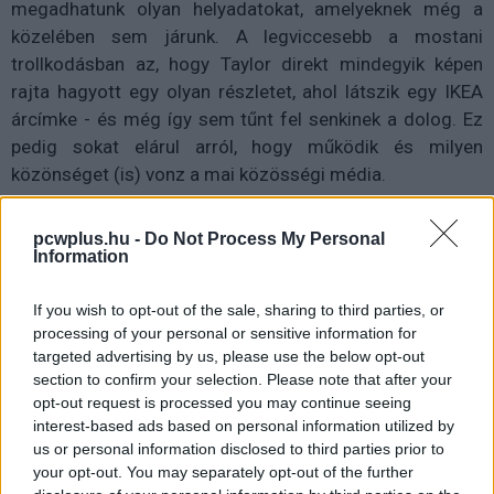
megadhatunk olyan helyadatokat, amelyeknek még a
közelében sem járunk. A legviccesebb a mostani
trollkodásban az, hogy Taylor direkt mindegyik képen
rajta hagyott egy olyan részletet, ahol látszik egy IKEA
árcímke - és még így sem tűnt fel senkinek a dolog. Ez
pedig sokat elárul arról, hogy működik és milyen
közönséget (is) vonz a mai közösségi média.
pcwplus.hu -
Do Not Process My Personal
Information
Pulzusméréssel segíti a biztonságos mozgást az új
balatoni kardioösvény (X)
4 és egy 8 km-es egészségügyi tanösvény nyílt
If you wish to opt-out of the sale, sharing to third parties, or
Balatonalmádiban.
processing of your personal or sensitive information for
targeted advertising by us, please use the below opt-out
section to confirm your selection. Please note that after your
opt-out request is processed you may continue seeing
interest-based ads based on personal information utilized by
Címkék:
#natalia taylor
#instagram
#trollkodás
us or personal information disclosed to third parties prior to
your opt-out. You may separately opt-out of the further
#médiahack
#youtube
#influencer
#celeb
#utazás