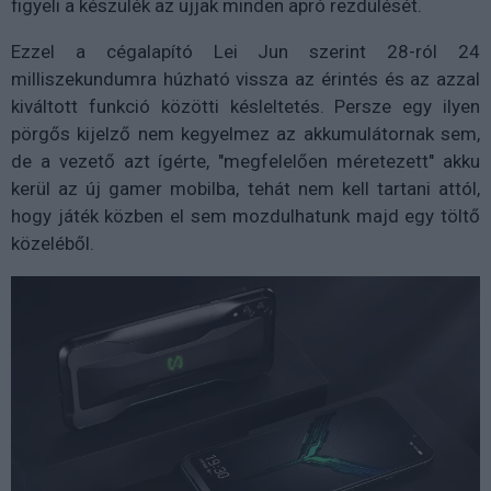
figyeli a készülék az ujjak minden apró rezdülését.
Ezzel a cégalapító Lei Jun szerint 28-ról 24
milliszekundumra húzható vissza az érintés és az azzal
kiváltott funkció közötti késleltetés. Persze egy ilyen
pörgős kijelző nem kegyelmez az akkumulátornak sem,
de a vezető azt ígérte, "megfelelően méretezett" akku
kerül az új gamer mobilba, tehát nem kell tartani attól,
hogy játék közben el sem mozdulhatunk majd egy töltő
közeléből.