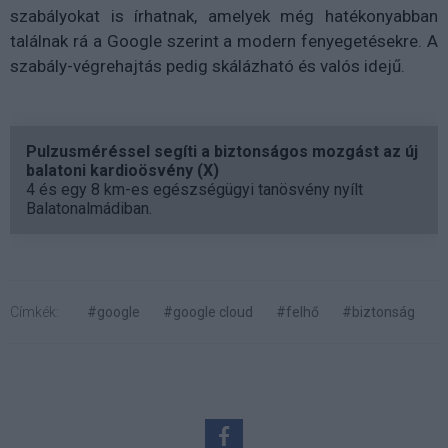
szabályokat is írhatnak, amelyek még hatékonyabban
találnak rá a Google szerint a modern fenyegetésekre. A
szabály-végrehajtás pedig skálázható és valós idejű.
Pulzusméréssel segíti a biztonságos mozgást az új
balatoni kardioösvény (X)
4 és egy 8 km-es egészségügyi tanösvény nyílt
Balatonalmádiban.
Címkék:
#google
#google cloud
#felhő
#biztonság