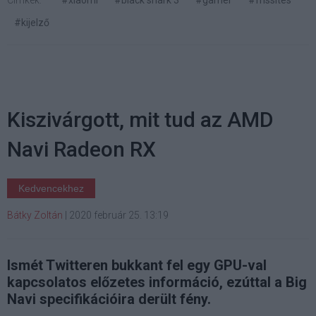
Címkék:
#xiaomi
#black shark 3
#gamer
#frissítés
#kijelző
Kiszivárgott, mit tud az AMD
Navi Radeon RX
Kedvencekhez
Bátky Zoltán
|
2020 február 25. 13:19
Ismét Twitteren bukkant fel egy GPU-val
kapcsolatos előzetes információ, ezúttal a Big
Navi specifikációira derült fény.