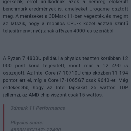
ígérkezik, erről árulkodnak azok a nemrég előkerült
benchmark-eredmények is, amelyeket _rogame osztott
meg. A méréseket a 3DMark 11-ben végezték, és megint
az látszik, hogy a mobilos CPU-k közel asztali szintű
teljesítményt nyújtanak a Ryzen 4000-es szériából.
A Ryzen 7 4800U például a physics teszten korábban 12
000 pont körül teljesített, most már a 12 490 is
összejött. Az Intel Core i7-10710U chip eközben 11 194
pontot ért el, míg a Core i7-1065G7 csak 9640-et. Még
érdekesebb, hogy az Intel lapkákat 25 wattos TDP
jellemzi, az AMD chip viszont csak 15 wattos.
3dmark 11 Performance
Physics score:
4800U 8C/16T: 12490