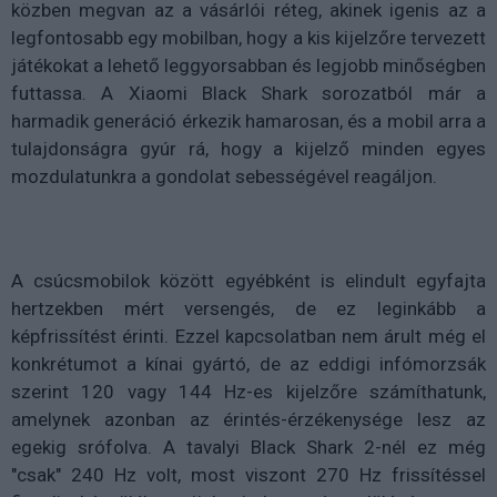
közben megvan az a vásárlói réteg, akinek igenis az a
legfontosabb egy mobilban, hogy a kis kijelzőre tervezett
játékokat a lehető leggyorsabban és legjobb minőségben
futtassa. A Xiaomi Black Shark sorozatból már a
harmadik generáció érkezik hamarosan, és a mobil arra a
tulajdonságra gyúr rá, hogy a kijelző minden egyes
mozdulatunkra a gondolat sebességével reagáljon.
A csúcsmobilok között egyébként is elindult egyfajta
hertzekben mért versengés, de ez leginkább a
képfrissítést érinti. Ezzel kapcsolatban nem árult még el
konkrétumot a kínai gyártó, de az eddigi infómorzsák
szerint 120 vagy 144 Hz-es kijelzőre számíthatunk,
amelynek azonban az érintés-érzékenysége lesz az
egekig srófolva. A tavalyi Black Shark 2-nél ez még
"csak" 240 Hz volt, most viszont 270 Hz frissítéssel