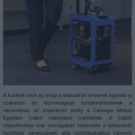
A kutatók célja az, hogy a látássérült emberek egyedül is
szabadon és biztonságban közlekedhessenek a
városokban, az inspirációt pedig a Carnegie Mellon
Egyetem CaBot robotjából merítették. A CaBot
teljesítménye már önmagában felülmúlta a látássérült
tesztelők várakozásait, akik vezetőkutyához hasonló