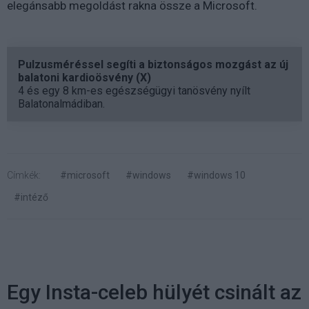
elegánsabb megoldást rakna össze a Microsoft.
Pulzusméréssel segíti a biztonságos mozgást az új
balatoni kardioösvény (X)
4 és egy 8 km-es egészségügyi tanösvény nyílt
Balatonalmádiban.
Címkék:
#microsoft
#windows
#windows 10
#intéző
Egy Insta-celeb hülyét csinált az