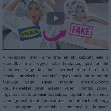
A videóban Taylor elmondta, amiatt kezdett bele a
kísérletbe, mert egyre több közösségi profilon lát
feltűnően, vagy kevésbé észrevehetően hamisított
képeket, amelyek a szereplői igyekeznek photoshopolt
fotókkal vagy egyéb módon megtrükközött
körülményekkel olyan érzetet kelteni, mintha sokkal
irigylésre méltóbb, kalandosabb, csillogóbb életük lenne a
valóságosnál. Az utazásokat azzal is imitálni lehet, hogy
az Instagram posztokban viszonylag könnyen