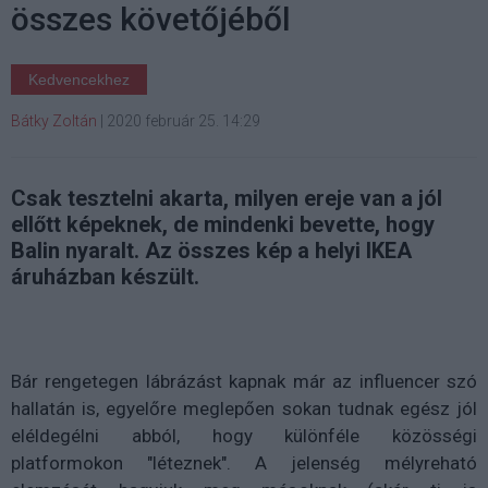
összes követőjéből
Kedvencekhez
Bátky Zoltán
|
2020 február 25. 14:29
Csak tesztelni akarta, milyen ereje van a jól
ellőtt képeknek, de mindenki bevette, hogy
Balin nyaralt. Az összes kép a helyi IKEA
áruházban készült.
Bár rengetegen lábrázást kapnak már az influencer szó
hallatán is, egyelőre meglepően sokan tudnak egész jól
eléldegélni abból, hogy különféle közösségi
platformokon "léteznek". A jelenség mélyreható