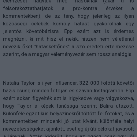
elemzését hagyjuk meg másoknak (akár ti is
felsorakoztathatjátok a pro-kontra érveket a
kommentekben), de az tény, hogy jelenleg az ilyen
közösségi celebek komoly hatást gyakorolnak egy
jelentős követőbázisra. Épp ezért azt is érdemes
megnézni, ki mit hisz el nekik, hiszen nem véletlenül
nevezik őket "hatáskeltőnek" a szó eredeti értelmezése
szerint, de a magyar véleményvezér sem rossz analógia.
Natalia Taylor is ilyen influencer, 322 000 fölötti követői
bázis csüng minden fotóján és szaván Instagramon. Épp
ezért sokan figyelték azt is irigykedve vagy vágyakozva,
hogy Taylor a képek tanúsága szerint Balira utazott.
Különféle egzotikus helyszínekről töltött fel fotókat, és a
kommentekben mindenki jó utat kívánt, különféle helyi
nevezetességeket ajánlott, esetleg új úti célokat javasolt
a lánynak. Aztán kiderült, hogy az egész csak egy jól