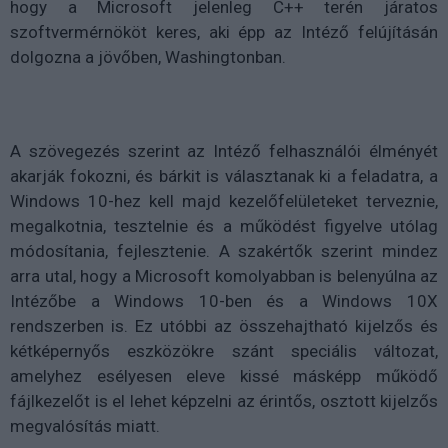
hogy a Microsoft jelenleg C++ terén járatos
szoftvermérnököt keres, aki épp az Intéző felújításán
dolgozna a jövőben, Washingtonban.
A szövegezés szerint az Intéző felhasználói élményét
akarják fokozni, és bárkit is választanak ki a feladatra, a
Windows 10-hez kell majd kezelőfelületeket terveznie,
megalkotnia, tesztelnie és a működést figyelve utólag
módosítania, fejlesztenie. A szakértők szerint mindez
arra utal, hogy a Microsoft komolyabban is belenyúlna az
Intézőbe a Windows 10-ben és a Windows 10X
rendszerben is. Ez utóbbi az összehajtható kijelzős és
kétképernyős eszközökre szánt speciális változat,
amelyhez esélyesen eleve kissé másképp működő
fájlkezelőt is el lehet képzelni az érintős, osztott kijelzős
megvalósítás miatt.