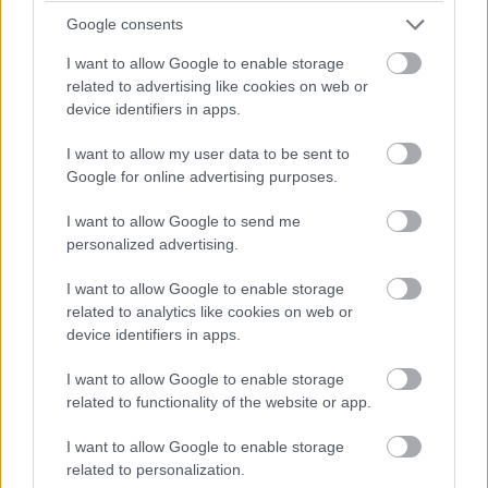
Google consents
I want to allow Google to enable storage
Az IBM Japan a partnereivel együtt egy olyan új, bőrönd
related to advertising like cookies on web or
formájú robotot fejleszt, ami a látássérült embereknek
device identifiers in apps.
segít majd magabiztosabban utazni. Alapvetően egy
navigációs robotról van szó, ami mesterséges
I want to allow my user data to be sent to
intelligenciát használva éri el, hogy a tulajdonosa
Google for online advertising purposes.
önállóbban utazhasson, szerte a világban. Az IBM Japant
I want to allow Google to send me
a Shimizu és a Mitsubishi is segíti többek között, az éles
personalized advertising.
teszteket pedig júniusban kezdhetik el a vállalatok.
I want to allow Google to enable storage
related to analytics like cookies on web or
device identifiers in apps.
A robotbőrönd segít majd az embereknek optimális
I want to allow Google to enable storage
útvonalat találni, illetve kamerák és szenzorok
related to functionality of the website or app.
segítségével figyelmezteti majd őket az akadályokra,
boltokra, illetve szól, ha be kell állni például egy sorba a
I want to allow Google to enable storage
reptéren.
related to personalization.