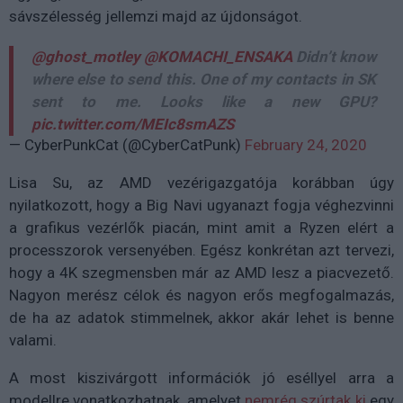
sávszélesség jellemzi majd az újdonságot.
@ghost_motley
@KOMACHI_ENSAKA
Didn’t know
where else to send this. One of my contacts in SK
sent to me. Looks like a new GPU?
pic.twitter.com/MEIc8smAZS
— CyberPunkCat (@CyberCatPunk)
February 24, 2020
Lisa Su, az AMD vezérigazgatója korábban úgy
nyilatkozott, hogy a Big Navi ugyanazt fogja véghezvinni
a grafikus vezérlők piacán, mint amit a Ryzen elért a
processzorok versenyében. Egész konkrétan azt tervezi,
hogy a 4K szegmensben már az AMD lesz a piacvezető.
Nagyon merész célok és nagyon erős megfogalmazás,
de ha az adatok stimmelnek, akkor akár lehet is benne
valami.
A most kiszivárgott információk jó eséllyel arra a
modellre vonatkozhatnak, amelyet
nemrég szúrtak ki
egy