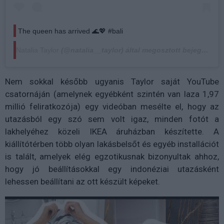
The queen has arrived 🌊💖 #bali
Natalia Taylor
(@natalia__taylor) által megosztott bejegyzés,
Nem sokkal később ugyanis Taylor saját YouTube
csatornáján (amelynek egyébként szintén van laza 1,97
millió feliratkozója) egy videóban mesélte el, hogy az
utazásból egy szó sem volt igaz, minden fotót a
lakhelyéhez közeli IKEA áruházban készítette. A
kiállítótérben több olyan lakásbelsőt és egyéb installációt
is talált, amelyek elég egzotikusnak bizonyultak ahhoz,
hogy jó beállításokkal egy indonéziai utazásként
lehessen beállítani az ott készült képeket.