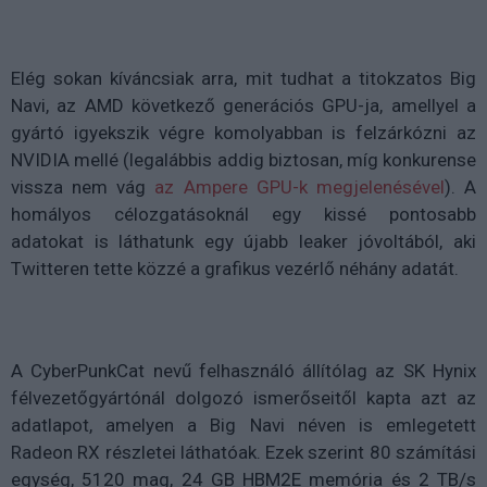
Elég sokan kíváncsiak arra, mit tudhat a titokzatos Big
Navi, az AMD következő generációs GPU-ja, amellyel a
gyártó igyekszik végre komolyabban is felzárkózni az
NVIDIA mellé (legalábbis addig biztosan, míg konkurense
vissza nem vág
az Ampere GPU-k megjelenésével
). A
homályos célozgatásoknál egy kissé pontosabb
adatokat is láthatunk egy újabb leaker jóvoltából, aki
Twitteren tette közzé a grafikus vezérlő néhány adatát.
A CyberPunkCat nevű felhasználó állítólag az SK Hynix
félvezetőgyártónál dolgozó ismerőseitől kapta azt az
adatlapot, amelyen a Big Navi néven is emlegetett
Radeon RX részletei láthatóak. Ezek szerint 80 számítási
egység, 5120 mag, 24 GB HBM2E memória és 2 TB/s