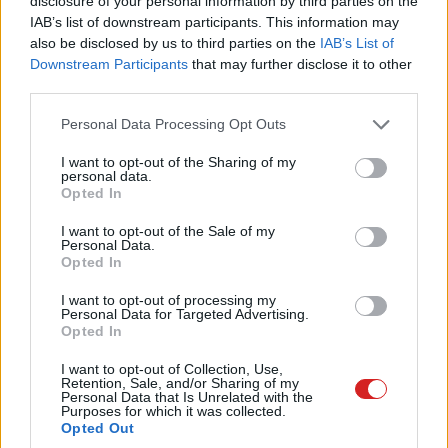
disclosure of your personal information by third parties on the
#bali
IAB’s list of downstream participants. This information may
also be disclosed by us to third parties on the
IAB’s List of
Downstream Participants
that may further disclose it to other
third parties.
Please note that this website/app uses one or more Google
Personal Data Processing Opt Outs
services and may gather and store information including but
A látássérült utazókat segíti a
not limited to your visit or usage behaviour. You may click to
I want to opt-out of the Sharing of my
personal data.
grant or deny consent to Google and its third-party tags to
robotbőrönd
Opted In
use your data for below specified purposes in below Google
consent section.
I want to opt-out of the Sale of my
Personal Data.
Kedvencekhez
Opted In
Harangi László
|
2020 február 25. 18:48
I want to opt-out of processing my
Personal Data for Targeted Advertising.
Opted In
Mesterséges intelligenciát használ az új
I want to opt-out of Collection, Use,
Retention, Sale, and/or Sharing of my
robotbőrönd, aminek hála a látássérültek
Personal Data that Is Unrelated with the
magabiztosabban utazhatnak.
Purposes for which it was collected.
Opted Out