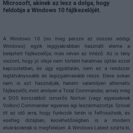
Microsoft, akinek az lesz a dolga, hogy
feldobja a Windows 10 fájlkezelőjét.
A Windows 10 (no meg persze az összes eddigi
Windows) egyik leggyakrabban használt eleme a
beépített fájlkezelője, más néven az Intéző. Az is tény
viszont, hogy jó ideje nem történt hatalmas újítás ezzel
kapcsolatban, és úgy egyáltalán, nem ez a rendszer
leglátványosabb és legizgalmasabb része. Eleve sokan
nem is ezt használják, hanem valamilyen alternatív
fájlkezelőt, mint amilyen a Total Commander, amely még
a DOS korszakból ismerős Norton (vagy egyeseknek
Volkov) Commander egyenes ági leszármazottja. Szóval
itt az idő arra, hogy funkciók terén is felfrissítsék, és
esetleg dizájban, kezelhetőségben is a modern
elvárásoknak is megfeleljen. A Windows Latest szúrta ki,