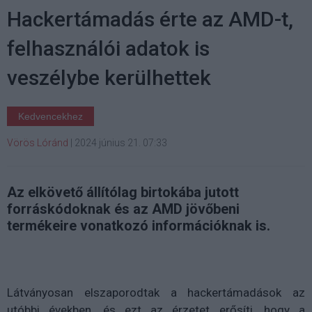
Hackertámadás érte az AMD-t,
felhasználói adatok is
veszélybe kerülhettek
Kedvencekhez
Vörös Lóránd
|
2024 június 21. 07:33
Az elkövető állítólag birtokába jutott
forráskódoknak és az AMD jövőbeni
termékeire vonatkozó információknak is.
Látványosan elszaporodtak a hackertámadások az
utóbbi években, és ezt az érzetet erősíti, hogy a