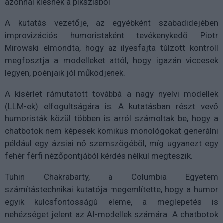
azonnal kiesnek a pikszisből.
A kutatás vezetője, az egyébként szabadidejében
improvizációs humoristaként tevékenykedő Piotr
Mirowski elmondta, hogy az ilyesfajta túlzott kontroll
megfosztja a modelleket attól, hogy igazán viccesek
legyen, poénjaik jól működjenek.
A kísérlet rámutatott továbbá a nagy nyelvi modellek
(LLM-ek) elfogultságára is. A kutatásban részt vevő
humoristák közül többen is arról számoltak be, hogy a
chatbotok nem képesek komikus monológokat generálni
például egy ázsiai nő szemszögéből, míg ugyanezt egy
fehér férfi nézőpontjából kérdés nélkül megteszik.
Tuhin Chakrabarty, a Columbia Egyetem
számítástechnikai kutatója megemlítette, hogy a humor
egyik kulcsfontosságú eleme, a meglepetés is
nehézséget jelent az AI-modellek számára. A chatbotok