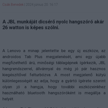
Csák Benedek
|
2024 június 20. 16:17
A JBL munkáját dicsérő nyolc hangszóró akár
26 watton is képes szólni.
A Lenovo a minap jelentette be egy új eszköze, az
androidos Tab Plus megjelenését, ami egy újabb
megfizethető árú, minőségi táblagépnek ígérkezik, JBL
hangrendszerrel, állvánnyal és még jó pár hasznos
kiegészítővel felturbózva. A most megjelenő kütyü
különlegességét az adja, hogy a gyártó ígérete szerint
olyan jó a hangja, hogy további eszközeinkhez
használható bluetooth hangszóróként is megállja a
helyét.