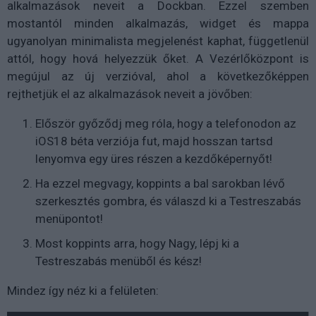
alkalmazások neveit a Dockban. Ezzel szemben
mostantól minden alkalmazás, widget és mappa
ugyanolyan minimalista megjelenést kaphat, függetlenül
attól, hogy hová helyezzük őket. A Vezérlőközpont is
megújul az új verzióval, ahol a következőképpen
rejthetjük el az alkalmazások neveit a jövőben:
Először győződj meg róla, hogy a telefonodon az
iOS18 béta verziója fut, majd hosszan tartsd
lenyomva egy üres részen a kezdőképernyőt!
Ha ezzel megvagy, koppints a bal sarokban lévő
szerkesztés gombra, és válaszd ki a Testreszabás
menüpontot!
Most koppints arra, hogy Nagy, lépj ki a
Testreszabás menüből és kész!
Mindez így néz ki a felületen: