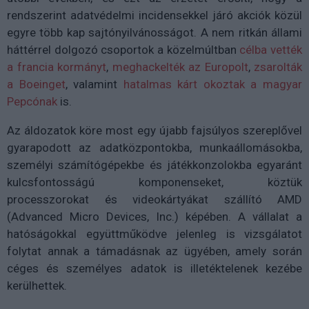
rendszerint adatvédelmi incidensekkel járó akciók közül
egyre több kap sajtónyilvánosságot. A nem ritkán állami
háttérrel dolgozó csoportok a közelmúltban
célba vették
a francia kormányt
,
meghackelték az Europolt
,
zsarolták
a Boeinget
, valamint
hatalmas kárt okoztak a magyar
Pepcónak
is.
Az áldozatok köre most egy újabb fajsúlyos szereplővel
gyarapodott az adatközpontokba, munkaállomásokba,
személyi számítógépekbe és játékkonzolokba egyaránt
kulcsfontosságú komponenseket, köztük
processzorokat és videokártyákat szállító AMD
(Advanced Micro Devices, Inc.) képében. A vállalat a
hatóságokkal együttműködve jelenleg is vizsgálatot
folytat annak a támadásnak az ügyében, amely során
céges és személyes adatok is illetéktelenek kezébe
kerülhettek.