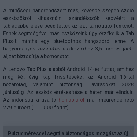
A minőségi hangrendszert más, kevésbé szépen szóló
eszközökről kihasználni szándékozók kedvéért a
táblagépbe eleve beépítették az ezt támogató funkciót.
Ennek segítségével más eszközeink úgy érzékelik a Tab
Plus-t, mintha egy bluetoothos hangszóró lenne. A
hagyományos vezetékes eszközökhöz 3,5 mm-es jack-
aljzat biztosítja a bemenetet.
A Lenovo Tab Plus alapból Android 14-et futtat, amihez
még két évig kap frissítéseket az Android 16-tal
bezárólag, valamint biztonsági javításokat 2028
júniusáig. Az eszköz értékesítése a héten már elindult.
Az újdonság a gyártó
honlapjáról
már megrendelhető
279 euróért (111 000 forint).
Pulzusméréssel segíti a biztonságos mozgást az új