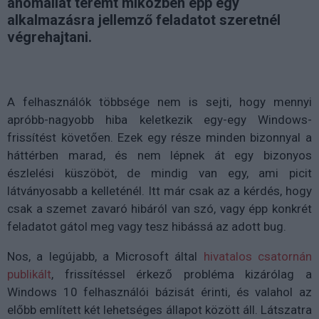
anomáliát teremt miközben épp egy
alkalmazásra jellemző feladatot szeretnél
végrehajtani.
A felhasználók többsége nem is sejti, hogy mennyi
apróbb-nagyobb hiba keletkezik egy-egy Windows-
frissítést követően. Ezek egy része minden bizonnyal a
háttérben marad, és nem lépnek át egy bizonyos
észlelési küszöböt, de mindig van egy, ami picit
látványosabb a kelleténél. Itt már csak az a kérdés, hogy
csak a szemet zavaró hibáról van szó, vagy épp konkrét
feladatot gátol meg vagy tesz hibássá az adott bug.
Nos, a legújabb, a Microsoft által
hivatalos csatornán
publikált
, frissítéssel érkező probléma kizárólag a
Windows 10 felhasználói bázisát érinti, és valahol az
előbb említett két lehetséges állapot között áll. Látszatra