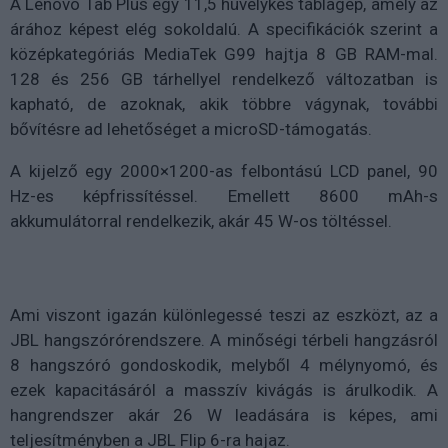
A Lenovo Tab Plus egy 11,5 hüvelykes táblagép, amely az
árához képest elég sokoldalú. A specifikációk szerint a
középkategóriás MediaTek G99 hajtja 8 GB RAM-mal.
128 és 256 GB tárhellyel rendelkező változatban is
kapható, de azoknak, akik többre vágynak, további
bővítésre ad lehetőséget a microSD-támogatás.
A kijelző egy 2000×1200-as felbontású LCD panel, 90
Hz-es képfrissítéssel. Emellett 8600 mAh-s
akkumulátorral rendelkezik, akár 45 W-os töltéssel.
Ami viszont igazán különlegessé teszi az eszközt, az a
JBL hangszórórendszere. A minőségi térbeli hangzásról
8 hangszóró gondoskodik, melyből 4 mélynyomó, és
ezek kapacitásáról a masszív kivágás is árulkodik. A
hangrendszer akár 26 W leadására is képes, ami
teljesítményben a JBL Flip 6-ra hajaz.