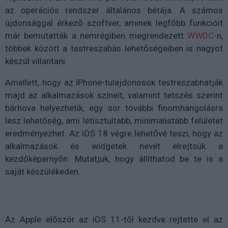
az operációs rendszer általános bétája. A számos
újdonsággal érkező szoftver, aminek legfőbb funkcióit
már bemutatták a nemrégiben megrendezett
WWDC
-n,
többek között a testreszabás lehetőségeiben is nagyot
készül villantani.
Amellett, hogy az iPhone-tulajdonosok testreszabhatják
majd az alkalmazások színeit, valamint tetszés szerint
bárhova helyezhetik, egy sor további finomhangolásra
lesz lehetőség, ami letisztultabb, minimalistább felületet
eredményezhet. Az iOS 18 végre lehetővé teszi, hogy az
alkalmazások és widgetek nevét elrejtsük a
kezdőképernyőn. Mutatjuk, hogy állíthatod be te is a
saját készülékeden.
Az Apple először az iOS 11-től kezdve rejtette el az