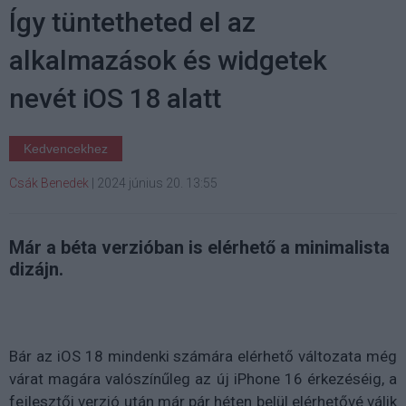
Így tüntetheted el az
alkalmazások és widgetek
nevét iOS 18 alatt
Kedvencekhez
Csák Benedek
|
2024 június 20. 13:55
Már a béta verzióban is elérhető a minimalista
dizájn.
Bár az iOS 18 mindenki számára elérhető változata még
várat magára valószínűleg az új iPhone 16 érkezéséig, a
fejlesztői verzió után már pár héten belül elérhetővé válik