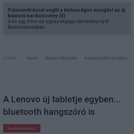
Pulzusméréssel segíti a biztonságos mozgást az új
balatoni kardioösvény (X)
4 és egy 8 km-es egészségügyi tanösvény nyílt
Balatonalmádiban.
Címkék:
#amd
#hackertámadás
#adatvédelmi incidens
A Lenovo új tabletje egyben...
bluetooth hangszóró is
Kedvencekhez