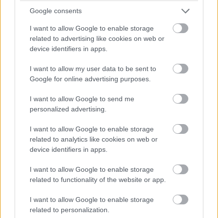
előnnyel is jár. A felhasználók egy része azonban még
Google consents
ehhez a megoldáshoz is szeretne egy kiskapun át
hozzájutni.
I want to allow Google to enable storage
related to advertising like cookies on web or
Ez a gyakorlatban annyit tesz, hogy VPN-en keresztül
device identifiers in apps.
olyan területről indítják az előfizetést, ahol az ő
I want to allow my user data to be sent to
országukhoz képest kedvezőbb áron tudnak előfizetni a
Google for online advertising purposes.
prémium szolgáltatásra. Ez egy bevett szokás olyan
oldalak esetében, ahol régiónként jelentős eltérés van az
I want to allow Google to send me
előfizetési feltételek között.
personalized advertising.
I want to allow Google to enable storage
related to analytics like cookies on web or
device identifiers in apps.
A YouTube esetében ez például egészen biztosan
megérte mostanáig, hiszen olyan szolgáltatási
I want to allow Google to enable storage
területeken, mint Görögország, Horvátország vagy éppen
related to functionality of the website or app.
hazánk, a gazdasági viszonyokhoz igazított előfizetői díj
I want to allow Google to enable storage
lényegesen kedvezőbb, mint máshol.
related to personalization.