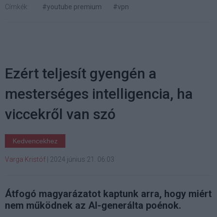
Címkék:
#youtube premium
#vpn
Ezért teljesít gyengén a
mesterséges intelligencia, ha
viccekről van szó
Kedvencekhez
Varga Kristóf
|
2024 június 21. 06:03
Átfogó magyarázatot kaptunk arra, hogy miért
nem működnek az AI-generálta poénok.