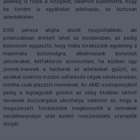
jelenleg is folyik a vizsgálat, valamint kijelentette, hogy
ha történt is egyáltalán adatlopás, az biztosan
jelentéktelen.
Ettől persze aligha alszik nyugodtabban, aki
potenciálisan érintett lehet az incidensben, az pedig
különösen aggasztó, hogy hiába törekszünk egyénileg a
maximális biztonságra, alkalmazunk bonyolult
jelszavakat, kétfaktoros azonosítást, ha közben úgy
jönnek-mennek a hackerek az adatainkat gyűjtő, és
azokkal számos módon sáfárkodó cégek rendszereiben,
mintha csak plázázni mennének. Az AMD szempontjából
pedig a legnagyobb gondot az idáig titokban tartott
terveinek kiszivárgása okozhatja, valamint az, hogy a
megszerzett forráskódok megkönnyítik a termékek
sérülékenységei után kutató rosszindulatú szereplők
dolgát.