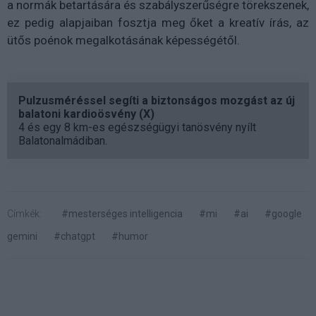
a normák betartására és szabályszerűségre törekszenek,
ez pedig alapjaiban fosztja meg őket a kreatív írás, az
ütős poénok megalkotásának képességétől.
Pulzusméréssel segíti a biztonságos mozgást az új
balatoni kardioösvény (X)
4 és egy 8 km-es egészségügyi tanösvény nyílt
Balatonalmádiban.
Címkék:
#mesterséges intelligencia
#mi
#ai
#google
gemini
#chatgpt
#humor