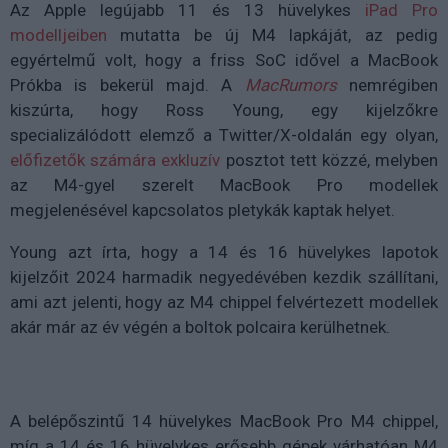
Az Apple legújabb 11 és 13 hüvelykes
iPad Pro
modelljeiben
mutatta be új M4 lapkáját, az pedig
egyértelmű volt, hogy a friss SoC idővel a MacBook
Prókba is bekerül majd. A
MacRumors
nemrégiben
kiszúrta, hogy Ross Young, egy kijelzőkre
specializálódott elemző a Twitter/X-oldalán egy olyan,
előfizetők számára exkluzív
posztot tett közzé, melyben
az M4-gyel szerelt MacBook Pro modellek
megjelenésével kapcsolatos pletykák kaptak helyet.
Young azt írta, hogy a 14 és 16 hüvelykes lapotok
kijelzőit 2024 harmadik negyedévében kezdik szállítani,
ami azt jelenti, hogy az M4 chippel felvértezett modellek
akár már az év végén a boltok polcaira kerülhetnek.
A belépőszintű 14 hüvelykes MacBook Pro M4 chippel,
míg a 14 és 16 hüvelykes erősebb gépek várhatóan M4