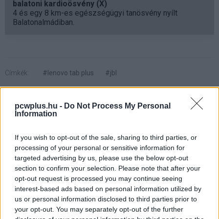
balatoni kardioösvény (X)
4 és egy 8 km-es egészségügyi tanösvény nyílt
Balatonalmádiban.
Címkék:
#lenovo tab plus
#jbl
pcwplus.hu -
Do Not Process My Personal
Information
A reklámblokkolók után most a
If you wish to opt-out of the sale, sharing to third parties, or
processing of your personal or sensitive information for
VPN-ezőkre csap le a Google
targeted advertising by us, please use the below opt-out
section to confirm your selection. Please note that after your
opt-out request is processed you may continue seeing
Kedvencekhez
interest-based ads based on personal information utilized by
us or personal information disclosed to third parties prior to
Csák Benedek
|
2024 június 20. 18:02
your opt-out. You may separately opt-out of the further