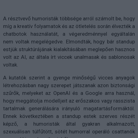
A résztvevő humoristák többsége arról számolt be, hogy
míg a kreatív folyamatok és az ötletelés során élvezték a
chatbotok használatát, a végeredménnyel egyáltalán
nem voltak megelégedve. Elmondták, hogy bár standup
estjük struktúrájának kialakításában meglepően hasznos
volt az AI, az általa írt viccek unalmasak és sablonosak
voltak.
A kutatók szerint a gyenge minőségű vicces anyagok
létrehozásban nagy szerepet játszanak azon biztonsági
szűrők, melyeket az OpenAI és a Google arra használ,
hogy meggátolja modelljeit az erőszakos vagy rasszista
tartalmak generálására irányuló magatartásformáktól.
Ennek következtében a standup estek szerves részét
képző, a humoristák által gyakran alkalmazott,
szexuálisan túlfűtött, sötét humorral operáló csattanók