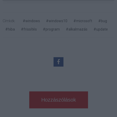
Címkék:
#windows
#windows10
#microsoft
#bug
#hiba
#frissítés
#program
#alkalmazás
#update
Hozzászólások