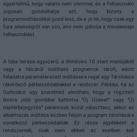
egyértelmű, hogy valami nem stimmel, és a felhasználó
jogosan gondolhatja azt, hogy bizony a
programindításokkal gond lesz, de a jó hír, hogy csak egy
fura jelenségről van szó, ami nem gátolja a mindennapi
felhasználást.
A hiba leírása egyszerű; a Windows 10 start menüjéből
vagy a tálcáról indítható programok tárolt, adott
feladatra paraméterezett indításaira regál egy Társításra
rákérdező párbeszédablakkal a rendszer. Például, ha az
Outlookot úgy szeretnéd elindítani, hogy a rögzített
ikonra jobb gombbal kattintva "Új Üzenet" vagy "Új
naptárbejegyzés" parancsok közül választasz, akkor az
alkalmazás indítása közben feljön a program társítására
vonatkozó párbeszédablak. Ez része egyébként a
rendszernek, csak nem ebben az esetben kell