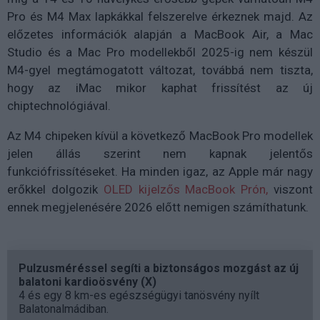
Pro és M4 Max lapkákkal felszerelve érkeznek majd. Az
előzetes információk alapján a MacBook Air, a Mac
Studio és a Mac Pro modellekből 2025-ig nem készül
M4-gyel megtámogatott változat, továbbá nem tiszta,
hogy az iMac mikor kaphat frissítést az új
chiptechnológiával.
Az M4 chipeken kívül a következő MacBook Pro modellek
jelen állás szerint nem kapnak jelentős
funkciófrissítéseket. Ha minden igaz, az Apple már nagy
erőkkel dolgozik
OLED kijelzős MacBook Prón,
viszont
ennek megjelenésére 2026 előtt nemigen számíthatunk.
Pulzusméréssel segíti a biztonságos mozgást az új
balatoni kardioösvény (X)
4 és egy 8 km-es egészségügyi tanösvény nyílt
Balatonalmádiban.