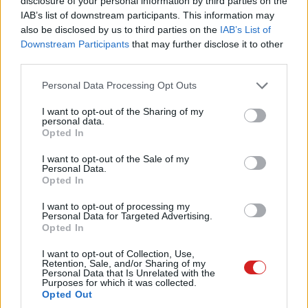
disclosure of your personal information by third parties on the
IAB’s list of downstream participants. This information may
Sokan élnek a lehetőséggel, hogy "másik
also be disclosed by us to third parties on the
IAB’s List of
Downstream Participants
that may further disclose it to other
országból" olcsóbban fizessenek elő a
third parties.
YouTube Prémiumra.
Please note that this website/app uses one or more Google
Personal Data Processing Opt Outs
services and may gather and store information including but
not limited to your visit or usage behaviour. You may click to
I want to opt-out of the Sharing of my
personal data.
grant or deny consent to Google and its third-party tags to
A YouTube a világon a legtöbbek által használt videós
Opted In
use your data for below specified purposes in below Google
platform, aminek felhasználói élményét nagyban
consent section.
I want to opt-out of the Sale of my
ronthatják az aktuálisan megtekintett tartalmakat
Personal Data.
időnként félbeszakító reklámok. Ez ellen egy régi, jól
Opted In
bevált módszer volt a reklámblokkolók használata egy
I want to opt-out of processing my
ideig, de
egyelőre úgy tűnik, hogy a Google fog
Personal Data for Targeted Advertising.
Opted In
győztesen kikerülni az ezzel vívott küzdelemből.
I want to opt-out of Collection, Use,
A reklámok másik, legális ellenszere az oldal prémium
Retention, Sale, and/or Sharing of my
Personal Data that Is Unrelated with the
szolgáltatására való előfizetés, mely lehetőség
Purposes for which it was collected.
Opted Out
egyébként a reklámmentességen túl több nagyszerű