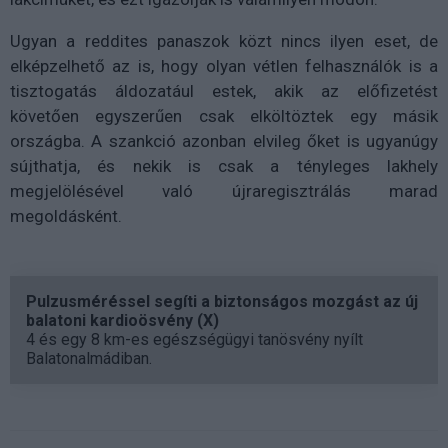
Ugyan a reddites panaszok közt nincs ilyen eset, de
elképzelhető az is, hogy olyan vétlen felhasználók is a
tisztogatás áldozatául estek, akik az előfizetést
követően egyszerűen csak elköltöztek egy másik
országba. A szankció azonban elvileg őket is ugyanúgy
sújthatja, és nekik is csak a tényleges lakhely
megjelölésével való újraregisztrálás marad
megoldásként.
Pulzusméréssel segíti a biztonságos mozgást az új
balatoni kardioösvény (X)
4 és egy 8 km-es egészségügyi tanösvény nyílt
Balatonalmádiban.