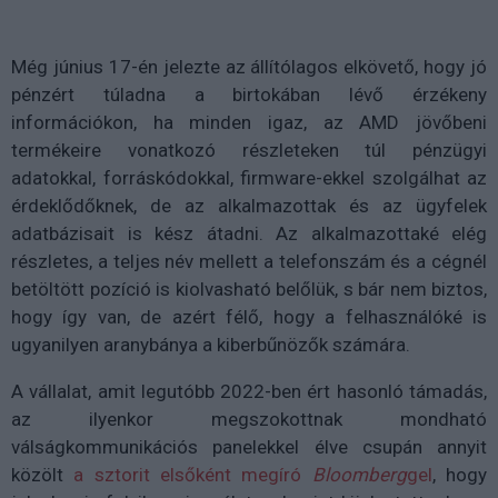
Még június 17-én jelezte az állítólagos elkövető, hogy jó
pénzért túladna a birtokában lévő érzékeny
információkon, ha minden igaz, az AMD jövőbeni
termékeire vonatkozó részleteken túl pénzügyi
adatokkal, forráskódokkal, firmware-ekkel szolgálhat az
érdeklődőknek, de az alkalmazottak és az ügyfelek
adatbázisait is kész átadni. Az alkalmazottaké elég
részletes, a teljes név mellett a telefonszám és a cégnél
betöltött pozíció is kiolvasható belőlük, s bár nem biztos,
hogy így van, de azért félő, hogy a felhasználóké is
ugyanilyen aranybánya a kiberbűnözők számára.
A vállalat, amit legutóbb 2022-ben ért hasonló támadás,
az ilyenkor megszokottnak mondható
válságkommunikációs panelekkel élve csupán annyit
közölt
a sztorit elsőként megíró
Bloomberg
gel
, hogy