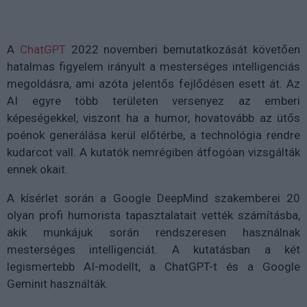
A
ChatGPT
2022 novemberi bemutatkozását követően
hatalmas figyelem irányult a mesterséges intelligenciás
megoldásra, ami azóta jelentős fejlődésen esett át. Az
AI egyre több területen versenyez az emberi
képeségekkel, viszont ha a humor, hovatovább az ütős
poénok generálása kerül előtérbe, a technológia rendre
kudarcot vall. A kutatók nemrégiben átfogóan vizsgálták
ennek okait.
A kísérlet során a Google DeepMind szakemberei 20
olyan profi humorista tapasztalatait vették számításba,
akik munkájuk során rendszeresen használnak
mesterséges intelligenciát. A kutatásban a két
legismertebb AI-modellt, a ChatGPT-t és a Google
Geminit használták.