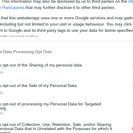
. This information may also be disclosed by us to third parties on the
IA
Participants
that may further disclose it to other third parties.
 that this website/app uses one or more Google services and may gath
including but not limited to your visit or usage behaviour. You may click 
 to Google and its third-party tags to use your data for below specifi
ogle consent section.
l Data Processing Opt Outs
o opt-out of the Sharing of my personal data.
In
o opt-out of the Sale of my Personal Data.
In
to opt-out of processing my Personal Data for Targeted
ing.
In
o opt-out of Collection, Use, Retention, Sale, and/or Sharing
ersonal Data that Is Unrelated with the Purposes for which it
lected.