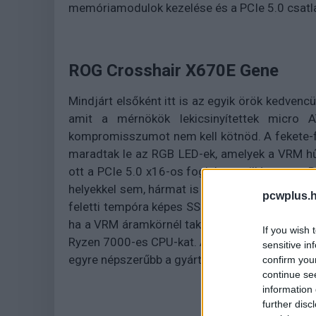
memóriamodulok kezelése és a PCIe 5.0 csatl
ROG Crosshair X670E Gene
Mindjárt elsőként itt is az egyik örök kedvencün
amit a mérnökök lekicsinyítettek micro
kompromisszumot nem kell kötnöd. A fekete-f
maradtak le az RGB LED-ek, amelyek a VRM hű
ott a PCIe 5.0 x16-os foglalat, a villámgyor
helyekkel sem, hármat is kapsz, amelyek közül
pcwplus.h
feletti tempóra képes SSD-ket is simán bepat
ha a VRM áramkörnél takarékoskodnak és ezt n
If you wish 
Ryzen 7000-es CPU-kat. A portok között találsz
sensitive in
egyre népszerűbb a gyártók körében), sőt, a lap
confirm you
continue se
information 
further disc