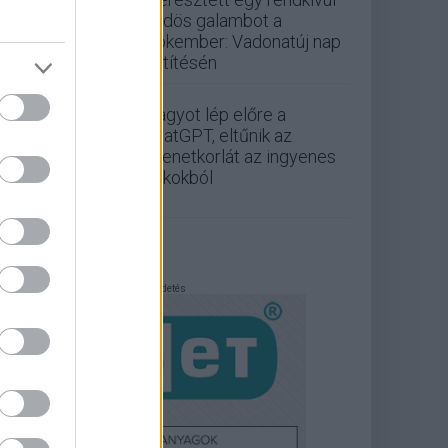
büdös galambot a
Pókember: Vadonatúj nap
vetítésén
Nagyot lép előre a
ChatGPT, eltűnik az
üzenetkorlát az ingyenes
fiókokból
Hirdetés