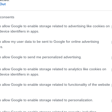
Out
consents
legnagyobb mérnöki bravúr a Strix X670E-I, ami szintén
o allow Google to enable storage related to advertising like cookies on
agyis a lehető legkisebb szabványú. Ennek ellenére az
evice identifiers in apps.
 várható bivalyerős videokártyákat is kiszolgáló PCIe
t M.2 SSD-nek fenntartott rész, amelyek közül az egyik
o allow my user data to be sent to Google for online advertising
n kritikusan fontos, hogy rend legyen, miközben a
s.
. Az Asus ezt a chipkészlettel közös M.2 bordával
to allow Google to send me personalized advertising.
uljon le géped. Ilyen kicsi lapnál a szerelés különösen
 megkönnyíteni, mint például a ROG FPS-II kártya, hogy
o allow Google to enable storage related to analytics like cookies on
evice identifiers in apps.
s, amiben ott lapul egy ALC4050 hangkodek és egy high-
o allow Google to enable storage related to functionality of the website
lehető legjobb hangzást tudd kinyerni miniatűr, de
SB 3.2 Gen2-es Type-C portot 10 Gb/s sebességgel,
o allow Google to enable storage related to personalization.
agy egyéb problémát kényelmesen diagnosztizálhass,
shback gombok is.
o allow Google to enable storage related to security, including