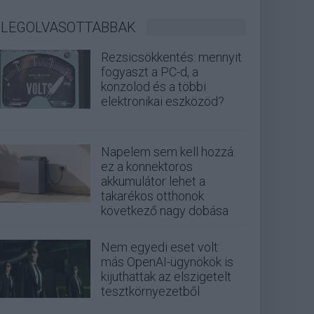
LEGOLVASOTTABBAK
Rezsicsökkentés: mennyit
fogyaszt a PC-d, a
konzolod és a többi
elektronikai eszközöd?
Napelem sem kell hozzá:
ez a konnektoros
akkumulátor lehet a
takarékos otthonok
következő nagy dobása
Nem egyedi eset volt:
más OpenAI-ügynökök is
kijuthattak az elszigetelt
tesztkörnyezetből