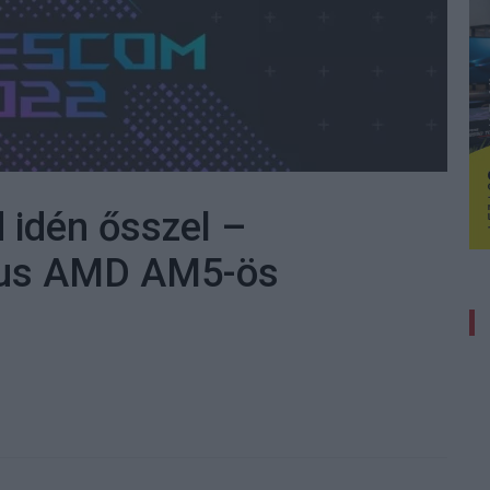
d idén ősszel –
sus AMD AM5-ös