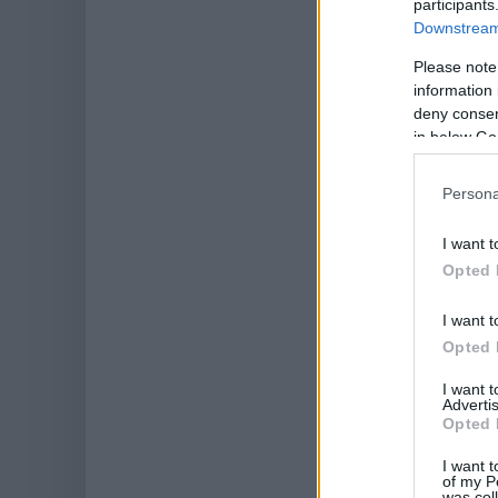
participants
Downstream 
Please note
information 
deny consent
in below Go
Persona
I want t
Opted 
I want t
Opted 
I want 
Advertis
Opted 
I want t
of my P
was col