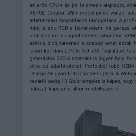
az erős CPU-t és jól felszerelt alaplapot, ezé
X670E Creator WiFi modelljének vonzó tulaj
adattárolási megoldások támogatása. A profi
mint a sok RGB-s látványelem, de persze et
stabilitáshoz elengedhetetlen robosztus VR
azért a dizájnereknek is szabad kezet adtak, 
lapon két darab, PCIe 5.0 x16 foglalatot talá
generációs SSD-k számára is legyen hely. Persz
várja az adattárolókat. Portokból több USB4-
Charge 4+ gyorstöltést is támogatja. A Wi-Fi a
vezérlő pedig 10 Gb/s tempóra is képes, hogy 
hálózati kapcsolat álljon rendelkezésre.