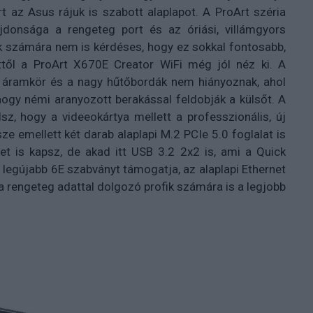
rt az Asus rájuk is szabott alaplapot. A ProArt széria
donsága a rengeteg port és az óriási, villámgyors
k számára nem is kérdéses, hogy ez sokkal fontosabb,
től a ProArt X670E Creator WiFi még jól néz ki. A
M áramkör és a nagy hűtőbordák nem hiányoznak, ahol
hogy némi aranyozott berakással feldobják a külsőt. A
lsz, hogy a videeokártya mellett a professzionális, új
e emellett két darab alaplapi M.2 PCIe 5.0 foglalat is
et is kapsz, de akad itt USB 3.2 2x2 is, ami a Quick
 legújabb 6E szabványt támogatja, az alaplapi Ethernet
a rengeteg adattal dolgozó profik számára is a legjobb