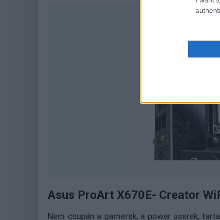
authenti
Asus ProArt X670E- Creator Wi
Nem csupán a gamerek, a power userek, tartal