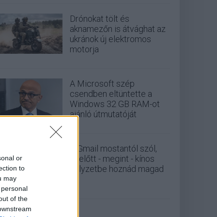
Drónokat tölt és
aknamezőn is átvághat az
ukránok új elektromos
motorja
A Microsoft szép
csendben eltüntette a
Windows 32 GB RAM-ot
ajánló útmutatóját
A Gmail mostantól szól,
mielőtt - megint - kínos
sonal or
helyzetbe hoznád magad
ection to
ou may
 personal
out of the
 downstream