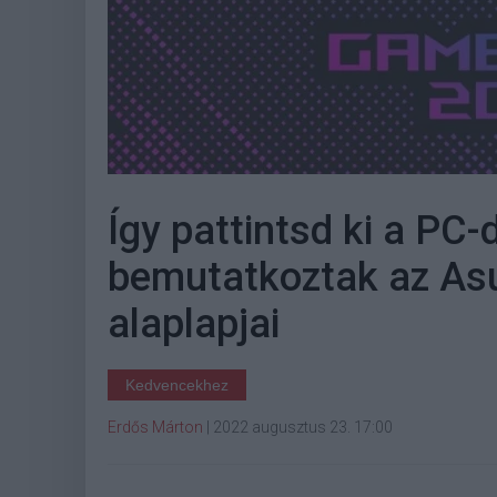
Így pattintsd ki a PC-
bemutatkoztak az A
alaplapjai
Kedvencekhez
Erdős Márton
|
2022 augusztus 23. 17:00