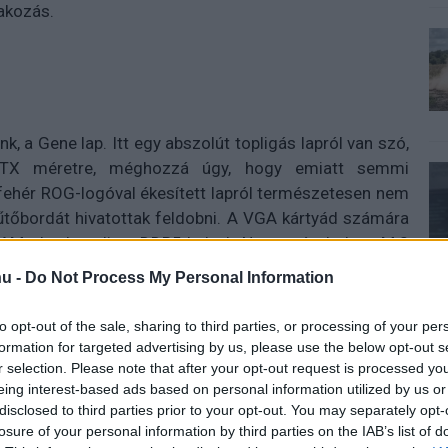
akozás.
k, a Gene lap. Itt egy abszolút topligás lapról van szó,
 ATX méretre, méghozzá úgy, hogy emiatt semmi
ehér ROG-logóval ékesített lapról természetesen nem
tőbordát hivatottak feldobni. A VGA kártyád számára
s RAM-oknak pedig a DDR5 helyek. Nem spóroltak az M.2
 kettő PCIe 5.0-s, vagyis a hamarosan érkező, 10 GB/s
u -
Do Not Process My Personal Information
tinthatod majd új PC-dbe. Nagyon csodálkoztunk volna,
em is tették: 16+2-fázisú áramkör várja a legerősebb
to opt-out of the sale, sharing to third parties, or processing of your per
 2.5 GbE LAN-t, USB4-et, előlapi USB 3.2 Gen 2x2-t (ez
formation for targeted advertising by us, please use the below opt-out s
ra fért még egy Wi-Fi 6E vezérlő is.
r selection. Please note that after your opt-out request is processed y
eing interest-based ads based on personal information utilized by us or
disclosed to third parties prior to your opt-out. You may separately opt-
losure of your personal information by third parties on the IAB’s list of