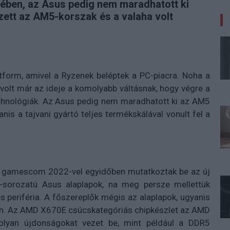
ében, az Asus pedig nem maradhatott ki
zett az AM5-korszak és a valaha volt
tform, amivel a Ryzenek beléptek a PC-piacra. Noha a
volt már az ideje a komolyabb váltásnak, hogy végre a
echnológiák. Az Asus pedig nem maradhatott ki az AM5
anis a tajvani gyártó teljes termékskálával vonult fel a
, a gamescom 2022-vel egyidőben mutatkoztak be az új
orozatú Asus alaplapok, na meg persze mellettük
 periféria. A főszereplők mégis az alaplapok, ugyanis
gban. Az AMD X670E csúcskategóriás chipkészlet az AMD
lyan újdonságokat vezet be, mint például a DDR5