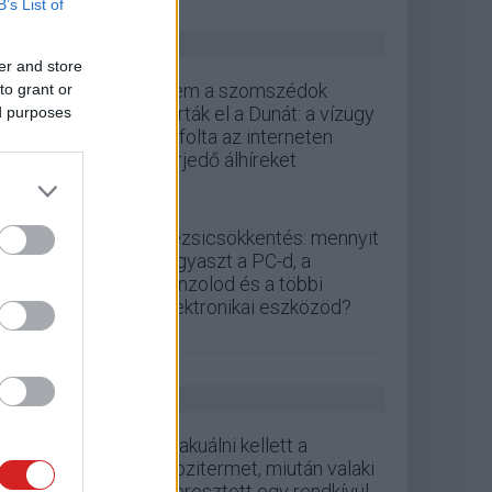
B’s List of
ZÖLD PÁLYA
er and store
Nem a szomszédok
to grant or
zárták el a Dunát: a vízügy
ed purposes
cáfolta az interneten
terjedő álhíreket
Rezsicsökkentés: mennyit
fogyaszt a PC-d, a
konzolod és a többi
elektronikai eszközöd?
GS HÍREK
Evakuálni kellett a
mozitermet, miután valaki
eleresztett egy rendkívül