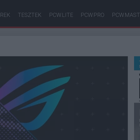
ÍREK
TESZTEK
PCW.LITE
PCW.PRO
PCW.MAST