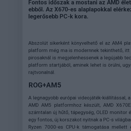
Fontos időszak a mostani az AMD élet
ebből. Az X670-es alaplapokkal elérke
legerősebb PC-k kora.
Abszolút sikerként könyvelhető el az AM4 pla
platform még ma is modernnek tekinthető, itt 
pirosaknál is megjelenhessenek a legújabb t
platform startjából, aminek lehet is örülni, ugy
rajtvonalnál.
ROG+AM5
A legnagyobb európai videojáték-kiállítással
AMD AM5 platformhoz készült, AMD X670E-s
számtalan új hűtő, tápegység, OLED monitor és
egy fontos, új korszakot nyitnak a PC-s vilá
Ryzen 7000-es CPU-k támogatása mellett o