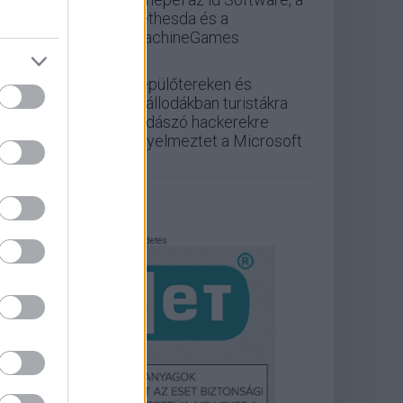
Bethesda és a
MachineGames
Repülőtereken és
szállodákban turistákra
vadászó hackerekre
figyelmeztet a Microsoft
Hirdetés