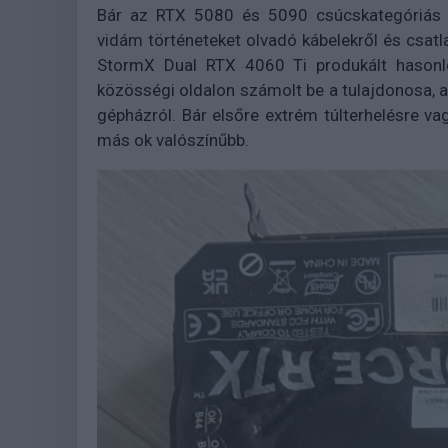
Bár az RTX 5080 és 5090 csúcskategóriás v
vidám történeteket olvadó kábelekről és csat
StormX Dual RTX 4060 Ti produkált hasonló
közösségi oldalon számolt be a tulajdonosa, aki
gépházról. Bár elsőre extrém túlterhelésre va
más ok valószínűbb.