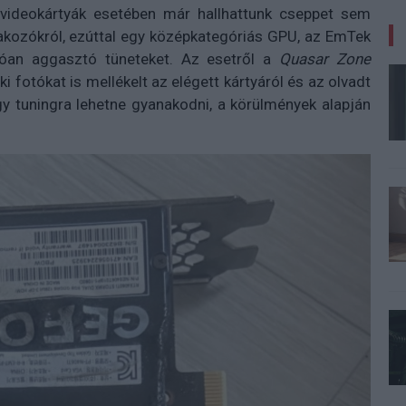
ideokártyák esetében már hallhattunk cseppet sem
lakozókról, ezúttal egy középkategóriás GPU, az EmTek
an aggasztó tüneteket. Az esetről a
Quasar Zone
 fotókat is mellékelt az elégett kártyáról és az olvadt
gy tuningra lehetne gyanakodni, a körülmények alapján