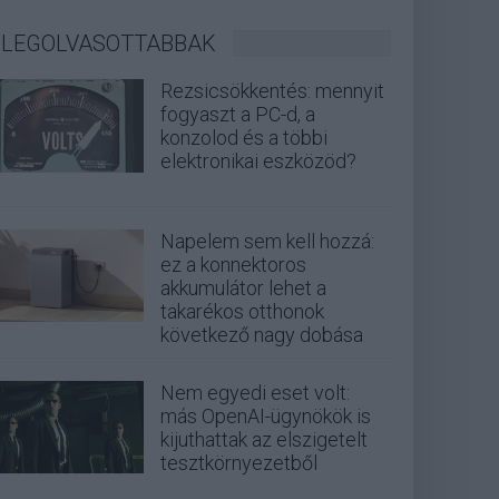
LEGOLVASOTTABBAK
Rezsicsökkentés: mennyit
fogyaszt a PC-d, a
konzolod és a többi
elektronikai eszközöd?
Napelem sem kell hozzá:
ez a konnektoros
akkumulátor lehet a
takarékos otthonok
következő nagy dobása
Nem egyedi eset volt:
más OpenAI-ügynökök is
kijuthattak az elszigetelt
tesztkörnyezetből