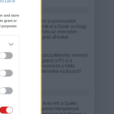
B’s List of
ZÖLD PÁLYA
er and store
Nem a szomszédok
to grant or
zárták el a Dunát: a vízügy
ed purposes
cáfolta az interneten
terjedő álhíreket
Rezsicsökkentés: mennyit
fogyaszt a PC-d, a
konzolod és a többi
elektronikai eszközöd?
GS HÍREK
30 éves lett a Quake,
ingyenes kampánnyal
ünnepel az id Software, a