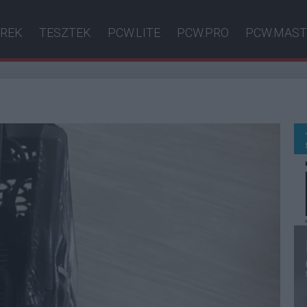
ÍREK
TESZTEK
PCW.LITE
PCW.PRO
PCW.MAST