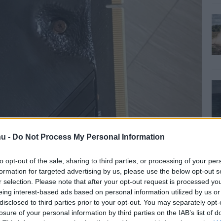
u -
Do Not Process My Personal Information
 évig hibátlanul működött, jellemzően PUBG alatt sem
to opt-out of the sale, sharing to third parties, or processing of your per
formation for targeted advertising by us, please use the below opt-out s
miféle túlhajtás sem. A PC egy nap azonban minden
r selection. Please note that after your opt-out request is processed y
án füstölt, végül pedig kigyulladt a GPU környékén. A
eing interest-based ads based on personal information utilized by us or
átlapon, közvetlenül a PCIe csatlakozó feletti csavar
disclosed to third parties prior to your opt-out. You may separately opt-
zaz a tápcsatlakozó felé. Bár a kártya tápellátása és a 8
losure of your personal information by third parties on the IAB’s list of