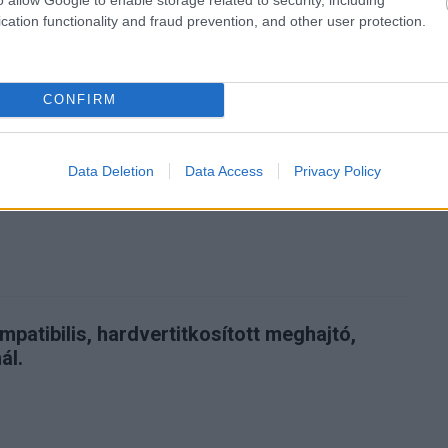
cation functionality and fraud prevention, and other user protection.
zászólások
CONFIRM
ég a katonai biztonsági
lel
Data Deletion
Data Access
Privacy Policy
patibilis, hardvertitkosított meghajtó,
ál.