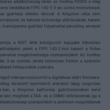
dveres adatbiztonság terén: az IronKey D500S a világ
erre rendelkezik FIPS 140-3 3-as szintű minősítéssel,
kai gyártású ellátási lánccal. A Kingston célja nem
ormányzati és katonai biztonsági előírásoknak, hanem
, transzparens gyártási folyamattal párosítsa, amelyet
ntja a NIST által kidolgozott legújabb titkosítási
lőrelépést jelent a FIPS 140-2-höz képest a fizikai
 folyamatok megbízhatósága szempontjából. Az IronKey
bb, 3-as szinten, amely különösen fontos a szenzitív
állalati felhasználók számára.
égző mikroprocesszortól a digitálisan aláírt firmware-
ileg tervezett nyomtatott áramköri lapig, szigorúan
-ban, a Kingston kaliforniai gyártóüzemében kerül
kai lánc megfelel a TAA- és a CMMC-előírásoknak, így a
látásbiztonsági szempontból is prémium megoldásnak