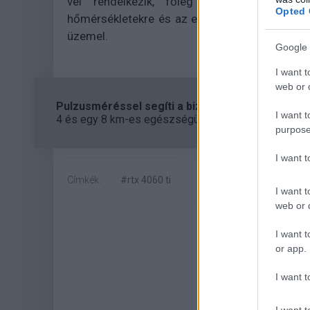
vel rendelkezik, főleg EmTek StormX ve
Opted 
hőmérsékletekre és az esetleges gyanús zajo
üzemel.
Google 
I want t
web or d
Pulzusméréssel segíti a biztonságos mozgást az
I want t
4 és egy 8 km-es egészségügyi tanösvény nyílt Bal
purpose
I want 
Címkék:
#rtx 4060 ti
I want t
web or d
I want t
or app.
I want t
I want t