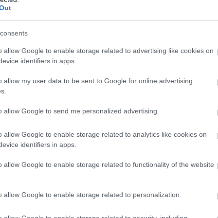
rzióval, annak érdemes fokozottan figyelnie a
Out
kra vagy szagokra, különösen, ha a gép már több éve
consents
o allow Google to enable storage related to advertising like cookies on
evice identifiers in apps.
 új balatoni kardioösvény (X)
o allow my user data to be sent to Google for online advertising
atonalmádiban.
s.
to allow Google to send me personalized advertising.
o allow Google to enable storage related to analytics like cookies on
evice identifiers in apps.
o allow Google to enable storage related to functionality of the website
Tetszik
o allow Google to enable storage related to personalization.
o allow Google to enable storage related to security, including