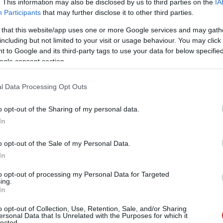
i PCIe sloton égésnyomok keletkeztek.
. This information may also be disclosed by us to third parties on the
IA
Participants
that may further disclose it to other third parties.
 that this website/app uses one or more Google services and may gath
including but not limited to your visit or usage behaviour. You may click 
. A felhasználó beszámolója szerint néhány hónappal
 to Google and its third-party tags to use your data for below specifi
ól nem derül ki egyértelműen, hogy új vagy felújított
ogle consent section.
an történhetett a GPU szempontjából releváns módon.
ommentelők nem gyanakodnak alaplapi hibára. Egy
l Data Processing Opt Outs
is okozhatott zárlatot, más vélemények pedig gyártási
l.
o opt-out of the Sharing of my personal data.
In
edig abban bízik, hogy ha a probléma nem az alaplapból
Koreában jól ismert és megbízható márkának számít)
o opt-out of the Sale of my Personal Data.
 csere költségeit. Többen remélik, hogy a cég akár
In
obléma nyilvánvalóan nem nem szokványos használatból
to opt-out of processing my Personal Data for Targeted
l van szó.
ing.
In
ák nem mindig a túlterhelés vagy hibás tápellátás
o opt-out of Collection, Use, Retention, Sale, and/or Sharing
 is elegendő lehet a katasztrófához. Aki RTX 4060 Ti-
ersonal Data that Is Unrelated with the Purposes for which it
lected.