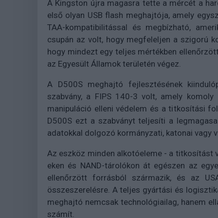
A Kingston újra magasra tette a mércét a har
első olyan USB flash meghajtója, amely egysz
TAA-kompatibilitással és megbízható, ameri
csupán az volt, hogy megfeleljen a szigorú k
hogy mindezt egy teljes mértékben ellenőrzött
az Egyesült Államok területén végez.
A D500S meghajtó fejlesztésének kiindulópo
szabvány, a FIPS 140-3 volt, amely komoly e
manipuláció elleni védelem és a titkosítási
D500S ezt a szabványt teljesíti a legmagasa
adatokkal dolgozó kormányzati, katonai vagy v
Az eszköz minden alkotóeleme - a titkosítást v
eken és NAND-tárolókon át egészen az egyed
ellenőrzött forrásból származik, és az USA
összeszerelésre. A teljes gyártási és logiszti
meghajtó nemcsak technológiailag, hanem el
számít.