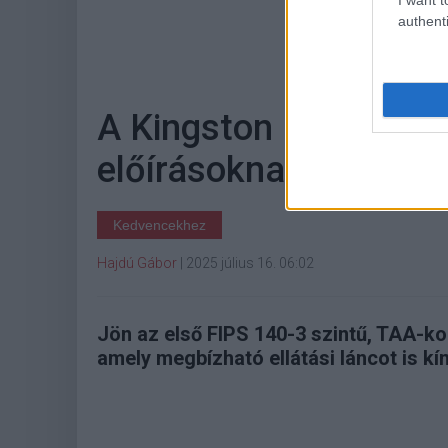
authenti
Hoz
A Kingston IronKey m
előírásoknak is megfe
Kedvencekhez
Hajdú Gábor
|
2025 július 16. 06:02
Jön az első FIPS 140-3 szintű, TAA-kom
amely megbízható ellátási láncot is kín