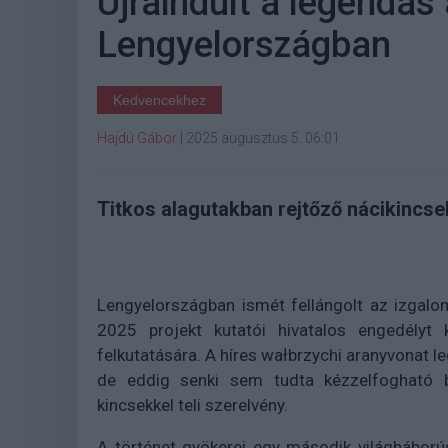
Újraindult a legendás
Lengyelországban
Kedvencekhez
Hajdú Gábor
|
2025 augusztus 5. 06:01
Titkos alagutakban rejtőző nácikincse
Lengyelországban ismét fellángolt az izgalo
2025 projekt kutatói hivatalos engedélyt 
felkutatására. A híres wałbrzychi aranyvonat l
de eddig senki sem tudta kézzelfogható bi
kincsekkel teli szerelvény.
A történet gyökerei egy második világháború