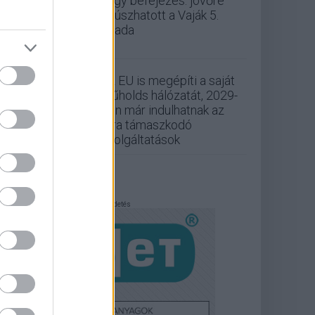
nagy befejezés: jövőre
csúszhatott a Vaják 5.
évada
Az EU is megépíti a saját
műholds hálózatát, 2029-
ben már indulhatnak az
arra támaszkodó
szolgáltatások
Hirdetés