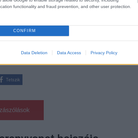
cation functionality and fraud prevention, and other user protection.
 új balatoni kardioösvény (X)
atonalmádiban.
CONFIRM
Data Deletion
Data Access
Privacy Policy
Tetszik
zászólások