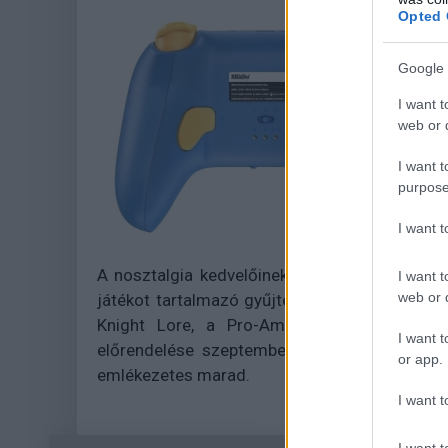
Opted 
Google 
I want t
web or d
I want t
purpose
I want 
A nosztalgia kedvelőinek az Evercade is kedv
I want t
web or d
játékot tartalmazó gyűjteményt, amelyben olya
Knight Lore, a Pro-Am, a Cobra Triangle 
I want t
előrendelése szeptember 30-án indul, így a 
or app.
emlékezetes marad.
I want t
I want t