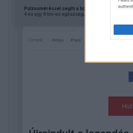
authenti
Pulzusméréssel segíti a biztonságos mozgást az
4 és egy 8 km-es egészségügyi tanösvény nyílt Bal
Címkék:
#xbox
#rare
Hoz