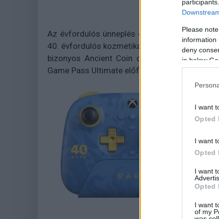
participants
Downstream 
Please note
Az évfordulós ünneplés ezzel nem ér véget. 
information 
40. évfordulós kozmetikai tárgyakat kínál, köz
deny consent
bizonyos Ancient Coin csomagokkal szerezh
in below Go
Game Pass Ultimate előfizetők egy exkluzív Ra
Persona
I want t
Opted 
I want t
Opted 
I want 
Advertis
Opted 
I want t
of my P
was col