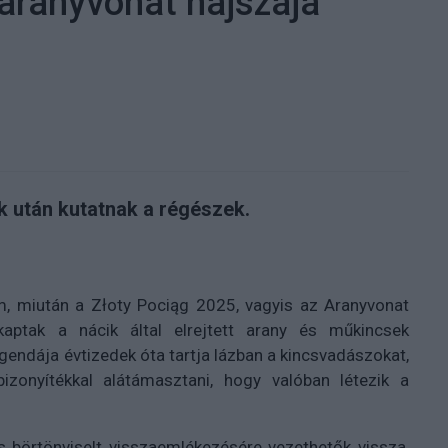
 aranyvonat hajszája
k után kutatnak a régészek.
m, miután a Złoty Pociąg 2025, vagyis az Aranyvonat
kaptak a nácik által elrejtett arany és műkincsek
egendája évtizedek óta tartja lázban a kincsvadászokat,
zonyítékkal alátámasztani, hogy valóban létezik a
s börtönviselt visszaemlékezésére vezethetők vissza,