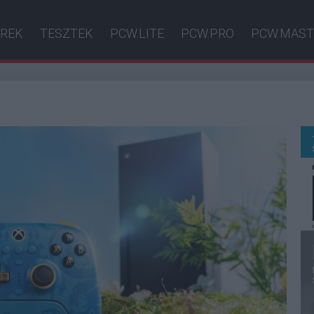
ÍREK
TESZTEK
PCW.LITE
PCW.PRO
PCW.MAST