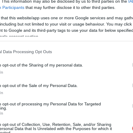
. This information may also be disclosed by us to third parties on the
IA
Participants
that may further disclose it to other third parties.
 that this website/app uses one or more Google services and may gath
A Sea of Thieves augusztus 14-én érkező új szezonja
including but not limited to your visit or usage behaviour. You may click 
tük a Rare Ruby Eyepatch-et és a Rare Ruby Hatet, amely
 to Google and its third-party tags to use your data for below specifi
ető meg Microsoft Reward Point beváltásával. Xbox
ogle consent section.
re Ruby Emote-ot is bezsebelhetnek.
l Data Processing Opt Outs
o opt-out of the Sharing of my personal data.
In
o opt-out of the Sale of my Personal Data.
In
to opt-out of processing my Personal Data for Targeted
ing.
In
o opt-out of Collection, Use, Retention, Sale, and/or Sharing
ersonal Data that Is Unrelated with the Purposes for which it
lected.