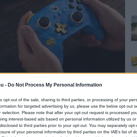
l csatlakozik, a
kontroller Xbox Series S
, Series X, vagy
u -
Do Not Process My Personal Information
tható, és kompatibilis Windows, Android és Apple
to opt-out of the sale, sharing to third parties, or processing of your per
vállgombokat, aranyszínű fém D-padot, valamint Sea of
formation for targeted advertising by us, please use the below opt-out s
t kapott. A csomagban található egy színben passzoló
r selection. Please note that after your opt-out request is processed y
élküli adapter, és két egyedi joycap is. A különleges
eing interest-based ads based on personal information utilized by us or
 és az Amazonon 89,99 dollárért, ami húsz dollárral
disclosed to third parties prior to your opt-out. You may separately opt-
losure of your personal information by third parties on the IAB’s list of