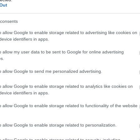
Out
consents
o allow Google to enable storage related to advertising like cookies on
evice identifiers in apps.
o allow my user data to be sent to Google for online advertising
s.
to allow Google to send me personalized advertising.
eskedik, hiszen bejelentettek egy 12 klasszikus Rare-
o allow Google to enable storage related to analytics like cookies on
evice identifiers in apps.
n címek kaptak helyet, mint a Jetpac, az Atic Atac, a
vagy a Battletoads árkádváltozata. A gyűjtemény
o allow Google to enable storage related to functionality of the website
stúdió 40. születésnapja a régi rajongók számára is
o allow Google to enable storage related to personalization.
o allow Google to enable storage related to security, including