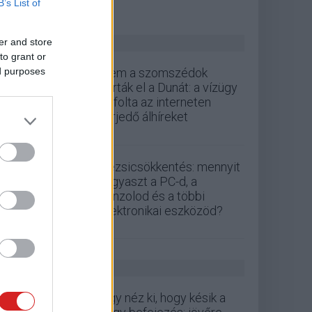
B’s List of
ZÖLD PÁLYA
er and store
to grant or
ed purposes
Nem a szomszédok
zárták el a Dunát: a vízügy
cáfolta az interneten
terjedő álhíreket
Rezsicsökkentés: mennyit
fogyaszt a PC-d, a
konzolod és a többi
elektronikai eszközöd?
GS HÍREK
Úgy néz ki, hogy késik a