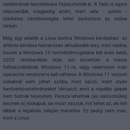
védelmének tesztelésére fejlesztették ki. A Tails is egyre
népszerűbb, mégpedig azért, mert vele - szinte -
tökéletes névtelenségbe lehet burkolózni az online
térben.
Még egy adalék a Linux kontra Windows kérdéshez: az
áttérés kérdése hamarosan aktuálisabb lesz, mint valaha,
hiszen a Windows 10 terméktámogatása két éven belül,
2025 októberében lejár, ezt követően a mezei
felhasználóknak Windows 11-re, vagy valamilyen más
operációs rendszerre kell váltania. A Windows 11 viszont
sokaknál nem jöhet szóba, mint opció, mert olyan
hardverkövetelményeket támaszt, amit a régebbi gépek
nem tudnak teljesíteni. Persze lehetnek (és valószínűleg
lesznek is) kiskapuk, de most nézzük, mit tehet az, aki két
lábbal a legalitás talaján maradna. Ez pedig nem más,
mint a Linux.