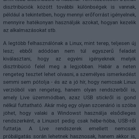
disztribúciók között további különbségek is vannak,
például a tekintetben, hogy mennyi erőforrást igényelnek,
mennyire hatékonyan használják azokat, hogyan kezelik
az alkalmazásokat stb.
A legtöbb felhasználónak a Linux, mint terep, teljesen új
lesz; ebből adódóan nem túl egyszerű feladat
kiválasztani, hogy az egyéni igényeknek melyik
disztribúció felel meg a legjobban. Habár a neten
rengeteg tesztet lehet olvasni, a személyes ismerkedést
semmi sem pótolja - és az a jó hír, hogy nemcsak Linux
verzióból van rengeteg, hanem olyan rendszerből is,
amely Live üzemmódban, azaz USB stickről is gond
nélkül futtatható. Akár még egy olyan szcenárió is szóba
jöhet, hogy valaki a Windowst használja elsődleges
rendszerként, a Linuxot pedig csak hébe-hóba, USB-ről
futtatja. A Live rendszerek emellett nemcsak
próbálgatás során lehetnek hasznosak, hanem akkor is,