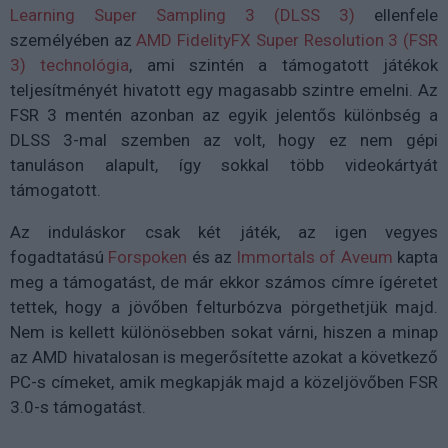
Learning Super Sampling 3 (DLSS 3)
ellenfele
személyében az
AMD FidelityFX Super Resolution 3 (FSR
3) technológia
, ami szintén a támogatott játékok
teljesítményét hivatott egy magasabb szintre emelni. Az
FSR 3 mentén azonban az egyik jelentős különbség a
DLSS 3-mal szemben az volt, hogy ez nem gépi
tanuláson alapult, így sokkal több videokártyát
támogatott.
Az induláskor csak két játék, az igen vegyes
fogadtatású
Forspoken
és az
Immortals of Aveum
kapta
meg a támogatást, de már ekkor számos címre ígéretet
tettek, hogy a jövőben felturbózva pörgethetjük majd.
Nem is kellett különösebben sokat várni, hiszen a minap
az AMD hivatalosan is megerősítette azokat a következő
PC-s címeket, amik megkapják majd a közeljövőben FSR
3.0-s támogatást.