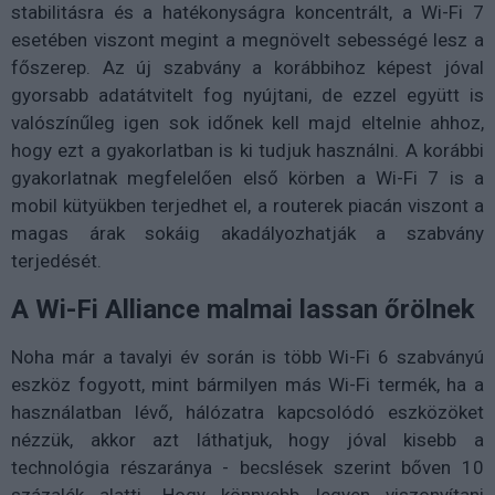
stabilitásra és a hatékonyságra koncentrált, a Wi-Fi 7
esetében viszont megint a megnövelt sebességé lesz a
főszerep. Az új szabvány a korábbihoz képest jóval
gyorsabb adatátvitelt fog nyújtani, de ezzel együtt is
valószínűleg igen sok időnek kell majd eltelnie ahhoz,
hogy ezt a gyakorlatban is ki tudjuk használni. A korábbi
gyakorlatnak megfelelően első körben a Wi-Fi 7 is a
mobil kütyükben terjedhet el, a routerek piacán viszont a
magas árak sokáig akadályozhatják a szabvány
terjedését.
A Wi-Fi Alliance malmai lassan őrölnek
Noha már a tavalyi év során is több Wi-Fi 6 szabványú
eszköz fogyott, mint bármilyen más Wi-Fi termék, ha a
használatban lévő, hálózatra kapcsolódó eszközöket
nézzük, akkor azt láthatjuk, hogy jóval kisebb a
technológia részaránya - becslések szerint bőven 10