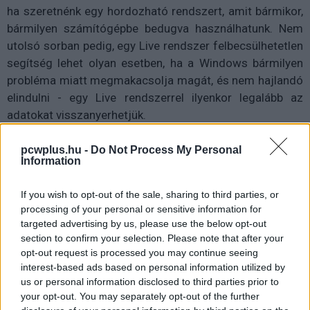
ha szeretnénk egy hordozható rendszert, amit bármikor,
bármilyen számítógépbe bedugva használhatunk. Nem
utolsó sorban pedig, egy Live rendszer felbecsülhetetlen
segítség lehet olyan esetben, ha a Windows bármilyen
probléma miatt megmakacsolja magát, és nem hajlandó
elindulni - egy Live rendszerrel ilyenkor legalább az
adatokat visszanyerhetjük.
Mire lesz szükség?
pcwplus.hu -
Do Not Process My Personal
Information
A PC-n és egy USB sticken kívül sok minden más nem
kell, a Live rendszerek pont úgy működnek, mint egy
If you wish to opt-out of the sale, sharing to third parties, or
"rendes", telepített rendszer, azzal az egyetlen
processing of your personal or sensitive information for
targeted advertising by us, please use the below opt-out
különbséggel, hogy nem SSD-ről, hanem USB stickről
section to confirm your selection. Please note that after your
futnak. A pendrive-ot természetesen fel kell készíteni a
opt-out request is processed you may continue seeing
Linux rendszer futtatására, amihez az adott disztribúció
interest-based ads based on personal information utilized by
Live változatának képfájlját kell letölteni, valamint
us or personal information disclosed to third parties prior to
szükség lesz még egy szoftverre is a képfájl felírására -
your opt-out. You may separately opt-out of the further