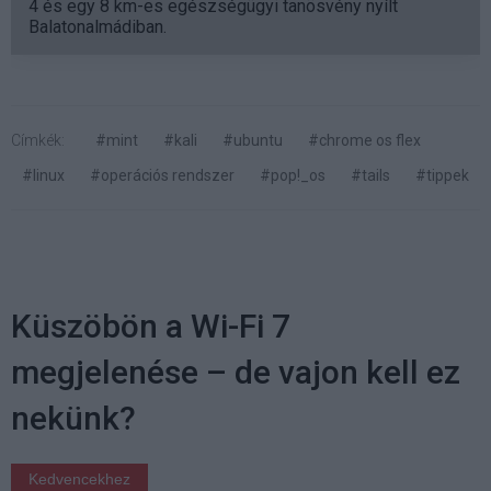
4 és egy 8 km-es egészségügyi tanösvény nyílt
Balatonalmádiban.
Címkék:
#mint
#kali
#ubuntu
#chrome os flex
#linux
#operációs rendszer
#pop!_os
#tails
#tippek
Küszöbön a Wi-Fi 7
megjelenése – de vajon kell ez
nekünk?
Kedvencekhez