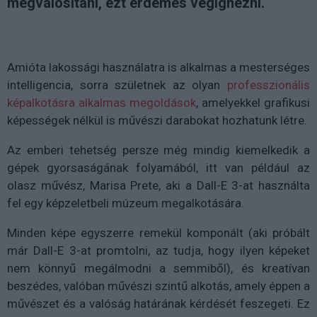
megvalósítani, ezt érdemes végignézni.
Amióta lakossági használatra is alkalmas a mesterséges
intelligencia, sorra születnek az olyan
professzionális
képalkotásra alkalmas megoldások
, amelyekkel grafikusi
képességek nélkül is művészi darabokat hozhatunk létre.
Az emberi tehetség persze még mindig kiemelkedik a
gépek gyorsaságának folyamából, itt van például az
olasz művész, Marisa Prete, aki a Dall-E 3-at használta
fel egy képzeletbeli múzeum megalkotására.
Minden képe egyszerre remekül komponált (aki próbált
már Dall-E 3-at promtolni, az tudja, hogy ilyen képeket
nem könnyű megálmodni a semmiből), és kreatívan
beszédes, valóban művészi szintű alkotás, amely éppen a
művészet és a valóság határának kérdését feszegeti. Ez