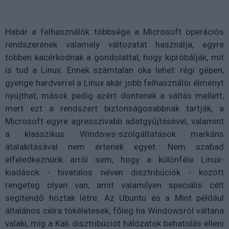
Habár a felhasználók többsége a Microsoft operációs
rendszerének valamely változatát használja, egyre
többen kacérkodnak a gondolattal, hogy kipróbálják, mit
is tud a Linux. Ennek számtalan oka lehet: régi gépen,
gyenge hardverrel a Linux akár jobb felhasználói élményt
nyújthat, mások pedig azért döntenek a váltás mellett,
mert ezt a rendszert biztonságosabbnak tartják, a
Microsoft egyre agresszívabb adatgyűjtésével, valamint
a klasszikus Windows-szolgáltatások markáns
átalakításával nem értenek egyet. Nem szabad
elfeledkeznünk arról sem, hogy a különféle Linux-
kiadások - hivatalos néven disztribúciók - között
rengeteg olyan van, amit valamilyen speciális célt
segítendő hoztak létre. Az Ubuntu és a Mint például
általános célra tökéletesek, főleg ha Windowsról váltana
valaki, míg a Kali disztribúciót hálózatok behatolás elleni