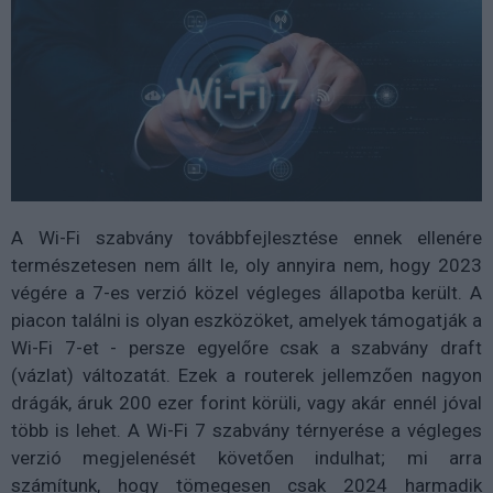
A Wi-Fi szabvány továbbfejlesztése ennek ellenére
természetesen nem állt le, oly annyira nem, hogy 2023
végére a 7-es verzió közel végleges állapotba került. A
piacon találni is olyan eszközöket, amelyek támogatják a
Wi-Fi 7-et - persze egyelőre csak a szabvány draft
(vázlat) változatát. Ezek a routerek jellemzően nagyon
drágák, áruk 200 ezer forint körüli, vagy akár ennél jóval
több is lehet. A Wi-Fi 7 szabvány térnyerése a végleges
verzió megjelenését követően indulhat; mi arra
számítunk, hogy tömegesen csak 2024 harmadik