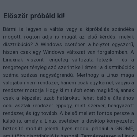
Először próbáld ki!
Bármi is legyen a váltás vagy a kipróbálás szándéka
mögött, rögtön adja is magát az első kérdés: melyik
disztribúció? A Windows esetében a helyzet egyszerű,
hiszen csak egy Windows változat van forgalomban. A
Linuxnak viszont rengeteg változata létezik - és a
rengeteget tényleg szó szerint kell érteni: a disztribúciók
száma százas nagyságrendű. Merthogy a Linux maga
valójában nem rendszer, hanem csak egy kernel, vagyis a
rendszer motorja. Hogy ki mit épít ezen mag köré, annak
csak a képzelet szab határokat: lehet belőle általános
célú asztali rendszer éppúgy, mint szerver, beágyazott
rendszer, és így tovább. A belső mellett fontos persze a
külső is, amely a Linux esetében a desktop környezetet
biztosító modult jelenti. Ilyen modul például a GNOME,
amit több disztribúció is használ. Természetesen a Linux