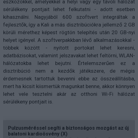
eszközökkel, amelyekkel a helyi vagy egy távoli hálózat
sérülékeny pontjait lehet felkutatni - adott esetben
kihasználni. Nagyjából 600 szoftvert integráltak a
fejlesztők, így a Kali a más disztribúciókra jellemző 2 GB
körüli mérethez képest rögtön telepítés után 20 GB-nyi
helyet igényel. A szoftverpakkban lévő alkalmazásokkal -
többek között - nyitott portokat lehet keresni,
adatbázisokat, valamint jelszavakat lehet feltörni, WLAN-
hálózatokba lehet bejutni. Értelemszerűen ez a
disztribúció nem a kezdők játékszere, de mégis
érdemesnek tartottuk bevenni ebbe az összeállításba,
mert ha kicsit kiismertük magunkat benne, akkor könnyen
lehet vele tesztelni akár az otthoni Wi-Fi hálózat
sérülékeny pontjait is.
Pulzusméréssel segíti a biztonságos mozgást az új
balatoni kardioösvény (X)