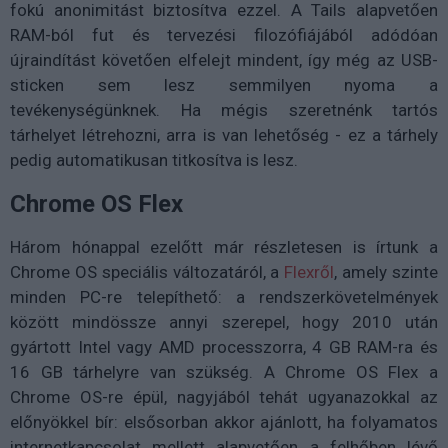
fokú anonimitást biztosítva ezzel. A Tails alapvetően
RAM-ból fut és tervezési filozófiájából adódóan
újraindítást követően elfelejt mindent, így még az USB-
sticken sem lesz semmilyen nyoma a
tevékenységünknek. Ha mégis szeretnénk tartós
tárhelyet létrehozni, arra is van lehetőség - ez a tárhely
pedig automatikusan titkosítva is lesz.
Chrome OS Flex
Három hónappal ezelőtt már részletesen is írtunk a
Chrome OS speciális változatáról, a
Flexről
, amely szinte
minden PC-re telepíthető: a rendszerkövetelmények
között mindössze annyi szerepel, hogy 2010 után
gyártott Intel vagy AMD processzorra, 4 GB RAM-ra és
16 GB tárhelyre van szükség. A Chrome OS Flex a
Chrome OS-re épül, nagyjából tehát ugyanazokkal az
előnyökkel bír: elsősorban akkor ajánlott, ha folyamatos
internetkapcsolat mellett alapvetően a felhőben lévő