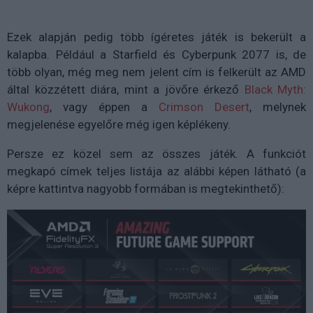
Ezek alapján pedig több ígéretes játék is bekerült a
kalapba. Például a Starfield és Cyberpunk 2077 is, de
több olyan, még meg nem jelent cím is felkerült az AMD
által közzétett diára, mint a jövőre érkező
Black Myth:
Wukong
, vagy éppen a
Crimson Desert
, melynek
megjelenése egyelőre még igen képlékeny.
Persze ez közel sem az összes játék. A funkciót
megkapó címek teljes listája az alábbi képen látható (a
képre kattintva nagyobb formában is megtekinthető):