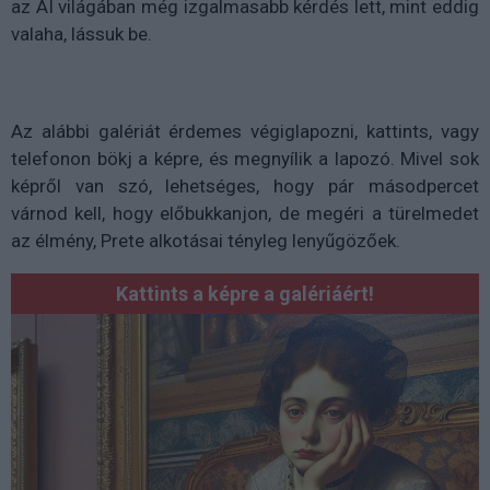
az AI világában még izgalmasabb kérdés lett, mint eddig
valaha, lássuk be.
Az alábbi galériát érdemes végiglapozni, kattints, vagy
telefonon bökj a képre, és megnyílik a lapozó. Mivel sok
képről van szó, lehetséges, hogy pár másodpercet
várnod kell, hogy előbukkanjon, de megéri a türelmedet
az élmény, Prete alkotásai tényleg lenyűgözőek.
Kattints a képre a galériáért!