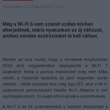
Higyed Gábor
|
2023 december 27. 16:20
Még a Wi-Fi 6 sem számít széles körben
elterjedtnek, máris nyakunkon az új változat,
amihez minden eszközünket le kell váltani.
Minden jel arra mutat, hogy a terveknek megfelelően
2024 első negyedévében véglegesítik a Wi-Fi 7
szabványt. Noha a pontos menetrend még nem kőbe
vésett, a folyamat lezárulta az első negyedév során
várható - előbb azonban lesz még egy CES, ahol a Wi-Fi
szabványok gondozásáért felelős Wi-Fi Alliance is tart
sajtótájékoztatót. Itt újabb információkra számíthatunk.
A Wi-Fi 6 és 6E szabványokkal a testület elsősorban a