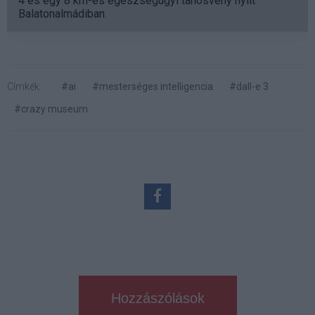
4 és egy 8 km-es egészségügyi tanösvény nyílt
Balatonalmádiban.
Címkék:
#ai
#mesterséges intelligencia
#dall-e 3
#crazy museum
Hozzászólások