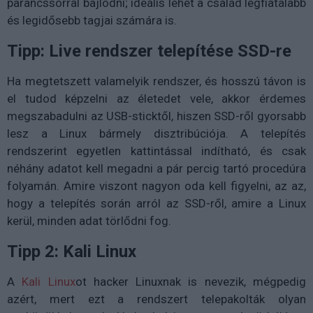
parancssorral bajlódni; ideális lehet a család legfiatalabb
és legidősebb tagjai számára is.
Tipp: Live rendszer telepítése SSD-re
Ha megtetszett valamelyik rendszer, és hosszú távon is
el tudod képzelni az életedet vele, akkor érdemes
megszabadulni az USB-sticktől, hiszen SSD-ről gyorsabb
lesz a Linux bármely disztribúciója. A telepítés
rendszerint egyetlen kattintással indítható, és csak
néhány adatot kell megadni a pár percig tartó procedúra
folyamán. Amire viszont nagyon oda kell figyelni, az az,
hogy a telepítés során arról az SSD-ről, amire a Linux
kerül, minden adat törlődni fog.
Tipp 2: Kali Linux
A
Kali Linux
ot hacker Linuxnak is nevezik, mégpedig
azért, mert ezt a rendszert telepakolták olyan