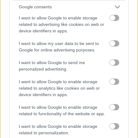
Persze alapvetően ingyenes, nyílt forráskódú
Google consents
alkalmazásokról van szó, például a Firefoxról és a
I want to allow Google to enable storage
Thunderbirdről (internet és levelezés), multimédiás
related to advertising like cookies on web or
fájlok lejátszásához pedig a VLC-ről.
device identifiers in apps.
I want to allow my user data to be sent to
Google for online advertising purposes.
I want to allow Google to send me
personalized advertising.
I want to allow Google to enable storage
related to analytics like cookies on web or
device identifiers in apps.
I want to allow Google to enable storage
related to functionality of the website or app.
A dokumentumok kezeléséről a LibreOffice gondoskodik
I want to allow Google to enable storage
- az eddig felsorolt szoftverek ráadásul olyan
related to personalization.
szoftverek, amikkel Windows alatt is találkozhatunk, így