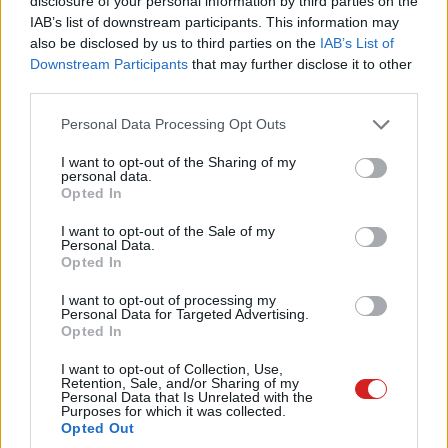
disclosure of your personal information by third parties on the
ez lehet például a
Balena Etcher
vagy a
Rufus
is. Ha kész
IAB’s list of downstream participants. This information may
a stick, akkor nincs más hátra, mint előre: indítsd újra a
also be disclosed by us to third parties on the
IAB’s List of
PC-t úgy, hogy a rendszer ne az SSD-ről, hanem a frissen
Downstream Participants
that may further disclose it to other
létrehozott USB-stickről bootoljon. A folyamat pontos
third parties.
menete függ a BIOS-beállításoktól és attól, hogyan
Please note that this website/app uses one or more Google
Personal Data Processing Opt Outs
telepítetted fel a Windowst az adott gépre. Az
services and may gather and store information including but
alábbiakban öt live rendszert ajánlunk, amivel a kezdők is
not limited to your visit or usage behaviour. You may click to
I want to opt-out of the Sharing of my
personal data.
könnyen boldogulhatnak.
grant or deny consent to Google and its third-party tags to
Opted In
use your data for below specified purposes in below Google
Linux Mint
consent section.
I want to opt-out of the Sale of my
Personal Data.
Opted In
Kezdők számára, főleg akkor, ha Windowsról váltanak, a
Mint
az egyik legjobb választás. Részben azért, mert a
I want to opt-out of processing my
Personal Data for Targeted Advertising.
gyári kezelőfelület, a Cinnamon eléggé hasonlít a
Opted In
Windows Asztal felületére - van benne Start menü, van
"sajátgép" és tálca is, ráadásul pont ott, ahol a
I want to opt-out of Collection, Use,
Retention, Sale, and/or Sharing of my
Windowsban a hosszú évtizedek alatt megszokhattuk. A
Personal Data that Is Unrelated with the
Purposes for which it was collected.
Mint minden olyan fontos szoftvert tartalmaz, amely
Opted Out
általános felhasználásra tökéletessé teszi a rendszert.