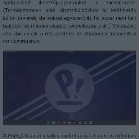
optimalizált illesztőprogramokat is tartalmazza.
(Természetesen más disztribúciókhoz is letölthetők
külön driverek, de sokkal egyszerűbb, ha ezzel nem kell
bajlódni, és minden alapból rendelkezésre áll.) Mindezért
cserébe ennek a rendszernek az átlagosnál nagyobb a
rendszerigénye.
A Pop!_OS saját alkalmazásboltja az Ubuntu és a Flatpak