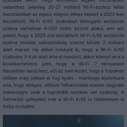
százalék alatti. Hogy könnyebb legyen viszonyítani
valamihez: jelenleg 20-21 milliárd Wi-Fi-eszköz lehet
használatban az egész világon, ehhez képest a 2023-ban
leszállított, Wi-Fi 6/6E szabványt támogató eszközök
száma várhatóan 4-500 millió között alakul, ami azt
jelenti, hogy a 2020 óta leszállított Wi-Fi 6/6E eszközök
száma minden valószínűség szerint bőven 2 milliárd
alatt marad. Ha abból indulunk ki, hogy a Wi-Fi 6/6E
szabvány 3-4 év alatt érte el mindezt, akkor könnyű arra a
következtetésre jutni, hogy a Wi-Fi 7 térnyerése
hasonlóan lassú lesz, sőt az sem kizárt, hogy a folyamat
időben még jobban el fog nyúlni - merthogy eljutottunk
oda, hogy átlagos, otthoni felhasználás esetén nagyobb
sebességre csak a legritkább esetben van szükség. A
felmerülő igényeket már a Wi-Fi 6/6E is tökéletesen ki
tudja szolgálni.