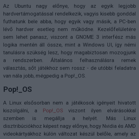
Az Ubuntu nagy előnye, hogy az egyik legjobb
hardvertámogatással rendelkezik, vagyis kisebb gonddal
futhatunk bele abba, hogy egyik vagy másik, a PC-ben
lévő hardver esetleg nem működne. Kezelőfelületére
sem lehet panasz, viszont a GNOME 3 interfész más
logika mentén áll össze, mint a Windows UI, így némi
tanulásra szükség lesz, hogy magabiztosan mozogjunk
a rendszerben. Általános felhasználásra remek
választás, sőt játékhoz sem rossz - de utóbbi feladatra
van nála jobb, mégpedig a Pop!_OS.
Pop!_OS
A Linux elsősorban nem a játékosok igényeit hivatott
kiszolgálni, a
Pop!_OS
viszont ilyen elvárásokkal
szemben is megállja a helyét. Más Linux
disztribúciókhoz képest nagy előnye, hogy Nvidia és AMD
videokártyákhoz külön változat készül belőle, amely az