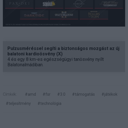
Pulzusméréssel segíti a biztonságos mozgást az új
balatoni kardioösvény (X)
4 és egy 8 km-es egészségügyi tanösvény nyílt
Balatonalmádiban.
Címkék:
#amd
#fsr
#3.0
#támogatás
#játékok
#teljesítmény
#technológia