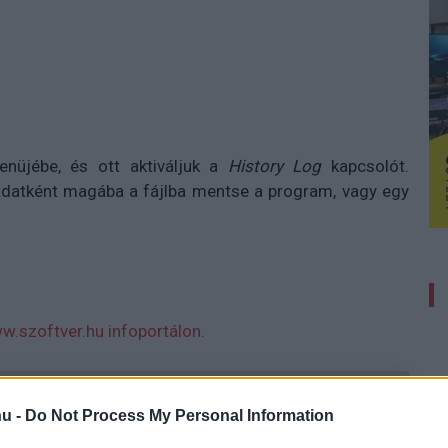
nüjébe, és ott aktiváljuk a
History Log
kapcsolót.
aadatként magába a fájlba mentse a program, vagy egy
w.szoftver.hu infoportálon.
 új balatoni kardioösvény (X)
u -
Do Not Process My Personal Information
atonalmádiban.