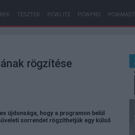
ÍREK
TESZTEK
PCW.LITE
PCW.PRO
PCW.MAST
ának rögzítése
s újdonsága, hogy a programon belül
űveleti sorrendet rögzíthetjük egy külső