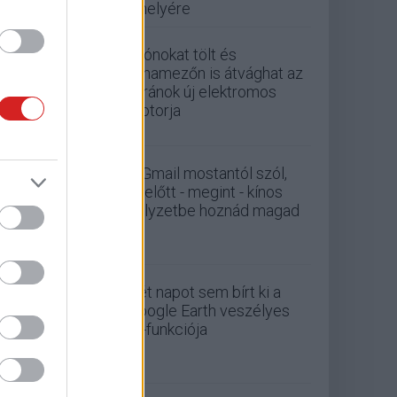
a helyére
Drónokat tölt és
aknamezőn is átvághat az
ukránok új elektromos
motorja
A Gmail mostantól szól,
mielőtt - megint - kínos
helyzetbe hoznád magad
Két napot sem bírt ki a
Google Earth veszélyes
AI-funkciója