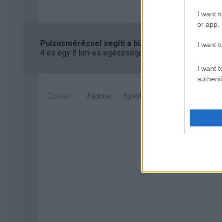
További tippek a ww
I want t
or app.
Pulzusméréssel segíti a biztonságos mozgást az
I want t
4 és egy 8 km-es egészségügyi tanösvény nyílt Bal
I want t
authenti
Címkék:
#adobe
#photoshop
#grafikus prog