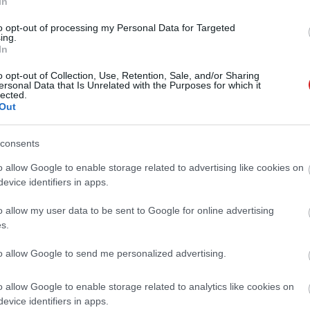
In
to opt-out of processing my Personal Data for Targeted
ing.
In
o opt-out of Collection, Use, Retention, Sale, and/or Sharing
ersonal Data that Is Unrelated with the Purposes for which it
lected.
ép egy adott csatornáján dolgozunk a
Out
ben ennek a csatornának a szürkeárnyalatos
consents
o allow Google to enable storage related to advertising like cookies on
evice identifiers in apps.
 a képet teljes színpompájában tekinthessük meg
o allow my user data to be sent to Google for online advertising
tilde ~ billentyűt kell lenyomnunk, amelyik pont a Tab
s.
to allow Google to send me personalized advertising.
o allow Google to enable storage related to analytics like cookies on
evice identifiers in apps.