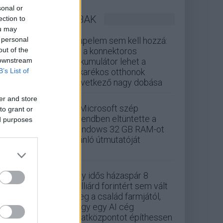
sonal or
LEGOLVASOTTABBAK
ection to
ou may
 personal
Napelem sem kell hozzá:
out of the
ez a konnektoros
 downstream
akkumulátor lehet a
B’s List of
takarékos otthonok
következő nagy dobása
er and store
A Microsoft szép
to grant or
csendben eltüntette a
ed purposes
Windows 32 GB RAM-ot
ajánló útmutatóját
Egy idős házaspár 8
milliárd forintért sem vált
meg a család farmjától,
hogy egy AI cég
adatközpontot építhessen