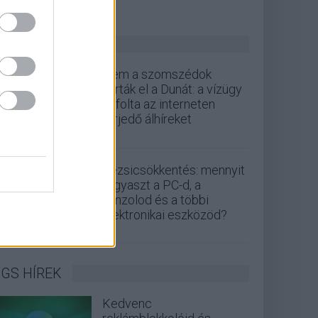
ZÖLD PÁLYA
Nem a szomszédok
zárták el a Dunát: a vízügy
cáfolta az interneten
terjedő álhíreket
Rezsicsökkentés: mennyit
fogyaszt a PC-d, a
konzolod és a többi
elektronikai eszközöd?
GS HÍREK
Kedvenc