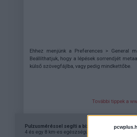
Ehhez menjünk a Preferences > General me
Beállíthatjuk, hogy a lépések sorrendjét met
külső szövegfájlba, vagy pedig mindkettőbe.
További tippek a ww
Pulzusméréssel segíti a biztonságos mozgást az
pcwplus.h
4 és egy 8 km-es egészségügyi tanösvény nyílt Bal