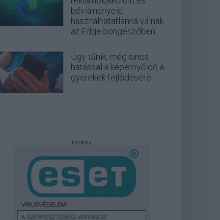
reklámblokkolóid és
bővítményeid
használhatatlanná válnak
az Edge böngészőben
Úgy tűnik, még sincs
hatással a képernyőidő a
gyerekek fejlődésére
Hirdetés