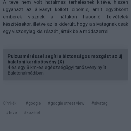
A teve nem volt hatalmas terhelésnek kitéve, hiszen
ugyanazt az állványt kellett cipelnie, amit egyébként
emberek visznek a hátukon hasonló felvételek
készítésekor, illetve az is kiderült, hogy a sivatagnak csak
egy viszonylag kis részét járták be a módszerrel.
Pulzusméréssel segíti a biztonságos mozgást az új
balatoni kardioösvény (X)
4 és egy 8 km-es egészségügyi tanösvény nyílt
Balatonalmádiban.
Címkék:
#google
#google street view
#sivatag
#teve
#közélet