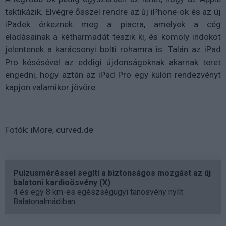
taktikázik. Elvégre ősszel rendre az új iPhone-ok és az új
iPadek érkeznek meg a piacra, amelyek a cég
eladásainak a kétharmadát teszik ki, és komoly indokot
jelentenek a karácsonyi bolti rohamra is. Talán az iPad
Pro késésével az eddigi újdonságoknak akarnak teret
engedni, hogy aztán az iPad Pro egy külön rendezvényt
kapjon valamikor jövőre.
Fotók: iMore, curved.de
Pulzusméréssel segíti a biztonságos mozgást az új
balatoni kardioösvény (X)
4 és egy 8 km-es egészségügyi tanösvény nyílt
Balatonalmádiban.