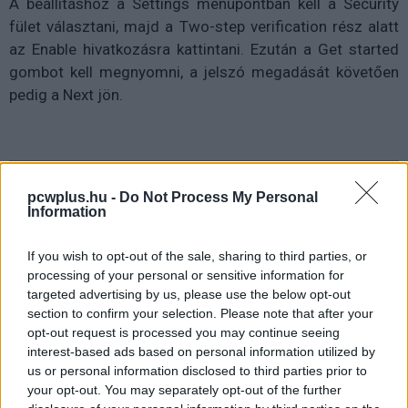
A beállításhoz a Settings menüpontban kell a Security
fület választani, majd a Two-step verification rész alatt
az Enable hivatkozásra kattintani. Ezután a Get started
gombot kell megnyomni, a jelszó megadását követően
pedig a Next jön.
pcwplus.hu -
Do Not Process My Personal
Information
If you wish to opt-out of the sale, sharing to third parties, or
processing of your personal or sensitive information for
targeted advertising by us, please use the below opt-out
section to confirm your selection. Please note that after your
opt-out request is processed you may continue seeing
interest-based ads based on personal information utilized by
Kétlépcsős hitelesítés
us or personal information disclosed to third parties prior to
your opt-out. You may separately opt-out of the further