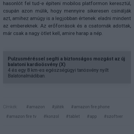
hasonlót fel tud-e építeni mobilos platformon keresztül,
csupán azon múlik, hogy mennyire sikeresen csinálják
azt, amihez amúgy is a legjobban értenek: eladni mindent
az embereknek. Az erőforrások és a csatornák adottak,
már csak a nagy ötlet kell, amire harap a nép.
Pulzusméréssel segíti a biztonságos mozgást az új
balatoni kardioösvény (X)
4 és egy 8 km-es egészségügyi tanösvény nyílt
Balatonalmádiban.
Címkék:
#amazon
#játék
#amazon fire phone
#amazon fire tv
#konzol
#tablet
#app
#szoftver