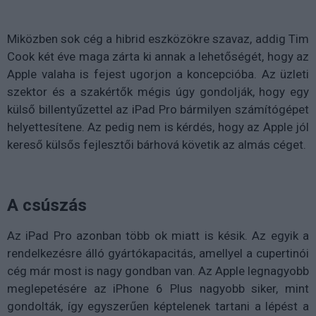
Miközben sok cég a hibrid eszközökre szavaz, addig Tim
Cook két éve maga zárta ki annak a lehetőségét, hogy az
Apple valaha is fejest ugorjon a koncepcióba. Az üzleti
szektor és a szakértők mégis úgy gondolják, hogy egy
külső billentyűzettel az iPad Pro bármilyen számítógépet
helyettesítene. Az pedig nem is kérdés, hogy az Apple jól
kereső külsős fejlesztői bárhová követik az almás céget.
A csúszás
Az iPad Pro azonban több ok miatt is késik. Az egyik a
rendelkezésre álló gyártókapacitás, amellyel a cupertinói
cég már most is nagy gondban van. Az Apple legnagyobb
meglepetésére az iPhone 6 Plus nagyobb siker, mint
gondolták, így egyszerűen képtelenek tartani a lépést a