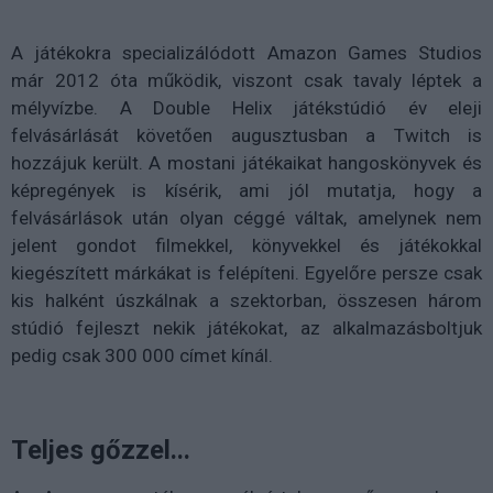
A játékokra specializálódott Amazon Games Studios
már 2012 óta működik, viszont csak tavaly léptek a
mélyvízbe. A Double Helix játékstúdió év eleji
felvásárlását követően augusztusban a Twitch is
hozzájuk került. A mostani játékaikat hangoskönyvek és
képregények is kísérik, ami jól mutatja, hogy a
felvásárlások után olyan céggé váltak, amelynek nem
jelent gondot filmekkel, könyvekkel és játékokkal
kiegészített márkákat is felépíteni. Egyelőre persze csak
kis halként úszkálnak a szektorban, összesen három
stúdió fejleszt nekik játékokat, az alkalmazásboltjuk
pedig csak 300 000 címet kínál.
Teljes gőzzel...