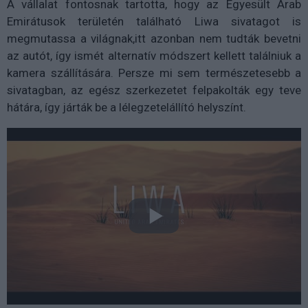
A vállalat fontosnak tartotta, hogy az Egyesült Arab
Emirátusok területén található Liwa sivatagot is
megmutassa a világnak,itt azonban nem tudták bevetni
az autót, így ismét alternatív módszert kellett találniuk a
kamera szállítására. Persze mi sem természetesebb a
sivatagban, az egész szerkezetet felpakolták egy teve
hátára, így járták be a lélegzetelállító helyszínt.