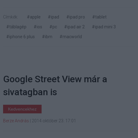
Címkék:
#apple
#ipad
#ipad pro
#tablet
#táblagép
#ios
#pc
#ipad air 2
#ipad mini 3
#iphone 6 plus
#ibm
#macworld
Google Street View már a
sivatagban is
Kedvencekhez
Berze András
|
2014 október 23. 17:01