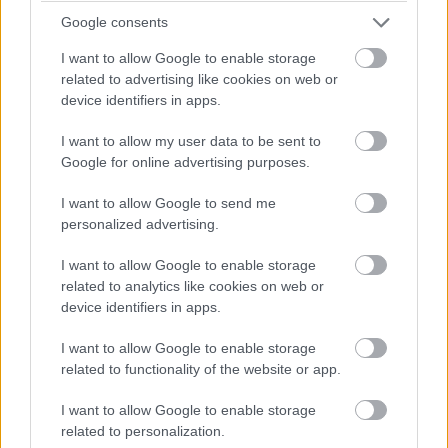
balatoni kardioösvény (X)
Google consents
4 és egy 8 km-es egészségügyi tanösvény nyílt
Balatonalmádiban.
I want to allow Google to enable storage
related to advertising like cookies on web or
device identifiers in apps.
I want to allow my user data to be sent to
Címkék:
#tipp
#dropbox
#felhő
#biztonság
Google for online advertising purposes.
#jelszó
#hack
#adattárolás
#tippek
#szoftver
I want to allow Google to send me
personalized advertising.
I want to allow Google to enable storage
related to analytics like cookies on web or
device identifiers in apps.
Ezért nem lesz idén iPad Pro
I want to allow Google to enable storage
related to functionality of the website or app.
Kedvencekhez
I want to allow Google to enable storage
Harangi László
|
2014 október 27. 08:03
related to personalization.