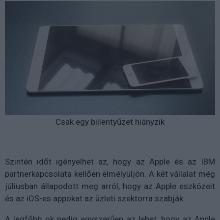
Csak egy billentyűzet hiányzik
Szintén időt igényelhet az, hogy az Apple és az IBM
partnerkapcsolata kellően elmélyüljön. A két vállalat még
júliusban állapodott meg arról, hogy az Apple eszközeit
és az iOS-es appokat az üzleti szektorra szabják.
A legfőbb ok pedig egyszerűen az lehet, hogy az Apple