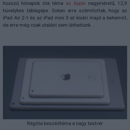
hosszú hónapok óta téma
az Apple
nagyméretű, 12,9
hüvelykes táblagépe. Sokan arra számítottak, hogy az
iPad Air 2-t és az iPad mini 3-at kíséri majd a behemót,
de erre még csak utalást sem láthattunk.
Régóta beszédtéma a nagy testvér