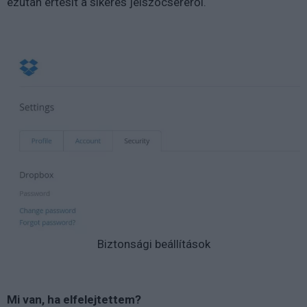
ezután értesít a sikeres jelszócseréről.
Biztonsági beállítások
Mi van, ha elfelejtettem?