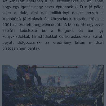
Az Amazon esetében a cél értelemszerűen az lenne,
hogy egy igazán nagy nevet építsenek ki. Erre jó példa
lehet a Halo, ami sok milliárdnyi dollárt hozott a
különböző játékoknak és könyveknek köszönhetően, a
2001-es eredeti megjelenése óta. A Microsoft egy évvel
azelőtt kebelezte be a Bungie-t, és bár így
könyvkiadókkal, filmstúdiókkal és kereskedőkkel kellett
együtt dolgozzanak, az eredmény láttán mindezt
biztosan nem bánták.