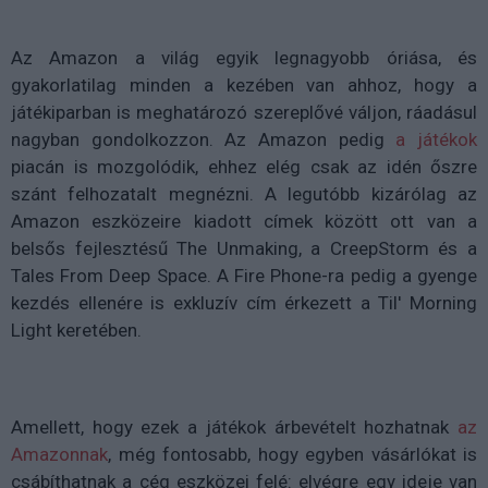
Az Amazon a világ egyik legnagyobb óriása, és
gyakorlatilag minden a kezében van ahhoz, hogy a
játékiparban is meghatározó szereplővé váljon, ráadásul
nagyban gondolkozzon. Az Amazon pedig
a játékok
piacán is mozgolódik, ehhez elég csak az idén őszre
szánt felhozatalt megnézni. A legutóbb kizárólag az
Amazon eszközeire kiadott címek között ott van a
belsős fejlesztésű The Unmaking, a CreepStorm és a
Tales From Deep Space. A Fire Phone-ra pedig a gyenge
kezdés ellenére is exkluzív cím érkezett a Til' Morning
Light keretében.
Amellett, hogy ezek a játékok árbevételt hozhatnak
az
Amazonnak
, még fontosabb, hogy egyben vásárlókat is
csábíthatnak a cég eszközei felé: elvégre egy ideje van