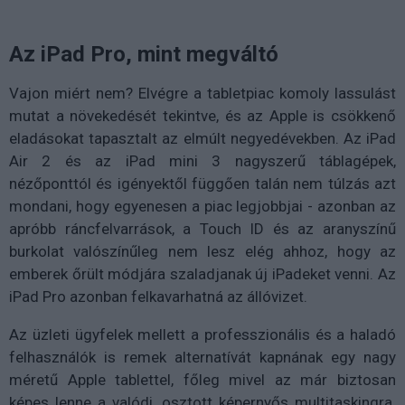
Az iPad Pro, mint megváltó
Vajon miért nem? Elvégre a tabletpiac komoly lassulást
mutat a növekedését tekintve, és az Apple is csökkenő
eladásokat tapasztalt az elmúlt negyedévekben. Az iPad
Air 2 és az iPad mini 3 nagyszerű táblagépek,
nézőponttól és igényektől függően talán nem túlzás azt
mondani, hogy egyenesen a piac legjobbjai - azonban az
apróbb ráncfelvarrások, a Touch ID és az aranyszínű
burkolat valószínűleg nem lesz elég ahhoz, hogy az
emberek őrült módjára szaladjanak új iPadeket venni. Az
iPad Pro azonban felkavarhatná az állóvizet.
Az üzleti ügyfelek mellett a professzionális és a haladó
felhasználók is remek alternatívát kapnának egy nagy
méretű Apple tablettel, főleg mivel az már biztosan
képes lenne a valódi, osztott képernyős multitaskingra.