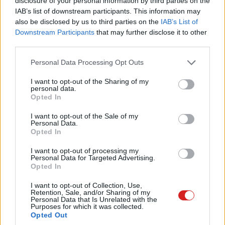
disclosure of your personal information by third parties on the
IAB’s list of downstream participants. This information may
A következő képernyőn a Dropbox választást kínál: vagy
also be disclosed by us to third parties on the
IAB’s List of
szöveges üzenetben, vagy mobilos appon keresztül
Downstream Participants
that may further disclose it to other
generálja a biztonsági kódokat. Válasszuk a text
third parties.
message opciót, és jöhet a Next gomb. Ezután a
Please note that this website/app uses one or more Google
Personal Data Processing Opt Outs
telefonszámot kell megadni, és a Nextre kattintani.
services and may gather and store information including but
not limited to your visit or usage behaviour. You may click to
I want to opt-out of the Sharing of my
A Dropbox elküldi a biztonsági kódot, amit be kell gépelni
personal data.
grant or deny consent to Google and its third-party tags to
Opted In
a Dropbox oldalán. A következő képernyőn meg lehet
use your data for below specified purposes in below Google
adni egy tartalék telefonszámot is, szükség esetére.
consent section.
I want to opt-out of the Sale of my
Ezután a Dropbox kiír egy vészhelyzet esetére felírandó
Personal Data.
Opted In
mentési kódot, ami arra az esetre kell, ha ki akarjuk
kapcsolni a kétlépcsős hitelesítést.
I want to opt-out of processing my
Personal Data for Targeted Advertising.
Opted In
A funkció végső engedélyezése után jelszó és mobilos
kód is kell, ha be akarunk lépni a Dropbox felhőjébe.
I want to opt-out of Collection, Use,
Retention, Sale, and/or Sharing of my
Personal Data that Is Unrelated with the
Purposes for which it was collected.
Opted Out
Pulzusméréssel segíti a biztonságos mozgást az új