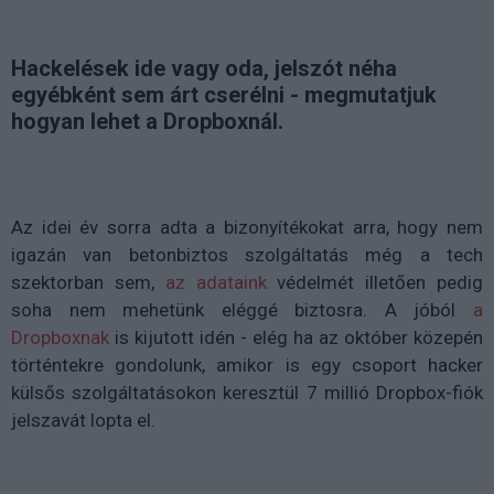
Hackelések ide vagy oda, jelszót néha
egyébként sem árt cserélni - megmutatjuk
hogyan lehet a Dropboxnál.
Az idei év sorra adta a bizonyítékokat arra, hogy nem
igazán van betonbiztos szolgáltatás még a tech
szektorban sem,
az adataink
védelmét illetően pedig
soha nem mehetünk eléggé biztosra. A jóból
a
Dropboxnak
is kijutott idén - elég ha az október közepén
történtekre gondolunk, amikor is egy csoport hacker
külsős szolgáltatásokon keresztül 7 millió Dropbox-fiók
jelszavát lopta el.