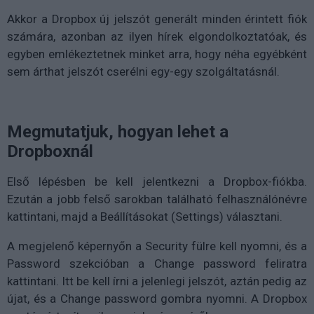
Akkor a Dropbox új jelszót generált minden érintett fiók
számára, azonban az ilyen hírek elgondolkoztatóak, és
egyben emlékeztetnek minket arra, hogy néha egyébként
sem árthat jelszót cserélni egy-egy szolgáltatásnál.
Megmutatjuk, hogyan lehet a
Dropboxnál
Első lépésben be kell jelentkezni a Dropbox-fiókba.
Ezután a jobb felső sarokban található felhasználónévre
kattintani, majd a Beállításokat (Settings) választani.
A megjelenő képernyőn a Security fülre kell nyomni, és a
Password szekcióban a Change password feliratra
kattintani. Itt be kell írni a jelenlegi jelszót, aztán pedig az
újat, és a Change password gombra nyomni. A Dropbox