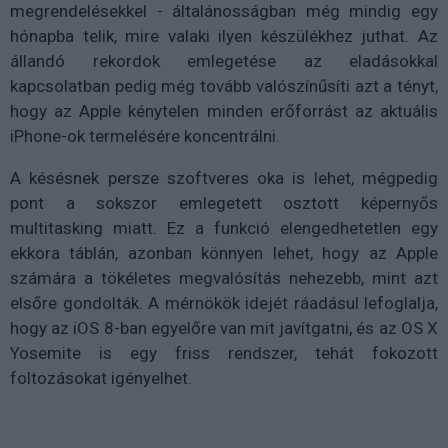
megrendelésekkel - általánosságban még mindig egy
hónapba telik, mire valaki ilyen készülékhez juthat. Az
állandó rekordok emlegetése az eladásokkal
kapcsolatban pedig még tovább valószínűsíti azt a tényt,
hogy az Apple kénytelen minden erőforrást az aktuális
iPhone-ok termelésére koncentrálni.
A késésnek persze szoftveres oka is lehet, mégpedig
pont a sokszor emlegetett osztott képernyős
multitasking miatt. Ez a funkció elengedhetetlen egy
ekkora táblán, azonban könnyen lehet, hogy az Apple
számára a tökéletes megvalósítás nehezebb, mint azt
elsőre gondolták. A mérnökök idejét ráadásul lefoglalja,
hogy az iOS 8-ban egyelőre van mit javítgatni, és az OS X
Yosemite is egy friss rendszer, tehát fokozott
foltozásokat igényelhet.