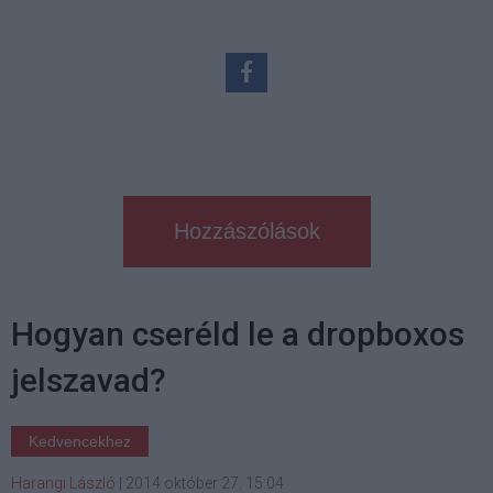
Hozzászólások
Hogyan cseréld le a dropboxos
jelszavad?
Kedvencekhez
Harangi László
|
2014 október 27. 15:04