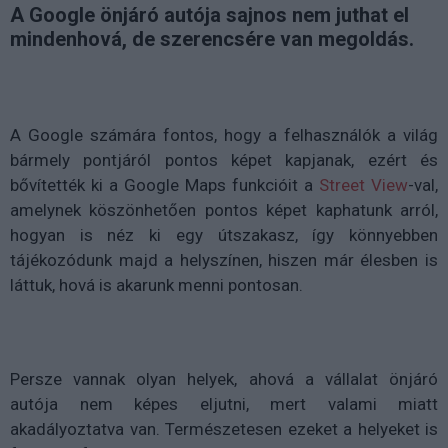
A Google önjáró autója sajnos nem juthat el
mindenhová, de szerencsére van megoldás.
A Google számára fontos, hogy a felhasználók a világ
bármely pontjáról pontos képet kapjanak, ezért és
bővítették ki a Google Maps funkcióit a
Street View
-val,
amelynek köszönhetően pontos képet kaphatunk arról,
hogyan is néz ki egy útszakasz, így könnyebben
tájékozódunk majd a helyszínen, hiszen már élesben is
láttuk, hová is akarunk menni pontosan.
Persze vannak olyan helyek, ahová a vállalat önjáró
autója nem képes eljutni, mert valami miatt
akadályoztatva van. Természetesen ezeket a helyeket is