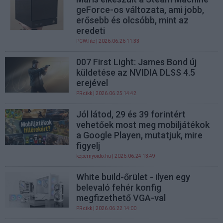
geForce-os változata, ami jobb,
erősebb és olcsóbb, mint az
eredeti
PCW.lite
| 2026.06.26 11:33
007 First Light: James Bond új
küldetése az NVIDIA DLSS 4.5
erejével
PR cikk
| 2026.06.25 14:42
Jól látod, 29 és 39 forintért
vehetőek most meg mobiljátékok
a Google Playen, mutatjuk, mire
figyelj
kepernyoido.hu
| 2026.06.24 13:49
White build-őrület - ilyen egy
belevaló fehér konfig
megfizethető VGA-val
PR cikk
| 2026.06.22 14:00