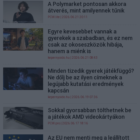
A Polymarket pontosan akkora
átverés, mint amilyennek tűnik
PCW.lite
| 2026.06.21 20:11
Egyre kevesebbet vannak a
gyerekek a szabadban, és ez nem
csak az okoseszközök hibája,
hanem a miénk is
kepernyoido.hu
| 2026.06.21 08:43
Minden tizedik gyerek játékfüggő?
Ne dőlj be az ilyen címeknek a
legújabb kutatási eredmények
kapcsán
kepernyoido.hu
| 2026.06.19 07:36
Sokkal gyorsabban tölthetnek be
a játékok AMD videokártyákon
PCW.pro
| 2026.06.17 18:16
Az EU nem menti meg a leállított