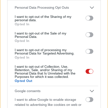
550 millió euróra bírságolták az
Please note that this website/app uses one or more Google
AliExpresst, több közt veszélyes
Personal Data Processing Opt Outs
services and may gather and store information including but
játékok miatt is
not limited to your visit or usage behaviour. You may click to
I want to opt-out of the Sharing of my
kepernyoido.hu
| 2026.07.21 08:05
personal data.
grant or deny consent to Google and its third-party tags to
Opted In
use your data for below specified purposes in below Google
Egyetlen floppylemezre kell
consent section.
játékot készíteni ebben a
I want to opt-out of the Sale of my
Personal Data.
versenyben, mint a régi szép
Opted In
időkben
PCW.lite
| 2026.07.20 20:55
I want to opt-out of processing my
Personal Data for Targeted Advertising.
Opted In
Készülj az őszi szezonra: így
turbózd fel a gaming szobádat a
I want to opt-out of Collection, Use,
nyári szünetben
Retention, Sale, and/or Sharing of my
Personal Data that Is Unrelated with the
PR cikk
| 2026.07.20 17:10
Purposes for which it was collected.
Opted Out
Mindenki utálja az ivószüneteket
a foci-vb alatt, de a reklámok jól
Google consents
jönnek
kepernyoido.hu
| 2026.07.19 16:48
I want to allow Google to enable storage
related to advertising like cookies on web or