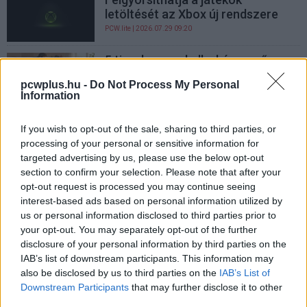
letöltését az Xbox új rendszere
PCW.lite
| 2026.07.29 09:20
5 tipp, hogyan kell a képernyő
előtt ülni
pcwplus.hu -
Do Not Process My Personal
kepernyoido.hu
| 2026.07.25 18:19
Information
12 GB-os RTX 5070-nel frissült a
If you wish to opt-out of the sale, sharing to third parties, or
17 hüvelykes Lenovo LOQ
processing of your personal or sensitive information for
PCW.lite
| 2026.07.24 08:20
targeted advertising by us, please use the below opt-out
section to confirm your selection. Please note that after your
Feltört Facebook-profillal csaltak
opt-out request is processed you may continue seeing
ki 360 ezer forintot egy magyar
interest-based ads based on personal information utilized by
nőtől
us or personal information disclosed to third parties prior to
kepernyoido.hu
| 2026.07.23 08:15
your opt-out. You may separately opt-out of the further
disclosure of your personal information by third parties on the
A Valve elárulta, miért bukott meg
IAB’s list of downstream participants. This information may
az első Steam Machine
also be disclosed by us to third parties on the
IAB’s List of
PCW.lite
| 2026.07.22 10:20
Downstream Participants
that may further disclose it to other
third parties.