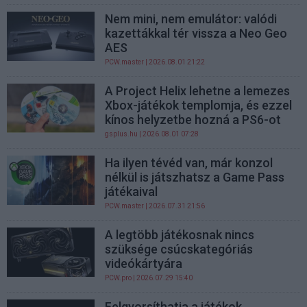
Nem mini, nem emulátor: valódi
kazettákkal tér vissza a Neo Geo
AES
PCW.master
| 2026.08.01 21:22
A Project Helix lehetne a lemezes
Xbox-játékok templomja, és ezzel
kínos helyzetbe hozná a PS6-ot
gsplus.hu
| 2026.08.01 07:28
Ha ilyen tévéd van, már konzol
nélkül is játszhatsz a Game Pass
játékaival
PCW.master
| 2026.07.31 21:56
A legtöbb játékosnak nincs
szüksége csúcskategóriás
videókártyára
PCW.pro
| 2026.07.29 15:40
Felgyorsíthatja a játékok