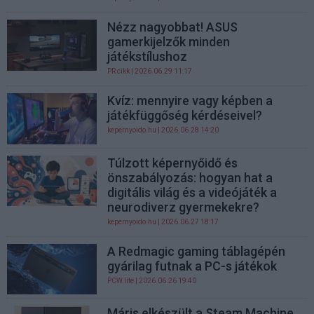
Nézz nagyobbat! ASUS
gamerkijelzők minden
játékstílushoz
PR cikk
| 2026.06.29 11:17
Kvíz: mennyire vagy képben a
játékfüggőség kérdéseivel?
kepernyoido.hu
| 2026.06.28 14:20
Túlzott képernyőidő és
önszabályozás: hogyan hat a
digitális világ és a videójáték a
neurodiverz gyermekekre?
kepernyoido.hu
| 2026.06.27 18:17
A Redmagic gaming táblagépén
gyárilag futnak a PC-s játékok
PCW.lite
| 2026.06.26 19:40
Máris elkészült a Steam Machine