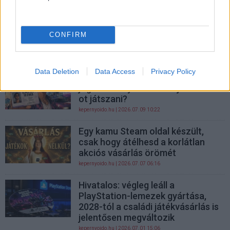
PCW.pro
| 2026.07.13 07:17
Kínában már örökölhetők a
játékosfiókok és a virtuális
CONFIRM
tárgyak
PCW.lite
| 2026.07.11 11:10
Data Deletion
Data Access
Privacy Policy
Tényleg személyivel vagy
jogosítvánnyal lehet majd GTA 6-
ot játszani?
kepernyoido.hu
| 2026.07.09 10:22
Egy kamu Steam oldal készült,
csak hogy átélhesd a korlátlan
akciós vásárlás örömét
kepernyoido.hu
| 2026.07.07 06:16
Hivatalos: végleg leáll a
PlayStation-lemezek gyártása,
2028-tól a családi játékvásárlás is
jelentősen megváltozik
kepernyoido.hu
| 2026.07.01 15:06