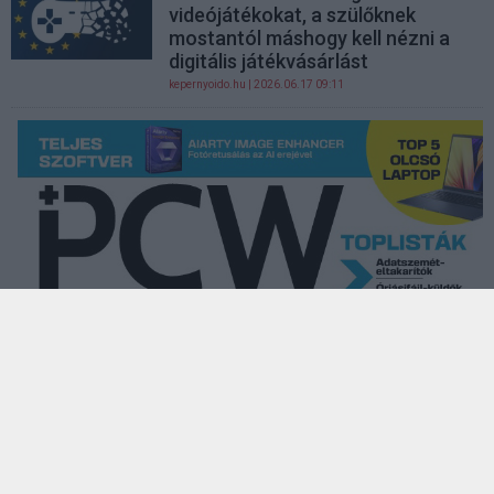
videójátékokat, a szülőknek
mostantól máshogy kell nézni a
digitális játékvásárlást
kepernyoido.hu
| 2026.06.17 09:11