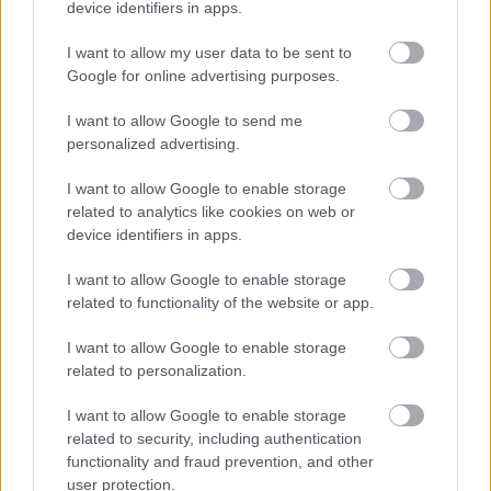
Eléggé botnak látszó profilok
device identifiers in apps.
védik vehemensen a Sony
lemezmentes jövőjét
I want to allow my user data to be sent to
PCW.lite
| 2026.07.18 15:04
Google for online advertising purposes.
Gaming Linuxon – tényleg
I want to allow Google to send me
szükségünk van még a
personalized advertising.
Windowsra?
I want to allow Google to enable storage
PCW.lite
| 2026.07.14 14:44
related to analytics like cookies on web or
Gyerekjáték átverni a Meta MI-
device identifiers in apps.
felismerőjét
I want to allow Google to enable storage
PCW.lite
| 2026.07.14 13:43
related to functionality of the website or app.
A felhőalapú játékra helyezheti a
I want to allow Google to enable storage
fókuszt a Lenovo új kézi konzolja
related to personalization.
PCW.lite
| 2026.07.14 08:40
I want to allow Google to enable storage
Az LG szerint 38 százalékkal
related to security, including authentication
pontosabbak az FPS-játékosok
functionality and fraud prevention, and other
480 Hz-en
user protection.