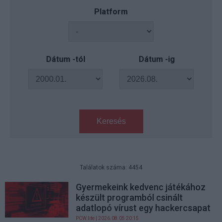
Platform
Dátum -tól
Dátum -ig
Keresés
Találatok száma: 4454
Gyermekeink kedvenc játékához
készült programból csinált
adatlopó vírust egy hackercsapat
PCW.lite
| 2026.08.05 20:15