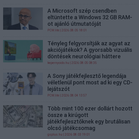
A Microsoft szép csendben
eltüntette a Windows 32 GB RAM-
ot ajánló útmutatóját
PCW.lite
| 2026.08.05 18:01
Tényleg felgyorsítják az agyat az
akciójátékok? A gyorsabb vizuális
döntések neurológiai háttere
kepernyoido.hu
| 2026.08.05 08:35
A Sony játékfejlesztő legendája
véletlenül pont most ad ki egy CD-
lejátszót
PCW.lite
| 2026.08.04 13:57
Több mint 100 ezer dollárt hozott
össze a kirúgott
játékfejlesztőknek egy brutálisan
olcsó játékcsomag
gsplus.hu
| 2026.08.03 19:01