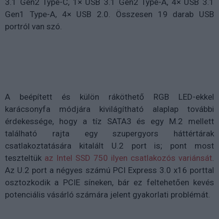
3.1 Gen2 Type-C, 1× USB 3.1 Gen2 Type-A, 4× USB 3.1
Gen1 Type-A, 4× USB 2.0. Összesen 19 darab USB
portról van szó.
A beépített és külön ráköthető RGB LED-ekkel
karácsonyfa módjára kivilágítható alaplap további
érdekessége, hogy a tíz SATA3 és egy M.2 mellett
található rajta egy szupergyors háttértárak
csatlakoztatására kitalált U.2 port is; pont most
teszteltük
az Intel SSD 750 ilyen csatlakozós variánsát
.
Az U.2 port a négyes számú PCI Express 3.0 x16 porttal
osztozkodik a PCIE síneken, bár ez feltehetően kevés
potenciális vásárló számára jelent gyakorlati problémát.