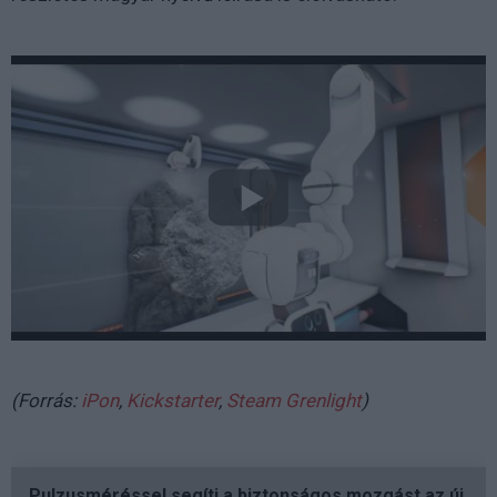
(Forrás:
iPon
,
Kickstarter
,
Steam Grenlight
)
Pulzusméréssel segíti a biztonságos mozgást az új