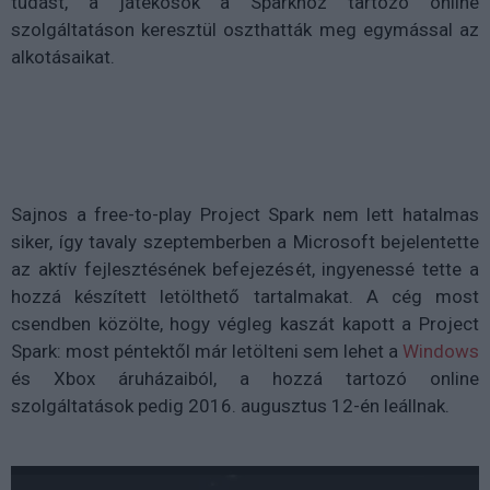
tudást, a játékosok a Sparkhoz tartozó online
szolgáltatáson keresztül oszthatták meg egymással az
alkotásaikat.
Sajnos a free-to-play Project Spark nem lett hatalmas
siker, így tavaly szeptemberben a Microsoft bejelentette
az aktív fejlesztésének befejezését, ingyenessé tette a
hozzá készített letölthető tartalmakat. A cég most
csendben közölte, hogy végleg kaszát kapott a Project
Spark: most péntektől már letölteni sem lehet a
Windows
és Xbox áruházaiból, a hozzá tartozó online
szolgáltatások pedig 2016. augusztus 12-én leállnak.