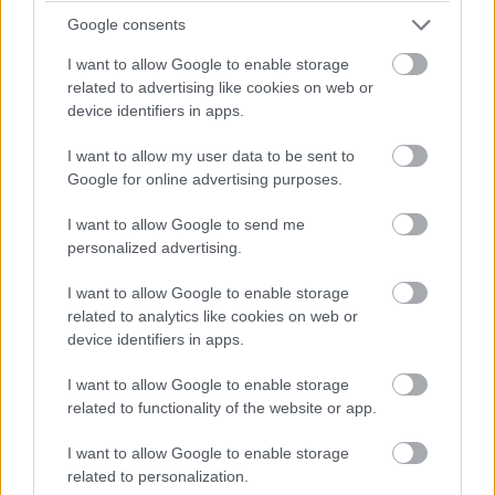
Google consents
I want to allow Google to enable storage
related to advertising like cookies on web or
Kodeklicencelési okból tűnt el
device identifiers in apps.
az androidos Vysor app
I want to allow my user data to be sent to
Google for online advertising purposes.
Kedvencekhez
I want to allow Google to send me
personalized advertising.
Wiezner István
|
2016 május 14. 17:00
I want to allow Google to enable storage
related to analytics like cookies on web or
Az MPEG-LA szerint a fejlesztőnek fizetnie
device identifiers in apps.
kell a H.264 dekóderért.
I want to allow Google to enable storage
related to functionality of the website or app.
I want to allow Google to enable storage
Tavaly augusztusban elérhetővé vált a Play Áruházban és
related to personalization.