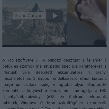
A Tap szoftvere 31 különböző gesztust is felismer, a
betűk és számok mellett pedig speciális karaktereket is
írhatunk vele. Beépített akkumulátora 4 órányi
használatot és 3 napos rendelkezésre állást biztosít,
maga az eszköz pedig a legtöbb olyan Bluetooth-
kompatibilis kütyüvel működik, ami támogatja a HID
billentyűzetszabványt (iOS és Android telefonok,
tabletek, Windows és Mac számítógépek, okostévék,
viselhető eszközök). A Tap első nyilvános bétatesztelése