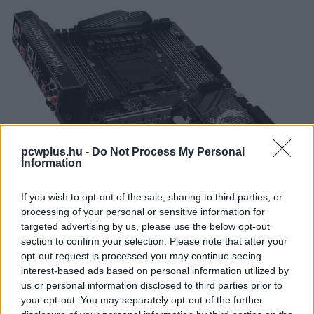
pcwplus.hu -
Do Not Process My Personal
Information
If you wish to opt-out of the sale, sharing to third parties, or
processing of your personal or sensitive information for
targeted advertising by us, please use the below opt-out
section to confirm your selection. Please note that after your
opt-out request is processed you may continue seeing
Az LGA2011-3 socketes MSI X99A Gaming Pro Carbon
interest-based ads based on personal information utilized by
természetesen támogatást kínál az új Intel Broadwell-E
us or personal information disclosed to third parties prior to
processzorokhoz is. Az alaplap pontos specifikációi
itt
your opt-out. You may separately opt-out of the further