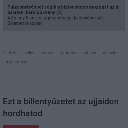
Pulzusméréssel segíti a biztonságos mozgást az új
balatoni kardioösvény (X)
4 és egy 8 km-es egészségügyi tanösvény nyílt
Balatonalmádiban.
Címkék:
#film
#mozi
#kutatás
#tudós
#lehelet
#tudomány
Ezt a billentyűzetet az ujjaidon
hordhatod