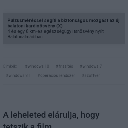
Pulzusméréssel segíti a biztonságos mozgást az új
balatoni kardioösvény (X)
4 és egy 8 km-es egészségügyi tanösvény nyílt
Balatonalmádiban.
Címkék:
#windows 10
#frissítés
#windows 7
#windows 8.1
#operációs rendszer
#szoftver
A leheleted elárulja, hogy
tetszik a film