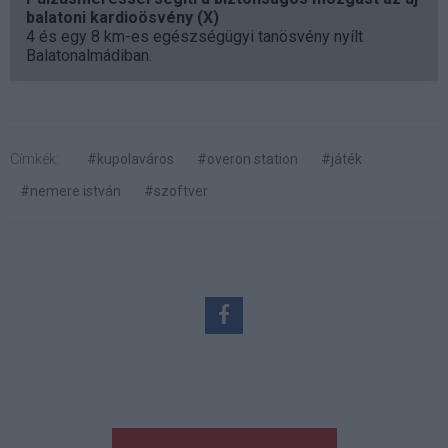
balatoni kardioösvény (X)
4 és egy 8 km-es egészségügyi tanösvény nyílt
Balatonalmádiban.
Címkék:
#kupolaváros
#overon station
#játék
#nemere istván
#szoftver