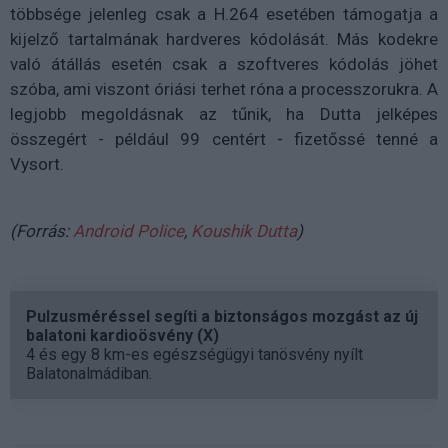
többsége jelenleg csak a H.264 esetében támogatja a
kijelző tartalmának hardveres kódolását. Más kodekre
való átállás esetén csak a szoftveres kódolás jöhet
szóba, ami viszont óriási terhet róna a processzorukra. A
legjobb megoldásnak az tűnik, ha Dutta jelképes
összegért - például 99 centért - fizetőssé tenné a
Vysort.
(Forrás:
Android Police
,
Koushik Dutta
)
Pulzusméréssel segíti a biztonságos mozgást az új
balatoni kardioösvény (X)
4 és egy 8 km-es egészségügyi tanösvény nyílt
Balatonalmádiban.