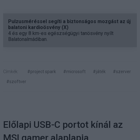
Pulzusméréssel segíti a biztonságos mozgást az új
balatoni kardioösvény (X)
4 és egy 8 km-es egészségügyi tanösvény nyílt
Balatonalmádiban.
Címkék:
#project spark
#microsoft
#játék
#szerver
#szoftver
Előlapi USB-C portot kínál az
MSI gamer alaplapja