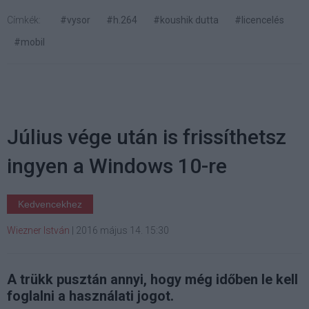
Címkék:
#vysor
#h.264
#koushik dutta
#licencelés
#mobil
Július vége után is frissíthetsz
ingyen a Windows 10-re
Kedvencekhez
Wiezner István
|
2016 május 14. 15:30
A trükk pusztán annyi, hogy még időben le kell
foglalni a használati jogot.