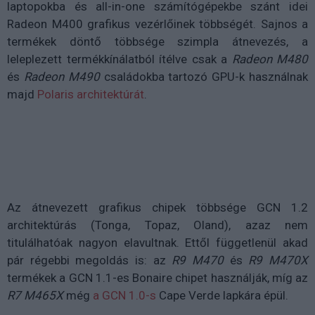
laptopokba és all-in-one számítógépekbe szánt idei
Radeon M400 grafikus vezérlőinek többségét. Sajnos a
termékek döntő többsége szimpla átnevezés, a
leleplezett termékkínálatból ítélve csak a
Radeon M480
és
Radeon M490
családokba tartozó GPU-k használnak
majd
Polaris architektúrát
.
Az átnevezett grafikus chipek többsége GCN 1.2
architektúrás (Tonga, Topaz, Oland), azaz nem
titulálhatóak nagyon elavultnak. Ettől függetlenül akad
pár régebbi megoldás is: az
R9 M470
és
R9 M470X
termékek a GCN 1.1-es Bonaire chipet használják, míg az
R7 M465X
még
a GCN 1.0-s
Cape Verde lapkára épül.