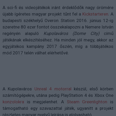
A sci-fi és videojátékok iránt érdeklődők nagy örömére
újabb ígéretes magyar projekt tűnt fel a
Kickstarteren
. A
budapesti székhelyű Overon Station 2016. június 12-ig
szeretne 80 ezer fontot összekalapozni a Nemere István
regényén alapuló
Kupolaváros (Dome City)
című
játékának elkészítéséhez. Ha minden jól megy, akkor az
egyjátékos kampány 2017 őszén, míg a többjátékos
mód 2017 telén válhat elérhetővé.
A Kupolaváros
Unreal 4 motorral
készül, első körben
számítógépekre, utána pedig PlayStation 4 és Xbox One
konzolokra
is megjelenhet. A
Steam Greenlighton
is
támogatható egy szavazattal játék, ugyanitt a projekt
részletes magyar nyelvű leírása is elolvasható.