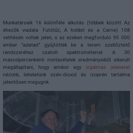
Munkatársaik 16 különféle alkotás (többek között Az
éhezők viadala: Futótűz, A hobbit és a Carrie) 108
vetítésén voltak jelen, s az ezeken megforduló 95 000
ember "adatait" gyűjtötték be a terem szellőztető
rendszeréhez csatolt spektrométerrel. A 30
másodpercenkénti mintavételek eredményeiből sikerült
megállapítani, hogy amikor egy
izgalmas jelenetet
nézünk, leheletünk szén-dioxid és izoprén tartalma
jelentősen megugrik.