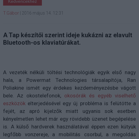
Kedvencekhez
T.Gábor
|
2016 május 14. 12:31
A Tap készítői szerint ideje kukázni az elavult
Bluetooth-os klaviatúrákat.
A vezeték nélküli töltési technológiák egyik első nagy
hala, a Powermat Technologies társalapítója, Ran
Poliakine ismét egy érdekes kezdeményezésbe vágott
bele. Az okostelefonok,
okosórák és egyéb viselhető
eszközök
elterjedésével egy új probléma is felütötte a
fejét, az apró kijelzők miatt ugyanis sok esetben
kényelmetlen lehet már egy rövidebb üzenet begépelése
is. A külső hardverek használatával éppen ezen kütyük
legfőbb vonzereje, a mobilitás csorbul, a megoldás