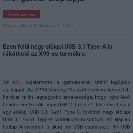
Kedvencekhez
Wiezner István
|
2016 május 15. 15:30
Ezen felül négy előlapi USB 3.1 Type-A is
ráköthető az X99-es termékre.
Az
MSI
bejelentette a gamereknek szánt legújabb
alaplapját. Az
X99A Gaming Pro Carbon
névre keresztelt
hardver talán legnagyobb érdekessége, hogy rajta lévő
header érintkezők négy USB 2.0 mellett lehetővé teszik
egy előlapi USB 3.1 Gen1 Type-C, továbbá négy előlapi
USB 3.1 Gen1 Type-A csatlakozó bekötését. Az alaplap
hátlapi kimenetén is akad pár USB csatlakozó: 1× USB