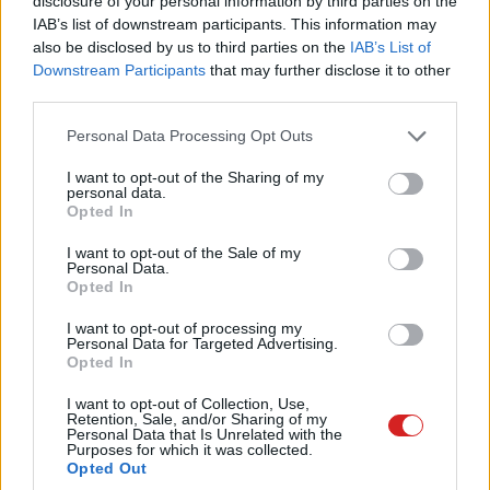
disclosure of your personal information by third parties on the
olvashatóak
, a piacra kerülésének idejét és várható árát
IAB’s list of downstream participants. This information may
egyelőre nem árulta el a gyártó.
also be disclosed by us to third parties on the
IAB’s List of
Downstream Participants
that may further disclose it to other
third parties.
(Forrás:
Tom's Hardware
)
Please note that this website/app uses one or more Google
Personal Data Processing Opt Outs
services and may gather and store information including but
not limited to your visit or usage behaviour. You may click to
I want to opt-out of the Sharing of my
personal data.
Pulzusméréssel segíti a biztonságos mozgást az új
grant or deny consent to Google and its third-party tags to
Opted In
balatoni kardioösvény (X)
use your data for below specified purposes in below Google
4 és egy 8 km-es egészségügyi tanösvény nyílt
consent section.
I want to opt-out of the Sale of my
Balatonalmádiban.
Personal Data.
Opted In
I want to opt-out of processing my
Personal Data for Targeted Advertising.
Opted In
Címkék:
#msi
#intel
#x99
#x99a gaming pro carbon
I want to opt-out of Collection, Use,
#alaplap
#u.2
#m.2
#ddr4
#broadwell-e
#játék
Retention, Sale, and/or Sharing of my
Personal Data that Is Unrelated with the
#hardver
Purposes for which it was collected.
Opted Out