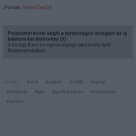
(Forrás:
VideoCardz
)
Pulzusméréssel segíti a biztonságos mozgást az új
balatoni kardioösvény (X)
4 és egy 8 km-es egészségügyi tanösvény nyílt
Balatonalmádiban.
Címkék:
#amd
#radeon
#m400
#laptop
#notebook
#gpu
#grafikus kártya
#videokártya
#hardver