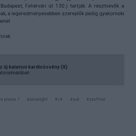
Budapest, Fehérvári út 130.) tartják. A résztvevők a
nak, a legeredményesebben szereplők pedig gyakornoki
inél.
tóak.
 új balatoni kardioösvény (X)
atonalmádiban.
s phone 7
#silverlight
#c#
#suli
#szoftver