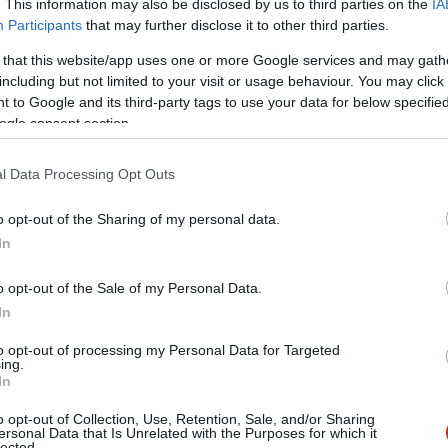
zászólások
. This information may also be disclosed by us to third parties on the
IA
Participants
that may further disclose it to other third parties.
 that this website/app uses one or more Google services and may gath
including but not limited to your visit or usage behaviour. You may click 
t indít a Microsoft
 to Google and its third-party tags to use your data for below specifi
ogle consent section.
l Data Processing Opt Outs
o opt-out of the Sharing of my personal data.
In
nek például a Windows Phone 7 és a
valamint megismerkedhetnek a C#
o opt-out of the Sale of my Personal Data.
In
to opt-out of processing my Personal Data for Targeted
ing.
In
ezik meg a Microsoft NyáriIskola elnevezésű
o opt-out of Collection, Use, Retention, Sale, and/or Sharing
ban összesen 11 kurzus indul, az egyhetes képzések
ersonal Data that Is Unrelated with the Purposes for which it
lected.