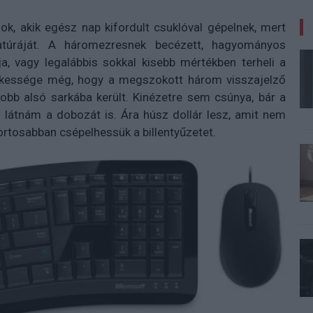
zok, akik egész nap kifordult csuklóval gépelnek, mert
atúráját. A háromezresnek becézett, hagyományos
a, vagy legalábbis sokkal kisebb mértékben terheli a
rdekessége még, hogy a megszokott három visszajelző
obb alsó sarkába került. Kinézetre sem csúnya, bár a
 látnám a dobozát is. Ára húsz dollár lesz, amit nem
rtosabban csépelhessük a billentyűzetet.