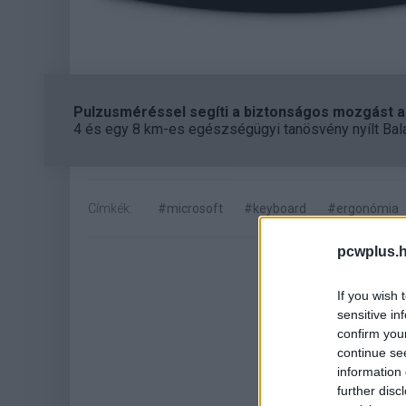
Pulzusméréssel segíti a biztonságos mozgást az
4 és egy 8 km-es egészségügyi tanösvény nyílt Bal
Címkék:
#microsoft
#keyboard
#ergonómia
pcwplus.h
If you wish 
sensitive in
confirm you
continue se
information 
further disc