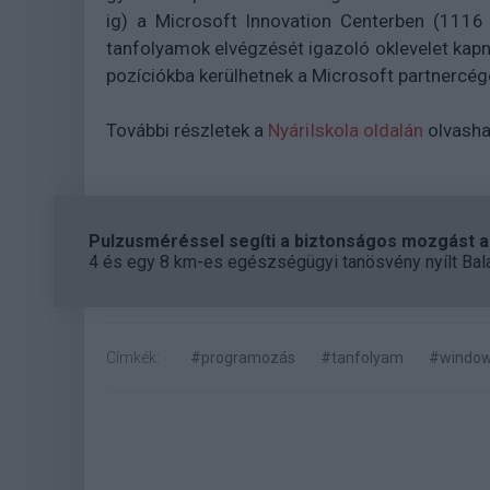
ig) a Microsoft Innovation Centerben (1116 
tanfolyamok elvégzését igazoló oklevelet kap
pozíciókba kerülhetnek a Microsoft partnercége
További részletek a
NyáriIskola oldalán
olvasha
Pulzusméréssel segíti a biztonságos mozgást az
4 és egy 8 km-es egészségügyi tanösvény nyílt Bal
Címkék:
#programozás
#tanfolyam
#window