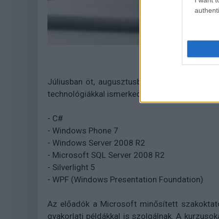
authenti
Júliusban öt, augusztusban pedig hat egyhet
technológiákkal ismerkedhetnek meg:
- C#
- Windows Phone 7
- Windows Server 2008 R2
- Microsoft SQL Server 2008 R2
- Silverlight 5
- WPF (Windows Presentation Foundation)
Az előadók a Microsoft minősített szakoktató
gyakorlati példákkal is szolgálnak. A kurzusok