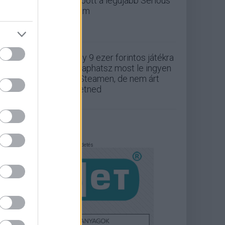
kapott a legújabb Serious
Sam
Egy 9 ezer forintos játékra
csaphatsz most le ingyen
a Steamen, de nem árt
sietned
Hirdetés