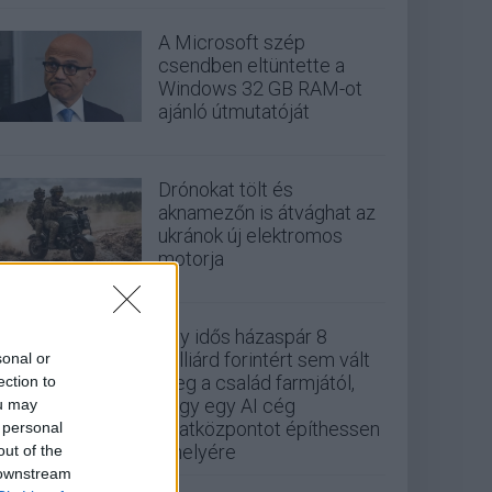
A Microsoft szép
csendben eltüntette a
Windows 32 GB RAM-ot
ajánló útmutatóját
Drónokat tölt és
aknamezőn is átvághat az
ukránok új elektromos
motorja
Egy idős házaspár 8
milliárd forintért sem vált
sonal or
meg a család farmjától,
ection to
hogy egy AI cég
ou may
adatközpontot építhessen
 personal
a helyére
out of the
 downstream