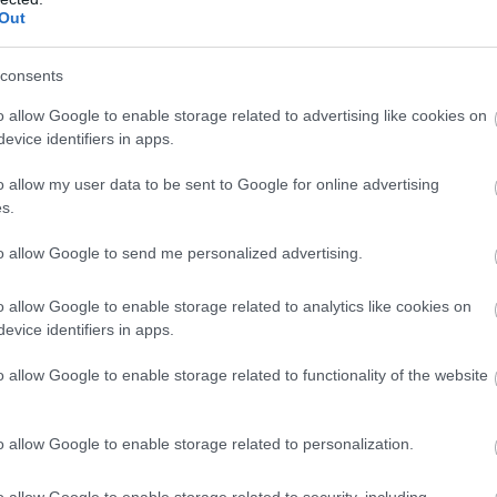
yakorlatorientált tanfolyamokon ismerkedhetnek meg a
Out
usok elvégzése után a legjobban teljesítő diákok
partnercégeinél.
consents
o allow Google to enable storage related to advertising like cookies on
evice identifiers in apps.
o allow my user data to be sent to Google for online advertising
s.
to allow Google to send me personalized advertising.
o allow Google to enable storage related to analytics like cookies on
evice identifiers in apps.
o allow Google to enable storage related to functionality of the website
o allow Google to enable storage related to personalization.
o allow Google to enable storage related to security, including