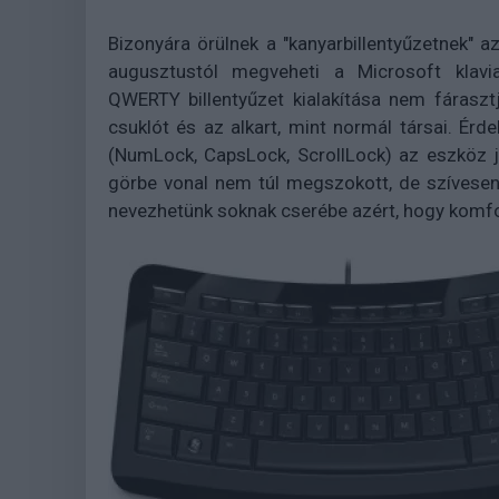
Bizonyára örülnek a "kanyarbillentyűzetnek" a
augusztustól megveheti a Microsoft klavi
QWERTY billentyűzet kialakítása nem fárasztj
csuklót és az alkart, mint normál társai. É
(NumLock, CapsLock, ScrollLock) az eszköz j
görbe vonal nem túl megszokott, de szívesen
nevezhetünk soknak cserébe azért, hogy komfo