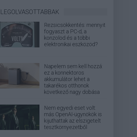
LEGOLVASOTTABBAK
Rezsicsökkentés: mennyit
fogyaszt a PC-d, a
konzolod és a többi
elektronikai eszközöd?
Napelem sem kell hozzá:
ez a konnektoros
akkumulátor lehet a
takarékos otthonok
következő nagy dobása
Nem egyedi eset volt:
más OpenAI-ügynökök is
kijuthattak az elszigetelt
tesztkörnyezetből