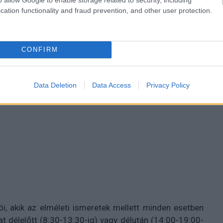
cation functionality and fraud prevention, and other user protection.
CONFIRM
es tanfolyam indul, melyeken a hallgatók a következő
Data Deletion
Data Access
Privacy Policy
i, akik az elméleti ismeretek mellett minden esetben
at délelőtt (8:30-13:30-ig) vagy délután (14:00-19:00-