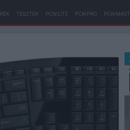
ÍREK
TESZTEK
PCW.LITE
PCW.PRO
PCW.MAST