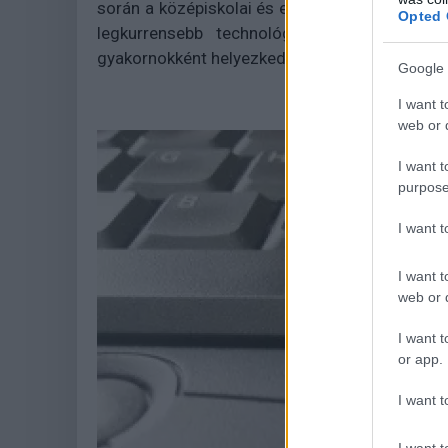
során a középiskolai és egyetemi hallgatók g
Opted 
legkurrensebb technológiákkal. Egyes kurz
gyakornokként helyezkedhetnek el a Microsoft 
Google 
I want t
web or d
I want t
purpose
I want 
I want t
web or d
I want t
or app.
I want t
I want t