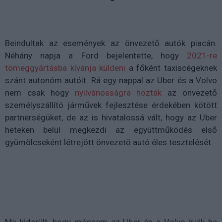
Beindultak az események az önvezető autók piacán.
Néhány napja a Ford bejelentette, hogy
2021-re
tömeggyártásba kívánja küldeni
a főként taxiscégeknek
szánt autonóm autóit. Rá egy nappal az Uber és a Volvo
nem csak hogy
nyilvánosságra hozták
az önvezető
személyszállító járművek fejlesztése érdekében kötött
partnerségüket, de az is hivatalossá vált, hogy az Uber
heteken belül megkezdi az együttműködés első
gyümölcseként létrejött önvezető autó éles tesztelését.
Ma kiderült, hogy mégsem az Uber és a Volvo írják be