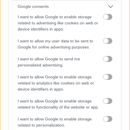
Balatonalmádiban.
Google consents
I want to allow Google to enable storage
related to advertising like cookies on web or
device identifiers in apps.
Címkék:
#sapphire
#trixx
#radeon
#tuning
#oc
I want to allow my user data to be sent to
#overclock
#videokártya
#grafikus kártya
Google for online advertising purposes.
I want to allow Google to send me
personalized advertising.
I want to allow Google to enable storage
Verhetetlen ajánlat a Xiaomi
related to analytics like cookies on web or
device identifiers in apps.
Redmi Note 4
I want to allow Google to enable storage
related to functionality of the website or app.
Kedvencekhez
I want to allow Google to enable storage
Wiezner István
|
2016 augusztus 25. 19:30
related to personalization.