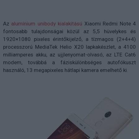
Az
alumínium unibody kialakítású
Xiaomi Redmi Note 4
fontosabb tulajdonságai közül az 5,5 hüvelykes és
1920×1080 pixeles érintőkijelző, a tízmagos (2+4+4)
processzorú MediaTek Helio X20 lapkakészlet, a 4100
milliamperes akku, az ujjlenyomat-olvasó, az LTE Cat6
modem, továbbá a fáziskülönbséges autofókuszt
használó, 13 megapixeles hátlapi kamera emelhető ki.