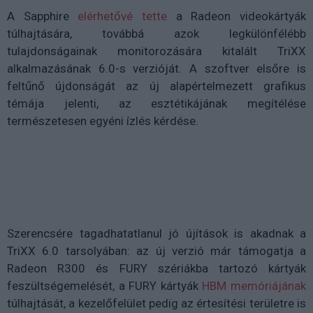
A Sapphire
elérhetővé tette
a Radeon videokártyák
túlhajtására, továbbá azok legkülönfélébb
tulajdonságainak monitorozására kitalált TriXX
alkalmazásának 6.0-s verzióját. A szoftver elsőre is
feltűnő újdonságát az új alapértelmezett grafikus
témája jelenti, az esztétikájának megítélése
természetesen egyéni ízlés kérdése.
Szerencsére tagadhatatlanul jó újítások is akadnak a
TriXX 6.0 tarsolyában: az új verzió már támogatja a
Radeon R300 és FURY szériákba tartozó kártyák
feszültségemelését, a FURY kártyák
HBM memóriájának
túlhajtását, a kezelőfelület pedig az értesítési területre is