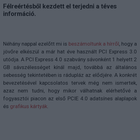
Félreértésből kezdett el terjedni a téves
információ.
Néhány nappal ezelőtt mi is
beszámoltunk a hírről
, hogy a
jövőre elkészül a már hat éve használt PCI Express 3.0
utódja. A PCI Express 4.0 szabvány sávonként 1 helyett 2
GB sávszélességet kínál majd, továbbá az általános
sebesség tekintetében is rádupláz az elődjére. A konkrét
bevezetésével kapcsolatos tervek még nem ismertek,
azaz nem tudni, hogy mikor válhatnak elérhetővé a
fogyasztói piacon az első PCIE 4.0 adatsínes alaplapok
és
grafikus kártyák
.