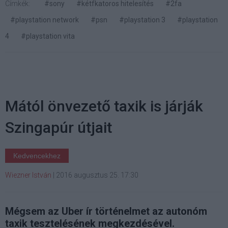
Címkék:
#sony
#kétfkatoros hitelesítés
#2fa
#playstation network
#psn
#playstation 3
#playstation
4
#playstation vita
Mától önvezető taxik is járják
Szingapúr útjait
Kedvencekhez
Wiezner István
|
2016 augusztus 25. 17:30
Mégsem az Uber ír történelmet az autonóm
taxik tesztelésének megkezdésével.