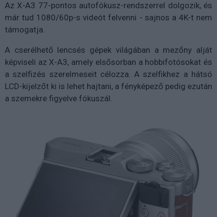
Az X-A3 77-pontos autofókusz-rendszerrel dolgozik, és
már tud 1080/60p-s videót felvenni - sajnos a 4K-t nem
támogatja.
A cserélhető lencsés gépek világában a mezőny alját
képviseli az X-A3, amely elsősorban a hobbifotósokat és
a szelfizés szerelmeseit célozza. A szelfikhez a hátsó
LCD-kijelzőt ki is lehet hajtani, a fényképező pedig ezután
a szemekre figyelve fókuszál.