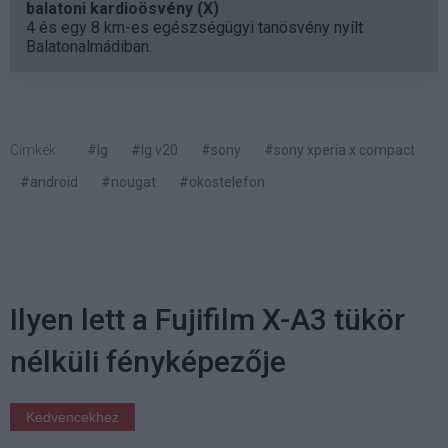
balatoni kardioösvény (X)
4 és egy 8 km-es egészségügyi tanösvény nyílt
Balatonalmádiban.
Címkék:
#lg
#lg v20
#sony
#sony xperia x compact
#android
#nougat
#okostelefon
Ilyen lett a Fujifilm X-A3 tükör
nélküli fényképezője
Kedvencekhez