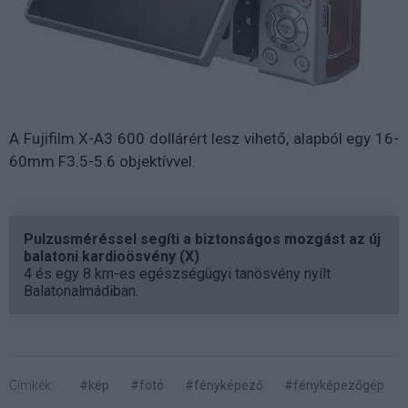
A Fujifilm X-A3 600 dollárért lesz vihető, alapból egy 16-
60mm F3.5-5.6 objektívvel.
Pulzusméréssel segíti a biztonságos mozgást az új
balatoni kardioösvény (X)
4 és egy 8 km-es egészségügyi tanösvény nyílt
Balatonalmádiban.
Címkék:
#kép
#fotó
#fényképező
#fényképezőgép