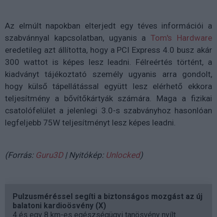
Az elmúlt napokban elterjedt egy téves információi a
szabvánnyal kapcsolatban, ugyanis a
Tom's Hardware
eredetileg azt állította, hogy a PCI Express 4.0 busz akár
300 wattot is képes lesz leadni. Félreértés történt, a
kiadványt tájékoztató személy ugyanis arra gondolt,
hogy külső tápellátással együtt lesz elérhető ekkora
teljesítmény a bővítőkártyák számára. Maga a fizikai
csatolófelület a jelenlegi 3.0-s szabványhoz hasonlóan
legfeljebb 75W teljesítményt lesz képes leadni.
(Forrás:
Guru3D
| Nyitókép:
Unlocked
)
Pulzusméréssel segíti a biztonságos mozgást az új
balatoni kardioösvény (X)
4 és egy 8 km-es egészségügyi tanösvény nyílt