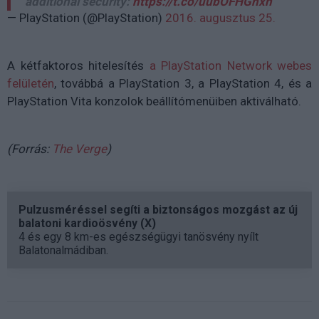
additional security:
https://t.co/uubOFHGnxn
— PlayStation (@PlayStation)
2016. augusztus 25.
A kétfaktoros hitelesítés
a PlayStation Network webes
felületén
, továbbá a PlayStation 3, a PlayStation 4, és a
PlayStation Vita konzolok beállítómenüiben aktiválható.
(Forrás:
The Verge
)
Pulzusméréssel segíti a biztonságos mozgást az új
balatoni kardioösvény (X)
4 és egy 8 km-es egészségügyi tanösvény nyílt
Balatonalmádiban.