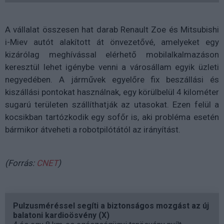
A vállalat összesen hat darab Renault Zoe és Mitsubishi
i-Miev autót alakított át önvezetővé, amelyeket egy
kizárólag meghívással elérhető mobilalkalmazáson
keresztül lehet igénybe venni a városállam egyik üzleti
negyedében. A járművek egyelőre fix beszállási és
kiszállási pontokat használnak, egy körülbelül 4 kilométer
sugarú területen szállíthatják az utasokat. Ezen felül a
kocsikban tartózkodik egy sofőr is, aki probléma esetén
bármikor átveheti a robotpilótától az irányítást.
(Forrás:
CNET
)
Pulzusméréssel segíti a biztonságos mozgást az új
balatoni kardioösvény (X)