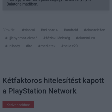
Balatonalmádiban.
Címkék:
#xiaomi
#mi note 4
#android
#okostelefon
#ujjlenyomat-olvasó
#fáziskülönbség
#alumínium
#unibody
#lte
#mediatek
#helio x20
Kétfaktoros hitelesítést kapott
a PlayStation Network
Kedvencekhez