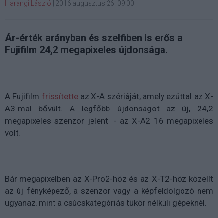
Harangi László
|
2016 augusztus 26. 09:00
Ár-érték arányban és szelfiben is erős a
Fujifilm 24,2 megapixeles újdonsága.
A Fujifilm
frissítette
az X-A szériáját, amely ezúttal az X-
A3-mal bővült. A legfőbb újdonságot az új, 24,2
megapixeles szenzor jelenti - az X-A2 16 megapixeles
volt.
Bár megapixelben az X-Pro2-höz és az X-T2-höz közelít
az új fényképező, a szenzor vagy a képfeldolgozó nem
ugyanaz, mint a csúcskategóriás tükör nélküli gépeknél.