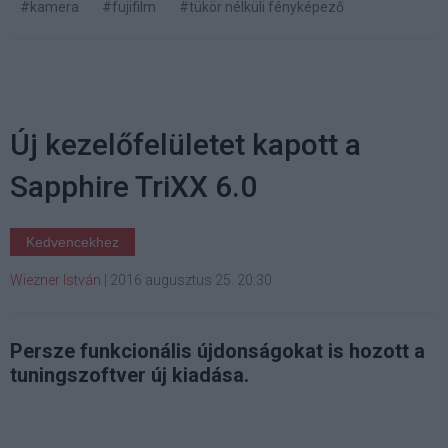
#kamera
#fujifilm
#tükör nélküli fényképező
Új kezelőfelületet kapott a
Sapphire TriXX 6.0
Kedvencekhez
Wiezner István
|
2016 augusztus 25. 20:30
Persze funkcionális újdonságokat is hozott a
tuningszoftver új kiadása.