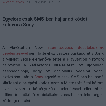
Wiezner István
|
2016 augusztus 25. 18:30
Egyelőre csak SMS-ben hajlandó kódot
küldeni a Sony.
A PlayStation Now
számítógépes debütálásának
bejelentésével
nem lőtte el az összes puskaporát a Sony,
a vállalat végre elérhetővé tette a PlayStation Network
hálózaton a kétfaktoros hitelesítést. Az újdonság
szépséghibája, hogy az opcionális védelmi vonal
aktiválása után a
Sony
egyelőre csak SMS-ben hajlandó
kiküldeni a belépési kódot, azaz a Microsoft által három
éve bevezetett kéttényezős hitelesítéssel ellentétben
offline is működő mobilalkalmazással nem lehetséges
kódot generálni.