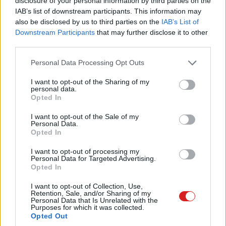
disclosure of your personal information by third parties on the
IAB’s list of downstream participants. This information may
also be disclosed by us to third parties on the
IAB’s List of
Downstream Participants
that may further disclose it to other
A megfelelő
Sapphire
márkájú videokártyákkal
third parties.
rendelkezők további extrákat is igénybe vehetnek: a Nitro
Please note that this website/app uses one or more Google
Glow menüben testre szabható a Nitro+ RX termékek
Personal Data Processing Opt Outs
services and may gather and store information including but
beépített LED-es világítása, továbbá a Fan Check
not limited to your visit or usage behaviour. You may click to
I want to opt-out of the Sharing of my
funkcióval nem csak hogy ellenőriztethető a
personal data.
grant or deny consent to Google and its third-party tags to
Opted In
hűtőventilátorok állapota, de hiba esetén rögtön a
use your data for below specified purposes in below Google
programon keresztül fel lehet venni a kapcsolatot az
consent section.
I want to opt-out of the Sale of my
Personal Data.
ügyfélszolgálattal a cserealkatrészek igénylése céljából.
Opted In
I want to opt-out of processing my
Personal Data for Targeted Advertising.
(Forrás:
Tom's Hardware
,
Sapphire
)
Opted In
I want to opt-out of Collection, Use,
Retention, Sale, and/or Sharing of my
Personal Data that Is Unrelated with the
Pulzusméréssel segíti a biztonságos mozgást az új
Purposes for which it was collected.
balatoni kardioösvény (X)
Opted Out
4 és egy 8 km-es egészségügyi tanösvény nyílt