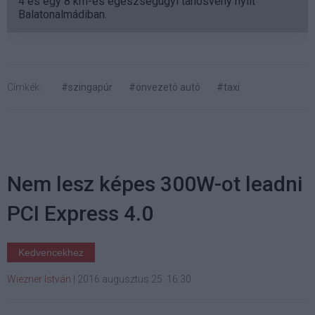
4 és egy 8 km-es egészségügyi tanösvény nyílt
Balatonalmádiban.
Címkék:
#szingapúr
#önvezetó autó
#taxi
Nem lesz képes 300W-ot leadni
PCI Express 4.0
Kedvencekhez
Wiezner István
|
2016 augusztus 25. 16:30