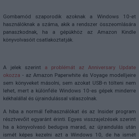
Gombamód szaporodik azoknak a Windows 10-et
használóknak a száma, akik a rendszer összeomlására
panaszkodnak, ha a gépükhöz az Amazon Kindle
könyvolvasóit csatlakoztatják.
A jelek szerint
a problémát az Anniversary Update
okozza
- az Amazon Paperwhite és Voyage modelljeire
sem könyveket másolni, sem azokat USB-n tölteni nem
lehet, mert a különféle Windows 10-es gépek minderre
kékhalállal és újraindulással válaszolnak.
A hiba a normál felhasználókat és az Insider program
résztvevőit egyaránt érinti. Egyes visszajelzések szerint
ha a könyvolvasó bedugva marad, az újraindulás után
ismét képes kezelni azt a Windows 10, de ha ismét