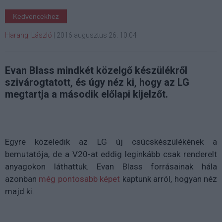
Kedvencekhez
Harangi László
|
2016 augusztus 26. 10:04
Evan Blass mindkét közelgő készülékről
szivárogtatott, és úgy néz ki, hogy az LG
megtartja a második előlapi kijelzőt.
Egyre közeledik az LG új csúcskészülékének a
bemutatója, de a V20-at eddig leginkább csak renderelt
anyagokon láthattuk. Evan Blass forrásainak hála
azonban
még pontosabb képet
kaptunk arról, hogyan néz
majd ki.