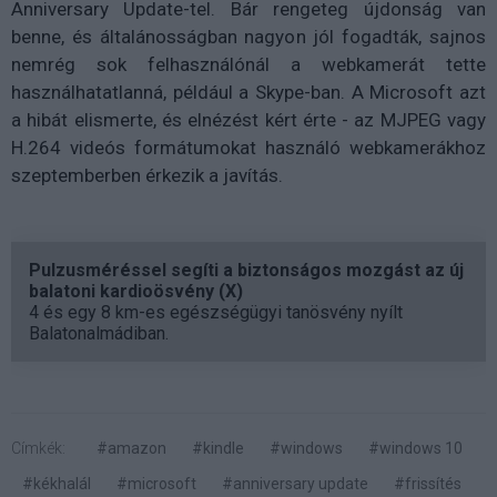
Anniversary Update-tel. Bár rengeteg újdonság van
benne, és általánosságban nagyon jól fogadták, sajnos
nemrég sok felhasználónál a webkamerát tette
használhatatlanná, például a Skype-ban. A Microsoft azt
a hibát elismerte, és elnézést kért érte - az MJPEG vagy
H.264 videós formátumokat használó webkamerákhoz
szeptemberben érkezik a javítás.
Pulzusméréssel segíti a biztonságos mozgást az új
balatoni kardioösvény (X)
4 és egy 8 km-es egészségügyi tanösvény nyílt
Balatonalmádiban.
Címkék:
#amazon
#kindle
#windows
#windows 10
#kékhalál
#microsoft
#anniversary update
#frissítés