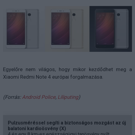
Egyelőre nem világos, hogy mikor kezdődhet meg a
Xiaomi Redmi Note 4 európai forgalmazása.
(Forrás:
Android Police
,
Liliputing
)
Pulzusméréssel segíti a biztonságos mozgást az új
balatoni kardioösvény (X)
4 és egy 8 km-es egészségügyi tanösvény nyílt