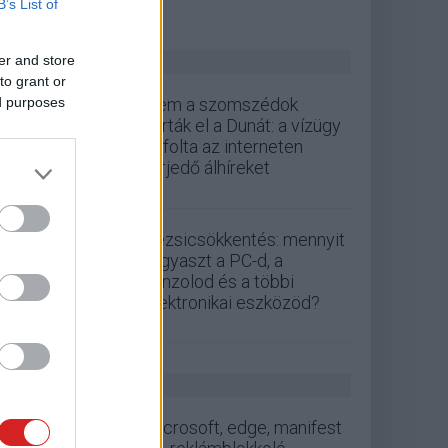
B’s List of
ZÖLD PÁLYA
er and store
to grant or
ed purposes
Nem a szomszédok
zárták el a Dunát: a vízügy
cáfolta az interneten
terjedő álhíreket
Rezsicsökkentés: mennyit
fogyaszt a PC-d, a
konzolod és a többi
elektronikai eszközöd?
GS HÍREK
microsoft, edge, manifest