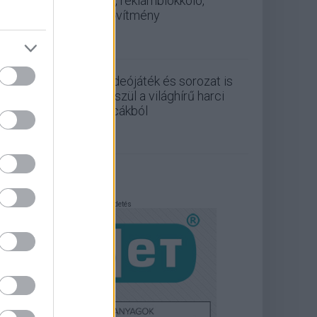
v3, reklámblokkoló,
bővítmény
Videójáték és sorozat is
készül a világhírű harci
cicákból
Hirdetés