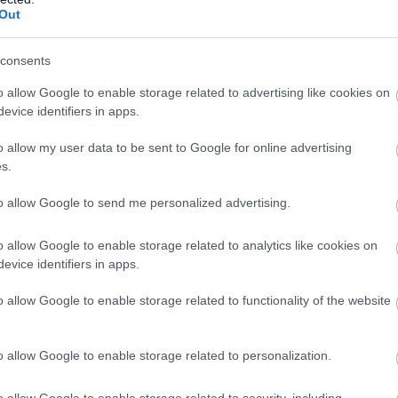
Out
ay
#dvd
#drm
#másolásvédelem
#szoftver
consents
o allow Google to enable storage related to advertising like cookies on
evice identifiers in apps.
Tetszik
o allow my user data to be sent to Google for online advertising
s.
to allow Google to send me personalized advertising.
zászólások
o allow Google to enable storage related to analytics like cookies on
evice identifiers in apps.
z „Asus” szó?
o allow Google to enable storage related to functionality of the website
o allow Google to enable storage related to personalization.
o allow Google to enable storage related to security, including