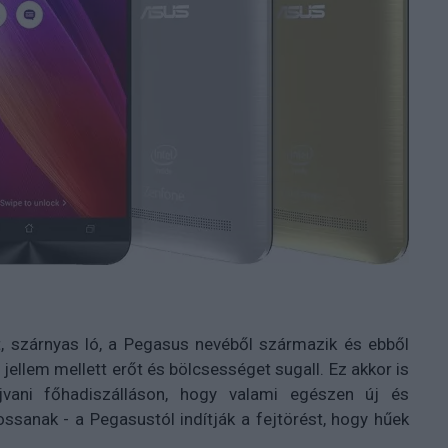
, szárnyas ló, a Pegasus nevéből származik és ebből
jellem mellett erőt és bölcsességet sugall. Ez akkor is
jvani főhadiszálláson, hogy valami egészen új és
ossanak - a Pegasustól indítják a fejtörést, hogy hűek