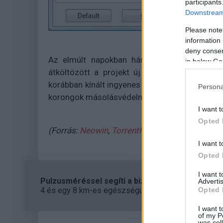
participants
Downstream 
Please note
information 
deny consent
Az elmúlt napokban három dolog történt a 
in below Go
átköltözött a projekt új domainje alá, szin
korábban kínált ingyenes és fizetős alkalmazás
Persona
korongok másolásvédelmét képes "kezelésbe v
I want t
Opted 
(Forrás:
Neowin
,
TorrentFreak
,
RedFox Forums
I want t
Opted 
I want 
Pulzusméréssel segíti a biztonságos mozgást az
Advertis
Opted 
4 és egy 8 km-es egészségügyi tanösvény nyílt Bal
I want t
of my P
was col