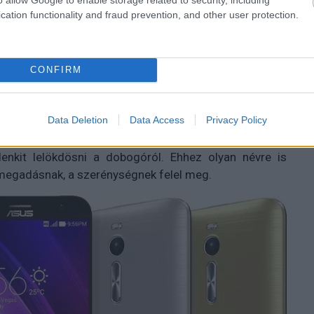
cation functionality and fraud prevention, and other user protection.
ználót találni, aki ne használna valamilyen
keletkezését alig ismeri valaki.
CONFIRM
Data Deletion
Data Access
Privacy Policy
unk a PC-s világban, de azóta a cég alaposan kinőtte
eket gyárt szerényen a háttérbe húzódva, hanem az
denkit lelökdösni a dobogóról. Ehhez olyan névre is
 megadásnak, a szerénységnek felel meg.