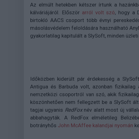
Az elmúlt hetekben kétszer írtunk a hazán
kálváriájáról. Először
arról volt szó
, hogy a 
birtokló AACS csoport több évnyi pereskedé
másolásvédelem feloldására használható AnyD
gyakorlatilag kapitulált a SlySoft, minden üzle
Időközben kiderült pár érdekesség a SlySof
Antigua és Barbuda volt, azonban fizikailag
nemzetközi csoportról van szó, akik fizikail
köszönhetően nem fellegzett be a SlySoft álta
tagjai ugyanis
RedFox
név alatt most új vállala
abbahagyták. A RedFox elméletileg Belizéb
botrányhős
John McAffee kalandjai nyomán
ke