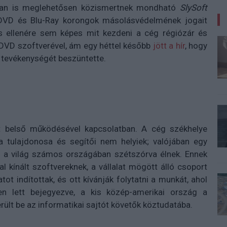
kban is meglehetősen közismertnek mondható
SlySoft
DVD és Blu-Ray korongok másolásvédelmének jogait
s ellenére sem képes mit kezdeni a cég régiózár és
VD szoftverével, ám egy héttel később
jött a hír
, hogy
ti tevékenységét beszüntette.
t belső működésével kapcsolatban. A cég székhelye
 a tulajdonosa és segítői nem helyiek; valójában egy
ag a világ számos országában szétszórva élnek. Ennek
l kínált szoftvereknek, a vállalat mögött álló csoport
tot indítottak, és ott kívánják folytatni a munkát, ahol
en lett bejegyezve, a kis közép-amerikai ország a
rült be az informatikai sajtót követők köztudatába.