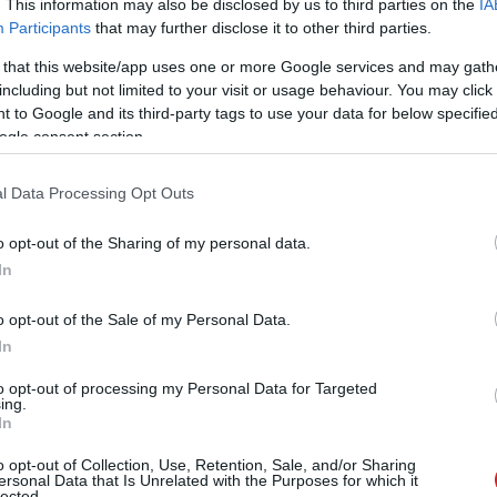
. This information may also be disclosed by us to third parties on the
IA
Participants
that may further disclose it to other third parties.
 that this website/app uses one or more Google services and may gath
including but not limited to your visit or usage behaviour. You may click 
 to Google and its third-party tags to use your data for below specifi
RedFox háza táján: a SlySoft felhasználói fóruma
ogle consent section.
tén erről a webcímről letölthetővé vált a cég összes
a, továbbá az AnyDVD frissített verziója újabb Blu-Ray
l Data Processing Opt Outs
enni".
o opt-out of the Sharing of my personal data.
In
| Nyitókép:
Sean MacEntee
)
o opt-out of the Sale of my Personal Data.
In
to opt-out of processing my Personal Data for Targeted
 új balatoni kardioösvény (X)
ing.
In
atonalmádiban.
o opt-out of Collection, Use, Retention, Sale, and/or Sharing
ersonal Data that Is Unrelated with the Purposes for which it
lected.