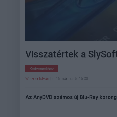
Visszatértek a SlySof
Kedvencekhez
Wiezner István
|
2016 március 5. 15:30
Az AnyDVD számos új Blu-Ray korong 