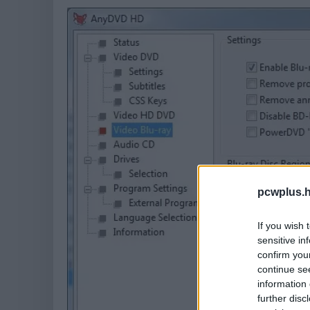
pcwplus.h
If you wish 
sensitive in
confirm you
continue se
information 
further disc