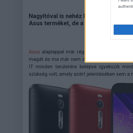
authenti
Nagyítóval is nehéz lenne olyan felhas
Asus terméket, de a szó jelentését és 
Asus
alaplappal már réges-régen találkozhatt
magát és ma már nem csupán PC-s komponens
IT minden területére belépve igyekszik min
szükség volt, amely azért jelentésében sem a