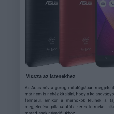
Vissza az Istenekhez
Az Asus név a görög mitológiában megjelent
már nem is nehéz kitalálni, hogy a kalandvágyó 
felmerül, amikor a mérnökök leülnek a ta
megjelenése pillanatától sikeres terméket alk
maradjanak névadójukhoz.