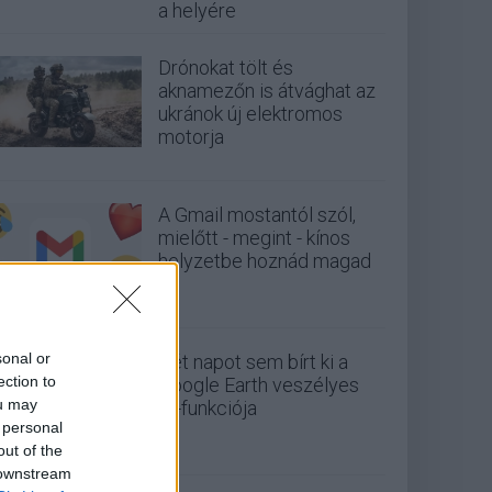
a helyére
Drónokat tölt és
aknamezőn is átvághat az
ukránok új elektromos
motorja
A Gmail mostantól szól,
mielőtt - megint - kínos
helyzetbe hoznád magad
sonal or
Két napot sem bírt ki a
ection to
Google Earth veszélyes
ou may
AI-funkciója
 personal
out of the
 downstream