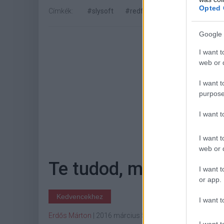
Opted 
Címkék:
#slysoft
#redfox
#anydvd
#blu-r
Google 
I want t
web or d
I want t
purpose
I want 
Hoz
I want t
web or d
Te tudod, mit jelent a
I want t
or app.
Kedvencekhez
I want t
Erdős Márton
|
2016 március 5. 09:45
I want t