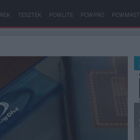
ÍREK
TESZTEK
PCW.LITE
PCW.PRO
PCW.MAST