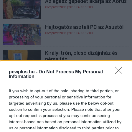
Az egész gépedet akarja az Aorus
Computex 2018
| 2018.06.13 13:00
Hajtogatós asztali PC az Asustól
Computex 2018
| 2018.06.13 12:00
Királyi trón, olcsó dizájnház és
néma táp
Computex 2018
| 2018.06.13 08:30
pcwplus.hu -
Do Not Process My Personal
Information
Vivobook S: itt a színes és fiatalos
középkategória
If you wish to opt-out of the sale, sharing to third parties, or
Computex 2018
| 2018.06.13 08:00
processing of your personal or sensitive information for
targeted advertising by us, please use the below opt-out
section to confirm your selection. Please note that after your
További Computex 2018 hírek
opt-out request is processed you may continue seeing
interest-based ads based on personal information utilized by
us or personal information disclosed to third parties prior to