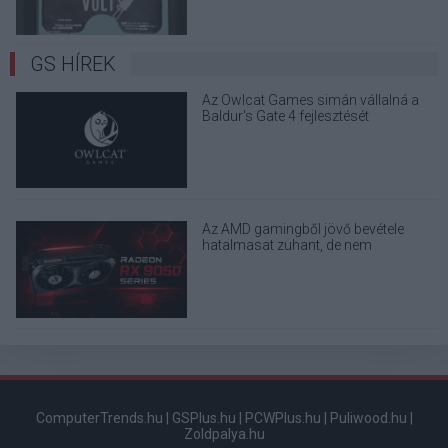
GS HÍREK
Az Owlcat Games simán vállalná a
Baldur's Gate 4 fejlesztését
Az AMD gamingből jövő bevétele
hatalmasat zuhant, de nem
hiányzunk nekik
ComputerTrends.hu
|
GSPlus.hu
|
PCWPlus.hu
|
Puliwood.hu
|
Zoldpalya.hu