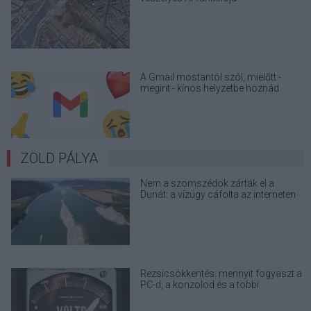
A Gmail mostantól szól, mielőtt -
megint - kínos helyzetbe hoznád
magad
ZÖLD PÁLYA
Nem a szomszédok zárták el a
Dunát: a vízügy cáfolta az interneten
terjedő álhíreket
Rezsicsökkentés: mennyit fogyaszt a
PC-d, a konzolod és a többi
elektronikai eszközöd?