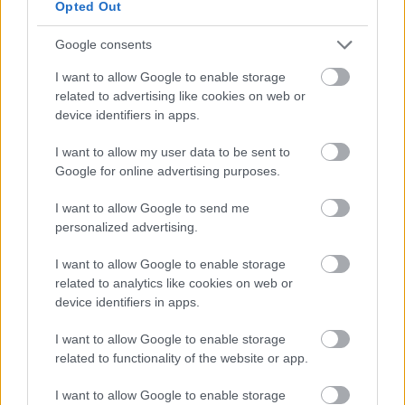
Opted Out
Google consents
I want to allow Google to enable storage
related to advertising like cookies on web or
device identifiers in apps.
KÖVESS FACEBOOKON!
I want to allow my user data to be sent to
Google for online advertising purposes.
I want to allow Google to send me
personalized advertising.
I want to allow Google to enable storage
related to analytics like cookies on web or
LEGOLVASOTTABBAK
device identifiers in apps.
Rezsicsökkentés: mennyit fogyaszt a
I want to allow Google to enable storage
PC-d, a konzolod és a többi
elektronikai eszközöd?
related to functionality of the website or app.
I want to allow Google to enable storage