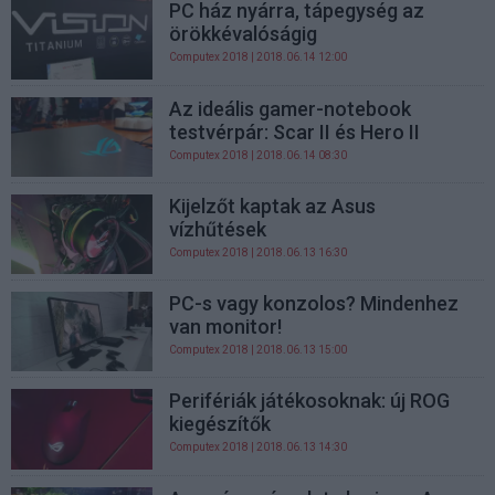
PC ház nyárra, tápegység az
örökkévalóságig
Computex 2018
| 2018.06.14 12:00
Az ideális gamer-notebook
testvérpár: Scar II és Hero II
Computex 2018
| 2018.06.14 08:30
Kijelzőt kaptak az Asus
vízhűtések
Computex 2018
| 2018.06.13 16:30
PC-s vagy konzolos? Mindenhez
van monitor!
Computex 2018
| 2018.06.13 15:00
Perifériák játékosoknak: új ROG
kiegészítők
Computex 2018
| 2018.06.13 14:30