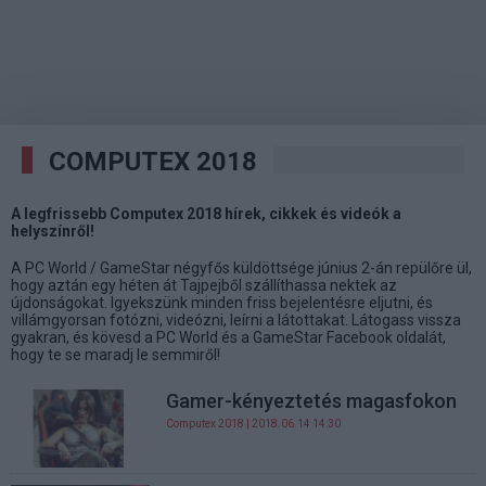
COMPUTEX 2018
A legfrissebb Computex 2018 hírek, cikkek és videók a
helyszínről!
A PC World / GameStar négyfős küldöttsége június 2-án repülőre ül,
hogy aztán egy héten át Tajpejből szállíthassa nektek az
újdonságokat. Igyekszünk minden friss bejelentésre eljutni, és
villámgyorsan fotózni, videózni, leírni a látottakat. Látogass vissza
gyakran, és kövesd a PC World és a GameStar Facebook oldalát,
hogy te se maradj le semmiről!
Gamer-kényeztetés magasfokon
Computex 2018
| 2018.06.14 14:30