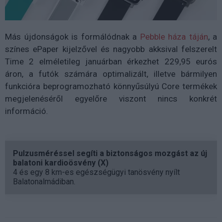
Más újdonságok is formálódnak a
Pebble háza táján
, a
színes ePaper kijelzővel és nagyobb akksival felszerelt
Time 2 elméletileg januárban érkezhet 229,95 eurós
áron, a futók számára optimalizált, illetve bármilyen
funkcióra beprogramozható könnyűsúlyú Core termékek
megjelenéséről egyelőre viszont nincs konkrét
információ.
Pulzusméréssel segíti a biztonságos mozgást az új
balatoni kardioösvény (X)
4 és egy 8 km-es egészségügyi tanösvény nyílt
Balatonalmádiban.