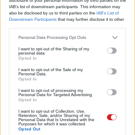
disclosure of your personal information by third parties on the
IAB’s list of downstream participants. This information may
also be disclosed by us to third parties on the
IAB’s List of
Péntek délután a keresőcég bejelentette, hogy Windows,
Downstream Participants
that may further disclose it to other
Linux és Mac OS X rendszereken egyaránt megszűnik az
third parties.
offline alkalmazások támogatása, csak az újabban már
androidos alkalmazásokat is futtató Chrome OS-es
Please note that this website/app uses one or more Google
Personal Data Processing Opt Outs
services and may gather and store information including but
eszközöket
nem érinti a nyugdíjazás. Viszont a Chrome
not limited to your visit or usage behaviour. You may click to
I want to opt-out of the Sharing of my
OS nem rendelkezik a három másik rendszeréhez
personal data.
grant or deny consent to Google and its third-party tags to
Opted In
hasonló méretű felhasználói táborral, így jó kérdés, hogy
use your data for below specified purposes in below Google
a fejlesztők hajlandóak lesznek-e foglalkozni az offline
consent section.
I want to opt-out of the Sale of my
appok elkészítésével.
Personal Data.
Opted In
I want to opt-out of processing my
Personal Data for Targeted Advertising.
Opted In
I want to opt-out of Collection, Use,
Retention, Sale, and/or Sharing of my
Personal Data that Is Unrelated with the
Purposes for which it was collected.
Opted Out