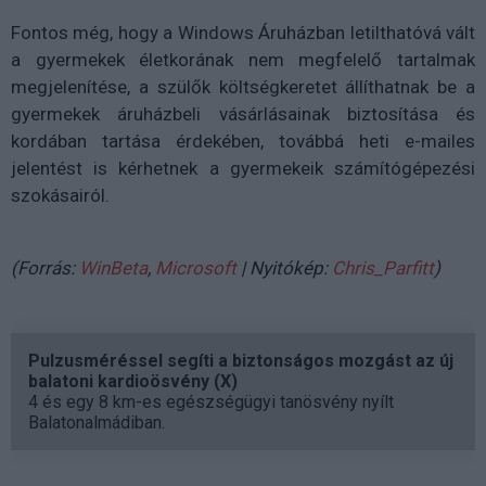
Fontos még, hogy a Windows Áruházban letilthatóvá vált
a gyermekek életkorának nem megfelelő tartalmak
megjelenítése, a szülők költségkeretet állíthatnak be a
gyermekek áruházbeli vásárlásainak biztosítása és
kordában tartása érdekében, továbbá heti e-mailes
jelentést is kérhetnek a gyermekeik számítógépezési
szokásairól.
(Forrás:
WinBeta
,
Microsoft
| Nyitókép:
Chris_Parfitt
)
Pulzusméréssel segíti a biztonságos mozgást az új
balatoni kardioösvény (X)
4 és egy 8 km-es egészségügyi tanösvény nyílt
Balatonalmádiban.