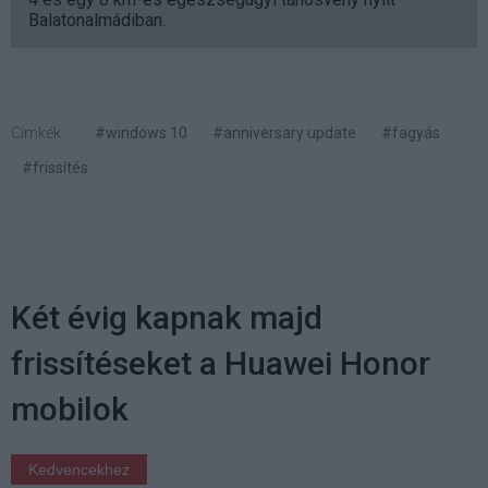
Balatonalmádiban.
Címkék:
#windows 10
#anniversary update
#fagyás
#frissítés
Két évig kapnak majd
frissítéseket a Huawei Honor
mobilok
Kedvencekhez