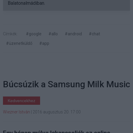
Balatonalmádiban.
Címkék:
#google
#allo
#android
#chat
#üzenetküldő
#app
Búcsúzik a Samsung Milk Music
Kedvencekhez
Wiezner István
|
2016 augusztus 20. 17:00