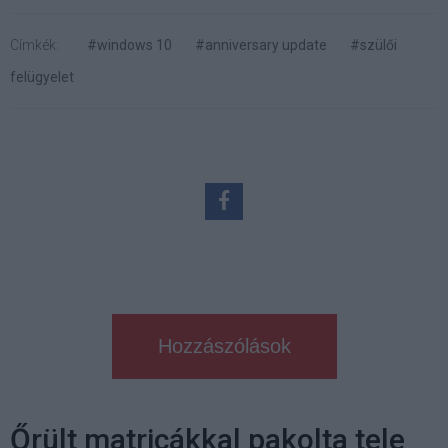
Címkék:
#windows 10
#anniversary update
#szülői
felügyelet
Hozzászólások
Őrült matricákkal pakolta tele