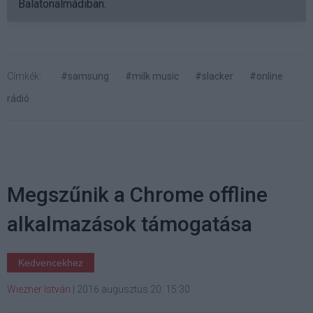
Balatonalmádiban.
Címkék:
#samsung
#milk music
#slacker
#online
rádió
Megszűnik a Chrome offline
alkalmazások támogatása
Kedvencekhez
Wiezner István
|
2016 augusztus 20. 15:30