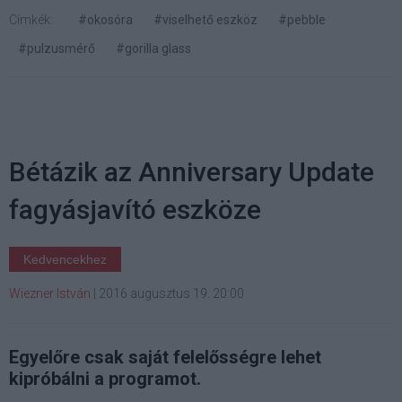
Címkék:
#okosóra
#viselhető eszköz
#pebble
#pulzusmérő
#gorilla glass
Bétázik az Anniversary Update
fagyásjavító eszköze
Kedvencekhez
Wiezner István
|
2016 augusztus 19. 20:00
Egyelőre csak saját felelősségre lehet
kipróbálni a programot.