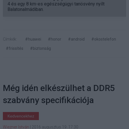
4 és egy 8 km-es egészségügyi tanösvény nyílt
Balatonalmádiban.
Címkék:
#huawei
#honor
#android
#okostelefon
#frissítés
#biztonság
Még idén elkészülhet a DDR5
szabvány specifikációja
Kedvencekhez
Wiezner István
|
2016 augusztus 19. 17:30