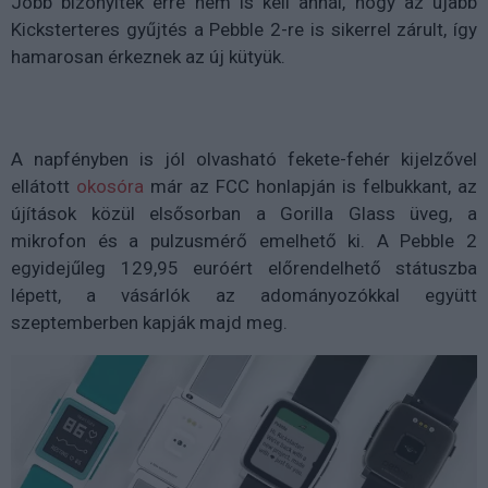
Jobb bizonyíték erre nem is kell annál, hogy az újabb
Kicksterteres gyűjtés a Pebble 2-re is sikerrel zárult, így
hamarosan érkeznek az új kütyük.
A napfényben is jól olvasható fekete-fehér kijelzővel
ellátott
okosóra
már az FCC honlapján is felbukkant, az
újítások közül elsősorban a Gorilla Glass üveg, a
mikrofon és a pulzusmérő emelhető ki. A Pebble 2
egyidejűleg 129,95 euróért előrendelhető státuszba
lépett, a vásárlók az adományozókkal együtt
szeptemberben kapják majd meg.