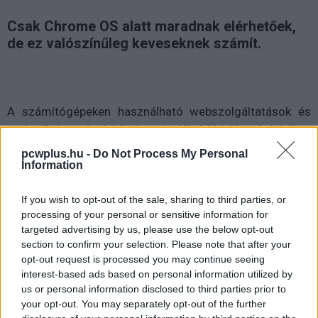
Csak Chrome OS alatt maradnak elérhetőek,
de ez valószínűleg keveseknek számít.
A számítógépeken használható webszolgáltatások és
natív alkalmazások közti szakadék áthidalása érdekében
a Google nagyjából három éve bevezette az offline is
pcwplus.hu -
Do Not Process My Personal
használható
Chrome
alkalmazásokat. Ezek a nevükből
Information
sejthetően internetkapcsolat nélkül is működőképesek,
azonban soha nem lettek népszerűek, jelenleg a
If you wish to opt-out of the sale, sharing to third parties, or
processing of your personal or sensitive information for
böngésző felhasználói bázisának nagyjából 1 százaléka
targeted advertising by us, please use the below opt-out
futtat ilyen appokat.
section to confirm your selection. Please note that after your
opt-out request is processed you may continue seeing
interest-based ads based on personal information utilized by
us or personal information disclosed to third parties prior to
your opt-out. You may separately opt-out of the further