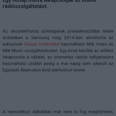
Egy hónap múlva lekapcsolják az online
rádiószolgáltatást.
Az okostelefonos üzletágának jövedelmezőbbé tétele
érdekében a Samsung még 2014-ben elindította az
exkluzívan
Galaxy mobilokkal
használható Milk Video és
Milk Music szolgáltatásokat. Egy évvel később az előbbit
lekapcsolta a vállalat, az internetes rádiók hallgatására
használható utóbbit pedig a mai napig sem sikerült az
Egyesült Államokon kívül elérhetővé tennie.
A nemzetközi debütálás már nem is fog megtörténni,