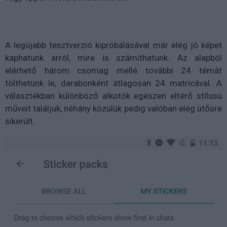
A legújabb tesztverzió kipróbálásával már elég jó képet
kaphatunk arról, mire is számíthatunk. Az alapból
elérhető három csomag mellé további 24 témát
tölthetünk le, darabonként átlagosan 24 matricával. A
választékban különböző alkotók egészen eltérő stílusú
műveit találjuk, néhány közülük pedig valóban elég ütősre
sikerült.