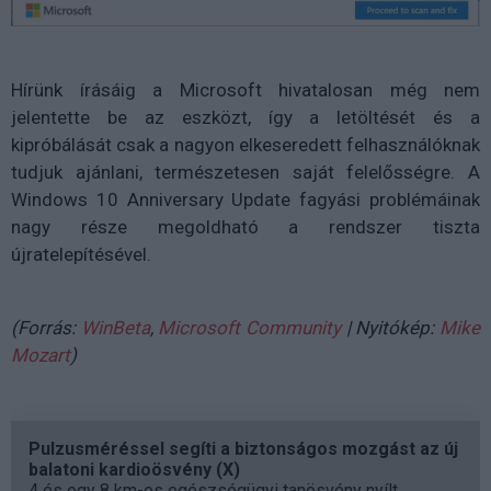
Hírünk írásáig a Microsoft hivatalosan még nem
jelentette be az eszközt, így a letöltését és a
kipróbálását csak a nagyon elkeseredett felhasználóknak
tudjuk ajánlani, természetesen saját felelősségre. A
Windows 10 Anniversary Update fagyási problémáinak
nagy része megoldható a rendszer tiszta
újratelepítésével.
(Forrás:
WinBeta
,
Microsoft Community
| Nyitókép:
Mike
Mozart
)
Pulzusméréssel segíti a biztonságos mozgást az új
balatoni kardioösvény (X)
4 és egy 8 km-es egészségügyi tanösvény nyílt