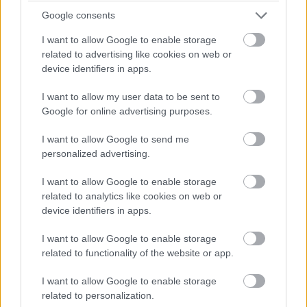
Google consents
I want to allow Google to enable storage
related to advertising like cookies on web or
device identifiers in apps.
I want to allow my user data to be sent to
Google for online advertising purposes.
I want to allow Google to send me
personalized advertising.
A
Chromium blogon
megjelent tájékoztatás szerint
I want to allow Google to enable storage
2016 végétől az újonnan kiadott offline alkalmazások
related to analytics like cookies on web or
device identifiers in apps.
már csak a Chrome OS-t futtatók számára lesznek
elérhetőek a böngésző áruházában, 2017 közepétől
I want to allow Google to enable storage
pedig már a régi alkalmazások sem jelennek majd meg a
related to functionality of the website or app.
Windows / Linux / Mac OS X rendszereket használók
I want to allow Google to enable storage
számára. A végső döfés 2018 elején várható, amikor a
related to personalization.
három említett rendszeren technikailag is megszűnik a