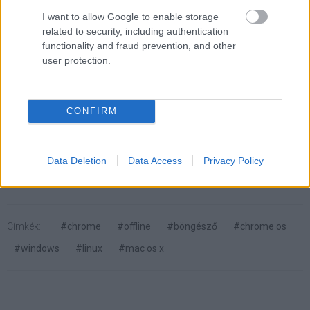
Chrome offline appok futtatásának lehetősége.
I want to allow Google to enable storage
related to security, including authentication
functionality and fraud prevention, and other
(Forrás:
Neowin
)
user protection.
CONFIRM
Pulzusméréssel segíti a biztonságos mozgást az új
balatoni kardioösvény (X)
4 és egy 8 km-es egészségügyi tanösvény nyílt
Balatonalmádiban.
Data Deletion
Data Access
Privacy Policy
Címkék:
#chrome
#offline
#böngésző
#chrome os
#windows
#linux
#mac os x