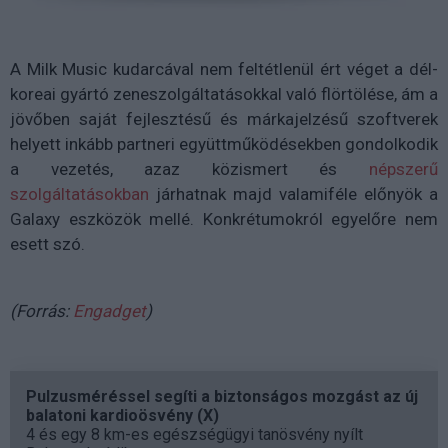
A Milk Music kudarcával nem feltétlenül ért véget a dél-
koreai gyártó zeneszolgáltatásokkal való flörtölése, ám a
jövőben saját fejlesztésű és márkajelzésű szoftverek
helyett inkább partneri együttműködésekben gondolkodik
a vezetés, azaz közismert és
népszerű
szolgáltatásokban
járhatnak majd valamiféle előnyök a
Galaxy eszközök mellé. Konkrétumokról egyelőre nem
esett szó.
(Forrás:
Engadget
)
Pulzusméréssel segíti a biztonságos mozgást az új
balatoni kardioösvény (X)
4 és egy 8 km-es egészségügyi tanösvény nyílt