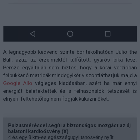
A legnagyobb kedvenc szinte borítékolhatóan Julio the
Bull, azaz az érzelmektől túlfűtött, gyúrós bika lesz.
Persze egyáltalán nem biztos, hogy a korai verzióban
felbukkanó matricák mindegyikét viszontláthatjuk majd a
Google Allo
végleges kiadásában, azért ha már ennyi
energiát belefektettek és a felhasználók tetszését is
elnyeri, feltehetőleg nem fogják kukázni őket.
Pulzusméréssel segíti a biztonságos mozgást az új
balatoni kardioösvény (X)
4 és egy 8 km-es egészségügyi tanösvény nyílt