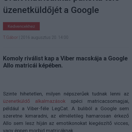
üzenetküldőjét a Google
Kedvencekhez
T.Gábor
|
2016 augusztus 20. 14:00
Komoly riválist kap a Viber macskája a Google
Allo matricái képében.
Szinte hihetetlen, milyen népszerűek tudnak lenni az
üzenetküldő alkalmazások
spéci matricacsomagjai,
például a Viber-féle LegCat. A buliból a Google sem
szeretne kimaradni, az elméletileg hamarosan érkező
Allo sem lesz híján az emotikonokat kiegészítő vicces,
vagy éppen morbid matricáknak.