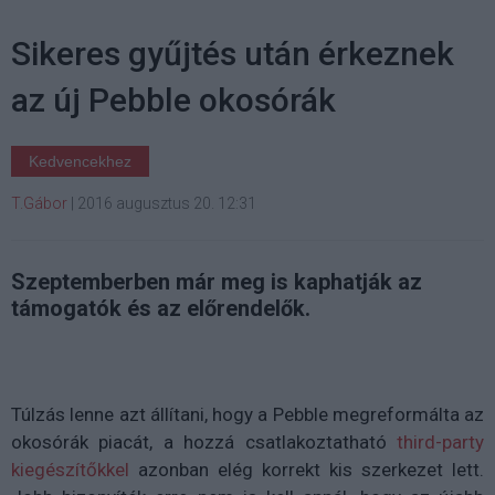
Sikeres gyűjtés után érkeznek
az új Pebble okosórák
Kedvencekhez
T.Gábor
|
2016 augusztus 20. 12:31
Szeptemberben már meg is kaphatják az
támogatók és az előrendelők.
Túlzás lenne azt állítani, hogy a Pebble megreformálta az
okosórák piacát, a hozzá csatlakoztatható
third-party
kiegészítőkkel
azonban elég korrekt kis szerkezet lett.