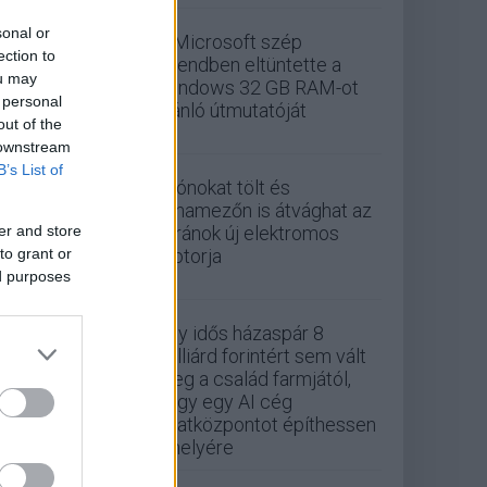
sonal or
A Microsoft szép
ection to
csendben eltüntette a
ou may
Windows 32 GB RAM-ot
 personal
ajánló útmutatóját
out of the
 downstream
B’s List of
Drónokat tölt és
aknamezőn is átvághat az
er and store
ukránok új elektromos
to grant or
motorja
ed purposes
Egy idős házaspár 8
milliárd forintért sem vált
meg a család farmjától,
hogy egy AI cég
adatközpontot építhessen
a helyére