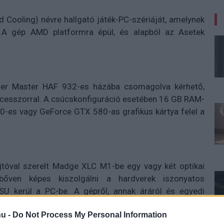
 Cooling) névre hallgató játék-PC-szériáját, amelynek
 A gép AMD platformra épül, és alapból az Asetek
ler Master HAF 932-es házába csomagolva kérhető,
cesszorral. A csúcskonfiguráció esetében 16 GB RAM-
0-es vagy GeForce GTX 580-as grafikus kártya felel a
óval szerelt Madge XLC M1-be egy vagy két optikai
őven képes kiszolgálni a hardverek iszonyatos
SU kerül a PC-be. A gépről, annak áráról és egyedi
ó weboldalán olvashatnak
.
u -
Do Not Process My Personal Information