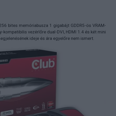
a 256 bites memóriabusza 1 gigabájt GDDR5-ös VRAM-
ty-kompatibilis vezérlőre dual-DVI, HDMI 1.4 és két mini
megjelenésének ideje és ára egyelőre nem ismert.