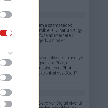
ZÖLD PÁLYA
Nem a szomszédok
zárták el a Dunát: a vízügy
cáfolta az interneten
terjedő álhíreket
Rezsicsökkentés: mennyit
fogyaszt a PC-d, a
konzolod és a többi
elektronikai eszközöd?
GS HÍREK
A Devolver Digital kivonul