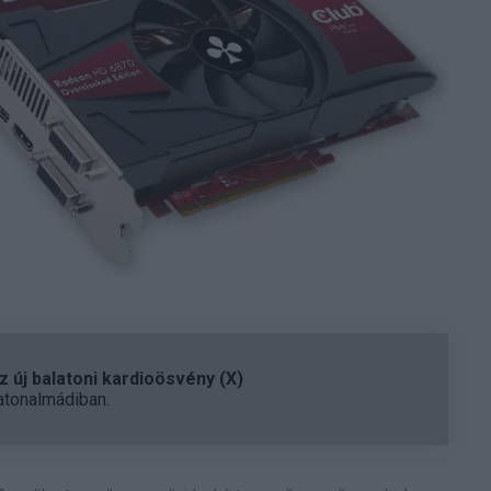
 új balatoni kardioösvény (X)
atonalmádiban.