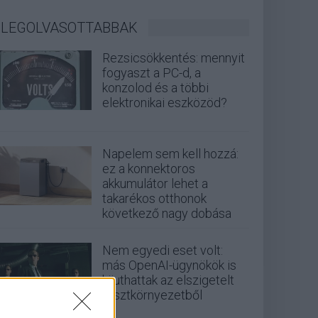
LEGOLVASOTTABBAK
Rezsicsökkentés: mennyit
fogyaszt a PC-d, a
konzolod és a többi
elektronikai eszközöd?
Napelem sem kell hozzá:
ez a konnektoros
akkumulátor lehet a
takarékos otthonok
következő nagy dobása
Nem egyedi eset volt:
más OpenAI-ügynökök is
kijuthattak az elszigetelt
tesztkörnyezetből