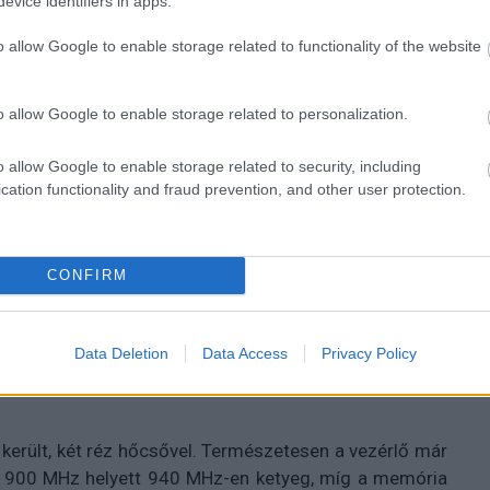
evice identifiers in apps.
 6870 a Club 3D-től
o allow Google to enable storage related to functionality of the website
o allow Google to enable storage related to personalization.
o allow Google to enable storage related to security, including
cation functionality and fraud prevention, and other user protection.
 dual slotos, egyedi hűtő került.
CONFIRM
az időt, hogy bemutassa saját, gyárilag megnövelt
es videokártyáját. Az OC-változatú vezérlőt egészen
Data Deletion
Data Access
Privacy Policy
Edition néven kell majd a boltokban keresnünk.
 került, két réz hőcsővel. Természetesen a vezérlő már
PU 900 MHz helyett 940 MHz-en ketyeg, míg a memória