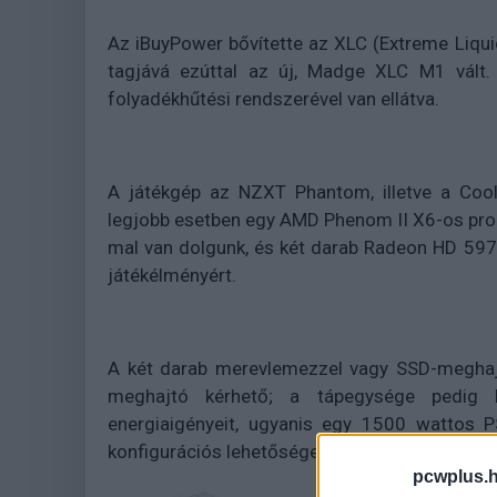
Az iBuyPower bővítette az XLC (Extreme Liquid
tagjává ezúttal az új, Madge XLC M1 vált.
folyadékhűtési rendszerével van ellátva.
A játékgép az NZXT Phantom, illetve a Coo
legjobb esetben egy AMD Phenom II X6-os pro
mal van dolgunk, és két darab Radeon HD 597
játékélményért.
A két darab merevlemezzel vagy SSD-meghajt
meghajtó kérhető; a tápegysége pedig b
energiaigényeit, ugyanis egy 1500 wattos P
konfigurációs lehetőségeiről
bővebben a gyárt
pcwplus.h