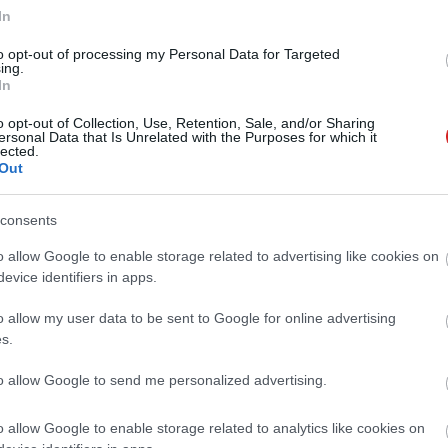
In
 új balatoni kardioösvény (X)
to opt-out of processing my Personal Data for Targeted
atonalmádiban.
ing.
In
o opt-out of Collection, Use, Retention, Sale, and/or Sharing
ersonal Data that Is Unrelated with the Purposes for which it
power
#asetek
#játék-pc
#upcfeed
#hardver
lected.
Out
consents
o allow Google to enable storage related to advertising like cookies on
Tetszik
evice identifiers in apps.
o allow my user data to be sent to Google for online advertising
s.
zászólások
to allow Google to send me personalized advertising.
o allow Google to enable storage related to analytics like cookies on