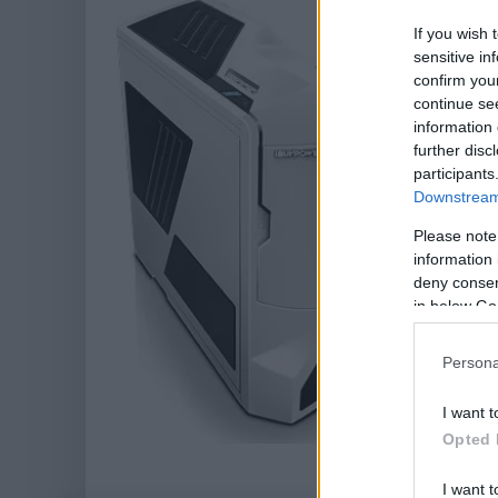
If you wish 
sensitive in
confirm you
continue se
information 
further disc
participants
Downstream 
Please note
information 
deny consent
in below Go
Persona
I want t
Opted 
I want t