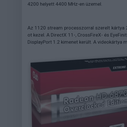
4200 helyett 4400 MHz-en üzemel.
Az 1120 stream processzorral szerelt kárty
ot kezel. A DirectX 11-, CrossFireX- és EyeFini
DisplayPort 1.2 kimenet került. A videokártya 