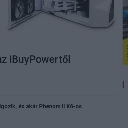
az iBuyPowertől
gozik, és akár Phenom II X6-os