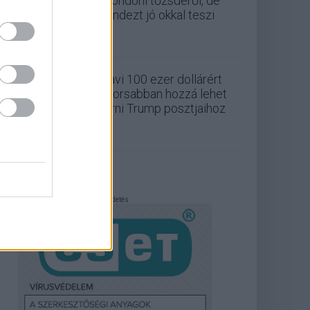
a londoni tőzsdéről, de
mindezt jó okkal teszi
Havi 100 ezer dollárért
gyorsabban hozzá lehet
férni Trump posztjaihoz
Hirdetés