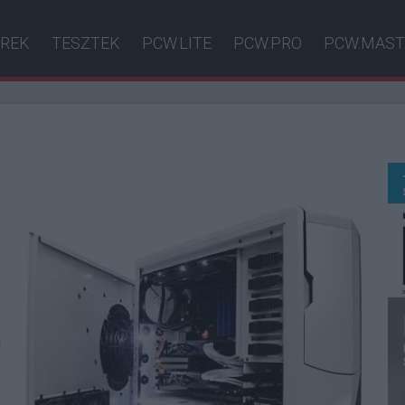
ÍREK
TESZTEK
PCW.LITE
PCW.PRO
PCW.MAST