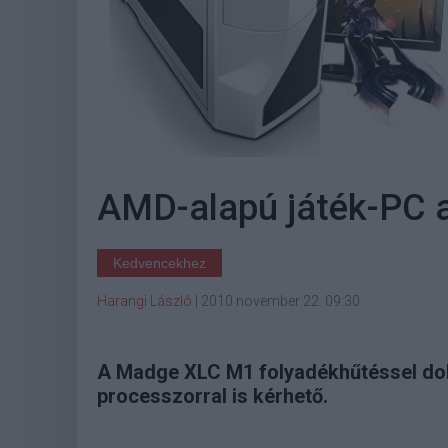
AMD-alapú játék-PC 
Kedvencekhez
Harangi László
|
2010 november 22. 09:30
A Madge XLC M1 folyadékhűtéssel dol
processzorral is kérhető.