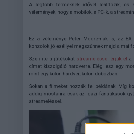
A legtöbb terméknek idővel leáldozik, és 
vélemények, hogy a mobilok, a PC-k, a streami
Ez a véleménye Peter Moore-nak is, az EA 
konzolok jó eséllyel megszűnnek majd a mai f
Szerinte a játékokat
streameléssel érjük el
a 
címet kiszolgáló hardverre. Elég lesz egy mon
mint egy külön hardver, külön dobozban.
Sokan a filmeket hozzák fel példának. Míg ko
addig mostanra csak az igazi fanatikusok gyű
streameléssel.