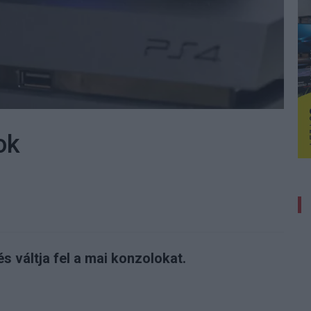
ok
s váltja fel a mai konzolokat.