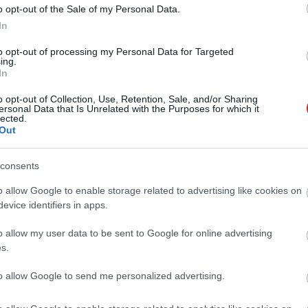
olyan jövőt, amelyben a gamerek csak streamelik a
o opt-out of the Sale of my Personal Data.
 ülnek egy-egy izmos PC előtt.
In
to opt-out of processing my Personal Data for Targeted
ing.
In
 új balatoni kardioösvény (X)
o opt-out of Collection, Use, Retention, Sale, and/or Sharing
atonalmádiban.
ersonal Data that Is Unrelated with the Purposes for which it
lected.
Out
#ps4
#playstation 4
#xbox
#xbox one
#játék
consents
o allow Google to enable storage related to advertising like cookies on
evice identifiers in apps.
o allow my user data to be sent to Google for online advertising
s.
Tetszik
to allow Google to send me personalized advertising.