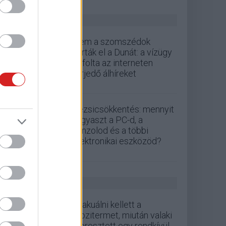
ZÖLD PÁLYA
Nem a szomszédok
zárták el a Dunát: a vízügy
cáfolta az interneten
terjedő álhíreket
Rezsicsökkentés: mennyit
fogyaszt a PC-d, a
konzolod és a többi
elektronikai eszközöd?
GS HÍREK
Evakuálni kellett a
mozitermet, miután valaki
eleresztett egy rendkívül