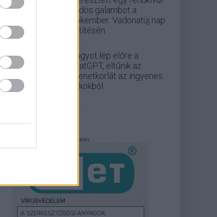
büdös galambot a
Pókember: Vadonatúj nap
vetítésén
Nagyot lép előre a
ChatGPT, eltűnik az
üzenetkorlát az ingyenes
fiókokból
Hirdetés