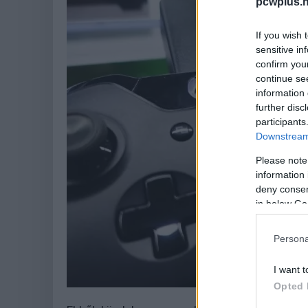
pcwplus.h
If you wish 
sensitive in
confirm you
continue se
information 
further disc
participants
Downstream 
Please note
information 
deny consent
in below Go
Persona
I want t
Opted 