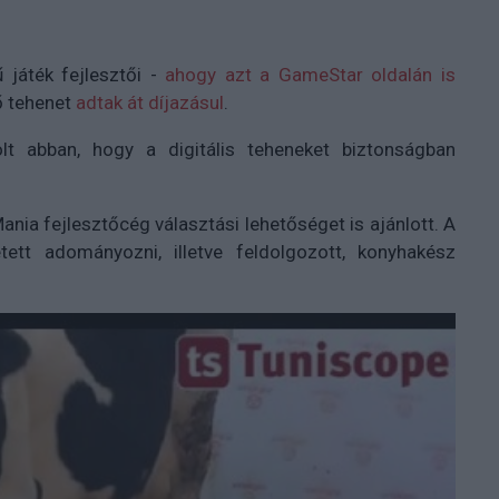
 játék fejlesztői -
ahogy azt a GameStar oldalán is
ő tehenet
adtak át díjazásul
.
t abban, hogy a digitális teheneket biztonságban
Mania fejlesztőcég választási lehetőséget is ajánlott. A
etett adományozni, illetve feldolgozott, konyhakész