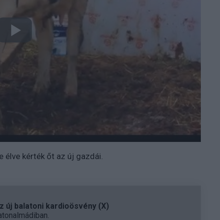
élve kérték őt az új gazdái.
 új balatoni kardioösvény (X)
atonalmádiban.