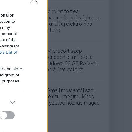
Drónokat tölt és
sonal or
aknamezőn is átvághat az
ection to
ukránok új elektromos
ou may
motorja
 personal
out of the
 downstream
A Microsoft szép
B’s List of
csendben eltüntette a
Windows 32 GB RAM-ot
er and store
ajánló útmutatóját
to grant or
ed purposes
A Gmail mostantól szól,
mielőtt - megint - kínos
helyzetbe hoznád magad