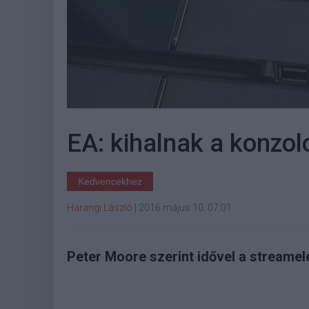
EA: kihalnak a konzol
Kedvencekhez
Harangi László
|
2016 május 10. 07:01
Peter Moore szerint idővel a streamelé