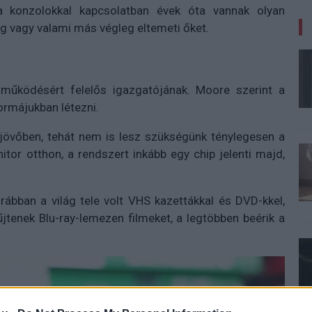
a konzolokkal kapcsolatban évek óta vannak olyan
ng vagy valami más végleg eltemeti őket.
működésért felelős igazgatójának. Moore szerint a
ormájukban létezni.
jövőben, tehát nem is lesz szükségünk ténylegesen a
itor otthon, a rendszert inkább egy chip jelenti majd,
rábban a világ tele volt VHS kazettákkal és DVD-kkel,
jtenek Blu-ray-lemezen filmeket, a legtöbben beérik a