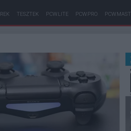
ÍREK
TESZTEK
PCW.LITE
PCW.PRO
PCW.MAST