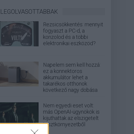
LEGOLVASOTTABBAK
Rezsicsökkentés: mennyit
fogyaszt a PC-d, a
konzolod és a többi
elektronikai eszközöd?
Napelem sem kell hozzá:
ez a konnektoros
akkumulátor lehet a
takarékos otthonok
következő nagy dobása
Nem egyedi eset volt:
más OpenAI-ügynökök is
kijuthattak az elszigetelt
tesztkörnyezetből