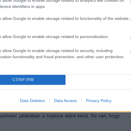
o allow Google to enable storage related to analytics like cookies on
evice identifiers in apps.
zászólások
o allow Google to enable storage related to functionality of the website
gjobb játékosnak
o allow Google to enable storage related to personalization.
o allow Google to enable storage related to security, including
cation functionality and fraud prevention, and other user protection.
CONFIRM
nel díjazta a remek teljesítményt.
Data Deletion
Data Access
Privacy Policy
 kedvenc játékában a toplista élére kerül. De van, hogy