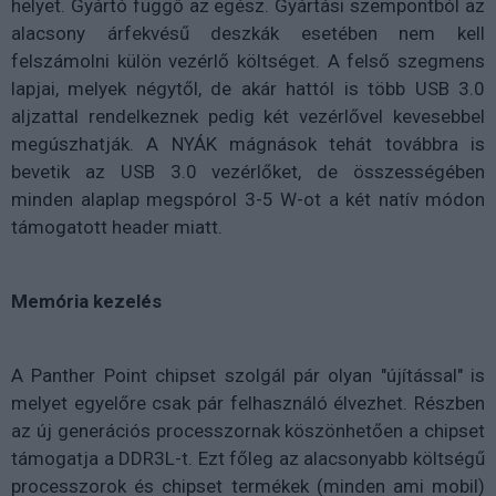
helyet. Gyártó függő az egész. Gyártási szempontból az
alacsony árfekvésű deszkák esetében nem kell
felszámolni külön vezérlő költséget. A felső szegmens
lapjai, melyek négytől, de akár hattól is több USB 3.0
aljzattal rendelkeznek pedig két vezérlővel kevesebbel
megúszhatják. A NYÁK mágnások tehát továbbra is
bevetik az USB 3.0 vezérlőket, de összességében
minden alaplap megspórol 3-5 W-ot a két natív módon
támogatott header miatt.
Memória kezelés
A Panther Point chipset szolgál pár olyan "újítással" is
melyet egyelőre csak pár felhasználó élvezhet. Részben
az új generációs processzornak köszönhetően a chipset
támogatja a DDR3L-t. Ezt főleg az alacsonyabb költségű
processzorok és chipset termékek (minden ami mobil)