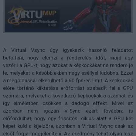
A Virtual Vsync úgy igyekszik hasonló feladatot
betölteni, hogy elemzi a renderelési időt, majd úgy
vezérli a GPU-t, hogy azokat a képkockákat ne renderelje
le, melyeket a későbbiekben nagy eséllyel kidobna. Ezzel
a megoldással elkerülhető a 60 fps-es limit. A képkockák
előre történő kiiktatása erőforrást szabadít fel a GPU
számára, melyeket a következő képkockákra szánhat és
így elméletben csökken a dadogó effekt. Mivel ez
azonban nem igazán V-Sync ezért továbbra is
előfordulhat, hogy egy frissítési ciklus alatt a GPU két
képet küld a kijelzőre, azonban a Virtual Vsync csak az
elsőt fogja megjeleníteni. Az eredmény tehát olyan lesz