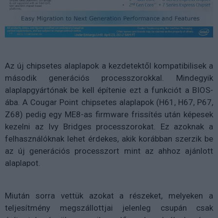
Az új chipsetes alaplapok a kezdetektől kompatibilisek a
második generációs processzorokkal. Mindegyik
alaplapgyártónak be kell építenie ezt a funkciót a BIOS-
ába. A Cougar Point chipsetes alaplapok (H61, H67, P67,
Z68) pedig egy ME8-as firmware frissítés után képesek
kezelni az Ivy Bridges processzorokat. Ez azoknak a
felhasználóknak lehet érdekes, akik korábban szerzik be
az új generációs processzort mint az ahhoz ajánlott
alaplapot.
Miután sorra vettük azokat a részeket, melyeken a
teljesítmény megszállottjai jelenleg csupán csak