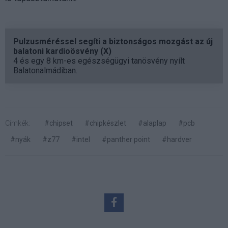
Pulzusméréssel segíti a biztonságos mozgást az új
balatoni kardioösvény (X)
4 és egy 8 km-es egészségügyi tanösvény nyílt
Balatonalmádiban.
Címkék:
#chipset
#chipkészlet
#alaplap
#pcb
#nyák
#z77
#intel
#panther point
#hardver