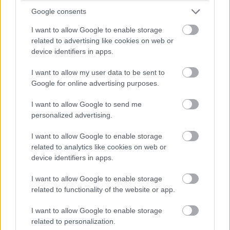
legfontosabb az az, hogy jó pár wattal alatta van a Sandy
Google consents
Bridge 2500, 2600, 2700-as modelljeinek is. Ennek
következtében valamelyest a Panther Point termékek
I want to allow Google to enable storage
energiafogyasztása is változik.
related to advertising like cookies on web or
device identifiers in apps.
I want to allow my user data to be sent to
A kisebb TDP miatt az alaplapgyártóknak kevesebbet kell
Google for online advertising purposes.
költenie az energiaszállítás megoldására. Egyre nagyobb
a valószínűsége, hogy a 24 fázisú tápegységek napjai
I want to allow Google to send me
megvannak számlálva és kevesebb fázis is elegendő
personalized advertising.
lesz. Egyre kevesebb alaplap igényli a dupla 8-tűs 12V
I want to allow Google to enable storage
konnektort és ha nem a felső szegmensben
related to analytics like cookies on web or
bogarászunk, akkor a deszkák legtöbbjének egy 4-tűs
device identifiers in apps.
12V konnektor is bőségesen megfelel a működéshez.
Persze a tuningosoknak továbbra is kell majd az
I want to allow Google to enable storage
related to functionality of the website or app.
erőforrás, de az átlagfelhasználóknak, akik a gyári
beállításokon vajmi keveset változtatnak, azoknak jó hír a
I want to allow Google to enable storage
kisebb fogyasztás. Azért ne felejtsük el, hogy a Z77-es
related to personalization.
alaplapok kevésbé robosztus energiaellátása egy Sandy