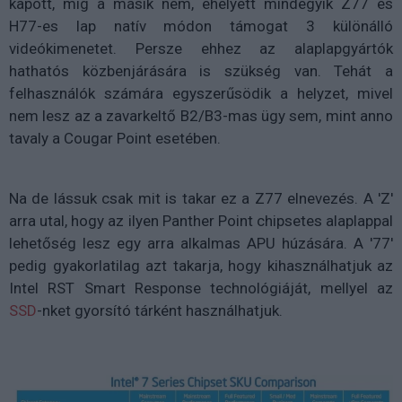
kapott, míg a másik nem, ehelyett mindegyik Z77 és
H77-es lap natív módon támogat 3 különálló
videókimenetet. Persze ehhez az alaplapgyártók
hathatós közbenjárására is szükség van. Tehát a
felhasználók számára egyszerűsödik a helyzet, mivel
nem lesz az a zavarkeltő B2/B3-mas ügy sem, mint anno
tavaly a Cougar Point esetében.
Na de lássuk csak mit is takar ez a Z77 elnevezés. A 'Z'
arra utal, hogy az ilyen Panther Point chipsetes alaplappal
lehetőség lesz egy arra alkalmas APU húzására. A '77'
pedig gyakorlatilag azt takarja, hogy kihasználhatjuk az
Intel RST Smart Response technológiáját, mellyel az
SSD
-nket gyorsító tárként használhatjuk.