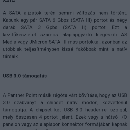
SATA
A SATA aljzatok terén semmi változás nem történt.
Kapunk egy pár SATA 6 Gbps (SATA III) portot és négy
darab SATA 3 Gpbs (SATA II) portot. Ezt a
kezdőkészletet számos alaplapgyártó kiegészíti AS
Media vagy JMicron SATA III-mas portokkal, azonban az
utóbbiak teljesítményben kissé fakóbbak mint a natív
társaik.
USB 3.0 támogatás
A Panther Point másik régóta várt bővítése, hogy az USB
3.0 szabványt a chipset natív módon, közvetlenül
támogatja. A chipset két USB 3.0 header-rel szolgál,
mely összesen 4 portot jelent. Ezek vagy a hátsó I/O
panelon vagy az alaplapon konnektor formájában kapnak