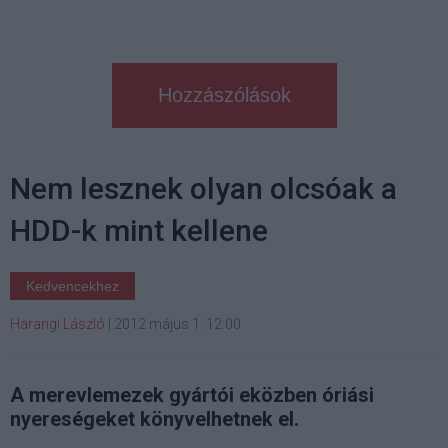
Hozzászólások
Nem lesznek olyan olcsóak a
HDD-k mint kellene
Kedvencekhez
Harangi László
|
2012 május 1. 12:00
A merevlemezek gyártói eközben óriási
nyereségeket könyvelhetnek el.