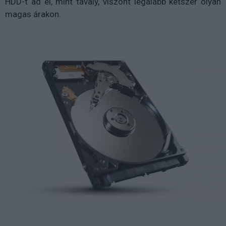
HDD-t ad el, mint tavaly, viszont legalább kétszer olyan
magas árakon.