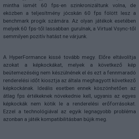
mintha ismét 60 fps-en szinkronizáltunk volna, de
eközben a teljesítmény jócskán 60 fps fölött lesz a
benchmark progik számára. Az olyan játékok esetében
melyek 60 fps-től lassabban gurulnak, a Virtual Vsync-től
semmilyen pozitív hatást ne várjunk.
A HyperFormance kissé tovább megy. Előre eltávolítja
azokat a képkockákat, melyek a következő kép
beütemezéséig nem készülnének el és ezt a fennmaradó
renderelési időt kiosztja az általa meghagyott következő
képkockának. Ideális esetben ennek köszönhetően az
átlag fps értékeknek növekednie kell, ugyanis az egyes
képkockák nem kötik le a renderelési erőforrásokat.
Ezzel a technológiával az egyik legnagyobb probléma
azonban a játék kompatibilitásban bújik meg.