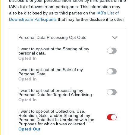
Nem változott viszont a kétcsatornás memória
disclosure of your personal information by third parties on the
IAB’s list of downstream participants. This information may
alrendszer. Mivel az Ivy Bridge csak egy Tick lépés volt
also be disclosed by us to third parties on the
IAB’s List of
az Intel menetrendjében egy vagy két Tock fázisra
Downstream Participants
that may further disclose it to other
várnunk kell még, hogy az alrendszer véglegesen
third parties.
többcsatornásra váltson. Az X58 háromcsatornás
Please note that this website/app uses one or more Google
Personal Data Processing Opt Outs
memóriájának 6 slotja kissé ormótlanul mutatott az
services and may gather and store information including but
alaplapokon, de a Sandy Bridge-E négycsatornás
not limited to your visit or usage behaviour. You may click to
I want to opt-out of the Sharing of my
rendszerét átvehette volna az új platform, hogy
personal data.
grant or deny consent to Google and its third-party tags to
Opted In
megnövelje a memória sávszélességét.
use your data for below specified purposes in below Google
consent section.
I want to opt-out of the Sale of my
Personal Data.
Opted In
Fogyasztás és energia átvitel
I want to opt-out of processing my
Personal Data for Targeted Advertising.
Opted In
Jó pár hónappal a hivatalos bejelentés előtt is tudni
I want to opt-out of Collection, Use,
lehetett, hogy az új generációs processzorok felső
Retention, Sale, and/or Sharing of my
Personal Data that Is Unrelated with the
szegmensének TDP-je 77 W. Ez közel 50 W-tal kevesebb,
Purposes for which it was collected.
mint a Sandy Bridge Extreme modellek TDP-je, de a
Opted Out