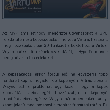
Az MVP amellett,hogy megőrizte ugyanazokat a GPU
feladatütemező képességeket, melyet a Virtu is használt,
még hozzápakolt pár 3D funkciót a koktélhoz: a Virtual
Vsync csökkenti a képek szakadását, a HyperFormance
pedig növeli a fps értékeket.
A képszakadás akkor fordul elő, ha egyszerre több
renderelt kép is megjelenik a képernyőn. A tradicionális
V-sync ezt a problémát úgy kezeli, hogy a képek
kibocsátási sebességét hozzászabja a képernyő
frissítési sebességéhez. Vagyis másodpercenként annyi
képet jelenít meg, amennyi a monitor frissítési rátája. Ez