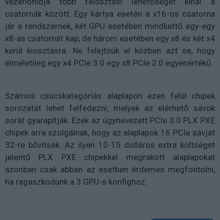
vezérlőhídja több felosztási lehetőséget kínál a
csatornák között. Egy kártya esetén a x16-os csatorna
jár a rendszernek, két GPU esetében mindkettő egy-egy
x8-as csatornát kap, de három esetében egy x8 és két x4
kerül kiosztásra. Ne felejtsük el közben azt se, hogy
elméletileg egy x4 PCIe 3.0 egy x8 PCIe 2.0 egyenértékű.
Számos csúcskategóriás alaplapon ezen felül chipek
sorozatát lehet felfedezni, melyek az elérhető sávok
sorát gyarapítják. Ezek az úgynevezett PCIe 3.0 PLX PXE
chipek arra szolgálnak, hogy az alaplapok 16 PCIe sávját
32-re bővítsék. Az ilyen 10-15 dolláros extra költséget
jelentő PLX PXE chipekkel megrakott alaplapokat
azonban csak abban az esetben érdemes megfontolni,
ha ragaszkodunk a 3 GPU-s konfighoz.