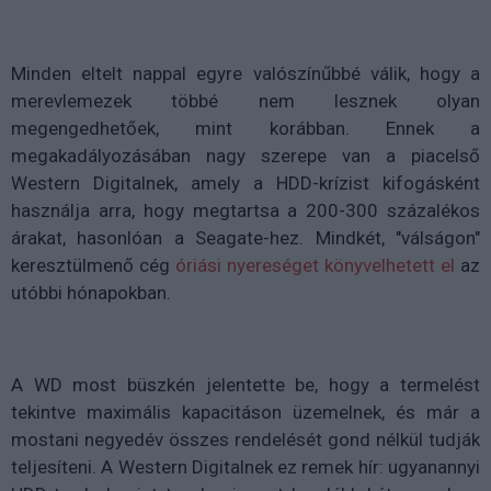
Minden eltelt nappal egyre valószínűbbé válik, hogy a
merevlemezek többé nem lesznek olyan
megengedhetőek, mint korábban. Ennek a
megakadályozásában nagy szerepe van a piacelső
Western Digitalnek, amely a HDD-krízist kifogásként
használja arra, hogy megtartsa a 200-300 százalékos
árakat, hasonlóan a Seagate-hez. Mindkét, "válságon"
keresztülmenő cég
óriási nyereséget könyvelhetett el
az
utóbbi hónapokban.
A WD most büszkén jelentette be, hogy a termelést
tekintve maximális kapacitáson üzemelnek, és már a
mostani negyedév összes rendelését gond nélkül tudják
teljesíteni. A Western Digitalnek ez remek hír: ugyanannyi