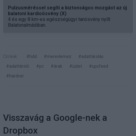
Pulzusméréssel segíti a biztonságos mozgást az új
balatoni kardioösvény (X)
4 és egy 8 km-es egészségügyi tanösvény nyílt
Balatonalmádiban.
Címkék:
#hdd
#merevlemez
#adattárolás
#adattároló
#pc
#árak
#üzlet
#upcfeed
#hardver
Visszavág a Google-nek a
Dropbox