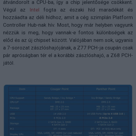
átvándorolt a CPU-ba, így a chip jelentősége csökkent.
Végül az
Intel
fogta az északi híd maradékát és
hozzáadta az déli hídhoz, amit a cég szimplán Platform
Controller Hub-nak hív. Most, hogy már helyben vagyunk
nézzük is meg, hogy vannak-e fontos különbségek az
előd és az új chipset között. Valójában nem sok, ugyanis
a 7-sorozat zászlóshajójának, a Z77 PCH-ja csupán csak
pár apróságban tér el a korábbi zászlóshajó, a Z68 PCH-
jától.