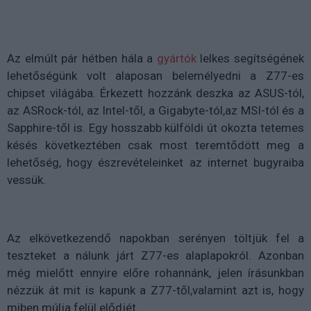
Az elmúlt pár hétben hála a
gyártók
lelkes segítségének
lehetőségünk volt alaposan belemélyedni a Z77-es
chipset világába. Érkezett hozzánk deszka az ASUS-tól,
az ASRock-tól, az Intel-től, a Gigabyte-tól,az MSI-tól és a
Sapphire-től is. Egy hosszabb külföldi út okozta tetemes
késés következtében csak most teremtődött meg a
lehetőség, hogy észrevételeinket az internet bugyraiba
vessük.
Az elkövetkezendő napokban serényen töltjük fel a
teszteket a nálunk járt Z77-es alaplapokról. Azonban
még mielőtt ennyire előre rohannánk, jelen írásunkban
nézzük át mit is kapunk a Z77-től,valamint azt is, hogy
miben múlja felül elődjét.