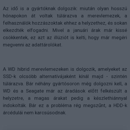
Az idő is a gyártóknak dolgozik: miután olyan hosszú
hónapokon át voltak túlárazva a merevlemezek, a
felhasználók hozzászoktak ehhez a helyzethez, és sokan
elkezdték elfogadni. Mivel a januári árak már kissé
csökkentek, ez azt az illúziót is kelti, hogy már megéri
megvenni az adattárolókat.
A WD hibrid merevlemezeken is dolgozik, amelyeket az
SSD-k olcsóbb alternatívájaként kínál majd - szintén
túlárazva. Bár néhány gyártósoron még dolgozni kell, a
WD és a Seagate már az áradások előtt felkészült a
helyzetre, a magas árakat pedig a készlethiánnyal
indokolták. Bár ez a probléma rég megszűnt, a HDD-k
árcédulái nem karcsúsodnak.