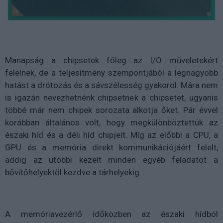
Manapság a chipsetek főleg az I/O műveletekért
felelnek, de a teljesítmény szempontjából a legnagyobb
hatást a drótozás és a sávszélesség gyakorol. Mára nem
is igazán nevezhetnénk chipsetnek a chipsetet, ugyanis
többé már nem chipek sorozata alkotja őket. Pár évvel
korábban általános volt, hogy megkülönböztettük az
északi híd és a déli híd chipjeit. Míg az előbbi a CPU, a
GPU és a memória direkt kommunikációjáért felelt,
addig az utóbbi kezelt minden egyéb feladatot a
bővítőhelyektől kezdve a tárhelyekig.
A memóriavezérlő időközben az északi hídból