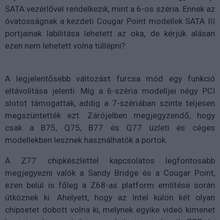
SATA vezérlővel rendelkezik, mint a 6-os széria. Ennek az
óvatosságnak a kezdeti Cougar Point modellek SATA III
portjainak labilitása lehetett az oka, de kérjük alásan
ezen nem lehetett volna túllépni?
A legjelentősebb változást furcsa mód egy funkció
eltávolítása jelenti. Míg a 6-széria modelljei négy PCI
slotot támogattak, addig a 7-szériában szinte teljesen
megszüntették ezt. Zárójelben megjegyzendő, hogy
csak a B75, Q75, B77 és Q77 üzleti és céges
modellekben lesznek használhatók a portok.
A Z77 chipkészlettel kapcsolatos legfontosabb
megjegyezni valók a Sandy Bridge és a Cougar Point,
ezen belül is főleg a Z68-as platform említése során
ütköznek ki. Ahelyett, hogy az Intel külön két olyan
chipsetet dobott volna ki, melynek egyike videó kimenet