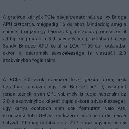
A grafikus kártyák PCIe sávjait/csatornáit az Ivy Bridge
APU biztosítja, mégpedig 16 darabot. Mindaddig amíg a
chipset trónján egy harmadik generációs processzor ül
addig megmarad a 3.0 sávszélesség, azonban ha egy
Sandy Bridges APU kerül a LGA 1155-ös foglalatba,
akkor a csatornák sávszélessége is visszaáll 2.0
szabványban foglaltakra.
A PCIe 3.0 azok számára lesz igazán öröm, akik
betudnak szerezni egy Ivy Bridges APU-t, valamint
rendelkeznek olyan GPU-val, mely ki tudja használni az
2.0-s szabványhoz képest dupla akkora sávszélességet.
Egy kártya esetében nem sok felmutatni való van,
azonban a több GPU-s rendszerek esetében már más a
helyzet. Itt megmutatkozik a Z77 ereje, ugyanis ennek