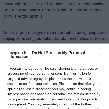
hasznosíthatják, de előfordulhat, hogy a későbbiekben
utat tör magának a Panther Point mainstream vagy a
HTPC-s verziójában is.
Az erős gépre vágyók szempontjából az új chipsetes
alaplapok azért jobb választások, mert felkészültek az
erősebb memóriák meghajtására. Az új APU-val
kombinálva a rendszer könnyű szerrel kezeli a DDR3-
pcwplus.hu -
Do Not Process My Personal
2800 memóriát is. A memória osztó hasonlóan működik
Information
mint a Sandy Bridge-E esetében a Gear Ratios, de most
If you wish to opt-out of the sale, sharing to third parties, or
már a felhasználók nagyobb osztókkal is játszhatnak.
processing of your personal or sensitive information for
Ennek leginkább az új generációs processzor integrált
targeted advertising by us, please use the below opt-out
grafikusvezérlője örvendhet, mivel a jobb
section to confirm your selection. Please note that after your
memóriamoduloknak köszönhetően nagyobb
opt-out request is processed you may continue seeing
sávszélességgel rendelkezhet.
interest-based ads based on personal information utilized by
us or personal information disclosed to third parties prior to
your opt-out. You may separately opt-out of the further