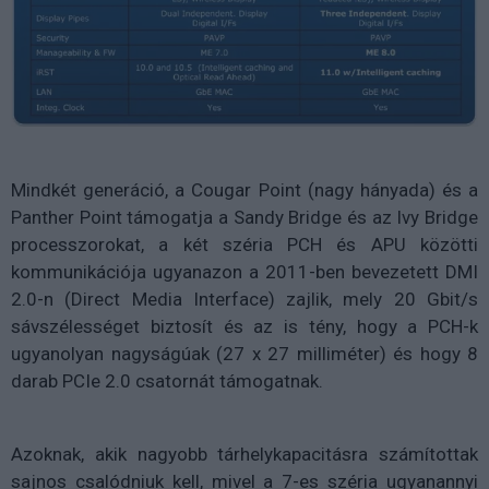
Mindkét generáció, a Cougar Point (nagy hányada) és a
Panther Point támogatja a Sandy Bridge és az Ivy Bridge
processzorokat, a két széria PCH és APU közötti
kommunikációja ugyanazon a 2011-ben bevezetett DMI
2.0-n (Direct Media Interface) zajlik, mely 20 Gbit/s
sávszélességet biztosít és az is tény, hogy a PCH-k
ugyanolyan nagyságúak (27 x 27 milliméter) és hogy 8
darab PCIe 2.0 csatornát támogatnak.
Azoknak, akik nagyobb tárhelykapacitásra számítottak
sajnos csalódniuk kell, mivel a 7-es széria ugyanannyi