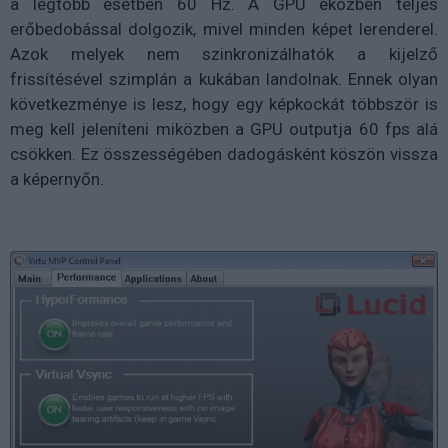
a legtöbb esetben 60 Hz. A GPU eközben teljes
erőbedobással dolgozik, mivel minden képet lerenderel.
Azok melyek nem szinkronizálhatók a kijelző
frissítésével szimplán a kukában landolnak. Ennek olyan
következménye is lesz, hogy egy képkockát többször is
meg kell jeleníteni miközben a GPU outputja 60 fps alá
csökken. Ez összességében dadogásként köszön vissza
a képernyőn.