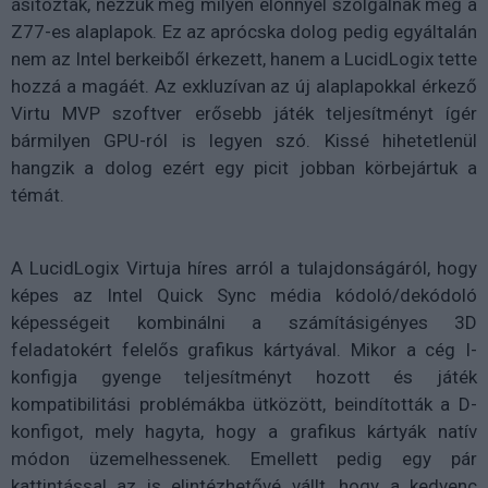
ásítoztak, nézzük meg milyen előnnyel szolgálnak még a
Z77-es alaplapok. Ez az aprócska dolog pedig egyáltalán
nem az Intel berkeiből érkezett, hanem a LucidLogix tette
hozzá a magáét. Az exkluzívan az új alaplapokkal érkező
Virtu MVP szoftver erősebb játék teljesítményt ígér
bármilyen GPU-ról is legyen szó. Kissé hihetetlenül
hangzik a dolog ezért egy picit jobban körbejártuk a
témát.
A LucidLogix Virtuja híres arról a tulajdonságáról, hogy
képes az Intel Quick Sync média kódoló/dekódoló
képességeit kombinálni a számításigényes 3D
feladatokért felelős grafikus kártyával. Mikor a cég I-
konfigja gyenge teljesítményt hozott és játék
kompatibilitási problémákba ütközött, beindították a D-
konfigot, mely hagyta, hogy a grafikus kártyák natív
módon üzemelhessenek. Emellett pedig egy pár
kattintással az is elintézhetővé vállt, hogy a kedvenc