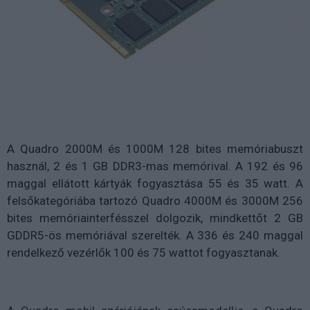
A Quadro 2000M és 1000M 128 bites memóriabuszt
használ, 2 és 1 GB DDR3-mas memórival. A 192 és 96
maggal ellátott kártyák fogyasztása 55 és 35 watt. A
felsőkategóriába tartozó Quadro 4000M és 3000M 256
bites memóriainterfésszel dolgozik, mindkettőt 2 GB
GDDR5-ös memóriával szerelték. A 336 és 240 maggal
rendelkező vezérlők 100 és 75 wattot fogyasztanak.