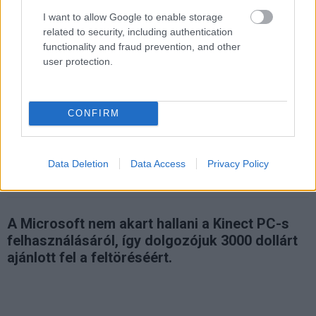
I want to allow Google to enable storage
related to security, including authentication
functionality and fraud prevention, and other
user protection.
Renitens microsoftos a Kinect-
lázadás élén
CONFIRM
Kedvencekhez
Data Deletion
Data Access
Privacy Policy
Molnár József
|
2011 február 23. 13:58
A Microsoft nem akart hallani a Kinect PC-s
felhasználásáról, így dolgozójuk 3000 dollárt
ajánlott fel a feltöréséért.