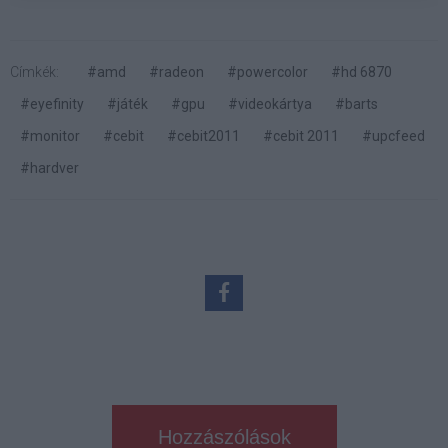
Címkék:
#amd
#radeon
#powercolor
#hd 6870
#eyefinity
#játék
#gpu
#videokártya
#barts
#monitor
#cebit
#cebit2011
#cebit 2011
#upcfeed
#hardver
Hozzászólások