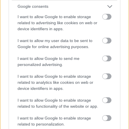
Google consents
I want to allow Google to enable storage
related to advertising like cookies on web or
device identifiers in apps.
I want to allow my user data to be sent to
Google for online advertising purposes.
I want to allow Google to send me
personalized advertising.
Pulzusméréssel segíti a biztonságos mozgást az új
balatoni kardioösvény (X)
I want to allow Google to enable storage
4 és egy 8 km-es egészségügyi tanösvény nyílt
Balatonalmádiban.
related to analytics like cookies on web or
device identifiers in apps.
I want to allow Google to enable storage
related to functionality of the website or app.
Címkék:
#verbatim
#usb 3.0
#külső háttértár
#hdd
I want to allow Google to enable storage
#merevlemez
#adattárolás
#hardver
related to personalization.