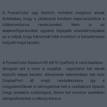
A PowerColor úgy döntött, mindent megtesz annak
érdekében, hogy a játékosok körében népszerűsítése a
többmonitoros rendszereket. Nem is az
alapkonfigurációkat, ugyanis legújabb videokártyájukkal
az a céljuk, hogy háromnál több monitort is kényelmesen
tudjunk majd kezelni.
A PowerColor Radeon HD 6870 Eyefinity 6 nevű kiadása -
ahogyan azt a neve is sugallja - egyszerre hat darab
kijelzőt képes kezelni. Kimenetek tekintetében hat mini
DisplayPort áll majd rendelkezésre, így a
megjelenítőknek is támogatniuk kell a csatlakozó típusát
(vagy átalakító szükséges), illetve hat monitor esetében
elengedhetetlen a vékony káva is.