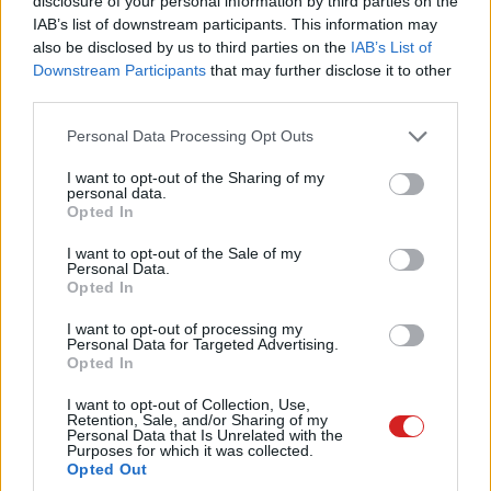
korlátozó tényezőként jelentkezett. Szerencsére már
disclosure of your personal information by third parties on the
IAB’s list of downstream participants. This information may
megérkeztek a sokkal gyorsabb USB 3.0-s eszközök,
also be disclosed by us to third parties on the
IAB’s List of
amelyek az előző generációnál négyszer gyorsabb
Downstream Participants
that may further disclose it to other
átviteli sebességere is képesek. Az általunk tesztelt 2
third parties.
terabájtos Verbatim külső háttértár egy közülük, amely a
Please note that this website/app uses one or more Google
Personal Data Processing Opt Outs
Nero szoftvermellékletével kiemelkedik a versenytársai
services and may gather and store information including but
közül.
not limited to your visit or usage behaviour. You may click to
I want to opt-out of the Sharing of my
personal data.
grant or deny consent to Google and its third-party tags to
Opted In
use your data for below specified purposes in below Google
consent section.
I want to opt-out of the Sale of my
Personal Data.
Opted In
I want to opt-out of processing my
Personal Data for Targeted Advertising.
Opted In
I want to opt-out of Collection, Use,
Retention, Sale, and/or Sharing of my
Personal Data that Is Unrelated with the
Purposes for which it was collected.
Opted Out