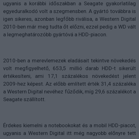
ugyanis a korábbi időszakban a Seagate gyakorlatilag
egyeduralkodó volt a szegmensben. A gyártó továbbra is
igen sikeres, azonban legfőbb riválisa, a Western Digital
2010-ben már meg tudta őt előzni, ezzel pedig a WD vált
a legmeghatározóbb gyártóvá a HDD-piacon.
2010-ben a merevlemezek eladásait tekintve növekedés
volt megfigyelhető, 653,5 millió darab HDD-t sikerült
értékesíteni, ami 17,1 százalékos növekedést jelent
2009-hez képest. Az előbb említett érték 31,4 százaléka
a Western Digital nevéhez fűződik, míg 29,6 százalékot a
Seagate szállított.
Érdekes kiemelni a notebookokat és a mobil HDD-piacot,
ugyanis a Western Digital itt még nagyobb előnyre tett