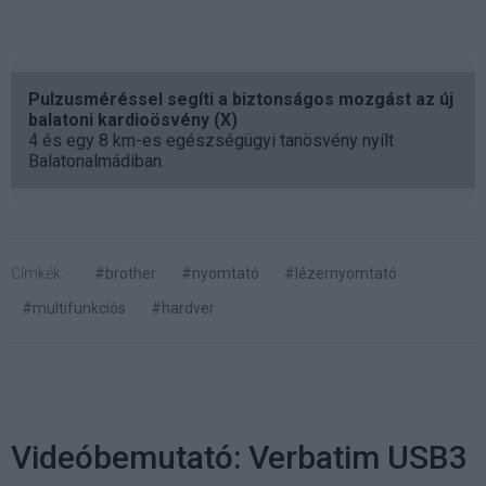
Pulzusméréssel segíti a biztonságos mozgást az új
balatoni kardioösvény (X)
4 és egy 8 km-es egészségügyi tanösvény nyílt
Balatonalmádiban.
Címkék:
#brother
#nyomtató
#lézernyomtató
#multifunkciós
#hardver
Videóbemutató: Verbatim USB3