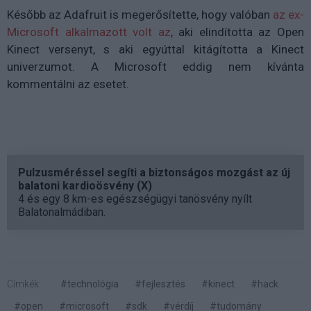
Később az Adafruit is megerősítette, hogy valóban
az ex-
Microsoft alkalmazott volt az
, aki elindította az Open
Kinect versenyt, s aki egyúttal kitágította a Kinect
univerzumot. A Microsoft eddig nem kívánta
kommentálni az esetet.
Pulzusméréssel segíti a biztonságos mozgást az új
balatoni kardioösvény (X)
4 és egy 8 km-es egészségügyi tanösvény nyílt
Balatonalmádiban.
Címkék:
#technológia
#fejlesztés
#kinect
#hack
#open
#microsoft
#sdk
#vérdíj
#tudomány