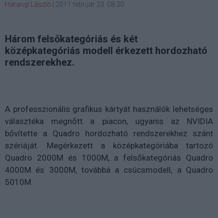
Harangi László
|
2011 február 23. 08:30
Három felsőkategóriás és két
középkategóriás modell érkezett hordozható
rendszerekhez.
A professzionális grafikus kártyát használók lehetséges
választéka megnőtt a piacon, ugyanis az NVIDIA
bővítette a Quadro hordozható rendszerekhez szánt
szériáját. Megérkezett a középkategóriába tartozó
Quadro 2000M és 1000M, a felsőkategóriás Quadro
4000M és 3000M, továbbá a csúcsmodell, a Quadro
5010M.