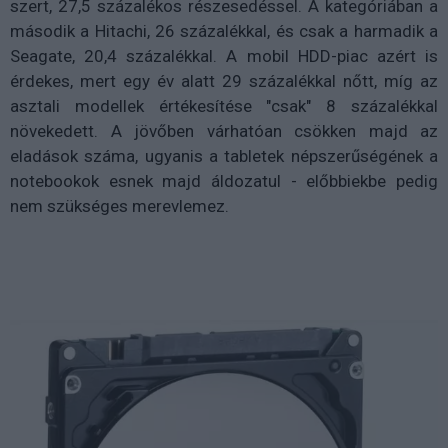
szert, 27,5 százalékos részesedéssel. A kategóriában a
második a Hitachi, 26 százalékkal, és csak a harmadik a
Seagate, 20,4 százalékkal. A mobil HDD-piac azért is
érdekes, mert egy év alatt 29 százalékkal nőtt, míg az
asztali modellek értékesítése "csak" 8 százalékkal
növekedett. A jövőben várhatóan csökken majd az
eladások száma, ugyanis a tabletek népszerűségének a
notebookok esnek majd áldozatul - előbbiekbe pedig
nem szükséges merevlemez.