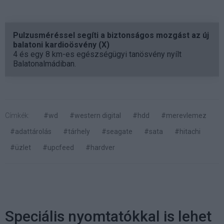
Pulzusméréssel segíti a biztonságos mozgást az új
balatoni kardioösvény (X)
4 és egy 8 km-es egészségügyi tanösvény nyílt
Balatonalmádiban.
Címkék:
#wd
#western digital
#hdd
#merevlemez
#adattárolás
#tárhely
#seagate
#sata
#hitachi
#üzlet
#upcfeed
#hardver
Speciális nyomtatókkal is lehet