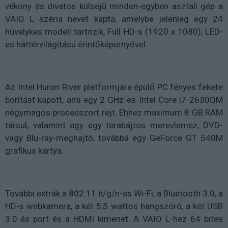
vékony és divatos külsejű minden-egyben asztali gép a
VAIO L széria nevet kapta, amelybe jelenleg egy 24
hüvelykes modell tartozik, Full HD-s (1920 x 1080), LED-
es háttérvilágítású érintőképernyővel.
Az Intel Huron River platformjára épülő PC fényes fekete
borítást kapott, ami egy 2 GHz-es Intel Core i7-2630QM
négymagos processzort rejt. Ehhez maximum 8 GB RAM
társul, valamint egy egy terabájtos merevlemez, DVD-
vagy Blu-ray-meghajtó, továbbá egy GeForce GT 540M
grafikus kártya.
További extrák a 802.11 b/g/n-es Wi-Fi, a Bluetooth 3.0, a
HD-s webkamera, a két 5,5 wattos hangszóró, a két USB
3.0-ás port és a HDMI kimenet. A VAIO L-hez 64 bites