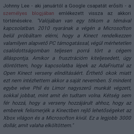
Johnny Lee - aki januártól a Google csapatát erősíti - a
személyes blogjában
emlékezett vissza az akkori
történésekre.
"Valójában van egy titkom a témával
kapcsolatban. 2010 nyarának a végén a Microsofton
belül próbáltam elérni, hogy a Kinect rendelkezzen
valamilyen alapvető PC támogatással, végül mérhetetlen
csalódottságomban teljesen porrá tört a cégem
álláspontja. Amikor a frusztrációm kiteljesedett, úgy
döntöttem, hogy kapcsolatba lépek az AdaFriuttal az
Open Kinect verseny elindításáért. Érthető okok miatt
ezt nem intézhettem akkor a saját nevemben. S mindent
egybe véve Phil és Limor nagyszerű munkát végzett,
sokkal jobbat, mint amit én tudtam volna. Kétség sem
fér hozzá, hogy a verseny hozzájárult ahhoz, hogy az
emberek felismerjék a Kinectben rejlő lehetőségeket az
Xbox világon és a Microsofton kívül. Ez a legjobb 3000
dollár, amit valaha elköltöttem."