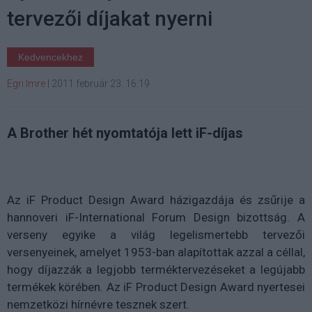
tervezői díjakat nyerni
Kedvencekhez
Egri Imre
|
2011 február 23. 16:19
A Brother hét nyomtatója lett iF-díjas
Az iF Product Design Award házigazdája és zsűrije a
hannoveri iF-International Forum Design bizottság. A
verseny egyike a világ legelismertebb tervezői
versenyeinek, amelyet 1953-ban alapítottak azzal a céllal,
hogy díjazzák a legjobb terméktervezéseket a legújabb
termékek körében. Az iF Product Design Award nyertesei
nemzetközi hírnévre tesznek szert.