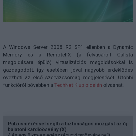
A Windows Server 2008 R2 SP1 ellenben a Dynamic
Memory és a RemoteFX (a felvásárolt Calista
megoldására épülő) virtualizációs megoldásokkal is
gazdagodott, így esetében jóval nagyobb érdeklődés
övezheti az első szervizcsomag megjelenését. Utóbbi
funkcióról bővebben a
TechNet Klub oldalán
olvashat.
Pulzusméréssel segíti a biztonságos mozgást az új
balatoni kardioösvény (X)
4 és egy 8 km-es egészségügyi tanösvény nyílt