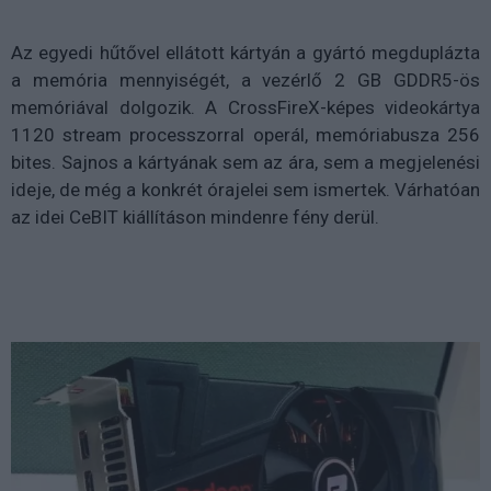
Az egyedi hűtővel ellátott kártyán a gyártó megduplázta
a memória mennyiségét, a vezérlő 2 GB GDDR5-ös
memóriával dolgozik. A CrossFireX-képes videokártya
1120 stream processzorral operál, memóriabusza 256
bites. Sajnos a kártyának sem az ára, sem a megjelenési
ideje, de még a konkrét órajelei sem ismertek. Várhatóan
az idei CeBIT kiállításon mindenre fény derül.