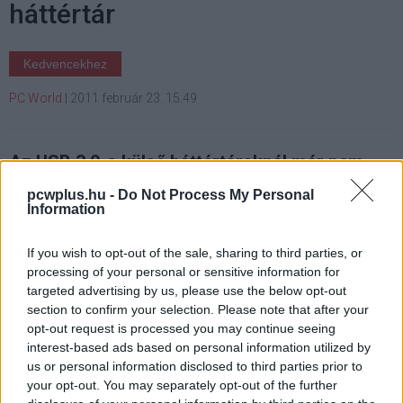
háttértár
Kedvencekhez
PC World
|
2011 február 23. 15:49
Az USB 3.0-s külső háttértáraknál már nem
kell aggódni az átviteli sebesség miatt.
pcwplus.hu -
Do Not Process My Personal
Megnéztük, hogy mit tud a Verbatim eszköze!
Information
If you wish to opt-out of the sale, sharing to third parties, or
processing of your personal or sensitive information for
A tárolandó információk, filmek, fényképek száma egyre
targeted advertising by us, please use the below opt-out
section to confirm your selection. Please note that after your
nő, s bizony nem könnyű ennyi adatot mozgatni két
opt-out request is processed you may continue seeing
számítógép között. A külső merevlemez erre remek
interest-based ads based on personal information utilized by
eszköz, ám például nagy méretű fájlok esetében sokáig
us or personal information disclosed to third parties prior to
az USB 2.0 csatolók maximális adatátviteli sebessége
your opt-out. You may separately opt-out of the further