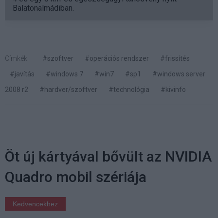
Balatonalmádiban.
Címkék:
#szoftver
#operációs rendszer
#frissítés
#javítás
#windows 7
#win7
#sp1
#windows server
2008 r2
#hardver/szoftver
#technológia
#kivinfo
Öt új kártyával bővült az NVIDIA
Quadro mobil szériája
Kedvencekhez