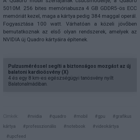
A Quadro mobil szériájának csúcsmodellje, a Quadro
5010M. 256 bites memóriabusza 4 GB GDDR5-ös ECC
memóriát kezel, maga a kártya pedig 384 maggal operál.
Fogyasztása 100 watt. Várhatóan a közeli jövőben
bemutatkoznak az első olyan rendszerek, amelyek az
NVIDIA új Quadro kártyáira építenek.
Pulzusméréssel segíti a biztonságos mozgást az új
balatoni kardioösvény (X)
4 és egy 8 km-es egészségügyi tanösvény nyílt
Balatonalmádiban.
Címkék:
#nvidia
#quadro
#mobil
#gpu
#grafikus
kártya
#professzionális
#notebook
#videokártya
#upcfeed