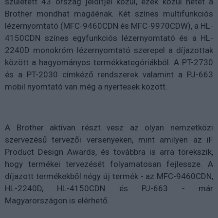
született 43 ország jelöltjei közül, ezek közül hetet a
Brother mondhat magáénak. Két színes multifunkciós
lézernyomtató (MFC-9460CDN és MFC-9970CDW), a HL-
4150CDN színes egyfunkciós lézernyomtató és a HL-
2240D monokróm lézernyomtató szerepel a díjazottak
között a hagyományos termékkategóriákból. A PT-2730
és a PT-2030 címkéző rendszerek valamint a PJ-663
mobil nyomtató van még a nyertesek között.
A Brother aktívan részt vesz az olyan nemzetközi
szervezésű tervezői versenyeken, mint amilyen az iF
Product Design Awards, és továbbra is arra törekszik,
hogy termékei tervezését folyamatosan fejlessze. A
díjazott termékekből négy új termék - az MFC-9460CDN,
HL-2240D, HL-4150CDN és PJ-663 - már
Magyarországon is elérhető.