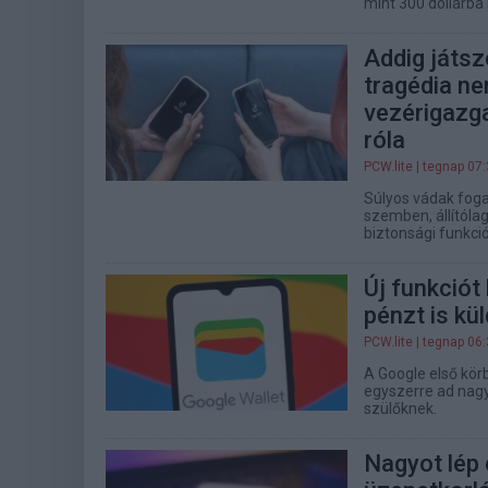
mint 300 dollárba 
Addig játsz
tragédia nem
vezérigazg
róla
PCW.lite
| tegnap 07
Súlyos vádak fog
szemben, állítólag
biztonsági funkció
Új funkciót
pénzt is k
PCW.lite
| tegnap 06
A Google első kör
egyszerre ad nagy
szülőknek.
Nagyot lép 