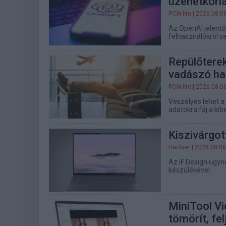
üzenetkorlá
PCW.lite
| 2026.08.0
Az OpenAI jelentős
felhasználókról s
Repülőterek
vadászó ha
PCW.lite
| 2026.08.0
Veszélyes lehet a 
adatokra fáj a ki
Kiszivárgo
Hardver
| 2026.08.06
Az iF Design ügyn
készülékével.
MiniTool Vi
tömörít, fel