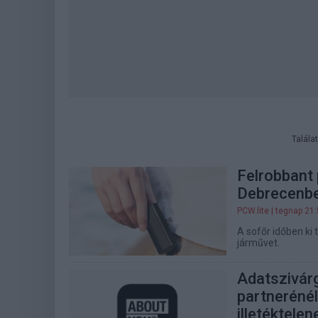
Talála
Felrobbant 
Debrecenb
PCW.lite
| tegnap 21
A sofőr időben ki t
járművet.
Adatszivárg
partnerénél
illetéktele