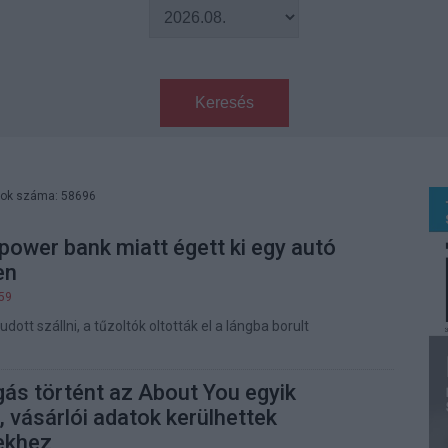
Keresés
tok száma: 58696
power bank miatt égett ki egy autó
en
:59
udott szállni, a tűzoltók oltották el a lángba borult
ás történt az About You egyik
, vásárlói adatok kerülhettek
nekhez