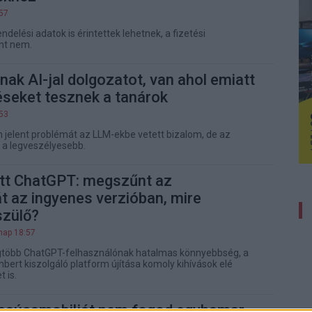
:57
ndelési adatok is érintettek lehetnek, a fizetési
nt nem.
rnak AI-jal dolgozatot, van ahol emiatt
éseket tesznek a tanárok
:53
 jelent problémát az LLM-ekbe vetett bizalom, de az
n a legveszélyesebb.
ett ChatGPT: megszűnt az
t az ingyenes verzióban, mire
szülő?
nap 18:57
legtöbb ChatGPT-felhasználónak hatalmas könnyebbség, a
mbert kiszolgáló platform újítása komoly kihívások elé
t is.
 csúcsmobilját nem fogod egyhamar