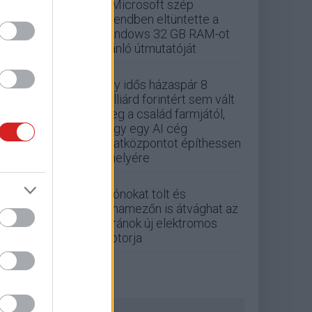
A Microsoft szép
csendben eltüntette a
Windows 32 GB RAM-ot
ajánló útmutatóját
Egy idős házaspár 8
milliárd forintért sem vált
meg a család farmjától,
hogy egy AI cég
adatközpontot építhessen
a helyére
Drónokat tölt és
aknamezőn is átvághat az
ukránok új elektromos
motorja
ZÖLD PÁLYA