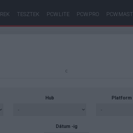
ÍREK
TESZTEK
PCW.LITE
PCW.PRO
PCW.MAST
Hub
Platform
Dátum -ig