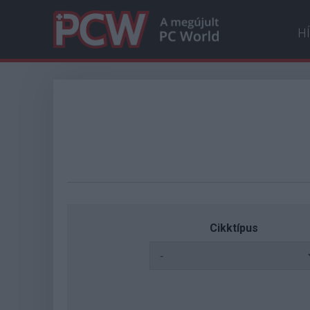
H
Cikktípus