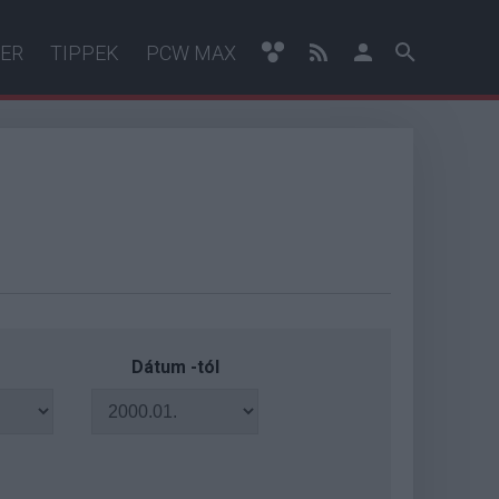
ER
TIPPEK
PCW MAX
Dátum -tól