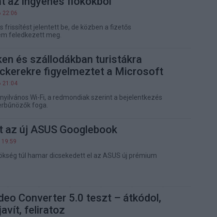
t az ingyenes fiókokból
6 22:06
 frissítést jelentett be, de közben a fizetős
em feledkezett meg.
en és szállodákban turistákra
ckerekre figyelmeztet a Microsoft
6 21:04
nyilvános Wi-Fi, a redmondiak szerint a bejelentkezés
berbűnözők foga.
tt az új ASUS Googlebook
 19:59
ökség túl hamar dicsekedett el az ASUS új prémium
deo Converter 5.0 teszt – átkódol,
javít, feliratoz