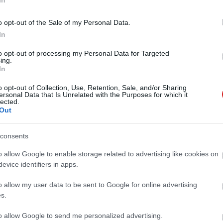
j AI-szövetsége
:43
o opt-out of the Sale of my Personal Data.
ági incidensek közös kezelésén dolgoznak.
In
to opt-out of processing my Personal Data for Targeted
er dollárért gyorsabban hozzá lehet
ing.
In
 posztjaihoz
:48
o opt-out of Collection, Use, Retention, Sale, and/or Sharing
ersonal Data that Is Unrelated with the Purposes for which it
 már elő is fizettek a Truth API-ra.
lected.
Out
trollerbe rejtett Grip Sense egy
consents
 extra, amit minden kontroller
hetne
o allow Google to enable storage related to advertising like cookies on
evice identifiers in apps.
:46
rok létezése annyira rejtve maradt a világ előtt, hogy a
o allow my user data to be sent to Google for online advertising
ezte tájékoztatni róla a vásárlóit.
s.
Battery Wi-Fi Video Doorbell teszt –
to allow Google to send me personalized advertising.