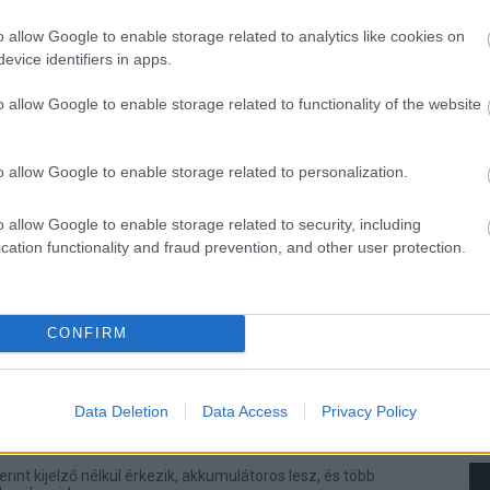
csörög!
o allow Google to enable storage related to analytics like cookies on
:47
evice identifiers in apps.
thatsz mindenkit, aki becsönget hozzád, és ehhez még
nned. Leteszteltük a 2 perc alatt felszerelhető okos
o allow Google to enable storage related to functionality of the website
lis összeget fizethet a meta a
o allow Google to enable storage related to personalization.
érő károk miatt, napi három órára
 a tinik közösségimédia-használatát
o allow Google to enable storage related to security, including
nap 10:23
cation functionality and fraud prevention, and other user protection.
gorú napi időkorlát és 300 milliárd forintos gigabüntetés vár
z Instagramra. Soha nem látott csapás érte a Metát, amit
érezni valahogy.
CONFIRM
ak az OpenAI új hardverének
lyen lehet a ChatGPT-t futtató
Data Deletion
Data Access
Privacy Policy
z
:39
rint kijelző nélkül érkezik, akkumulátoros lesz, és több