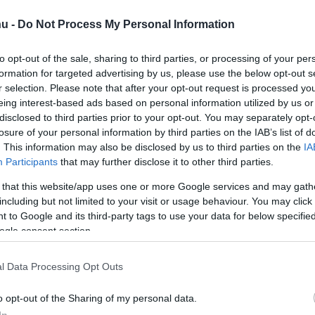
u -
Do Not Process My Personal Information
:51
va megjelenő készülék akkora telepet kapott, amekkorát
to opt-out of the sale, sharing to third parties, or processing of your per
tulajdonosai álmaikban sem tudnának elképzelni.
formation for targeted advertising by us, please use the below opt-out s
r selection. Please note that after your opt-out request is processed y
 a saját chipjeit kezdi gyártani,
eing interest-based ads based on personal information utilized by us or
 óriások mind befelé fordulnak
disclosed to third parties prior to your opt-out. You may separately opt-
losure of your personal information by third parties on the IAB’s list of
:49
. This information may also be disclosed by us to third parties on the
IA
m csak mi érezzük problémásnak azt, hogy egy egész
Participants
that may further disclose it to other third parties.
g kedélyállapotától függ.
 that this website/app uses one or more Google services and may gath
rikai szervezetet tett tiltólistára, és
including but not limited to your visit or usage behaviour. You may click 
 to Google and its third-party tags to use your data for below specifi
tot is szigorítja
ogle consent section.
:47
t Államok újabb korlátozásaira válaszolt.
l Data Processing Opt Outs
o opt-out of the Sharing of my personal data.
t alatt 120 céget gyűjtött maga köré
In