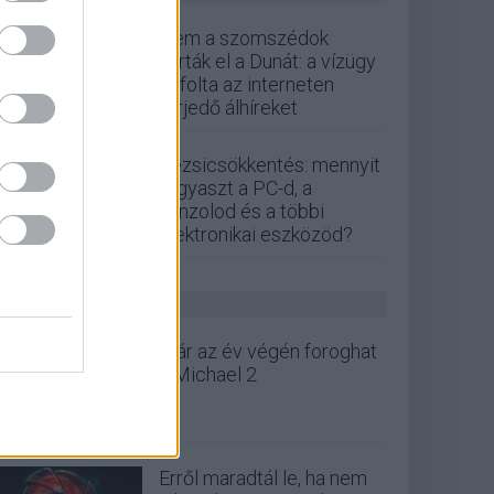
Nem a szomszédok
zárták el a Dunát: a vízügy
cáfolta az interneten
terjedő álhíreket
Rezsicsökkentés: mennyit
fogyaszt a PC-d, a
konzolod és a többi
elektronikai eszközöd?
GS HÍREK
Már az év végén foroghat
a Michael 2
Erről maradtál le, ha nem