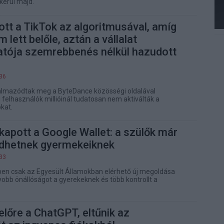
kerül majd.
ott a TikTok az algoritmusával, amíg
 lett belőle, aztán a vállalat
atója szemrebbenés nélkül hazudott
:36
almazódtak meg a ByteDance közösségi oldalával
 felhasználók millióinál tudatosan nem aktiválták a
kat.
 kapott a Google Wallet: a szülők már
üldhetnek gyermekeiknek
:33
ben csak az Egyesült Államokban elérhető új megoldása
obb önállóságot a gyerekeknek és több kontrollt a
előre a ChatGPT, eltűnik az