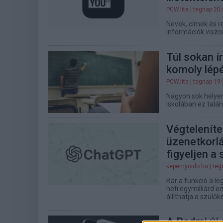
PCW.lite
| tegnap 20
Nevek, címek és re
információk viszo
Túl sokan í
komoly lép
PCW.lite
| tegnap 19
Nagyon sok helyen
iskolában ez talá
Végtelenít
üzenetkorlá
figyeljen a 
kepernyoido.hu
| teg
Bár a funkció a 
heti egymilliárd e
állíthatja a szülőke
A Redmi új