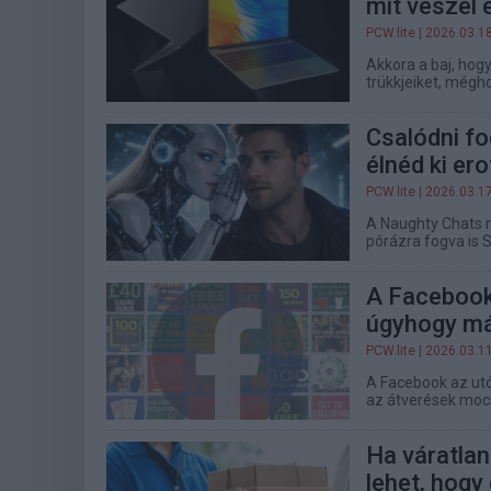
mit veszel é
PCW.lite
| 2026.03.1
Akkora a baj, hogy
trükkjeiket, még
Csalódni fo
élnéd ki er
PCW.lite
| 2026.03.1
A Naughty Chats 
pórázra fogva is
A Facebook 
úgyhogy má
PCW.lite
| 2026.03.1
A Facebook az utó
az átverések mocs
Ha váratla
lehet, hogy 