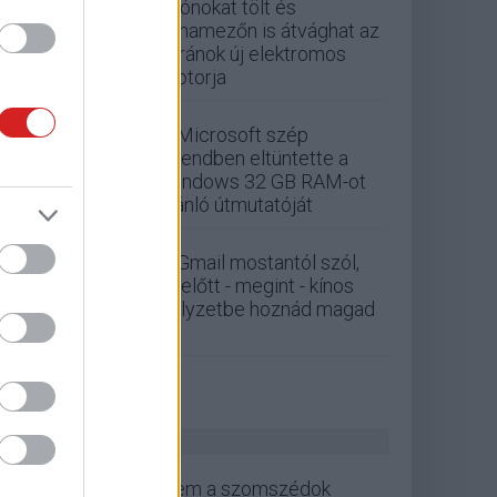
Drónokat tölt és
aknamezőn is átvághat az
ukránok új elektromos
motorja
A Microsoft szép
csendben eltüntette a
Windows 32 GB RAM-ot
ajánló útmutatóját
A Gmail mostantól szól,
mielőtt - megint - kínos
helyzetbe hoznád magad
ZÖLD PÁLYA
Nem a szomszédok