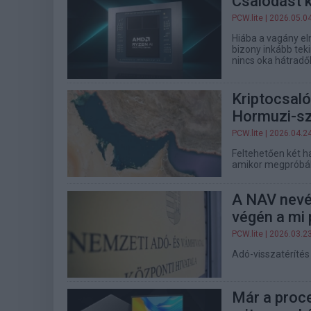
Csalódást 
PCW.lite
| 2026.05.0
Hiába a vagány e
bizony inkább tek
nincs oka hátradő
Kriptocsaló
Hormuzi-s
PCW.lite
| 2026.04.2
Feltehetően két ha
amikor megpróbált
A NAV nevéb
végén a mi 
PCW.lite
| 2026.03.2
Adó-visszatérítés
Már a proce