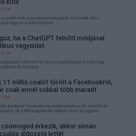
s kitől
8 15:30
 a csalók már a processzorok piacán is bevetik olcsó
hozzá nagyon eredményesen.
gsz, ha a ChatGPT felnőtt módjával
otikus vágyaidat
7 07:26
meglepően szemérmes lesz, hozzá képest a Grok még
 Szodoma és Gomora.
11 millió csalót törölt a Facebookról,
r csak ennél sokkal több maradt
1 14:41
bbi években folyamatosan süllyed bele az AI-szemét és
arába, de a Meta igyekszik valamit tenni az ügyben.
n csomogod érkezik, akkor simán
csalás áldozata lettél