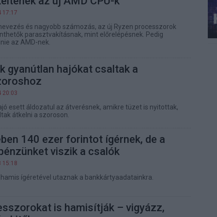
keltenek az új AMD CPU-k
4 17:17
lnevezés és nagyobb számozás, az új Ryzen processzorok
inthetők parasztvakításnak, mint előrelépésnek. Pedig
lnie az AMD-nek.
k gyanútlan hajókat csaltak a
zoroshoz
4 20:03
jó esett áldozatul az átverésnek, amikre tüzet is nyitottak,
ak átkelni a szoroson.
en 140 ezer forintot ígérnek, de a
pénzünket viszik a csalók
3 15:18
 hamis ígéretével utaznak a bankkártyaadatainkra.
sszorokat is hamisítják – vigyázz,