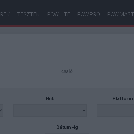
ÍREK
TESZTEK
PCW.LITE
PCW.PRO
PCW.MAST
Hub
Platform
Dátum -ig