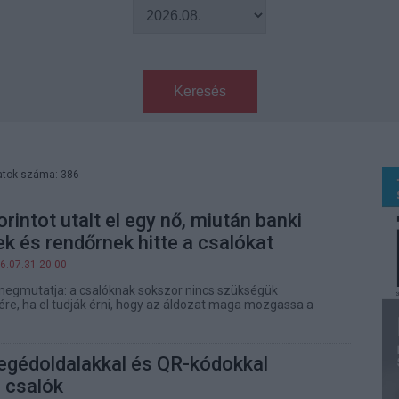
Keresés
atok száma: 386
orintot utalt el egy nő, miután banki
k és rendőrnek hitte a csalókat
6.07.31 20:00
megmutatja: a csalóknak sokszor nincs szükségük
sére, ha el tudják érni, hogy az áldozat maga mozgassa a
egédoldalakkal és QR-kódokkal
 csalók