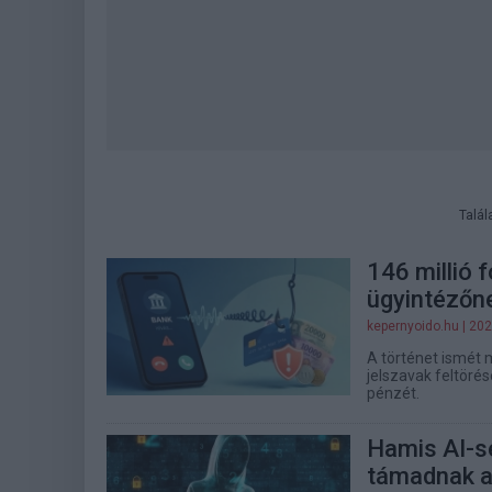
Talál
146 millió f
ügyintézőne
kepernyoido.hu
| 202
A történet ismét 
jelszavak feltöré
pénzét.
Hamis AI-s
támadnak a