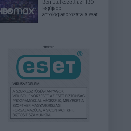
Bemutatkozott az HBO
legújabb
antológiasorozata, a War
Hirdetés