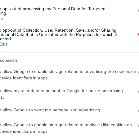
 még el sem kezdődött, de az online csalók már
to opt-out of processing my Personal Data for Targeted
amis FIFA-oldalak, kamu jegyárusítások és gyanús
ing.
ák elkapni azokat, akik túl gyorsan kattintanak a
In
" ajánlatokra.
o opt-out of Collection, Use, Retention, Sale, and/or Sharing
ersonal Data that Is Unrelated with the Purposes for which it
 a Google a telefonálgató csalóktól
lected.
3 15:02
Out
het ez a védelem az egyre ijesztőbb méretek öltő
consents
o allow Google to enable storage related to advertising like cookies on
evice identifiers in apps.
csalók már azzal vernek át, hogy
tnek az átverésre
o allow my user data to be sent to Google for online advertising
2 10:33
s.
ldött csaló levél különösen alattomos trükköt használ.
to allow Google to send me personalized advertising.
a csalók a 2026-os labdarúgó-
o allow Google to enable storage related to analytics like cookies on
ságra, az FBI is figyelmeztetést adott
evice identifiers in apps.