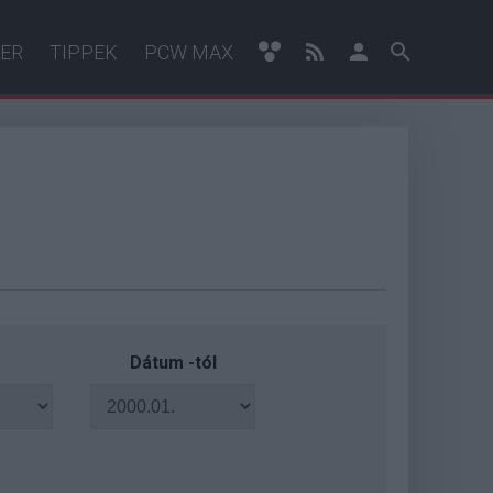
ER
TIPPEK
PCW MAX
Dátum -tól