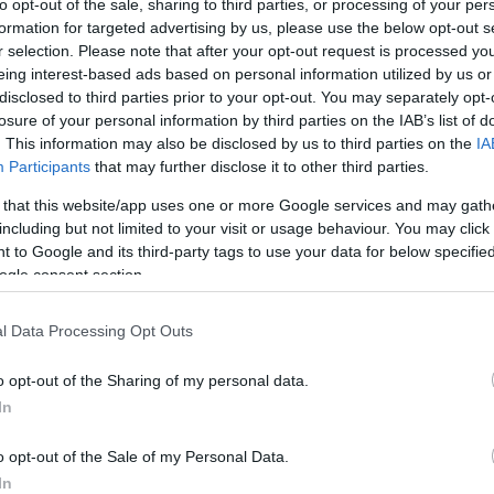
to opt-out of the sale, sharing to third parties, or processing of your per
3 21:52
formation for targeted advertising by us, please use the below opt-out s
deje védi a pixeleseket, itt van az ideje, hogy az Apple is
r selection. Please note that after your opt-out request is processed y
kkal szemben.
eing interest-based ads based on personal information utilized by us or
disclosed to third parties prior to your opt-out. You may separately opt-
 vadászott nőkre a budaörsi csaló
losure of your personal information by third parties on the IAB’s list of
9 19:17
. This information may also be disclosed by us to third parties on the
IA
Participants
that may further disclose it to other third parties.
l több mint 49 millió forintot csalt ki.
 that this website/app uses one or more Google services and may gath
including but not limited to your visit or usage behaviour. You may click 
 to Google and its third-party tags to use your data for below specifi
rta! TOP 5 olcsó laptop, amik csak kis
ogle consent section.
okoznak
8 13:20
l Data Processing Opt Outs
almas ajánlatokat választottuk ki, amik már némiképp
t becsatolni!
o opt-out of the Sharing of my personal data.
In
ldalak ezrei vadásznak a foci vb-
szurkolókra
o opt-out of the Sale of my Personal Data.
4 06:15
In