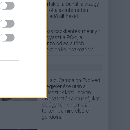
zárták el a Dunát: a vízügy
cáfolta az interneten
terjedő álhíreket
Rezsicsökkentés: mennyit
fogyaszt a PC-d, a
konzolod és a többi
elektronikai eszközöd?
GS HÍREK
A Halo: Campaign Evolved
megjelenése után a
fejlesztők közül sokan
elvesztették a munkájukat,
de úgy tűnik, nem az
történik, amire elsőre
gondolnál