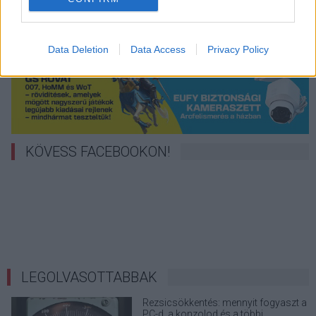
Data Deletion
Data Access
Privacy Policy
KÖVESS FACEBOOKON!
LEGOLVASOTTABBAK
Rezsicsökkentés: mennyit fogyaszt a
PC-d, a konzolod és a többi