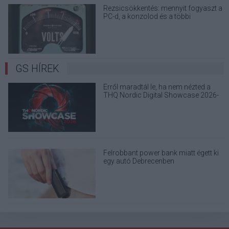
Rezsicsökkentés: mennyit fogyaszt a
PC-d, a konzolod és a többi
elektronikai eszközöd?
GS HÍREK
Erről maradtál le, ha nem nézted a
THQ Nordic Digital Showcase 2026-
ot
Felrobbant power bank miatt égett ki
egy autó Debrecenben