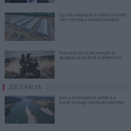
Egy idős házaspár 8 milliárd forintért
sem vált meg a család farmjától,
hogy egy AI cég adatközpontot
építhessen a helyére
Drónokat tölt és aknamezőn is
átvághat az ukránok új elektromos
motorja
ZÖLD PÁLYA
Nem a szomszédok zárták el a
Dunát: a vízügy cáfolta az interneten
terjedő álhíreket