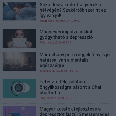
Sokat lustálkodott a gyerek a
hétvégén? Szakértők szerint ez
így van jól!
kepernyoido.hu
| 2026.04.07 07:57
Mágneses impulzusokkal
gyógyítható a depresszió
PCW.lite
| 2023.06.04 20:34
Már néhány perc reggeli fény is jó
hatással van a mentális
egészségre
zoldpalya.hu
| 2023.05.11 17:39
Letesztelték, valóban
öngyilkosságra bátorít a Chai
chatbotja
PCW.lite
| 2023.04.05 14:03
Magyar kutatók fejlesztése a
depressziót kiszűrő mesterséges