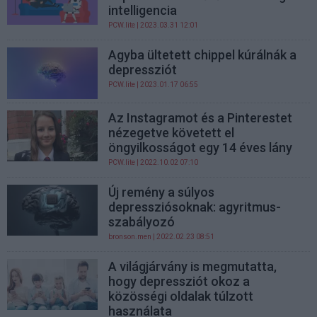
intelligencia
PCW.lite
| 2023.03.31 12:01
Agyba ültetett chippel kúrálnák a
depressziót
PCW.lite
| 2023.01.17 06:55
Az Instagramot és a Pinterestet
nézegetve követett el
öngyilkosságot egy 14 éves lány
PCW.lite
| 2022.10.02 07:10
Új remény a súlyos
depressziósoknak: agyritmus-
szabályozó
bronson.men
| 2022.02.23 08:51
A világjárvány is megmutatta,
hogy depressziót okoz a
közösségi oldalak túlzott
használata