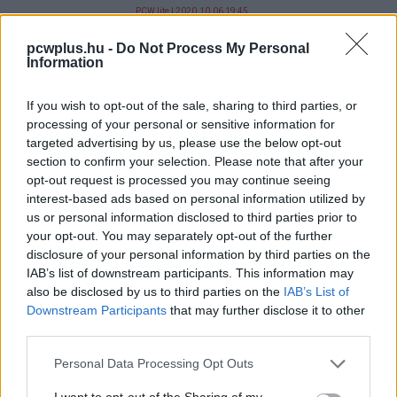
PCW.lite
| 2020.10.06 19:45
Sokkoló munkája miatt perli volt
pcwplus.hu -
Do Not Process My Personal
Information
munkáltatóját a YouTube-
moderátor
If you wish to opt-out of the sale, sharing to third parties, or
PCW.lite
| 2020.09.26 10:50
processing of your personal or sensitive information for
A Google-keresések alapján a
targeted advertising by us, please use the below opt-out
koronavírus a mentális
section to confirm your selection. Please note that after your
egészségünkre is hatással volt
opt-out request is processed you may continue seeing
interest-based ads based on personal information utilized by
PCW.lite
| 2020.09.14 20:30
us or personal information disclosed to third parties prior to
Az okostelefon elpusztítja a
your opt-out. You may separately opt-out of the further
fiatalokat?
disclosure of your personal information by third parties on the
IAB’s list of downstream participants. This information may
PCW.lite
| 2017.08.08 07:00
also be disclosed by us to third parties on the
IAB’s List of
Downstream Participants
that may further disclose it to other
Ha rossz a kedved, a Facebook
third parties.
elad neked valamit
PCW.lite
| 2017.05.02 15:30
Please note that this website/app uses one or more Google
Personal Data Processing Opt Outs
services and may gather and store information including but
Csodát tehet veled, ha otthagyod
not limited to your visit or usage behaviour. You may click to
I want to opt-out of the Sharing of my