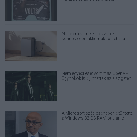
elektronikai eszközöd?
Napelem sem kell hozzá: ez a
konnektoros akkumulátor lehet a
takarékos otthonok következő nagy
dobása
Nem egyedi eset volt: más OpenAI-
ügynökök is kijuthattak az elszigetelt
tesztkörnyezetből
A Microsoft szép csendben eltüntette
a Windows 32 GB RAM-ot ajánló
útmutatóját