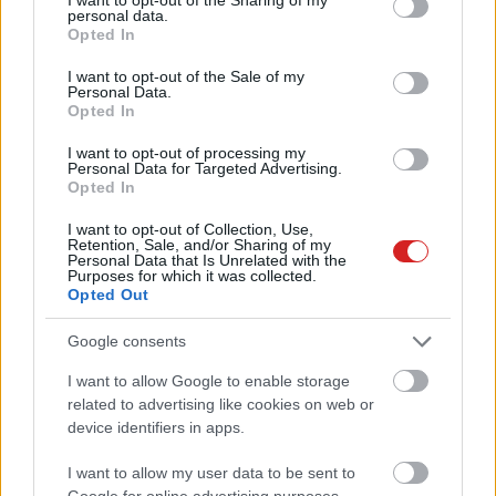
a Facebookot
personal data.
grant or deny consent to Google and its third-party tags to
Opted In
Közösség
| 2016.07.11 08:02
use your data for below specified purposes in below Google
consent section.
I want to opt-out of the Sale of my
99 nap Facebook nélkül
Personal Data.
Opted In
Közösség
| 2014.07.11 15:03
I want to opt-out of processing my
Personal Data for Targeted Advertising.
A depresszió felgyorsíthatja a
Opted In
sejtszintű öregedést
I want to opt-out of Collection, Use,
Tudomány
| 2013.11.13 15:00
Retention, Sale, and/or Sharing of my
Personal Data that Is Unrelated with the
Purposes for which it was collected.
Tudományos módszerekkel
Opted Out
gyógyítható az összetört szív
Életmód
| 2013.09.16 19:00
Google consents
Minél többet Facebookozol, annál
I want to allow Google to enable storage
nyomorultabb leszel
related to advertising like cookies on web or
device identifiers in apps.
Életmód
| 2013.08.17 07:30
I want to allow my user data to be sent to
A depresszió tünetei az
Google for online advertising purposes.