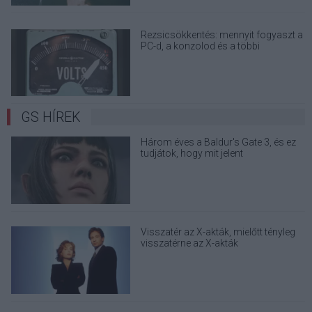
Rezsicsökkentés: mennyit fogyaszt a
PC-d, a konzolod és a többi
elektronikai eszközöd?
GS HÍREK
Három éves a Baldur's Gate 3, és ez
tudjátok, hogy mit jelent
Visszatér az X-akták, mielőtt tényleg
visszatérne az X-akták