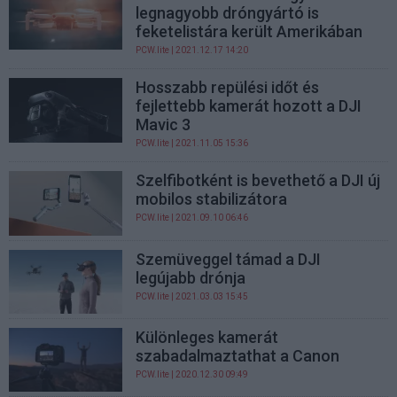
legnagyobb dróngyártó is
feketelistára került Amerikában
PCW.lite
| 2021.12.17 14:20
Hosszabb repülési időt és
fejlettebb kamerát hozott a DJI
Mavic 3
PCW.lite
| 2021.11.05 15:36
Szelfibotként is bevethető a DJI új
mobilos stabilizátora
PCW.lite
| 2021.09.10 06:46
Szemüveggel támad a DJI
legújabb drónja
PCW.lite
| 2021.03.03 15:45
Különleges kamerát
szabadalmaztathat a Canon
PCW.lite
| 2020.12.30 09:49