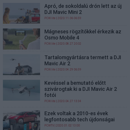
Apró, de sokoldalú drón lett az új
DJI Mavic Mini 2
PCW.lite
| 2020.11.06 06:59
Mágneses rögzítőkkel érkezik az
Osmo Mobile 4
PCW.lite
| 2020.08.27 20:02
Tartalomgyártásra termett a DJI
Mavic Air 2
PCW.lite
| 2020.04.29 06:59
Kevéssel a bemutató előtt
szivárogtak ki a DJI Mavic Air 2
fotói
PCW.lite
| 2020.04.27 13:34
Ezek voltak a 2010-es évek
legfontosabb tech újdonságai
PCWTV
| 2020.01.02 13:00