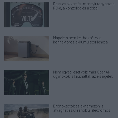
Rezsicsökkentés: mennyit fogyaszt a
PC-d, a konzolod és a többi
elektronikai eszközöd?
Napelem sem kell hozzá: ez a
konnektoros akkumulátor lehet a
takarékos otthonok következő nagy
dobása
Nem egyedi eset volt: más OpenAI-
ügynökök is kijuthattak az elszigetelt
tesztkörnyezetből
Drónokat tölt és aknamezőn is
átvághat az ukránok új elektromos
motorja