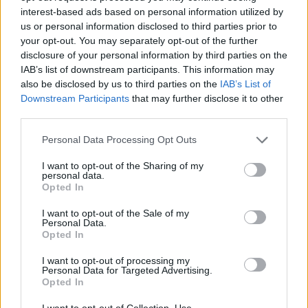
interest-based ads based on personal information utilized by
us or personal information disclosed to third parties prior to
Bajban a GoPro, akciókamerán
your opt-out. You may separately opt-out of the further
dolgozik a DJI
disclosure of your personal information by third parties on the
PCW.lite
| 2019.05.13 11:00
IAB’s list of downstream participants. This information may
also be disclosed by us to third parties on the
IAB’s List of
Ezt az AR-drónt lehetetlen
Downstream Participants
that may further disclose it to other
összetörni
third parties.
PCW.lite
| 2017.11.17 14:30
Please note that this website/app uses one or more Google
Personal Data Processing Opt Outs
Gesztusvezérléssel irányítható az
services and may gather and store information including but
új szelfidrón
not limited to your visit or usage behaviour. You may click to
I want to opt-out of the Sharing of my
personal data.
PCW.pro
| 2017.05.26 14:30
grant or deny consent to Google and its third-party tags to
Opted In
use your data for below specified purposes in below Google
Drónhoz is van már merevlemez
consent section.
I want to opt-out of the Sale of my
Personal Data.
PCW.pro
| 2017.04.28 10:30
Opted In
I want to opt-out of processing my
A nagy párharc: bumeráng vs drón
Personal Data for Targeted Advertising.
Opted In
Hardver
| 2017.03.26 13:00
I want to opt-out of Collection, Use,