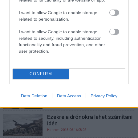
Többé nem lehet tiltott területre
I want to allow Google to enable storage
repülni a DJI drónokkal
related to personalization.
Hardver
| 2015.11.19 10:31
I want to allow Google to enable storage
Számítógépet csomagolt az új
related to security, including authentication
drónjára a DJI
functionality and fraud prevention, and other
Hardver
| 2015.11.03 10:02
user protection.
Már 4k-s kamerát is tehetünk a
DJI drónjaira
CONFIRM
Hardver
| 2015.09.12 13:56
Ezekre a drónokra lehet számítani
idén - második rész
Data Deletion
Data Access
Privacy Policy
Hardver
| 2015.06.23 08:06
Ezekre a drónokra lehet számítani
idén
Hardver
| 2015.06.16 08:02