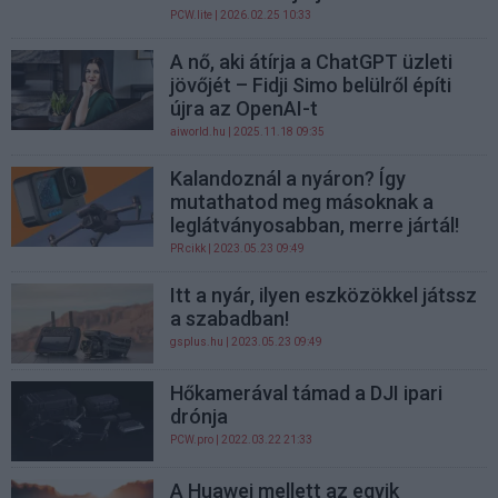
PCW.lite
| 2026.02.25 10:33
A nő, aki átírja a ChatGPT üzleti
jövőjét – Fidji Simo belülről építi
újra az OpenAI-t
aiworld.hu
| 2025.11.18 09:35
Kalandoznál a nyáron? Így
mutathatod meg másoknak a
leglátványosabban, merre jártál!
PR cikk
| 2023.05.23 09:49
Itt a nyár, ilyen eszközökkel játssz
a szabadban!
gsplus.hu
| 2023.05.23 09:49
Hőkamerával támad a DJI ipari
drónja
PCW.pro
| 2022.03.22 21:33
A Huawei mellett az egyik