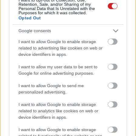
Retention, Sale, and/or Sharing of my
Personal Data that Is Unrelated with the
Összehajtható drónt hozhat a DJI
Purposes for which it was collected.
Hardver
| 2016.09.08 14:01
Opted Out
Google consents
Bámészkodó nő fejére zuhant az
I want to allow Google to enable storage
elszabadult drón
related to advertising like cookies on web or
Közélet
| 2016.06.26 12:30
device identifiers in apps.
A fogyasztói drónok adatait
I want to allow my user data to be sent to
akarja Kína
Google for online advertising purposes.
Közélet
| 2016.04.22 15:30
I want to allow Google to send me
Élőben streamelnek a Facebookra
personalized advertising.
a DJI drónjai
Hardver
| 2016.04.14 13:05
I want to allow Google to enable storage
related to analytics like cookies on web or
Hőkamerás drónt csinált a DJI
device identifiers in apps.
Hardver
| 2015.12.11 14:30
I want to allow Google to enable storage
related to functionality of the website or app.