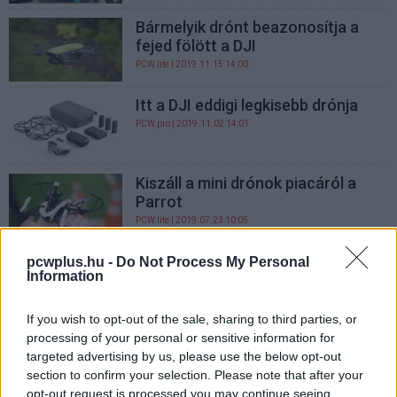
Bármelyik drónt beazonosítja a
fejed fölött a DJI
PCW.lite
| 2019.11.15 14:00
Itt a DJI eddigi legkisebb drónja
PCW.pro
| 2019.11.02 14:01
Kiszáll a mini drónok piacáról a
Parrot
PCW.lite
| 2019.07.23 10:05
Hamarosan vészjelzést ad a drón,
pcwplus.hu -
Do Not Process My Personal
Information
amikor közeledik egy nagyobb
repülő
If you wish to opt-out of the sale, sharing to third parties, or
PCW.lite
| 2019.05.25 12:00
processing of your personal or sensitive information for
Dupla kijelzővel érkezett a 4K-s
targeted advertising by us, please use the below opt-out
DJI Osmo Action akciókamera
section to confirm your selection. Please note that after your
opt-out request is processed you may continue seeing
PCW.lite
| 2019.05.16 11:00