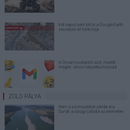
Két napot sem bírt ki a Google Earth
veszélyes AI-funkciója
A Gmail mostantól szól, mielőtt -
megint - kínos helyzetbe hoznád
magad
ZÖLD PÁLYA
Nem a szomszédok zárták el a
Dunát: a vízügy cáfolta az interneten
terjedő álhíreket