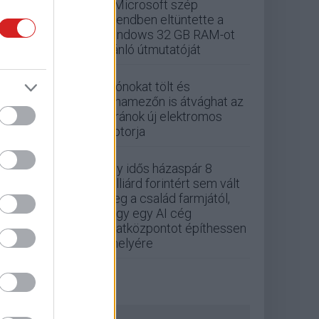
A Microsoft szép
csendben eltüntette a
Windows 32 GB RAM-ot
ajánló útmutatóját
Drónokat tölt és
aknamezőn is átvághat az
ukránok új elektromos
motorja
Egy idős házaspár 8
milliárd forintért sem vált
meg a család farmjától,
hogy egy AI cég
adatközpontot építhessen
a helyére
ZÖLD PÁLYA