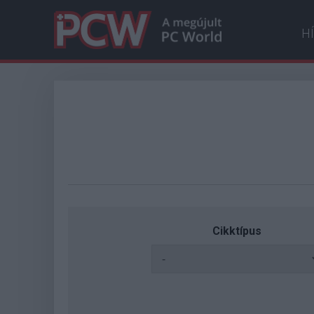
H
Cikktípus