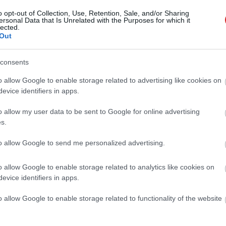
o opt-out of Collection, Use, Retention, Sale, and/or Sharing
ersonal Data that Is Unrelated with the Purposes for which it
rollerként és gokartként elevenednek
lected.
sformers robotjai
Out
12.08 08:47
consents
nem alakulnak robottá.
o allow Google to enable storage related to advertising like cookies on
evice identifiers in apps.
az elektromos rollereknek?
11.28 08:47
o allow my user data to be sent to Google for online advertising
olgatják, hogy kitiltják a városból az e-mobilitási
s.
to allow Google to send me personalized advertising.
gokra figyelj, ha télen is bringáznál
o allow Google to enable storage related to analytics like cookies on
eznél
evice identifiers in apps.
11.24 08:29
o allow Google to enable storage related to functionality of the website
mondani a kétkerekű közlekedésről.