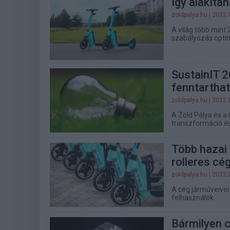
Így alakíta
zoldpalya.hu
| 2022.
A világ több mint
szabályozás optim
SustainIT 2
fenntartha
zoldpalya.hu
| 2022.
A Zöld Pálya és a
transzformáció és
Több hazai 
rolleres cé
zoldpalya.hu
| 2022.
A cég járműveivel
felhasználók.
Bármilyen c