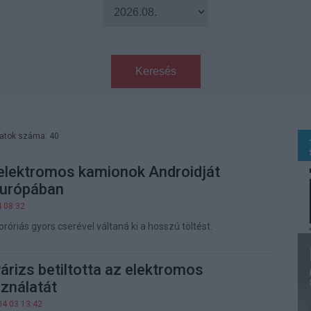
Keresés
latok száma: 40
elektromos kamionok Androidját
Európában
4 08:32
róriás gyors cserével váltaná ki a hosszú töltést.
Párizs betiltotta az elektromos
sználatát
04.03 13:42