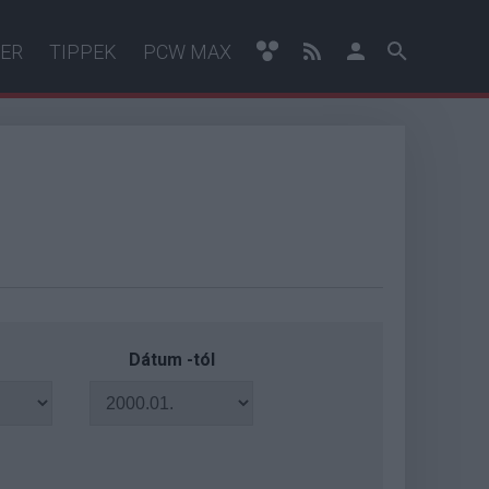
ER
TIPPEK
PCW MAX
Dátum -tól