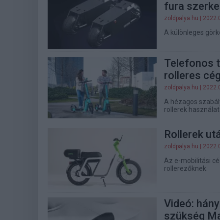
fura szerke
zoldpalya.hu
| 2022.
A különleges görko
Telefonos t
rolleres cé
zoldpalya.hu
| 2022.
A hézagos szabál
rollerek használat
Rollerek ut
zoldpalya.hu
| 2022.
Az e-mobilitási cé
rollerezőknek.
Videó: hány
szükség M