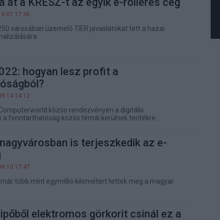
ná át a KRESZ-t az egyik e-rolleres cég
10.01 17:36
 250 városában üzemelő TIER javaslatokat tett a hazai
alizálására.
022: hogyan lesz profit a
tóságból?
09.14 14:12
 Computerworld közös rendezvényén a digitális
 a fenntarthatóság közös témái kerülnek terítékre.
nagyvárosban is terjeszkedik az e-
g
09.10 17:47
 már több mint egymillió kilométert tettek meg a magyar
ipőből elektromos görkorit csinál ez a