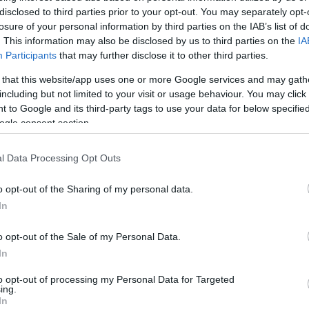
disclosed to third parties prior to your opt-out. You may separately opt-
losure of your personal information by third parties on the IAB’s list of
. This information may also be disclosed by us to third parties on the
IA
tatták be a közlekedés jövőjét - egy
Participants
that may further disclose it to other third parties.
 that this website/app uses one or more Google services and may gath
01.07 08:44
including but not limited to your visit or usage behaviour. You may click 
ező zsenik elképzelték a fenntartható városi mobilitás
 to Google and its third-party tags to use your data for below specifi
ogle consent section.
ág ingyen elektromosra cserél minden
l Data Processing Opt Outs
párt
01.05 08:44
o opt-out of the Sharing of my personal data.
már megvan rá, indulhat a világelső kezdeményezés.
In
o opt-out of the Sale of my Personal Data.
kesek is használhatják majd a TIER
In
12.09 17:41
to opt-out of processing my Personal Data for Targeted
ing.
olgáltató cég egy francia startuppal közösen teszteli a
In