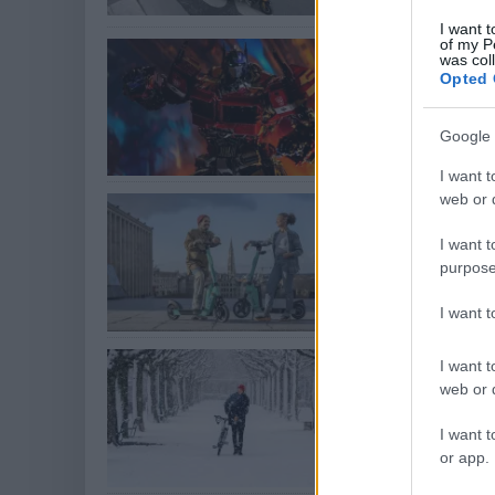
I want t
of my P
Elektromos 
was col
meg a Tran
Opted 
zoldpalya.hu
| 2022.
Google 
Elítélhető módon 
I want t
web or d
Ennyi volt 
zoldpalya.hu
| 2022.
I want t
Párizsban már font
purpose
eszközöket.
I want 
Ezekre a dol
I want t
vagy roller
web or d
zoldpalya.hu
| 2022.
I want t
Télen sem kell le
or app.