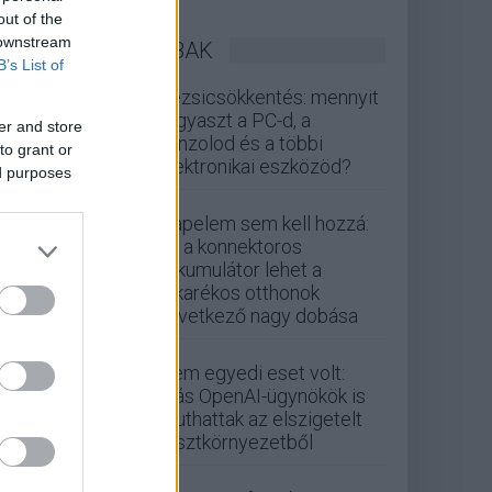
out of the
 downstream
LEGOLVASOTTABBAK
B’s List of
Rezsicsökkentés: mennyit
fogyaszt a PC-d, a
er and store
konzolod és a többi
to grant or
elektronikai eszközöd?
ed purposes
Napelem sem kell hozzá:
ez a konnektoros
akkumulátor lehet a
takarékos otthonok
következő nagy dobása
Nem egyedi eset volt:
más OpenAI-ügynökök is
kijuthattak az elszigetelt
tesztkörnyezetből