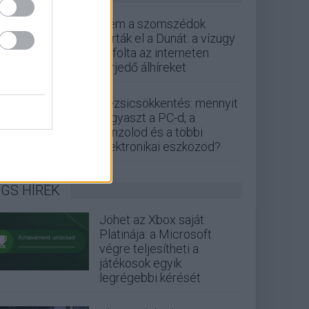
Nem a szomszédok
zárták el a Dunát: a vízügy
cáfolta az interneten
terjedő álhíreket
Rezsicsökkentés: mennyit
fogyaszt a PC-d, a
konzolod és a többi
elektronikai eszközöd?
GS HÍREK
Jöhet az Xbox saját
Platinája: a Microsoft
végre teljesítheti a
játékosok egyik
legrégebbi kérését