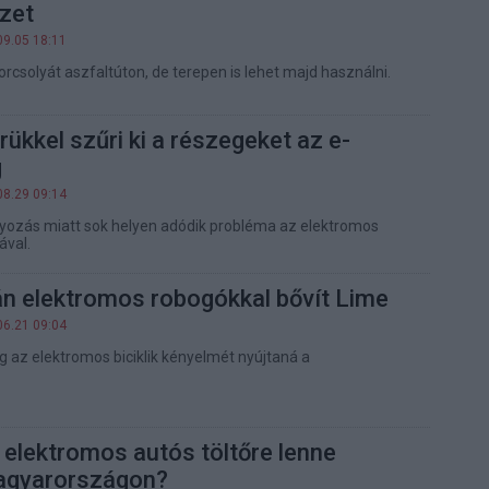
zet
09.05 18:11
rcsolyát aszfaltúton, de terepen is lehet majd használni.
rükkel szűri ki a részegeket az e-
g
08.29 09:14
yozás miatt sok helyen adódik probléma az elektromos
ával.
án elektromos robogókkal bővít Lime
06.21 09:04
g az elektromos biciklik kényelmét nyújtaná a
 elektromos autós töltőre lenne
agyarországon?