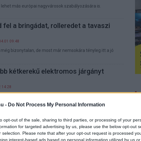
 lehet más európai nagyvárosok szabályozására is.
 fel a bringádat, rolleredet a tavaszi
04.01 09:48
 még bizonytalan, de most már nemsokára tényleg itt a jó
bb kétkerekű elektromos járgányt
2 14:28
t a gyártó elektromos biciklije is!
u -
Do Not Process My Personal Information
iderül, hogy eltűnnek-e az
to opt-out of the sale, sharing to third parties, or processing of your per
rollerek Párizs utcáiról
formation for targeted advertising by us, please use the below opt-out s
03.09 19:49
r selection. Please note that after your opt-out request is processed y
eing interest-based ads based on personal information utilized by us or
 teremthet ha a helyiek a mikromobilitási eszközök ellen