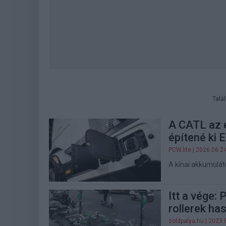
Talá
A CATL az 
építené ki 
PCW.lite
| 2026.06.2
A kínai akkumuláto
Itt a vége: 
rollerek ha
zoldpalya.hu
| 2023.