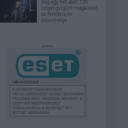
Alig egy hét alatt 120
céget gyűjtött maga köré
az Nvidia új AI-
szövetsége
Hirdetés