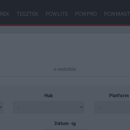
ÍREK
TESZTEK
PCW.LITE
PCW.PRO
PCW.MAST
Hub
Platform
Dátum -ig