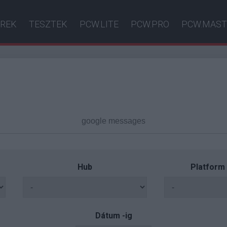
ÍREK
TESZTEK
PCW.LITE
PCW.PRO
PCW.MAST
Hub
Platform
Dátum -ig