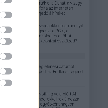
zárták el a Dunát: a vízügy
cáfolta az interneten
terjedő álhíreket
Rezsicsökkentés: mennyit
fogyaszt a PC-d, a
konzolod és a többi
elektronikai eszközöd?
GS HÍREK
Megjelenési dátumot
kapott az Endless Legend
2
A Nothing valamiért AI-
emberekkel reklámozza
az egyébként nagyon