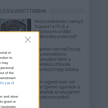
LEGOLVASOTTABBAK
Rezsicsökkentés: mennyit
fogyaszt a PC-d, a
konzolod és a többi
elektronikai eszközöd?
Napelem sem kell hozzá:
sonal or
ez a konnektoros
ection to
akkumulátor lehet a
ou may
takarékos otthonok
 personal
következő nagy dobása
out of the
 downstream
Nem egyedi eset volt:
B’s List of
más OpenAI-ügynökök is
kijuthattak az elszigetelt
er and store
tesztkörnyezetből
to grant or
ed purposes