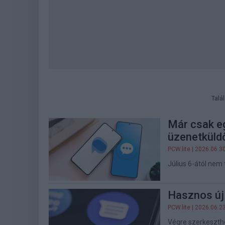
Talá
Már csak eg
üzenetküld
PCW.lite
| 2026.06.3
Július 6-ától nem
Hasznos új
PCW.lite
| 2026.06.2
Végre szerkeszthe