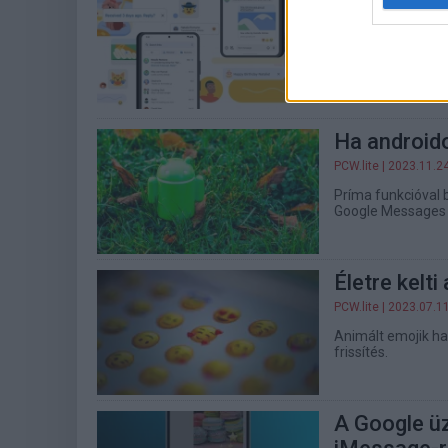
aminek mind
PCW.lite
| 2023.12.1
Az iMessage és a 
tartani a kor elvár
Ha androido
PCW.lite
| 2023.11.2
Príma funkcióval 
Google Messages 
Életre kelt
PCW.lite
| 2023.07.1
Animált emojik ha
frissítés.
A Google ü