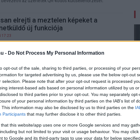
 bevezetni az üzenetek QR-kódos kulcsellenőrzését.
an elrejti a meztelen képeket a
etküldő új funkciója
4 17:23
 is védi, illetve figyelmezteti a rendszer.
u -
Do Not Process My Personal Information
nos üzenetek ideje?
to opt-out of the sale, sharing to third parties, or processing of your per
2 12:45
formation for targeted advertising by us, please use the below opt-out s
 végre bevezeti a törlés mindenkinek funkciót.
r selection. Please note that after your opt-out request is processed y
eing interest-based ads based on personal information utilized by us or
disclosed to third parties prior to your opt-out. You may separately opt-
losure of your personal information by third parties on the IAB’s list of
t funkciót kapott a Google Messages
. This information may also be disclosed by us to third parties on the
IA
Participants
that may further disclose it to other third parties.
2 14:03
ése megkímél a kéretlen meztelen képektől.
 that this website/app uses one or more Google services and may gath
including but not limited to your visit or usage behaviour. You may click 
 to Google and its third-party tags to use your data for below specifi