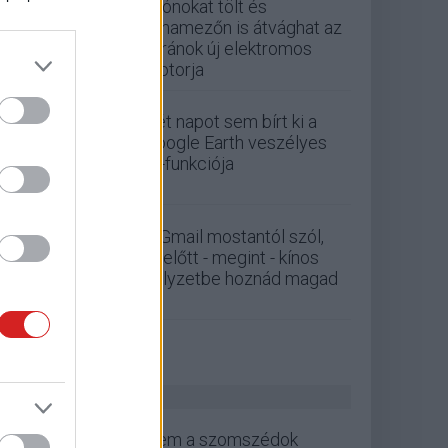
Drónokat tölt és
aknamezőn is átvághat az
ukránok új elektromos
motorja
Két napot sem bírt ki a
Google Earth veszélyes
AI-funkciója
A Gmail mostantól szól,
mielőtt - megint - kínos
helyzetbe hoznád magad
ZÖLD PÁLYA
Nem a szomszédok