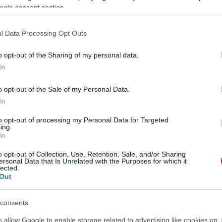
ogle consent section.
Messagesben egyszerűbb módunk
üzenetek leállítására
l Data Processing Opt Outs
2 12:01
o opt-out of the Sharing of my personal data.
nül egyszerű lesz megálljt parancsolni a spameknek.
In
tos funkció érkezik a Google
o opt-out of the Sale of my Personal Data.
be
In
2 06:30
to opt-out of processing my Personal Data for Targeted
ing.
s visszaállítási eszköz forradalmasítja a Google Messagest.
In
o opt-out of Collection, Use, Retention, Sale, and/or Sharing
 várt funkcióval bővül a Google
ersonal Data that Is Unrelated with the Purposes for which it
lected.
alkalmazás
Out
9 14:56
el még egyszerűbb lesz a kontaktok testreszabása.
consents
o allow Google to enable storage related to advertising like cookies on