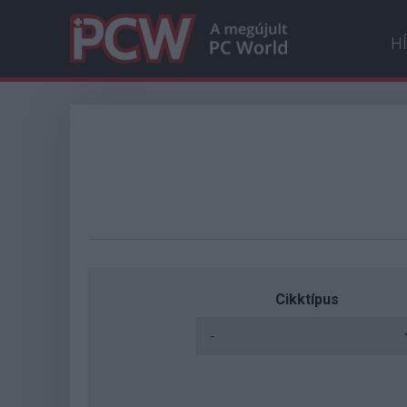
H
Cikktípus