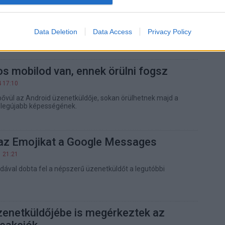
ig is alapnak kellett volna lennie
4 10:50
Data Deletion
Data Access
Privacy Policy
WhatsApp után a Google Messages is igyekszik lépést
ásaival.
s mobilod van, ennek örülni fogsz
4 17:10
bővül az Android üzenetküldője, sokan örülhetnek majd a
legújabb képességének.
i az Emojikat a Google Messages
1 21:21
dával dobta fel a népszerű üzenetküldőt a legutóbbi
zenetküldőjébe is megérkeztek az