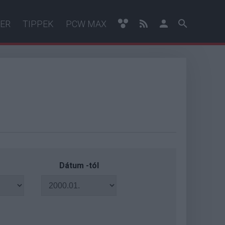
ER
TIPPEK
PCW MAX
Dátum -tól