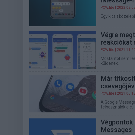
iMessage-r
PCW.lite
| 2022.02.0
Egy kicsit közele
Végre megt
reakciókat 
PCW.lite
| 2021.11.2
Mostantól nem les
küldenek.
Már titkosí
csevegőjév
PCW.lite
| 2021.06.1
A Google Messages
felhasználók elé.
Végpontok k
Messages