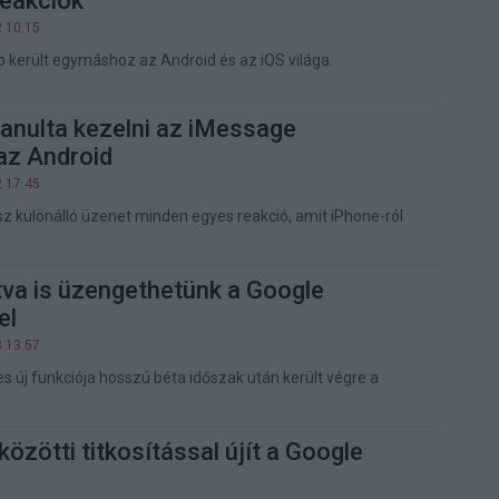
eakciók
2 10:15
bb került egymáshoz az Android és az iOS világa.
anulta kezelni az iMessage
az Android
2 17:45
z különálló üzenet minden egyes reakció, amit iPhone-ról
tva is üzengethetünk a Google
el
8 13:57
 új funkciója hosszú béta időszak után került végre a
özötti titkosítással újít a Google