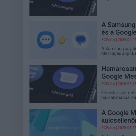
A Samsung b
és a Google
PCW.lite
| 2026.04.0
A Samsung úgy dö
Messages appot, 
Hamarosan k
Google Mes
PCW.lite
| 2026.03.1
Érkezik a szemete
hacsak manuálisa
A Google M
kulcsellenő
PCW.lite
| 2025.08.2