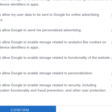
 beállításokkal érkezhet a Google
evice identifiers in apps.
égóta várt funkciója
o allow my user data to be sent to Google for online advertising
5 16:01
s.
ályok miatt a vállalat eddig visszatartotta a Profilok
etését.
to allow Google to send me personalized advertising.
ixel és Galaxy mobilok kiváltsága a
o allow Google to enable storage related to analytics like cookies on
oogle Messages alkalmazásban
evice identifiers in apps.
8 16:01
o allow Google to enable storage related to functionality of the website
ltek a chatbot használatára vonatkozó követelmények.
o allow Google to enable storage related to personalization.
fontos funkciót a Google azoktól, akik
 telefonjukkal
o allow Google to enable storage related to security, including
8 06:54
cation functionality and fraud prevention, and other user protection.
kek tulajdonosai kénytelenek lemondani egy hasznos
csevegőjébe is jöhet a funkció,
CONFIRM