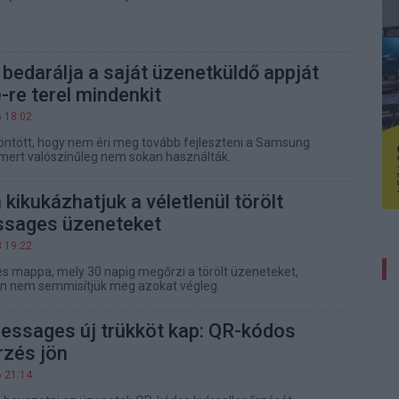
edarálja a saját üzenetküldő appját
-re terel mindenkit
6 18:02
ntött, hogy nem éri meg tovább fejleszteni a Samsung
mert valószínűleg nem sokan használták.
ikukázhatjuk a véletlenül törölt
sages üzeneteket
3 19:22
s mappa, mely 30 napig megőrzi a törölt üzeneteket,
n nem semmisítjük meg azokat végleg.
essages új trükköt kap: QR-kódos
rzés jön
6 21:14