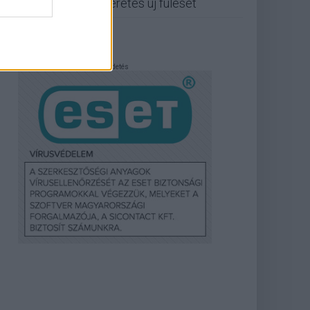
ígéretes új fülesét
Hirdetés