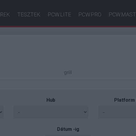
ÍREK
TESZTEK
PCW.LITE
PCW.PRO
PCW.MAST
Hub
Platform
Dátum -ig