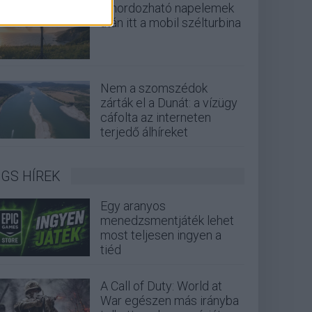
A hordozható napelemek
után itt a mobil szélturbina
Nem a szomszédok
zárták el a Dunát: a vízügy
cáfolta az interneten
terjedő álhíreket
GS HÍREK
Egy aranyos
menedzsmentjáték lehet
most teljesen ingyen a
tiéd
A Call of Duty: World at
War egészen más irányba