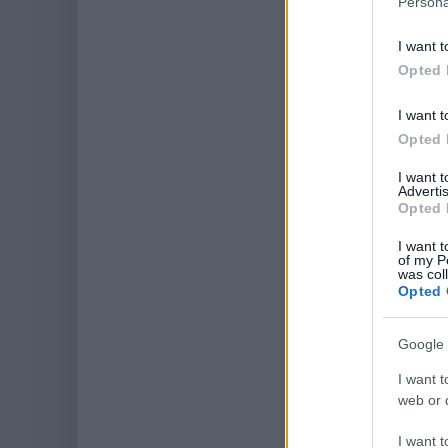
Persona
I want t
Opted 
I want t
Opted 
I want 
Advertis
Opted 
I want t
of my P
was col
Opted 
Google 
I want t
web or d
I want t