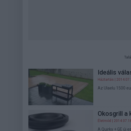
Talá
Ideális vál
Háztartás
| 2014.07.
Az Ulaelu 1500 eur
Okosgrill a
Életmód
| 2014.07.1
A Quirky + GE új e