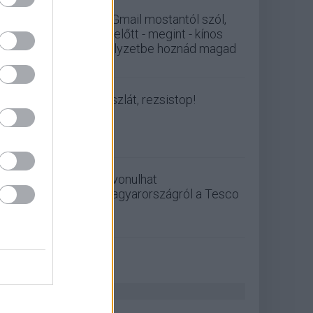
A Gmail mostantól szól,
mielőtt - megint - kínos
helyzetbe hoznád magad
Viszlát, rezsistop!
Kivonulhat
Magyarországról a Tesco
ZÖLD PÁLYA