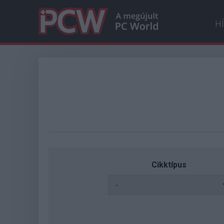
H
Cikktípus