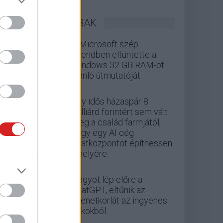
LEGOLVASOTTABBAK
A Microsoft szép
csendben eltüntette a
Windows 32 GB RAM-ot
ajánló útmutatóját
Egy idős házaspár 8
milliárd forintért sem vált
meg a család farmjától,
hogy egy AI cég
adatközpontot építhessen
a helyére
Nagyot lép előre a
ChatGPT, eltűnik az
üzenetkorlát az ingyenes
fiókokból