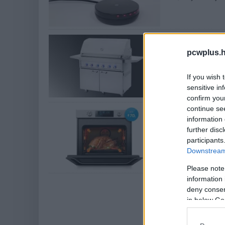
Beteljesült
okossütő
pcwplus.h
CES 2014
| 2014.01.
If you wish 
A hangvezérelt Ly
sensitive in
főzést. Legalábbis 
confirm you
continue se
Okos sütőv
information 
Életmód
| 2013.12.0
further disc
participants
A készülék melegít
használható.
Downstream 
Please note
information 
deny consent
in below Go