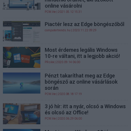
online vásárolni
PCW.lite
| 2021.05.12 15:31
Piactér lesz az Edge böngészőből
computertrends.hu
| 2020.11.22 09:29
Most érdemes legális Windows
10-re váltani, itt a legjobb akció!
PR cikk
| 2020.09.14 06:00
Pénzt takaríthat meg az Edge
böngésző az online vásárlások
során
PCW.lite
| 2020.08.18 17:19
3 jó hír: itt a nyár, olcsó a Windows
és olcsó az Office!
PCW.lite
| 2020.06.29 06:00