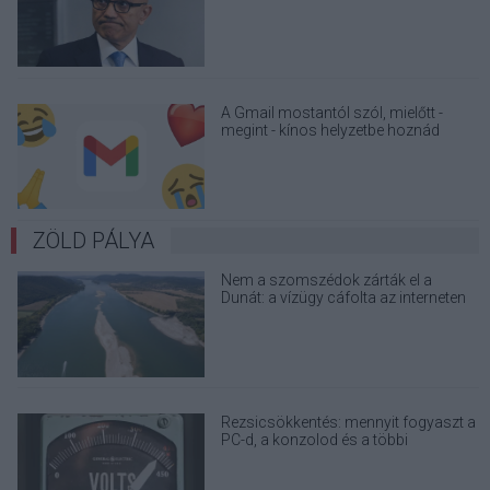
útmutatóját
A Gmail mostantól szól, mielőtt -
megint - kínos helyzetbe hoznád
magad
ZÖLD PÁLYA
Nem a szomszédok zárták el a
Dunát: a vízügy cáfolta az interneten
terjedő álhíreket
Rezsicsökkentés: mennyit fogyaszt a
PC-d, a konzolod és a többi
elektronikai eszközöd?