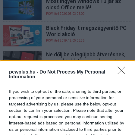
Most ingyen Windows 10 jár az
olcsó Office mellé!
PCW.lite
| 2020.05.03 06:00
Black Friday-t megszégyenítő PC
World akció
PCW.lite
| 2019.12.05 06:36
Ne dőlj be a legújabb átverésnek,
nem ad több tízezres kupont a
Tesco
pcwplus.hu -
Do Not Process My Personal
PCW.lite
| 2019.11.12 13:30
Information
Windows 10 Pro 4000 forint alatt?
If you wish to opt-out of the sale, sharing to third parties, or
Itt lehetséges!
processing of your personal or sensitive information for
PCW.lite
| 2019.09.19 11:00
targeted advertising by us, please use the below opt-out
section to confirm your selection. Please note that after your
Ingyen hívások a júniusi PC
opt-out request is processed you may continue seeing
Worddel
interest-based ads based on personal information utilized by
PCW.lite
| 2019.06.07 06:30
us or personal information disclosed to third parties prior to