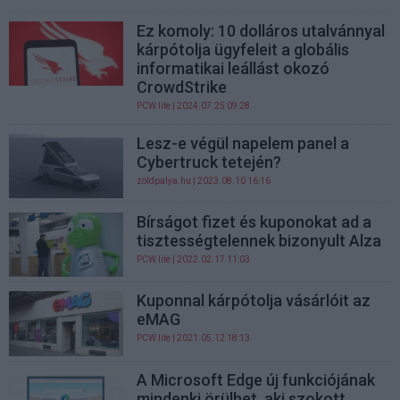
Ez komoly: 10 dolláros utalvánnyal
kárpótolja ügyfeleit a globális
informatikai leállást okozó
CrowdStrike
PCW.lite
| 2024.07.25 09:28
Lesz-e végül napelem panel a
Cybertruck tetején?
zoldpalya.hu
| 2023.08.10 16:16
Bírságot fizet és kuponokat ad a
tisztességtelennek bizonyult Alza
PCW.lite
| 2022.02.17 11:03
Kuponnal kárpótolja vásárlóit az
eMAG
PCW.lite
| 2021.05.12 18:13
A Microsoft Edge új funkciójának
mindenki örülhet, aki szokott