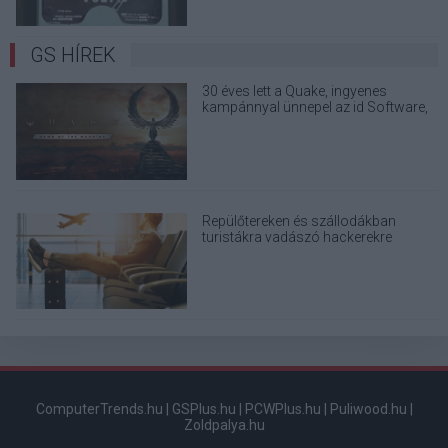
GS HÍREK
30 éves lett a Quake, ingyenes
kampánnyal ünnepel az id Software,
a Bethesda és a MachineGames
Repülőtereken és szállodákban
turistákra vadászó hackerekre
figyelmeztet a Microsoft
ComputerTrends.hu
|
GSPlus.hu
|
PCWPlus.hu
|
Puliwood.hu
|
Zoldpalya.hu