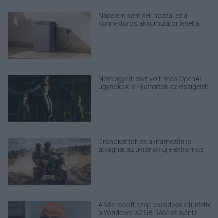
Napelem sem kell hozzá: ez a
konnektoros akkumulátor lehet a
takarékos otthonok következő nagy
dobása
Nem egyedi eset volt: más OpenAI-
ügynökök is kijuthattak az elszigetelt
tesztkörnyezetből
Drónokat tölt és aknamezőn is
átvághat az ukránok új elektromos
motorja
A Microsoft szép csendben eltüntette
a Windows 32 GB RAM-ot ajánló