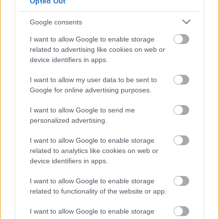
Opted Out
A kuponok felkorbácsolták az
online vásárlási kedvet
Google consents
Közélet
| 2011.08.09 14:30
I want to allow Google to enable storage
Kuponőrület a weben
related to advertising like cookies on web or
Közélet
| 2011.04.11 06:43
device identifiers in apps.
I want to allow my user data to be sent to
Megjelent az áprilisi PC World!
Google for online advertising purposes.
Közélet
| 2011.04.07 09:45
I want to allow Google to send me
personalized advertising.
Napi tipp: Mailinator - eldobható
I want to allow Google to enable storage
e-mail cím
related to analytics like cookies on web or
Szoftver
| 2011.02.25 09:02
device identifiers in apps.
Ajándék Google AdWords kupon a
I want to allow Google to enable storage
PC Worldben!
related to functionality of the website or app.
Közélet
| 2008.03.01 05:59
I want to allow Google to enable storage