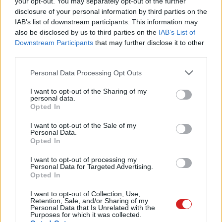
your opt-out. You may separately opt-out of the further
Hipervékony úti-kijelzőtől grafikus
disclosure of your personal information by third parties on the
kártyáig: új GearBest akciók
IAB’s list of downstream participants. This information may
PCW.pro
| 2019.01.30 15:00
also be disclosed by us to third parties on the
IAB’s List of
Downstream Participants
that may further disclose it to other
Kémelhárítás a májusi PC
third parties.
Worldben
Please note that this website/app uses one or more Google
PCW.lite
| 2017.05.08 11:00
Personal Data Processing Opt Outs
services and may gather and store information including but
not limited to your visit or usage behaviour. You may click to
I want to opt-out of the Sharing of my
Itt a friss PC World, irány a nappali
personal data.
grant or deny consent to Google and its third-party tags to
Hardver
| 2015.12.04 06:00
Opted In
use your data for below specified purposes in below Google
consent section.
I want to opt-out of the Sale of my
Personal Data.
Tévézz ingyen a decemberi PC
Opted In
Worlddel
I want to opt-out of processing my
Életmód
| 2014.12.05 06:30
Personal Data for Targeted Advertising.
Opted In
90 százalékos akcióba kezdett a
Razer
I want to opt-out of Collection, Use,
Retention, Sale, and/or Sharing of my
Hardver
| 2013.04.22 06:30
Personal Data that Is Unrelated with the
Purposes for which it was collected.