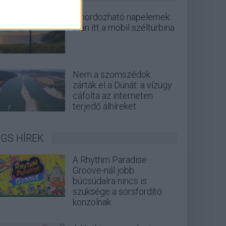
A hordozható napelemek
után itt a mobil szélturbina
Nem a szomszédok
zárták el a Dunát: a vízügy
cáfolta az interneten
terjedő álhíreket
GS HÍREK
A Rhythm Paradise
Groove-nál jobb
búcsúdalra nincs is
szüksége a sorsfordító
konzolnak