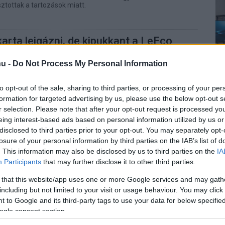
sztottak a tartozások miatt.
arta leigázni, de kipukkant a LeEco
 12:30
u -
Do Not Process My Personal Information
m-völgyből a gyártó, pedig nem is olyan régen globális
lt.
to opt-out of the sale, sharing to third parties, or processing of your per
formation for targeted advertising by us, please use the below opt-out s
r selection. Please note that after your opt-out request is processed y
em kell a MediaTek
eing interest-based ads based on personal information utilized by us or
esszora?
disclosed to third parties prior to your opt-out. You may separately opt-
 09:05
losure of your personal information by third parties on the IAB’s list of
. This information may also be disclosed by us to third parties on the
IA
X30-rendelések 50 százalékát lehet kénytelen
MediaTek.
Participants
that may further disclose it to other third parties.
 that this website/app uses one or more Google services and may gath
nhat a LeEco
including but not limited to your visit or usage behaviour. You may click 
1 09:00
 to Google and its third-party tags to use your data for below specifi
ogle consent section.
énzügyi helyzetbe kerül a feltörekvő LeEco, amely most
áltoztatásokba kezd.