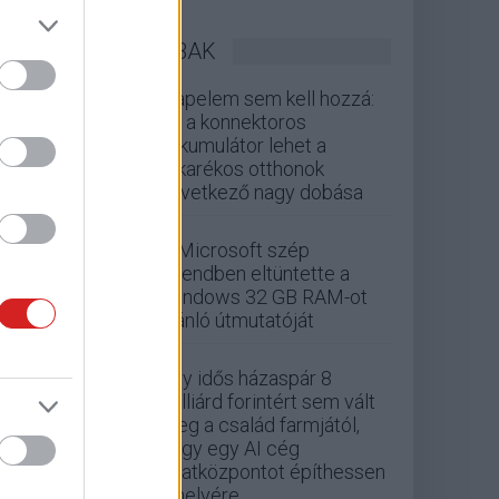
LEGOLVASOTTABBAK
Napelem sem kell hozzá:
ez a konnektoros
akkumulátor lehet a
takarékos otthonok
következő nagy dobása
A Microsoft szép
csendben eltüntette a
Windows 32 GB RAM-ot
ajánló útmutatóját
Egy idős házaspár 8
milliárd forintért sem vált
meg a család farmjától,
hogy egy AI cég
adatközpontot építhessen
a helyére