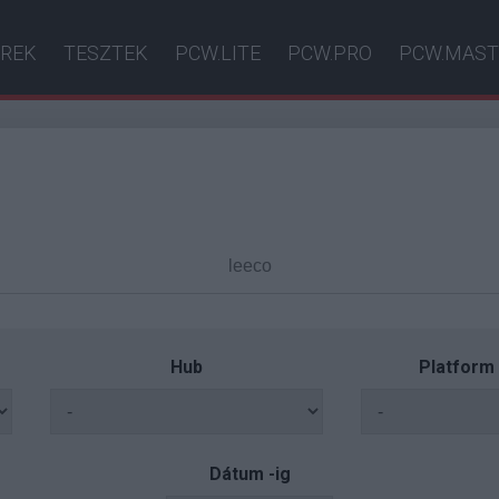
ÍREK
TESZTEK
PCW.LITE
PCW.PRO
PCW.MAST
Hub
Platform
Dátum -ig