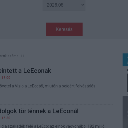
Keresés
latok száma: 11
beintett a LeEconak
3 13:00
követel a Vizio a LeEcotól, miután a beígért felvásárlás
dolgok történnek a LeEconál
6 16:30
uld a szakadék felé a LeEco: az elnök vagyonából 182 millió