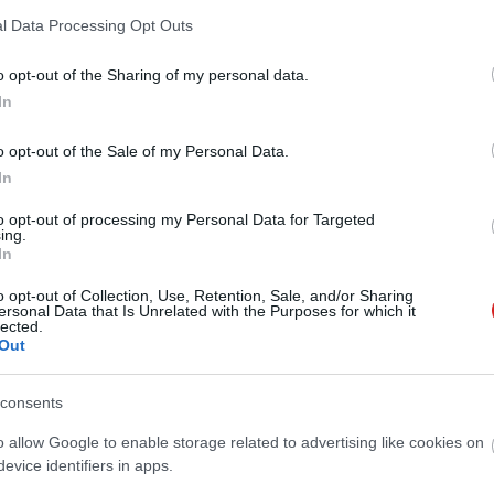
l Data Processing Opt Outs
valyerős a LeEco Le Pro 3
o opt-out of the Sharing of my personal data.
1:00
In
apdragon 821-es processzor, 6GB RAM és 4070 mAh-s
o opt-out of the Sale of my Personal Data.
In
t vett a LeEco
to opt-out of processing my Personal Data for Targeted
ing.
 13:31
In
fizetett a kínai gyártó a Vizioért, és egyre gyorsabban
o opt-out of Collection, Use, Retention, Sale, and/or Sharing
ersonal Data that Is Unrelated with the Purposes for which it
lected.
Out
amsung dupla kamerás moduljai
consents
1:02
 és az Oppo is a megrendelők között van.
o allow Google to enable storage related to advertising like cookies on
evice identifiers in apps.