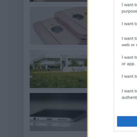
I want t
8 GB RAM-o
purpose
Mobil
| 2016.06.17 1
I want 
A LeEco már most
I want t
web or d
A legnagyob
I want t
Közélet
| 2016.05.04
or app.
Első körben lecsa
I want t
I want t
Az Apple el
authenti
Hardver
| 2016.04.26
Egy kínai milliárd
elavultak.