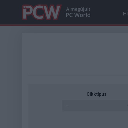
H
Cikktípus