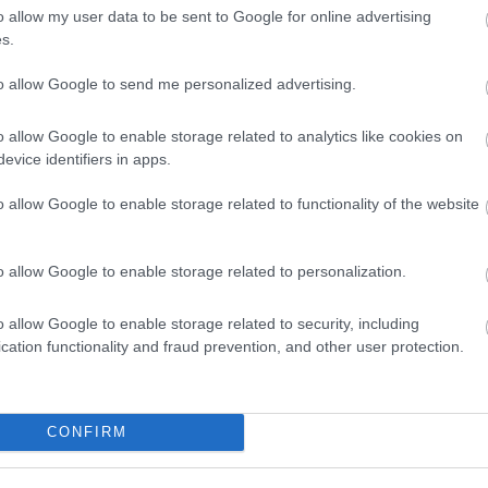
o allow my user data to be sent to Google for online advertising
t kapnak az okostelefonok
s.
4:00
to allow Google to send me personalized advertising.
 augusztusban nagy dobásra készül.
o allow Google to enable storage related to analytics like cookies on
evice identifiers in apps.
bakat ütné ki a nyeregből a LeEco
o allow Google to enable storage related to functionality of the website
 10:00
pna a cég a Yahoo 19,6 hektáros birtokára Santa Clarában.
o allow Google to enable storage related to personalization.
o allow Google to enable storage related to security, including
avult
cation functionality and fraud prevention, and other user protection.
 09:02
os vállalkozó szerint az Apple termékei és ötletei egyaránt
CONFIRM