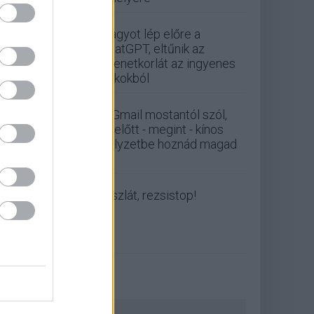
Nagyot lép előre a
ChatGPT, eltűnik az
üzenetkorlát az ingyenes
fiókokból
A Gmail mostantól szól,
mielőtt - megint - kínos
helyzetbe hoznád magad
Viszlát, rezsistop!
ZÖLD PÁLYA