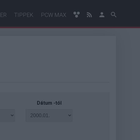
ER
TIPPEK
PCW MAX
Dátum -tól