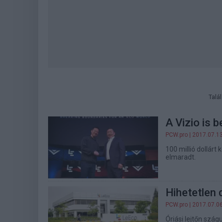
Talá
A Vizio is 
PCW.pro
| 2017.07.1
100 millió dollárt 
elmaradt.
Hihetetlen 
PCW.pro
| 2017.07.0
Óriási lejtőn szág