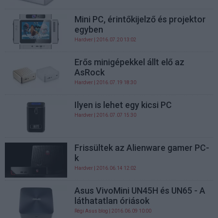
Mini PC, érintőkijelző és projektor
egyben
Hardver
| 2016.07.20 13:02
Erős minigépekkel állt elő az
AsRock
Hardver
| 2016.07.19 18:30
Ilyen is lehet egy kicsi PC
Hardver
| 2016.07.07 15:30
Frissültek az Alienware gamer PC-
k
Hardver
| 2016.06.14 12:02
Asus VivoMini UN45H és UN65 - A
láthatatlan óriások
Régi Asus blog
| 2016.06.09 10:00