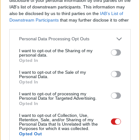
disclosure of your personal information by third parties on the
PCW.pro
| 2019.08.16 09:00
IAB’s list of downstream participants. This information may
also be disclosed by us to third parties on the
IAB’s List of
Kiderült, hogy milyen lesz az Intel
Downstream Participants
that may further disclose it to other
Phantom Canyon NUC
third parties.
PCW.pro
| 2019.08.12 14:00
Please note that this website/app uses one or more Google
Personal Data Processing Opt Outs
services and may gather and store information including but
GeForce RTX grafikát kínálnak a
not limited to your visit or usage behaviour. You may click to
I want to opt-out of the Sharing of my
Zotac Magnus mini PC-k
personal data.
grant or deny consent to Google and its third-party tags to
PCW.pro
| 2019.08.10 13:02
Opted In
use your data for below specified purposes in below Google
consent section.
I want to opt-out of the Sale of my
Hordozható és moduláris mini PC
Personal Data.
lett a pi-top [4]
Opted In
PCW.pro
| 2019.07.14 10:03
I want to opt-out of processing my
Personal Data for Targeted Advertising.
Kilencedik-generációs Intel Core
Opted In
CPU-t kapnak a HP ProDesk mini
PC-k
I want to opt-out of Collection, Use,
Retention, Sale, and/or Sharing of my
PCW.pro
| 2019.07.12 10:03
Personal Data that Is Unrelated with the
Purposes for which it was collected.
Megjelent az alig 10 000 forintos
Opted Out