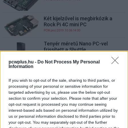
Két kijelzővel is megbirkózik a
Rock Pi 4C mini PC
PCW.pro
| 2019.10.06 14:00
Tenyér méretű Nano PC-vel
frissített a Shuttle
PCW.pro
| 2019.10.03 15:00
pcwplus.hu -
Do Not Process My Personal
Information
Teljesen néma a Minix mini PC
PCW.pro
| 2019.09.16 12:00
If you wish to opt-out of the sale, sharing to third parties, or
processing of your personal or sensitive information for
targeted advertising by us, please use the below opt-out
Ventilátorok nélküli mini PC lesz
section to confirm your selection. Please note that after your
az Intel Chaco Canyon NUC
opt-out request is processed you may continue seeing
PCW.pro
| 2019.09.10 16:33
interest-based ads based on personal information utilized by
us or personal information disclosed to third parties prior to
1,3 literes, passzív hűtésű PC lett
your opt-out. You may separately opt-out of the further
a Shuttle DS10U