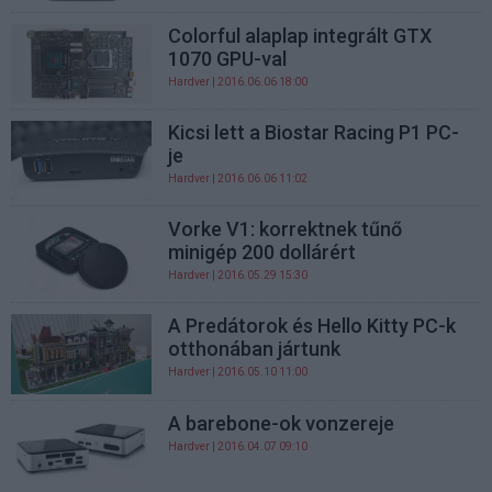
Colorful alaplap integrált GTX
1070 GPU-val
Hardver
| 2016.06.06 18:00
Kicsi lett a Biostar Racing P1 PC-
je
Hardver
| 2016.06.06 11:02
Vorke V1: korrektnek tűnő
minigép 200 dollárért
Hardver
| 2016.05.29 15:30
A Predátorok és Hello Kitty PC-k
otthonában jártunk
Hardver
| 2016.05.10 11:00
A barebone-ok vonzereje
Hardver
| 2016.04.07 09:10