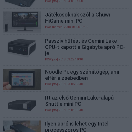
PCW.pro
| 2018.04.09 15:00
Játékosoknak szól a Chuwi
HiGame mini PC
PCW.master
| 2018.04.06 07:00
Passzív hűtést és Gemini Lake
CPU-t kapott a Gigabyte apró PC-
je
PCW.pro
| 2018.03.22 10:30
Noodle Pi: egy számítógép, ami
elfér a zsebedben
PCW.pro
| 2018.03.06 13:30
Itt az első Gemini Lake-alapú
Shuttle mini PC
PCW.pro
| 2018.02.08 11:30
Ilyen apró is lehet egy Intel
processzoros PC