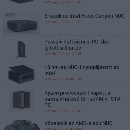
PCW.pro
| 2019.11.15 13:08
Érkezik az Intel Frost Canyon NUC
PCW.pro
| 2019.11.12 15:35
Passzív hűtésű mini PC-kkel
újított a Shuttle
PCW.pro
| 2019.11.10 14:03
10 nm-es NUC-t nyugdíjazott az
Intel
PCW.pro
| 2019.11.04 13:00
Ryzen processzort kapott a
passzív hűtésű Cirrus7 Mini-STX
PC
PCW.pro
| 2019.10.11 14:02
Közeledik az AMD-alapú NUC
PCW.pro
| 2019.10.07 14:00