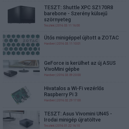
TESZT: Shuttle XPC SZ170R8
barebone - Szerény külsejű
szörnyeteg
Tesztek
| 2016.03.11 16:00
Ütős minigéppel újított a ZOTAC
Hardver
| 2016.03.11 10:01
GeForce is kerülhet az új ASUS
VivoMini gépbe
Hardver
| 2016.03.09 20:00
Hivatalos a Wi-Fi vezérlős
Raspberry Pi 3
Hardver
| 2016.02.29 17:00
TESZT: Asus Vivomini UN45 -
Irodai minigép újratöltve
Tesztek
| 2016.01.22 16:10