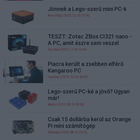
Jönnek a Lego-szerű mini PC-k
Acer Blog
| 2015.12.03 15:00
TESZT: Zotac ZBox CI321 nano -
A PC, amit észre sem veszel
Tesztek
| 2015.11.06 16:00
Piacra került a zsebben elférő
Kangaroo PC
Hardver
| 2015.10.26 18:00
Lego-szerű PC-ké a jövő? Ugyan
már!
Mobil
| 2015.09.15 09:00
Csak 15 dollárba kerül az Orange
Pi mini számítógép
Életmód
| 2015.08.31 20:15