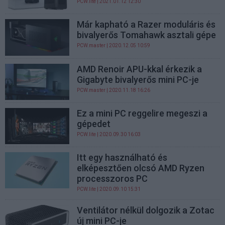
PCW.lite
| 2021.01.12 12:30
Már kapható a Razer moduláris és
bivalyerős Tomahawk asztali gépe
PCW.master
| 2020.12.05 10:59
AMD Renoir APU-kkal érkezik a
Gigabyte bivalyerős mini PC-je
PCW.master
| 2020.11.18 16:26
Ez a mini PC reggelire megeszi a
gépedet
PCW.lite
| 2020.09.30 16:03
Itt egy használható és
elképesztően olcsó AMD Ryzen
processzoros PC
PCW.lite
| 2020.09.10 15:31
Ventilátor nélkül dolgozik a Zotac
új mini PC-je