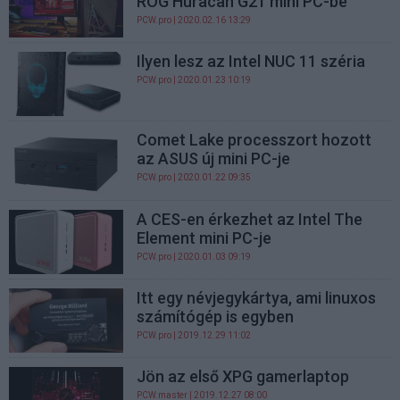
ROG Huracan G21 mini PC-be
PCW.pro
| 2020.02.16 13:29
Ilyen lesz az Intel NUC 11 széria
PCW.pro
| 2020.01.23 10:19
Comet Lake processzort hozott
az ASUS új mini PC-je
PCW.pro
| 2020.01.22 09:35
A CES-en érkezhet az Intel The
Element mini PC-je
PCW.pro
| 2020.01.03 09:19
Itt egy névjegykártya, ami linuxos
számítógép is egyben
PCW.pro
| 2019.12.29 11:02
Jön az első XPG gamerlaptop
PCW.master
| 2019.12.27 08:00