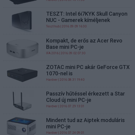
TESZT: Intel 6i7KYK Skull Canyon
NUC - Gamerek kíméljenek
Teszt hub
| 2016.09.09 16:30
Kompakt, de erős az Acer Revo
Base mini PC-je
IFA 2016
| 2016.09.02 07:30
ZOTAC mini PC akár GeForce GTX
1070-nel is
Hardver
| 2016.08.31 19:40
Passzív hűtéssel érkezett a Star
Cloud új mini PC-je
Hardver
| 2016.07.29 13:01
Mindent tud az Aiptek moduláris
mini PC-je
Hardver
| 2016.07.24 09:01