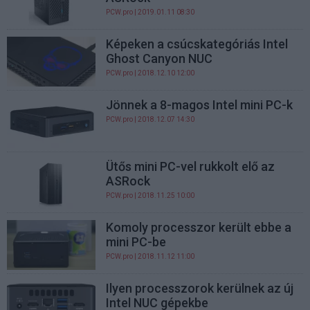
PCW.pro
| 2019.01.11 08:30
Képeken a csúcskategóriás Intel
Ghost Canyon NUC
PCW.pro
| 2018.12.10 12:00
Jönnek a 8-magos Intel mini PC-k
PCW.pro
| 2018.12.07 14:30
Ütős mini PC-vel rukkolt elő az
ASRock
PCW.pro
| 2018.11.25 10:00
Komoly processzor került ebbe a
mini PC-be
PCW.pro
| 2018.11.12 11:00
Ilyen processzorok kerülnek az új
Intel NUC gépekbe