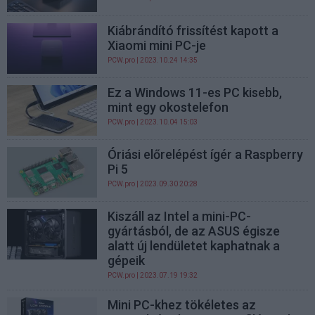
Kiábrándító frissítést kapott a
Xiaomi mini PC-je
PCW.pro
| 2023.10.24 14:35
Ez a Windows 11-es PC kisebb,
mint egy okostelefon
PCW.pro
| 2023.10.04 15:03
Óriási előrelépést ígér a Raspberry
Pi 5
PCW.pro
| 2023.09.30 20:28
Kiszáll az Intel a mini-PC-
gyártásból, de az ASUS égisze
alatt új lendületet kaphatnak a
gépeik
PCW.pro
| 2023.07.19 19:32
Mini PC-khez tökéletes az