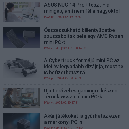
ASUS NUC 14 Pro+ teszt – a
minigép, ami nem fél a nagyoktól
PCW.pro
| 2024.08.19 09:20
Összecsukható billentyűzetbe
szuszakoltak bele egy AMD Ryzen
mini PC-t
PCW.master
| 2024.07.08 14:33
A Cybertruck formájú mini PC az
idei év legvadabb dizájnja, most te
is befizethetsz rá
PCW.pro
| 2024.07.08 06:03
Újult erővel és gamingre készen
térnek vissza a mini PC-k
PR cikk
| 2024.02.19 17:31
Akár játékokat is gyűrhetsz ezen
a markonyi PC-n
PCW.master
| 2024.01.02 15:10