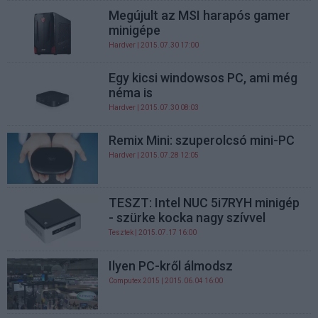
Megújult az MSI harapós gamer
minigépe
Hardver
| 2015.07.30 17:00
Egy kicsi windowsos PC, ami még
néma is
Hardver
| 2015.07.30 08:03
Remix Mini: szuperolcsó mini-PC
Hardver
| 2015.07.28 12:05
TESZT: Intel NUC 5i7RYH minigép
- szürke kocka nagy szívvel
Tesztek
| 2015.07.17 16:00
Ilyen PC-kről álmodsz
Computex 2015
| 2015.06.04 16:00