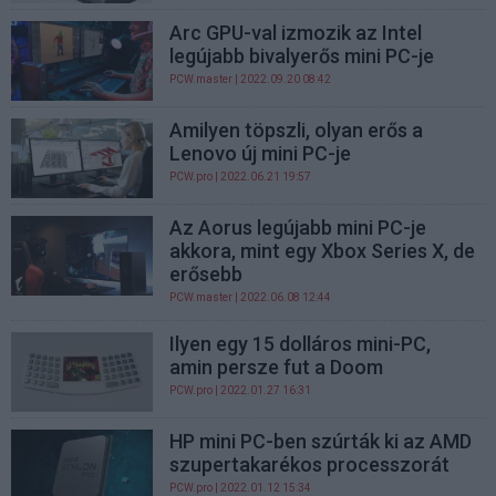
Arc GPU-val izmozik az Intel
legújabb bivalyerős mini PC-je
PCW.master
| 2022.09.20 08:42
Amilyen töpszli, olyan erős a
Lenovo új mini PC-je
PCW.pro
| 2022.06.21 19:57
Az Aorus legújabb mini PC-je
akkora, mint egy Xbox Series X, de
erősebb
PCW.master
| 2022.06.08 12:44
Ilyen egy 15 dolláros mini-PC,
amin persze fut a Doom
PCW.pro
| 2022.01.27 16:31
HP mini PC-ben szúrták ki az AMD
szupertakarékos processzorát
PCW.pro
| 2022.01.12 15:34