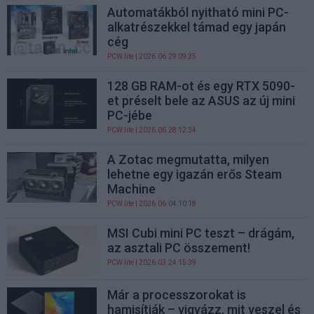
Automatákból nyitható mini PC-
alkatrészekkel támad egy japán
cég
PCW.lite
| 2026.06.29 09:35
128 GB RAM-ot és egy RTX 5090-
et préselt bele az ASUS az új mini
PC-jébe
PCW.lite
| 2026.06.28 12:34
A Zotac megmutatta, milyen
lehetne egy igazán erős Steam
Machine
PCW.lite
| 2026.06.04 10:18
MSI Cubi mini PC teszt – drágám,
az asztali PC összement!
PCW.lite
| 2026.03.24 15:39
Már a processzorokat is
hamisítják – vigyázz, mit veszel és