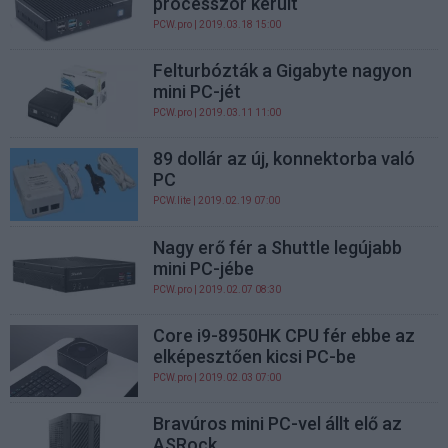
processzor került
PCW.pro
| 2019.03.18 15:00
Felturbózták a Gigabyte nagyon
mini PC-jét
PCW.pro
| 2019.03.11 11:00
89 dollár az új, konnektorba való
PC
PCW.lite
| 2019.02.19 07:00
Nagy erő fér a Shuttle legújabb
mini PC-jébe
PCW.pro
| 2019.02.07 08:30
Core i9-8950HK CPU fér ebbe az
elképesztően kicsi PC-be
PCW.pro
| 2019.02.03 07:00
Bravúros mini PC-vel állt elő az
ASRock