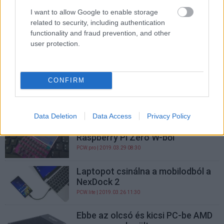
PCW.lite
| 2019.05.18 10:00
I want to allow Google to enable storage
related to security, including authentication
Játékra is alkalmas mini laptopot
functionality and fraud prevention, and other
csináltak a Raspberry Pi 3B-ből
user protection.
PCW.lite
| 2019.05.17 11:30
Médiaközpontként is beválhat a
CONFIRM
passzív hűtésű ASRock iBOX mini
PC
PCW.pro
| 2019.04.15 15:00
Data Deletion
Data Access
Privacy Policy
Érdekes PC-t csináltak a
Raspberry Pi Zero W-ből
PCW.pro
| 2019.03.29 08:30
Laptopot csinálna a mobilodból a
NexDock 2
PCW.lite
| 2019.03.26 11:30
Ebbe az olcsó és kicsi PC-be AMD