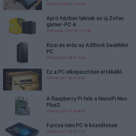
PCW.pro
| 2018.01.11 14:00
Apró házban laknak az új Zotac
gamer-PC-k
PCW.master
| 2017.09.17 13:00
Kicsi és erős az ASRock DeskMini
PC
PCW.pro
| 2017.08.31 16:00
Ez a PC elképesztően értékálló
PCW.lite
| 2017.08.01 07:00
A Raspberry Pi fele a NanoPi Neo
Plus2
PCW.pro
| 2017.07.05 08:30
Furcsa mini PC-k közelítenek
Hardver
| 2017.03.13 11:15