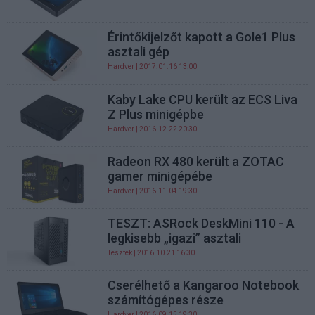
Érintőkijelzőt kapott a Gole1 Plus
asztali gép
Hardver
| 2017.01.16 13:00
Kaby Lake CPU került az ECS Liva
Z Plus minigépbe
Hardver
| 2016.12.22 20:30
Radeon RX 480 került a ZOTAC
gamer minigépébe
Hardver
| 2016.11.04 19:30
TESZT: ASRock DeskMini 110 - A
legkisebb „igazi” asztali
Tesztek
| 2016.10.21 16:30
Cserélhető a Kangaroo Notebook
számítógépes része
Hardver
| 2016.09.15 19:30