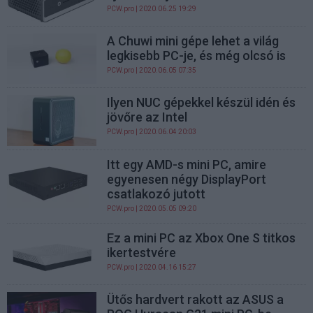
PCW.pro
| 2020.06.25 19:29
A Chuwi mini gépe lehet a világ
legkisebb PC-je, és még olcsó is
PCW.pro
| 2020.06.05 07:35
Ilyen NUC gépekkel készül idén és
jövőre az Intel
PCW.pro
| 2020.06.04 20:03
Itt egy AMD-s mini PC, amire
egyenesen négy DisplayPort
csatlakozó jutott
PCW.pro
| 2020.05.05 09:20
Ez a mini PC az Xbox One S titkos
ikertestvére
PCW.pro
| 2020.04.16 15:27
Ütős hardvert rakott az ASUS a