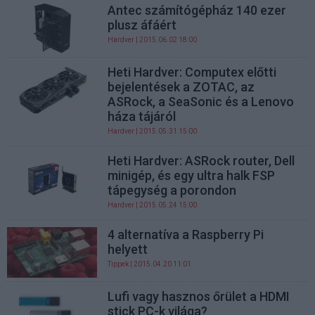
Antec számítógépház 140 ezer
plusz áfáért
Hardver
| 2015.06.02 18:00
Heti Hardver: Computex előtti
bejelentések a ZOTAC, az
ASRock, a SeaSonic és a Lenovo
háza tájáról
Hardver
| 2015.05.31 15:00
Heti Hardver: ASRock router, Dell
minigép, és egy ultra halk FSP
tápegység a porondon
Hardver
| 2015.05.24 15:00
4 alternatíva a Raspberry Pi
helyett
Tippek
| 2015.04.20 11:01
Lufi vagy hasznos őrület a HDMI
stick PC-k világa?