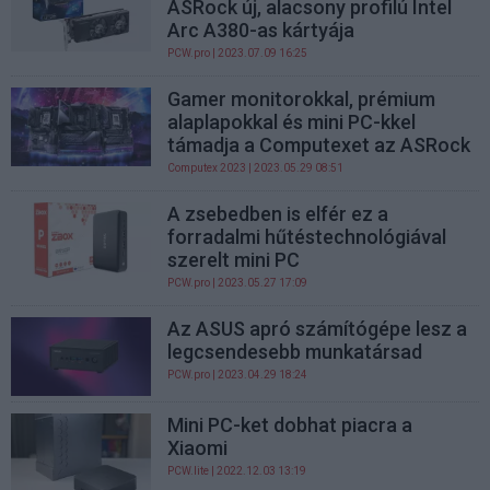
ASRock új, alacsony profilú Intel
Arc A380-as kártyája
PCW.pro
| 2023.07.09 16:25
Gamer monitorokkal, prémium
alaplapokkal és mini PC-kkel
támadja a Computexet az ASRock
Computex 2023
| 2023.05.29 08:51
A zsebedben is elfér ez a
forradalmi hűtéstechnológiával
szerelt mini PC
PCW.pro
| 2023.05.27 17:09
Az ASUS apró számítógépe lesz a
legcsendesebb munkatársad
PCW.pro
| 2023.04.29 18:24
Mini PC-ket dobhat piacra a
Xiaomi
PCW.lite
| 2022.12.03 13:19