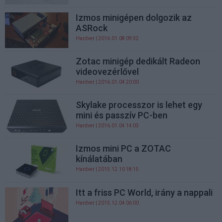
Izmos minigépen dolgozik az
ASRock
Hardver
| 2016.01.08 09:32
Zotac minigép dedikált Radeon
videovezérlővel
Hardver
| 2016.01.04 20:00
Skylake processzor is lehet egy
mini és passzív PC-ben
Hardver
| 2016.01.04 14:03
Izmos mini PC a ZOTAC
kínálatában
Hardver
| 2015.12.10 18:15
Itt a friss PC World, irány a nappali
Hardver
| 2015.12.04 06:00