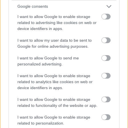
Raspberry Pi 4
Google consents
PCW.pro
| 2019.06.24 13:02
I want to allow Google to enable storage
Mini és lapos PC-kkel villog a
related to advertising like cookies on web or
Zotac
device identifiers in apps.
Computex 2019
| 2019.05.27 15:00
I want to allow my user data to be sent to
Intel Xeon processzor is elfér a
Google for online advertising purposes.
Zotac apró ZBox gépeiben
PCW.pro
| 2019.05.21 16:30
I want to allow Google to send me
personalized advertising.
Az egyik legjobb mini laptop lesz a
Chuwi Minibook
I want to allow Google to enable storage
related to analytics like cookies on web or
PCW.lite
| 2019.05.19 13:00
device identifiers in apps.
Apró, de játékra is jó a Ryzen-
I want to allow Google to enable storage
alapú F-Migrate mini PC
related to functionality of the website or app.
PCW.master
| 2019.05.19 07:00
I want to allow Google to enable storage
Már rendelhető a szupermini One
related to personalization.
Mix 3 Yoga laptop