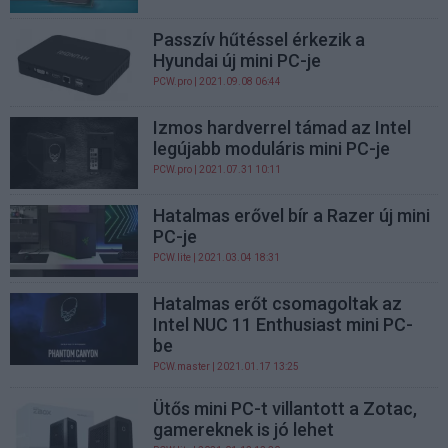
Passzív hűtéssel érkezik a
Hyundai új mini PC-je
PCW.pro
| 2021.09.08 06:44
Izmos hardverrel támad az Intel
legújabb moduláris mini PC-je
PCW.pro
| 2021.07.31 10:11
Hatalmas erővel bír a Razer új mini
PC-je
PCW.lite
| 2021.03.04 18:31
Hatalmas erőt csomagoltak az
Intel NUC 11 Enthusiast mini PC-
be
PCW.master
| 2021.01.17 13:25
Ütős mini PC-t villantott a Zotac,
gamereknek is jó lehet