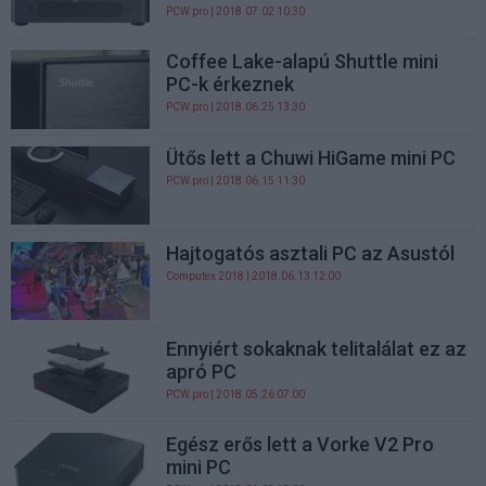
PCW.pro
| 2018.07.02 10:30
Coffee Lake-alapú Shuttle mini
PC-k érkeznek
PCW.pro
| 2018.06.25 13:30
Ütős lett a Chuwi HiGame mini PC
PCW.pro
| 2018.06.15 11:30
Hajtogatós asztali PC az Asustól
Computex 2018
| 2018.06.13 12:00
Ennyiért sokaknak telitalálat ez az
apró PC
PCW.pro
| 2018.05.26 07:00
Egész erős lett a Vorke V2 Pro
mini PC