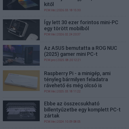
kitől
PCW.lite
| 2026.03.18 15:30
Így lett 30 ezer forintos mini-PC
egy törött mobilból
PCW.lite
| 2026.02.24 20:37
Az ASUS bemutatta a ROG NUC
(2025) gamer mini PC-t
PCW.pro
| 2025.08.20 12:21
Raspberry Pi - a minigép, ami
tényleg bármilyen feladatra
rávehető és még olcsó is
PCW.lite
| 2025.03.18 11:22
Ebbe az összecsukható
billentyűzetbe egy komplett PC-t
zártak
PCW.lite
| 2024.10.09 08:05