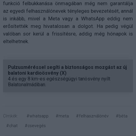
funkció felbukkanása önmagában még nem garantálja
az egyedi felhasználónevek tényleges bevezetését, annál
is inkább, mivel a Meta vagy a WhatsApp eddig nem
erősítették meg hivatalosan a dolgot. Ha pedig végül
valóban sor kerül a frissítésre, addig még hónapok is
eltelhetnek.
Pulzusméréssel segíti a biztonságos mozgást az új
balatoni kardioösvény (X)
4 és egy 8 km-es egészségügyi tanösvény nyílt
Balatonalmádiban.
Címkék:
#whatsapp
#meta
#felhasználónév
#béta
#chat
#csevegés