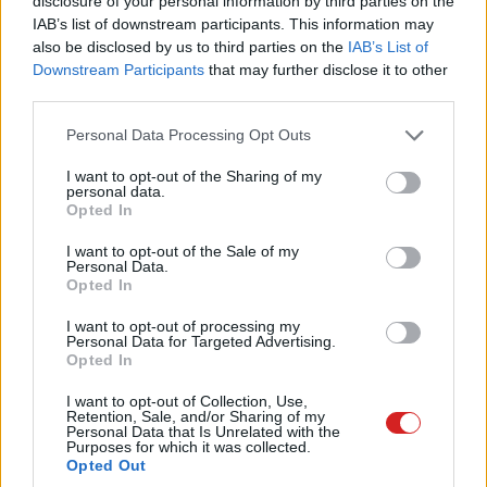
disclosure of your personal information by third parties on the
IAB’s list of downstream participants. This information may
also be disclosed by us to third parties on the
IAB’s List of
Az Industroyer 2-re tavaly figyeltek fel az IT-biztonsági
Downstream Participants
that may further disclose it to other
third parties.
szakemberek. A kártevőt az ukrán energia-infrastruktúra
elleni támadás során próbálták meg felhasználni, ezt
Please note that this website/app uses one or more Google
Personal Data Processing Opt Outs
azonban még időben sikerült megakadályozni. Az eset
services and may gather and store information including but
így is rávilágított, hogy mennyire sérülékenyek az egyes
not limited to your visit or usage behaviour. You may click to
I want to opt-out of the Sharing of my
personal data.
grant or deny consent to Google and its third-party tags to
országok villamoshálózatai, miként arra is, hogy
Opted In
use your data for below specified purposes in below Google
Oroszország egyre kifinomultabb eszközökkel igyekszik
consent section.
I want to opt-out of the Sale of my
kihasználni a hasonló sérülékenységeket.
Personal Data.
Opted In
A Sandworm hackerei a BlackEnergy továbbfejlesztett
I want to opt-out of processing my
változatával, a BlackEnergy3 segítségével több ukrán
Personal Data for Targeted Advertising.
áramszolgáltató céges hálózatába is behatoltak, ahol
Opted In
sikerült átvenniük az irányítást a különféle felügyeleti
I want to opt-out of Collection, Use,
rendszerek felett. Szerencsére azonban a BlackEnergy3
Retention, Sale, and/or Sharing of my
Personal Data that Is Unrelated with the
nem volt képes az áramellátást közvetlenül szabályozó
Purposes for which it was collected.
eszközökhöz hozzáférni.
Opted Out