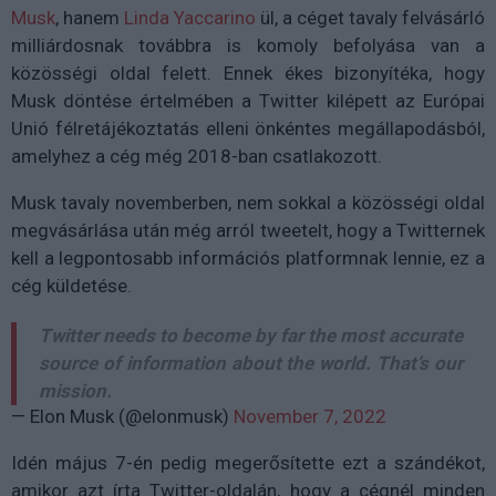
Musk
, hanem
Linda Yaccarino
ül, a céget tavaly felvásárló
milliárdosnak továbbra is komoly befolyása van a
közösségi oldal felett. Ennek ékes bizonyítéka, hogy
Musk döntése értelmében a Twitter kilépett az Európai
Unió félretájékoztatás elleni önkéntes megállapodásból,
amelyhez a cég még 2018-ban csatlakozott.
Musk tavaly novemberben, nem sokkal a közösségi oldal
megvásárlása után még arról tweetelt, hogy a Twitternek
kell a legpontosabb információs platformnak lennie, ez a
cég küldetése.
Twitter needs to become by far the most accurate
source of information about the world. That’s our
mission.
— Elon Musk (@elonmusk)
November 7, 2022
Idén május 7-én pedig megerősítette ezt a szándékot,
amikor azt írta Twitter-oldalán, hogy a cégnél minden