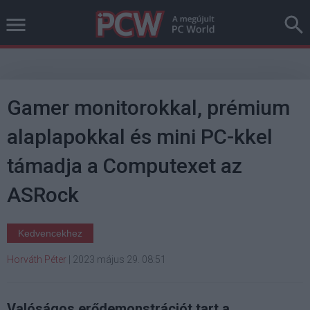
Gamer monitorokkal, prémium
alaplapokkal és mini PC-kkel
támadja a Computexet az
ASRock
Kedvencekhez
Horváth Péter
|
2023 május 29. 08:51
Valóságos erődemonstrációt tart a