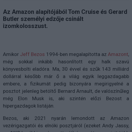
Az Amazon alapítójából Tom Cruise és Gerard
Butler személyi edzője csinált
izomkolosszust.
Amikor
Jeff Bezos
1994-ben megalapította az
Amazont
,
még sokkal inkább hasonlított egy halk szavú
könyvesbolti eladóra. Ma, 30 évvel és szűk 143 milliárd
dollárral később már ő a világ egyik leggazdagabb
embere, a fizikumát pedig bizonyára megirigyelné a
posztot jelenleg betöltő Bernard Arnault, de valószínűleg
még Elon Musk is, aki szintén előzi Bezost a
hipergazdagok listáján.
Bezos, aki 2021 nyarán lemondott az Amazon
vezérigazgatói és elnöki posztjáról (ezeket Andy Jassy,