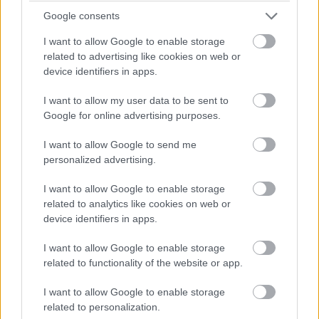
A 2016-os Industroyer támadás ennél már ügyesebb
Google consents
volt: sikeresen tudta kiaknázni az ukrán hálózatot
I want to allow Google to enable storage
üzemeltető cégek elöregedett rendszereinek
related to advertising like cookies on web or
sérülékenységeit, és az egyes transzformátor-
device identifiers in apps.
állomásokat is képes volt vezérelni, illetve ki tudta iktatni
I want to allow my user data to be sent to
a rendszerbe épített biztonsági megoldásokat.
Google for online advertising purposes.
"
A CosmicEnergy a hálózati eszközöket támadó
I want to allow Google to send me
malware-ek legújabb változata, amely képes akár
personalized advertising.
fizikai károkat is okozni, és amelyet viszonylag
ritkán lehet észlelni. Ami a CosmicEnergyt
I want to allow Google to enable storage
related to analytics like cookies on web or
megkülönbözteti a többi hasonló malware-től a
device identifiers in apps.
mi elemzésünk alapján, az az, hogy ezt az
eszközt eredetileg egy, az áramellátás
I want to allow Google to enable storage
kimaradását szimuláló gyakorlatra fejleszthették
related to functionality of the website or app.
ki, amelyet a Rostelecom-Solar, egy orosz IT-
I want to allow Google to enable storage
biztonsági cég rendezett. A malware és
related to personalization.
funkcióinak elemzése rávilágított, hogy a