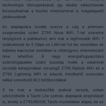
technológia támogatásával, így ideális választásnak
bizonyulhatnak a tisztes minimummal is megelégedő
játékosoknak.
Az alaplapokra tovább evezve a cég a prémium
szegmensbe szánt Z790 Nova WiFi 7-tel szeretné
lenyűgözni a publikumot, ami már a legfrissebb WiFi 7
szabvánnyal és 5 Gbps-os LAN-nal fut be, vezetékes és
kábeles kapcsolat esetében is villámgyors internetezést
téve lehetővé. A nagy energiafogyasztású
számítógépekbe szánt luxuslap mellé a valamivel
olcsóbb kategóriában versengő Z790 Riptide WiFi és a
Z790 Lightning WiFi is érkezik, mindkettő szerszám
nélkül szerelhető M.2 hűtőbordákkal.
S ha már a kedvezőbb áraknál tartunk, sokan
üdvözölhetik a Taichi Lite szériás alaplapok elrajtolását
is, amely a Z790/B650E Taichi modelleken alapul, de az