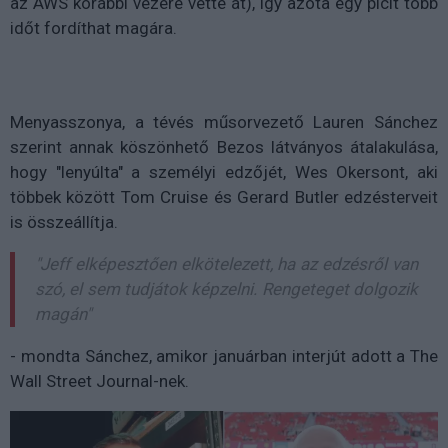
az AWS korábbi vezére vette át), így azóta egy picit több
időt fordíthat magára.
Menyasszonya, a tévés műsorvezető Lauren Sánchez
szerint annak köszönhető Bezos látványos átalakulása,
hogy
"lenyúlta" a személyi edzőjét, Wes Okersont, aki
többek között Tom Cruise és Gerard Butler edzésterveit
is összeállítja.
"Jeff elképesztően elkötelezett, ha az edzésről van
szó, el sem tudjátok képzelni. Rengeteget dolgozik
magán"
- mondta Sánchez, amikor januárban interjút adott a The
Wall Street Journal-nek.