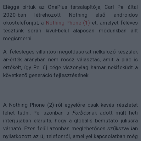
Eléggé bírtuk az OnePlus társalapítója, Carl Pei által
2020-ban létrehozott Nothing első androidos
okostelefonját, a
Nothing Phone (1)
-et, amelyet féléves
tesztünk során kívül-belül alaposan módunkban állt
megismerni.
A felesleges villantós megoldásokat nélkülöző készülék
ár-érték arányban nem rossz választás, amit a piac is
értékelt, így Pei új cége viszonylag hamar nekifeküdt a
következő generáció fejlesztésének.
A Nothing Phone (2)-ről egyelőre csak kevés részletet
lehet tudni, Pei azonban a
Forbes
nak adott múlt heti
interjújában elárulta, hogy a globális bemutató júliusra
várható. Ezen felül azonban meglehetősen szűkszavúan
nyilatkozott az új telefonról, amellyel kapcsolatban még