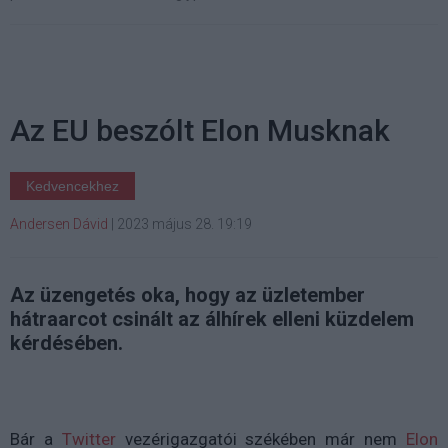
Az EU beszólt Elon Musknak
Kedvencekhez
Andersen Dávid
|
2023 május 28. 19:19
Az üzengetés oka, hogy az üzletember
hátraarcot csinált az álhírek elleni küzdelem
kérdésében.
Bár a
Twitter
vezérigazgatói székében már nem
Elon