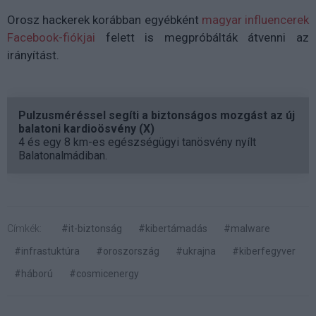
Orosz hackerek korábban egyébként
magyar influencerek
Facebook-fiókjai
felett is megpróbálták átvenni az
irányítást.
Pulzusméréssel segíti a biztonságos mozgást az új
balatoni kardioösvény (X)
4 és egy 8 km-es egészségügyi tanösvény nyílt
Balatonalmádiban.
Címkék:
#it-biztonság
#kibertámadás
#malware
#infrastuktúra
#oroszország
#ukrajna
#kiberfegyver
#háború
#cosmicenergy