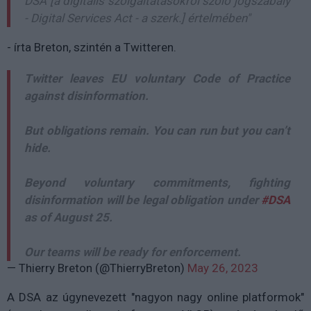
DSA
[a digitális szolgáltatásokról szóló jogszabály
- Digital Services Act - a szerk.]
értelmében"
- írta Breton, szintén a Twitteren.
Twitter leaves EU voluntary Code of Practice
against disinformation.
But obligations remain. You can run but you can’t
hide.
Beyond voluntary commitments, fighting
disinformation will be legal obligation under
#DSA
as of August 25.
Our teams will be ready for enforcement.
— Thierry Breton (@ThierryBreton)
May 26, 2023
A DSA az úgynevezett "nagyon nagy online platformok"