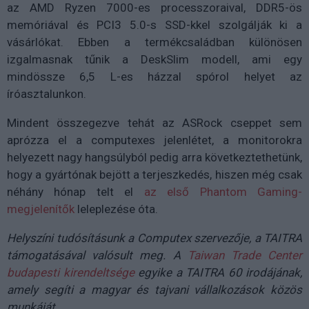
az AMD Ryzen 7000-es processzoraival, DDR5-ös
memóriával és PCI3 5.0-s SSD-kkel szolgálják ki a
vásárlókat. Ebben a termékcsaládban különösen
izgalmasnak tűnik a DeskSlim modell, ami egy
mindössze 6,5 L-es házzal spórol helyet az
íróasztalunkon.
Mindent összegezve tehát az ASRock cseppet sem
aprózza el a computexes jelenlétet, a monitorokra
helyezett nagy hangsúlyból pedig arra következtethetünk,
hogy a gyártónak bejött a terjeszkedés, hiszen még csak
néhány hónap telt el
az első Phantom Gaming-
megjelenítők
leleplezése óta.
Helyszíni tudósításunk a Computex szervezője, a TAITRA
támogatásával valósult meg. A
Taiwan Trade Center
budapesti kirendeltsége
egyike a TAITRA 60 irodájának,
amely segíti a magyar és tajvani vállalkozások közös
munkáját.