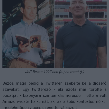
Jeff Bezos 1997-ben (b.) és most (j.)
Bezos maga pedig a Twitteren zsebelte be a dicsérő
szavakat. Egy twitterező - aki azóta már törölte a
posztját - bizonyára szintén elismeréssel illette a volt
Amazon-vezér fizikumát, aki az alábbi, kontextus nélkül
meglehetősen vicces üzenettel válaszolt: