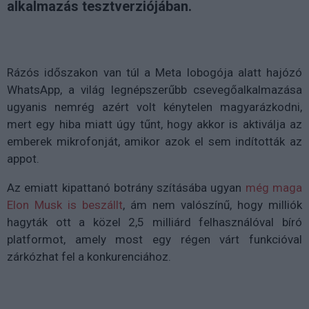
alkalmazás tesztverziójában.
Rázós időszakon van túl a Meta lobogója alatt hajózó
WhatsApp, a világ legnépszerűbb csevegőalkalmazása
ugyanis nemrég azért volt kénytelen magyarázkodni,
mert egy hiba miatt úgy tűnt, hogy akkor is aktiválja az
emberek mikrofonját, amikor azok el sem indították az
appot.
Az emiatt kipattanó botrány szításába ugyan
még maga
Elon Musk is beszállt
, ám nem valószínű, hogy milliók
hagyták ott a közel 2,5 milliárd felhasználóval bíró
platformot, amely most egy régen várt funkcióval
zárkózhat fel a konkurenciához.