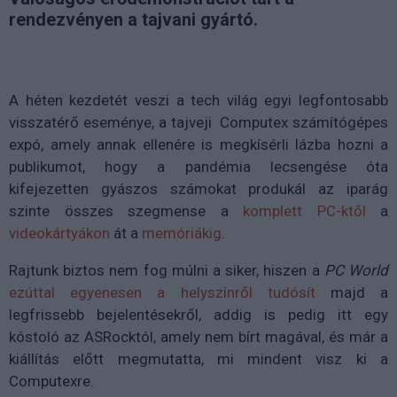
rendezvényen a tajvani gyártó.
A héten kezdetét veszi a tech világ egyi legfontosabb
visszatérő eseménye, a tajveji Computex számítógépes
expó, amely annak ellenére is megkísérli lázba hozni a
publikumot, hogy a pandémia lecsengése óta
kifejezetten gyászos számokat produkál az iparág
szinte összes szegmense a
komplett PC-ktől
a
videokártyákon
át a
memóriákig
.
Rajtunk biztos nem fog múlni a siker, hiszen a
PC World
ezúttal egyenesen a helyszínről tudósít
majd a
legfrissebb bejelentésekről, addig is pedig itt egy
kóstoló az ASRocktól, amely nem bírt magával, és már a
kiállítás előtt megmutatta, mi mindent visz ki a
Computexre.