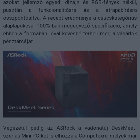
azokat jellemző egyedi dizájn és RGB-fények nélkül,
pusztán a funkcionalitásra és a strapabírásra
összpontosítva. A recept eredménye a csúcskategóriás
alaplapokéval 100%-ban megegyező specifikáció, amely
ebben a formában jóval kevésbé terheli meg a vásárlók
pénztárcáját.
Végezetül pedig az ASRock a vadonatúj DeskMeet-
szériás Mini PC-ket is elhozza a Computexre, melyek már