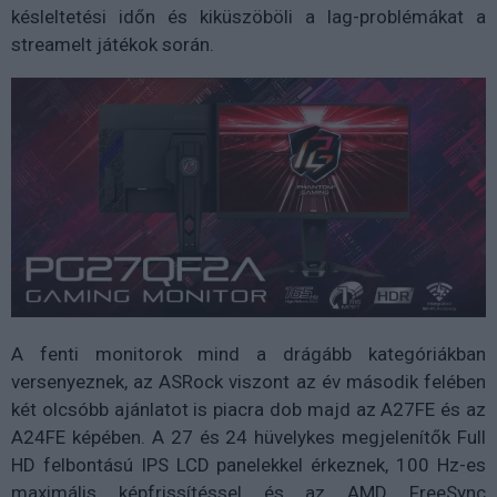
késleltetési időn és kiküszöböli a lag-problémákat a
streamelt játékok során.
A fenti monitorok mind a drágább kategóriákban
versenyeznek, az ASRock viszont az év második felében
két olcsóbb ajánlatot is piacra dob majd az A27FE és az
A24FE képében. A 27 és 24 hüvelykes megjelenítők Full
HD felbontású IPS LCD panelekkel érkeznek, 100 Hz-es
maximális képfrissítéssel és az AMD FreeSync