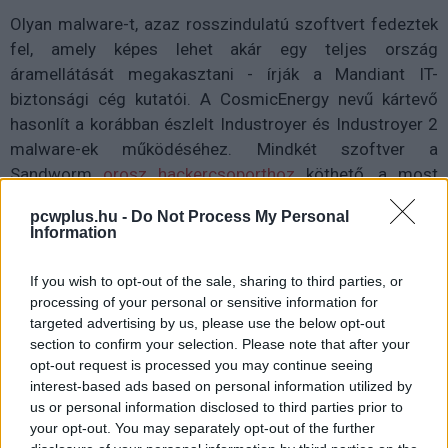
Olyan malware-t, azaz rosszindulatú szoftvert fedeztek
fel, amely képes lehet akár egy teljes ország
áramellátását megakasztani - írják a Mandiant IT-
biztonsági cég kutatói. A CosmicEnergy nevű kártevő
hasonlít a korábban észlelt Industroyer és Industroyer 2
malware-ek működéséhez. Mindkét szoftver a
Sandworm
orosz hackercsoporthoz
köthető, a most
kiszúrt malware-ről is azt feltételezik, hogy az
Ukrajna
pcwplus.hu -
Do Not Process My Personal
elleni orosz háború során vethetik be
.
Information
A Sandworm 2016 decemberében vetette be az
If you wish to opt-out of the sale, sharing to third parties, or
Industroyer-t, amellyel Kijev áramellátását akasztották
processing of your personal or sensitive information for
meg, az eset során az ukrán fővárosban ezrek maradtak
targeted advertising by us, please use the below opt-out
áram nélkül. Ezt megelőzően, 2015-ben is sor került egy
section to confirm your selection. Please note that after your
hasonló támadásra, amikor a BlackEnergy nevű szoftver
opt-out request is processed you may continue seeing
interest-based ads based on personal information utilized by
bevetését követően 225 ezer ukránnak kellett hat órán
us or personal information disclosed to third parties prior to
keresztül nélkülöznie az elektromosság áldásait.
your opt-out. You may separately opt-out of the further