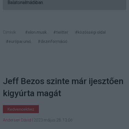
Balatonalmádiban.
Címkék:
#elon musk
#twitter
#közösségi oldal
#európai unió
#dezinformáció
Jeff Bezos szinte már ijesztően
kigyúrta magát
Kedvencekhez
Andersen Dávid
|
2023 május 28. 13:06