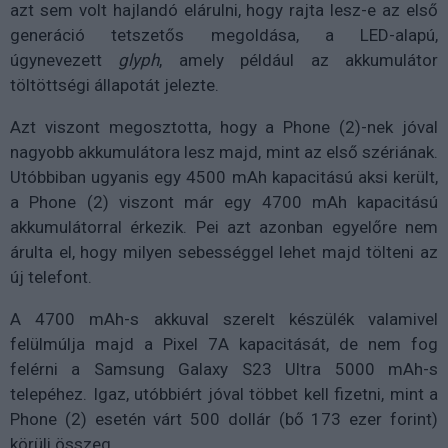
azt sem volt hajlandó elárulni, hogy rajta lesz-e az első
generáció tetszetős megoldása, a LED-alapú,
úgynevezett
glyph
, amely például az akkumulátor
töltöttségi állapotát jelezte.
Azt viszont megosztotta, hogy a Phone (2)-nek jóval
nagyobb akkumulátora lesz majd, mint az első szériának.
Utóbbiban ugyanis egy 4500 mAh kapacitású aksi került,
a Phone (2) viszont már egy 4700 mAh kapacitású
akkumulátorral érkezik. Pei azt azonban egyelőre nem
árulta el, hogy milyen sebességgel lehet majd tölteni az
új telefont.
A 4700 mAh-s akkuval szerelt készülék valamivel
felülmúlja majd a Pixel 7A kapacitását, de nem fog
felérni a Samsung Galaxy S23 Ultra 5000 mAh-s
telepéhez. Igaz, utóbbiért jóval többet kell fizetni, mint a
Phone (2) esetén várt 500 dollár (bő 173 ezer forint)
körüli összeg.