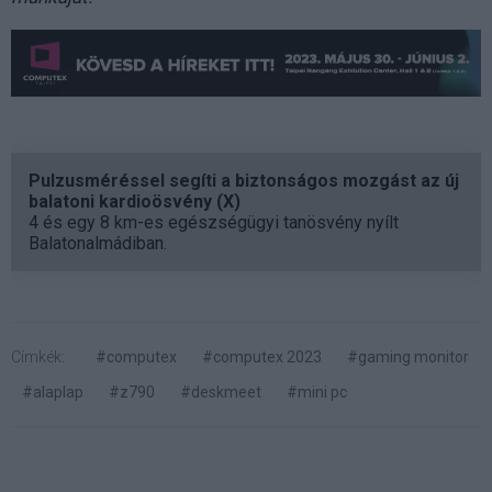
Pulzusméréssel segíti a biztonságos mozgást az új
balatoni kardioösvény (X)
4 és egy 8 km-es egészségügyi tanösvény nyílt
Balatonalmádiban.
Címkék:
#computex
#computex 2023
#gaming monitor
#alaplap
#z790
#deskmeet
#mini pc