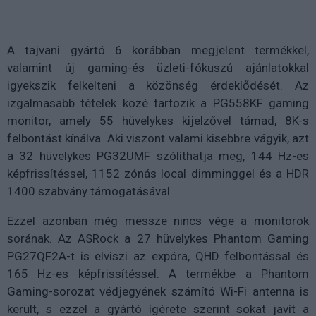
A tajvani gyártó 6 korábban megjelent termékkel,
valamint új gaming-és üzleti-fókuszú ajánlatokkal
igyekszik felkelteni a közönség érdeklődését. Az
izgalmasabb tételek közé tartozik a PG558KF gaming
monitor, amely 55 hüvelykes kijelzővel támad, 8K-s
felbontást kínálva. Aki viszont valami kisebbre vágyik, azt
a 32 hüvelykes PG32UMF szólíthatja meg, 144 Hz-es
képfrissítéssel, 1152 zónás local dimminggel és a HDR
1400 szabvány támogatásával.
Ezzel azonban még messze nincs vége a monitorok
sorának. Az ASRock a 27 hüvelykes Phantom Gaming
PG27QF2A-t is elviszi az expóra, QHD felbontással és
165 Hz-es képfrissítéssel. A termékbe a Phantom
Gaming-sorozat védjegyének számító Wi-Fi antenna is
került, s ezzel a gyártó ígérete szerint sokat javít a