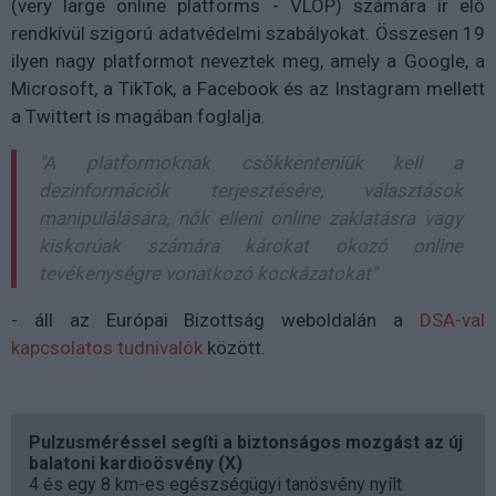
(very large online platforms - VLOP) számára ír elő
rendkívül szigorú adatvédelmi szabályokat. Összesen 19
ilyen nagy platformot neveztek meg, amely a Google, a
Microsoft, a TikTok, a Facebook és az Instagram mellett
a Twittert is magában foglalja.
"A platformoknak csökkenteniük kell a
dezinformációk terjesztésére, választások
manipulálására, nők elleni online zaklatásra vagy
kiskorúak számára károkat okozó online
tevékenységre vonatkozó kockázatokat"
- áll az Európai Bizottság weboldalán a
DSA-val
kapcsolatos tudnivalók
között.
Pulzusméréssel segíti a biztonságos mozgást az új
balatoni kardioösvény (X)
4 és egy 8 km-es egészségügyi tanösvény nyílt