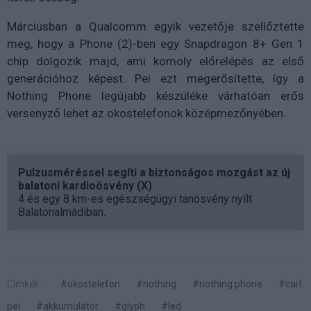
Márciusban a Qualcomm egyik vezetője szellőztette
meg, hogy a Phone (2)-ben egy Snapdragon 8+ Gen 1
chip dolgozik majd, ami komoly előrelépés az első
generációhoz képest. Pei ezt megerősítette, így a
Nothing Phone legújabb készüléke várhatóan erős
versenyző lehet az okostelefonok középmezőnyében.
Pulzusméréssel segíti a biztonságos mozgást az új
balatoni kardioösvény (X)
4 és egy 8 km-es egészségügyi tanösvény nyílt
Balatonalmádiban.
Címkék:
#okostelefon
#nothing
#nothing phone
#carl
pei
#akkumulátor
#glyph
#led