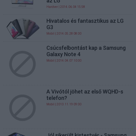
az LG
Hardver
| 2014.06.04 15:58
Hivatalos és fantasztikus az LG
G3
Mobil
| 2014.05.28 08:00
Csúcsfelbontást kap a Samsung
Galaxy Note 4
Mobil
| 2014.04.07 10:00
A Vivótól jöhet az első WQHD-s
telefon?
Mobil
| 2013.11.19 09:00
Jól sikerült kistestvér - Samsung