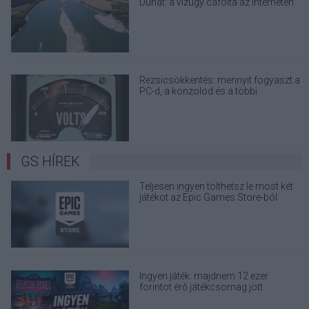
Dunát: a vízügy cáfolta az interneten
terjedő álhíreket
Rezsicsökkentés: mennyit fogyaszt a
PC-d, a konzolod és a többi
elektronikai eszközöd?
GS HÍREK
Teljesen ingyen tölthetsz le most két
játékot az Epic Games Store-ból
Ingyen játék: majdnem 12 ezer
forintot érő játékcsomag jött
ajándékba, de az egyikhez társ is kell