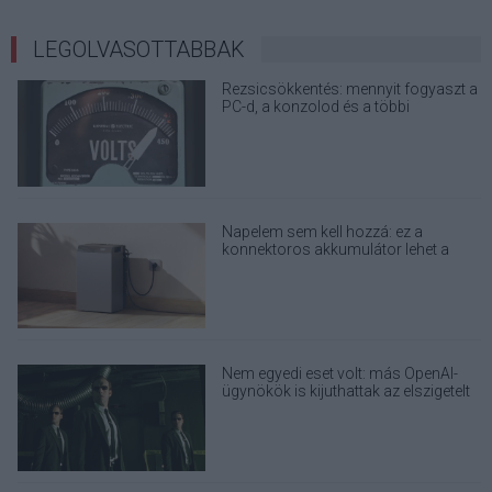
LEGOLVASOTTABBAK
Rezsicsökkentés: mennyit fogyaszt a
PC-d, a konzolod és a többi
elektronikai eszközöd?
Napelem sem kell hozzá: ez a
konnektoros akkumulátor lehet a
takarékos otthonok következő nagy
dobása
Nem egyedi eset volt: más OpenAI-
ügynökök is kijuthattak az elszigetelt
tesztkörnyezetből