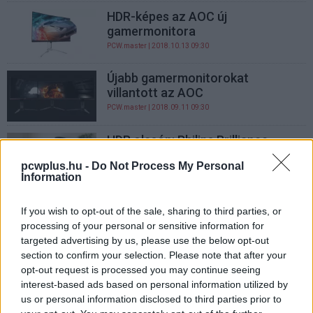
HDR-képes az AOC új
gamermonitora
PCW.master
| 2018.10.13 09:30
Újabb gamermonitorokat
villantott az AOC
PCW.master
| 2018.09.11 09:30
HDR olcsón: Philips Brilliance
328P6A monitor teszt
pcwplus.hu -
Do Not Process My Personal
PCW.pro
| 2018.03.28 12:00
Information
Nagy és ütős az új ROG Strix
If you wish to opt-out of the sale, sharing to third parties, or
monitor
processing of your personal or sensitive information for
PCW.master
| 2017.11.20 15:00
targeted advertising by us, please use the below opt-out
section to confirm your selection. Please note that after your
Így állítsd be a Samsung Galaxy
opt-out request is processed you may continue seeing
Note 8 WQHD+ felbontását
interest-based ads based on personal information utilized by
PCW.lite
| 2017.09.13 16:30
us or personal information disclosed to third parties prior to