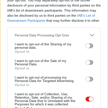
your opt-out. You may separately opt-out of the further
Itt az LG G6 QHD+ LCD-kijelzője
disclosure of your personal information by third parties on the
Mobil
| 2017.01.11 07:00
IAB’s list of downstream participants. This information may
also be disclosed by us to third parties on the
IAB’s List of
Downstream Participants
that may further disclose it to other
Mit tudhat az HTC 11?
third parties.
Mobil
| 2016.11.06 10:00
Please note that this website/app uses one or more Google
Personal Data Processing Opt Outs
services and may gather and store information including but
not limited to your visit or usage behaviour. You may click to
I want to opt-out of the Sharing of my
Az ideális monitorok
personal data.
grant or deny consent to Google and its third-party tags to
Opted In
Hardver
| 2016.09.26 16:30
use your data for below specified purposes in below Google
consent section.
I want to opt-out of the Sale of my
Personal Data.
Sokat lehet dolgozni a BenQ új
Opted In
monitora előtt
I want to opt-out of processing my
Hardver
| 2016.07.12 12:00
Personal Data for Targeted Advertising.
Opted In
Ezt tudja az HTC idei One M10-es
csúcstelefonja
I want to opt-out of Collection, Use,
Retention, Sale, and/or Sharing of my
Mobil
| 2016.01.29 20:02
Personal Data that Is Unrelated with the
Purposes for which it was collected.