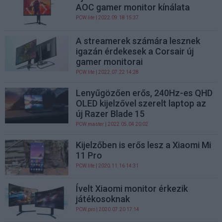
AOC gamer monitor kínálata
PCW.lite
| 2022.09.18 15:37
A streamerek számára lesznek
igazán érdekesek a Corsair új
gamer monitorai
PCW.lite
| 2022.07.22 14:28
Lenyűgözően erős, 240Hz-es QHD
OLED kijelzővel szerelt laptop az
új Razer Blade 15
PCW.master
| 2022.05.04 20:02
Kijelzőben is erős lesz a Xiaomi Mi
11 Pro
PCW.lite
| 2020.11.16 14:31
Ívelt Xiaomi monitor érkezik
játékosoknak
PCW.pro
| 2020.07.20 17:14