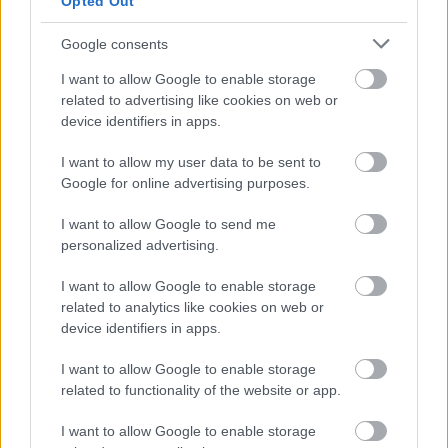
Opted Out
Közeledik a Surface Mobile
zászlóshajó
Google consents
Mobil
| 2015.08.22 09:06
I want to allow Google to enable storage
144 Hz és FreeSync az ASUS
related to advertising like cookies on web or
monitorával
device identifiers in apps.
Hardver
| 2015.08.20 19:00
I want to allow my user data to be sent to
Google for online advertising purposes.
WQHD vs full HD, avagy a nagy
monitordilemma
I want to allow Google to send me
Acer Blog
| 2015.04.08 18:45
personalized advertising.
Heti Hardver: QHD monitor a Dell-
I want to allow Google to enable storage
től, M.2 SSD a Samsung
related to analytics like cookies on web or
kínálatában
device identifiers in apps.
Hardver
| 2015.04.05 18:00
I want to allow Google to enable storage
27 colos WQHD monitor az Acer
related to functionality of the website or app.
G7 sorozatban
Acer Blog
| 2014.11.15 14:00
I want to allow Google to enable storage