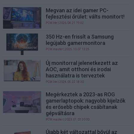
Megvan az idei gamer PC-
fejlesztési őrület: válts monitort!
PCW.lite
| 2026.04.21 19:42
350 Hz-en frissít a Samsung
legújabb gamermonitora
PCW.master
| 2025.10.07 13:25
Új monitorral jelenetkezett az
AOC, amit otthoni és irodai
használatra is terveztek
PCW.lite
| 2024.05.22 18:30
Megérkeztek a 2023-as ROG
gamerlaptopok: nagyobb kijelzők
és erősebb chipek csábítanak
gépváltásra
PCW.master
| 2023.01.03 20:00
Újabb két változattal bővül az