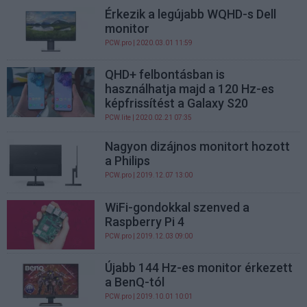
Érkezik a legújabb WQHD-s Dell
monitor
PCW.pro
| 2020.03.01 11:59
QHD+ felbontásban is
használhatja majd a 120 Hz-es
képfrissítést a Galaxy S20
PCW.lite
| 2020.02.21 07:35
Nagyon dizájnos monitort hozott
a Philips
PCW.pro
| 2019.12.07 13:00
WiFi-gondokkal szenved a
Raspberry Pi 4
PCW.pro
| 2019.12.03 09:00
Újabb 144 Hz-es monitor érkezett
a BenQ-tól
PCW.pro
| 2019.10.01 10:01