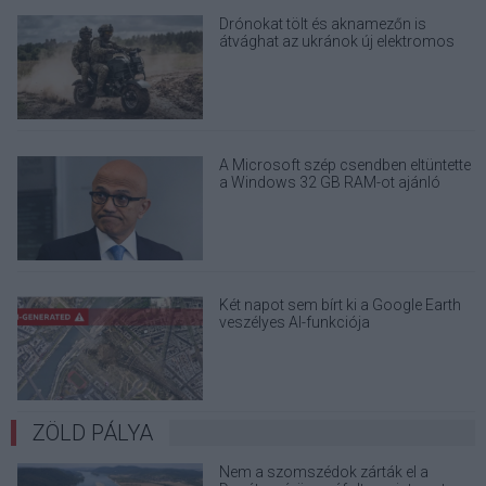
Drónokat tölt és aknamezőn is
átvághat az ukránok új elektromos
motorja
A Microsoft szép csendben eltüntette
a Windows 32 GB RAM-ot ajánló
útmutatóját
Két napot sem bírt ki a Google Earth
veszélyes AI-funkciója
ZÖLD PÁLYA
Nem a szomszédok zárták el a