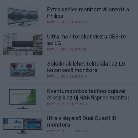
Extra széles monitort villantott a
Philips
PCW.pro
| 2019.01.10 12:30
Ultra monitorokat visz a CES-re
az LG
PCW.pro
| 2018.12.22 13:00
Sokaknak lehet telitalálat az LG
következő monitora
PCW.pro
| 2018.12.20 11:40
Kvantumpontos technológiával
érkezik az új HANNspree monitor
PCW.pro
| 2018.11.29 09:30
Itt a világ első Dual Quad HD
monitora
PCW.pro
| 2018.10.18 15:30