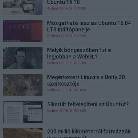
Ubuntu 16.10
Szoftver
| 2016.05.04 19:00
Mozgatható lesz az Ubuntu 16.04
LTS indítópanelje
Szoftver
| 2016.03.24 17:00
Melyik böngészőben fut a
legjobban a WebGL?
Szoftver
| 2015.12.16 20:00
Megérkezett Linuxra a Unity 3D
szerkesztője
Szoftver
| 2015.08.28 21:00
Sikerült feltelepíteni az Ubuntut?
Szoftver
| 2015.01.13 14:00
200 millió kilométerről formázzák
újra a marsjárót