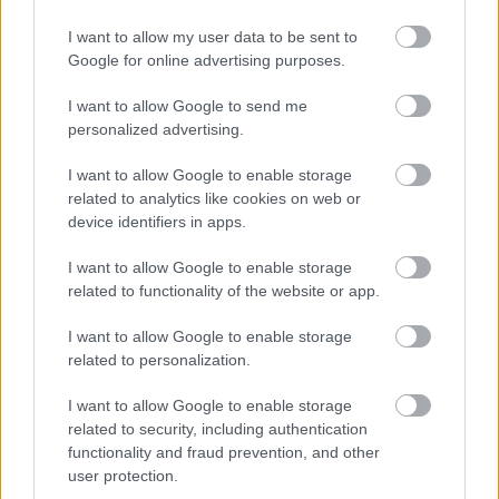
Hogyan készíts autóverseny-
játékot házilag?
I want to allow my user data to be sent to
Tippek
| 2020.06.28 09:40
Google for online advertising purposes.
Az égig értek a HelloWorld
I want to allow Google to send me
táborok
personalized advertising.
| 2019.08.29 16:29
I want to allow Google to enable storage
related to analytics like cookies on web or
Készíts velünk videojátékot!
device identifiers in apps.
| 2019.04.17 06:45
I want to allow Google to enable storage
related to functionality of the website or app.
Megújulnak a HelloWorld táborok
- indul a jelentkezés
I want to allow Google to enable storage
| 2019.02.28 07:45
related to personalization.
Így tanítunk mi!
I want to allow Google to enable storage
| 2018.09.03 07:50
related to security, including authentication
functionality and fraud prevention, and other
user protection.
Milyen informatikai tábort