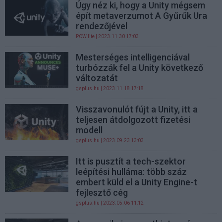
Úgy néz ki, hogy a Unity mégsem
épít metaverzumot A Gyűrűk Ura
rendezőjével
PCW.lite
| 2023.11.30 17:03
Mesterséges intelligenciával
turbózzák fel a Unity következő
változatát
gsplus.hu
| 2023.11.18 17:18
Visszavonulót fújt a Unity, itt a
teljesen átdolgozott fizetési
modell
gsplus.hu
| 2023.09.23 13:03
Itt is pusztít a tech-szektor
leépítési hulláma: több száz
embert küld el a Unity Engine-t
fejlesztő cég
gsplus.hu
| 2023.05.06 11:12