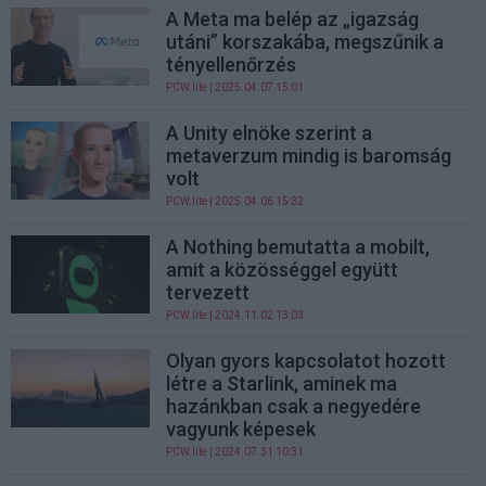
A Meta ma belép az „igazság
utáni” korszakába, megszűnik a
tényellenőrzés
PCW.lite
| 2025.04.07 15:01
A Unity elnöke szerint a
metaverzum mindig is baromság
volt
PCW.lite
| 2025.04.06 15:32
A Nothing bemutatta a mobilt,
amit a közösséggel együtt
tervezett
PCW.lite
| 2024.11.02 13:03
Olyan gyors kapcsolatot hozott
létre a Starlink, aminek ma
hazánkban csak a negyedére
vagyunk képesek
PCW.lite
| 2024.07.31 10:31