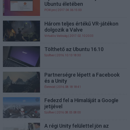
Ubuntu életében
PCW.pro
| 2017.04.06 15:00
Három teljes értékű VR-játékon
dolgozik a Valve
Virtuális Valóság
| 2017.02.10 20:33
Tölthető az Ubuntu 16.10
Szoftver
| 2016.10.13 18:30
Partnerségre lépett a Facebook
és a Unity
Életmód
| 2016.08.18 18:41
Fedezd fel a Himaláját a Google
jetijével
Szoftver
| 2016.08.05 08:00
A régi Unity felülettel jön az