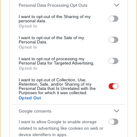
hogy katonai célokra használják a
Please note that this website/app uses one or more Google
Personal Data Processing Opt Outs
munkájukat
services and may gather and store information including but
PCW.pro
| 2021.08.24 20:04
not limited to your visit or usage behaviour. You may click to
I want to opt-out of the Sharing of my
personal data.
grant or deny consent to Google and its third-party tags to
Készen áll a Virgin Galactic az
Opted In
use your data for below specified purposes in below Google
űrrepülésre, így tudod megnézni a
consent section.
I want to opt-out of the Sale of my
kilövést
Personal Data.
PCW.lite
| 2021.07.09 20:06
Opted In
Így tenné játékra alkalmassá a
I want to opt-out of processing my
Personal Data for Targeted Advertising.
Google a Chromebookokat
Opted In
PCW.lite
| 2021.06.30 07:05
I want to opt-out of Collection, Use,
Retention, Sale, and/or Sharing of my
Városokra szabott közösségi
Personal Data that Is Unrelated with the
hírfolyamot kap a Google Térkép
Purposes for which it was collected.
Opted Out
PCW.lite
| 2020.12.02 11:20
Google consents
Így néz ki belülről a Virgin Galactic
magánembereknek szánt űrhajója
I want to allow Google to enable storage
PCW.lite
| 2020.07.29 15:55
related to advertising like cookies on web or
device identifiers in apps.