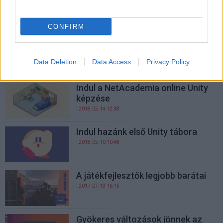
válasszunk?
| 2018.06.18 10:05
CONFIRM
A 10 legjobb Unity játék - szavazz
te is!
Data Deletion
Data Access
Privacy Policy
| 2018.06.06 10:30
Indul a NetAcademia online Unity
képzése
| 2018.05.14 12:38
Indul hazánk első Unity tábora
| 2018.05.10 10:48
A játékfejlesztők legjobb barátai
| 2017.07.13 16:15
Gyökeres változások jönnek az