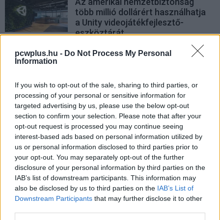
Az amerikai nemzetbiztonság
több millió dollárért használhatja
a Unity videojátékfejlesztő-
eszköztárát
computertrends.hu
| 2022.08.13 11:55
pcwplus.hu -
Do Not Process My Personal
Information
Elképesztő, mire képes a Unity
Engine az emberi hajjal
If you wish to opt-out of the sale, sharing to third parties, or
gsplus.hu
| 2022.03.26 21:10
processing of your personal or sensitive information for
targeted advertising by us, please use the below opt-out
Együtt Pac-Manezhetnek a
section to confirm your selection. Please note that after your
streamerek és a nézők a
opt-out request is processed you may continue seeing
Facebook új funkciójával
interest-based ads based on personal information utilized by
PCW.pro
| 2021.12.07 18:35
us or personal information disclosed to third parties prior to
your opt-out. You may separately opt-out of the further
A Unity felvásárolja Peter Jackson
disclosure of your personal information by third parties on the
VFX-es cégét, hogy
IAB’s list of downstream participants. This information may
metaverzumot építsen vele
also be disclosed by us to third parties on the
IAB’s List of
PCW.lite
| 2021.11.11 13:05
Downstream Participants
that may further disclose it to other
third parties.
A Unity fejlesztőinek nem tetszik,