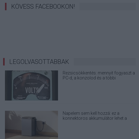
KÖVESS FACEBOOKON!
LEGOLVASOTTABBAK
Rezsicsökkentés: mennyit fogyaszt a
PC-d, a konzolod és a többi
elektronikai eszközöd?
Napelem sem kell hozzá: ez a
konnektoros akkumulátor lehet a
takarékos otthonok következő nagy
dobása