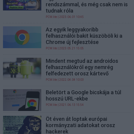
rendszámmal, és még csak nem is
tudnak róla
PCW.lite
| 2023.06.01 10:45
Az egyik leggyakoribb
felhasználói bakit küszöböli ki a
Chrome új fejlesztése
PCW.lite
| 2023.05.21 15:05
Mindent megtud az androidos
felhasználókról egy nemrég
felfedezett orosz kártevő
PCW.lite
| 2022.04.04 10:03
Beletört a Google bicskája a túl
hosszú URL-ekbe
PCW.lite
| 2021.06.13 15:54
Öt éven át loptak európai
kormányzati adatokat orosz
hackerek