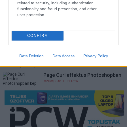
Hogyan cseréljük le az Internet
related to security, including authentication
Explorer alapértelmezett
functionality and fraud prevention, and other
kezdőlapját?
user protection.
Szoftver
| 2011.06.13 07:30
Már él az első nem latin domain
CONFIRM
név
Közélet
| 2010.05.10 17:30
Data Deletion
Data Access
Privacy Policy
Page Curl effektus Photoshopban
Közélet
| 2005.11.24 18:06
Page Curl effektus Photoshopban
Közélet
| 2005.11.24 17:25