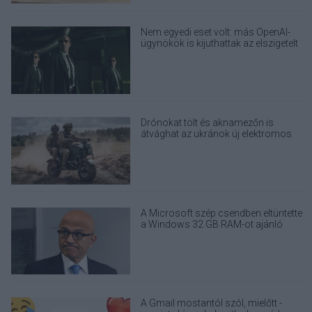
Nem egyedi eset volt: más OpenAI-
ügynökök is kijuthattak az elszigetelt
tesztkörnyezetből
Drónokat tölt és aknamezőn is
átvághat az ukránok új elektromos
motorja
A Microsoft szép csendben eltüntette
a Windows 32 GB RAM-ot ajánló
útmutatóját
A Gmail mostantól szól, mielőtt -