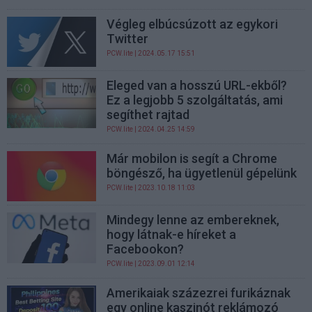
Végleg elbúcsúzott az egykori
Twitter
PCW.lite
| 2024.05.17 15:51
Eleged van a hosszú URL-ekből?
Ez a legjobb 5 szolgáltatás, ami
segíthet rajtad
PCW.lite
| 2024.04.25 14:59
Már mobilon is segít a Chrome
böngésző, ha ügyetlenül gépelünk
PCW.lite
| 2023.10.18 11:03
Mindegy lenne az embereknek,
hogy látnak-e híreket a
Facebookon?
PCW.lite
| 2023.09.01 12:14
Amerikaiak százezrei furikáznak
egy online kaszinót reklámozó