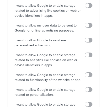
I want to allow Google to enable storage
Hogyan mentsük az összes
related to advertising like cookies on web or
megnyitott oldal URL-jét
device identifiers in apps.
egyszerre?
Szoftver
| 2012.01.23 07:30
I want to allow my user data to be sent to
Google for online advertising purposes.
Hogyan ellenőrizzük, hogy
működnek-e URL-jeink?
I want to allow Google to send me
Szoftver
| 2011.12.05 07:30
personalized advertising.
Hogyan jegyezzük fel a vágólapra
I want to allow Google to enable storage
másolt URL-jeinket?
related to analytics like cookies on web or
Szoftver
| 2011.09.28 07:30
device identifiers in apps.
A g.co lesz a Google házon belüli
I want to allow Google to enable storage
URL-rövidítője
related to functionality of the website or app.
Közélet
| 2011.07.20 06:30
I want to allow Google to enable storage
related to personalization.
I want to allow Google to enable storage