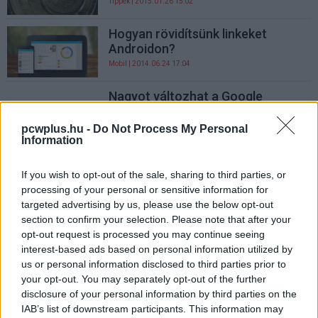
Tippek
| 2015.01.26 15:02
Hogyan rövidítsünk linkeket
Androidon?
Mobil
| 2014.06.24 17:04
Nagyot változhat a Google
Chrome 36 címsora?
Szoftver
| 2014.05.02 15:00
pcwplus.hu -
Do Not Process My Personal
Information
Hogyan küldjünk a Chrome-ból
linkeket Androidra?
If you wish to opt-out of the sale, sharing to third parties, or
processing of your personal or sensitive information for
Szoftver
| 2014.04.03 16:30
targeted advertising by us, please use the below opt-out
section to confirm your selection. Please note that after your
Hogyan kerüljük ki az átirányított
opt-out request is processed you may continue seeing
hivatkozásokat?
interest-based ads based on personal information utilized by
Szoftver
| 2013.12.21 16:30
us or personal information disclosed to third parties prior to
your opt-out. You may separately opt-out of the further
Hogyan ellenőrizzük a rövidített
disclosure of your personal information by third parties on the
linkeket?
IAB’s list of downstream participants. This information may
Szoftver
| 2013.09.26 16:00