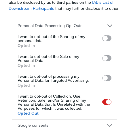
also be disclosed by us to third parties on the
IAB’s List of
Downstream Participants
that may further disclose it to other
Hogyan mentsük a weboldalak
third parties.
fotóit?
Please note that this website/app uses one or more Google
Szoftver
| 2013.08.14 15:30
Personal Data Processing Opt Outs
services and may gather and store information including but
Boldog születésnapot, internet!
not limited to your visit or usage behaviour. You may click to
I want to opt-out of the Sharing of my
personal data.
grant or deny consent to Google and its third-party tags to
Közélet
| 2013.04.30 17:30
Opted In
use your data for below specified purposes in below Google
consent section.
I want to opt-out of the Sale of my
Personal Data.
A YouTube utódja: MixBit
Opted In
Közösség
| 2013.04.04 06:30
I want to opt-out of processing my
Personal Data for Targeted Advertising.
Opted In
Hogyan nézzük meg a Firefox
inaktív füleinek az URL-jeit?
I want to opt-out of Collection, Use,
Retention, Sale, and/or Sharing of my
Szoftver
| 2012.06.14 07:30
Personal Data that Is Unrelated with the
Purposes for which it was collected.
Spammerek használják a Dropbox
Opted Out
URL-rövidítőjét
Google consents
Szoftver
| 2012.03.12 16:34