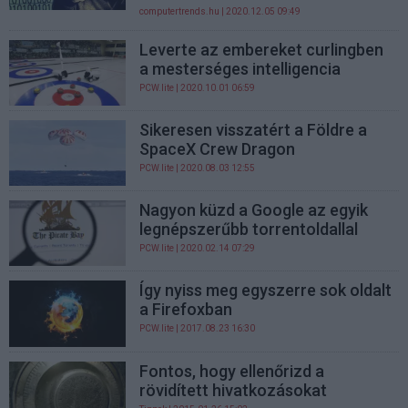
computertrends.hu
| 2020.12.05 09:49
Leverte az embereket curlingben
a mesterséges intelligencia
PCW.lite
| 2020.10.01 06:59
Sikeresen visszatért a Földre a
SpaceX Crew Dragon
PCW.lite
| 2020.08.03 12:55
Nagyon küzd a Google az egyik
legnépszerűbb torrentoldallal
PCW.lite
| 2020.02.14 07:29
Így nyiss meg egyszerre sok oldalt
a Firefoxban
PCW.lite
| 2017.08.23 16:30
Fontos, hogy ellenőrizd a
rövidített hivatkozásokat