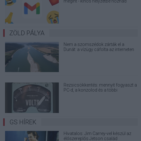
megint - kínos helyzetbe hoznád
magad
ZÖLD PÁLYA
Nem a szomszédok zárták el a
Dunát: a vízügy cáfolta az interneten
terjedő álhíreket
Rezsicsökkentés: mennyit fogyaszt a
PC-d, a konzolod és a többi
elektronikai eszközöd?
GS HÍREK
Hivatalos: Jim Carrey-vel készül az
élőszereplős Jetson család