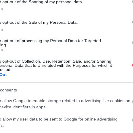
o opt-out of the Sharing of my personal data.
ket.
In
o opt-out of the Sale of my Personal Data.
In
 új balatoni kardioösvény (X)
atonalmádiban.
to opt-out of processing my Personal Data for Targeted
ing.
In
o opt-out of Collection, Use, Retention, Sale, and/or Sharing
ersonal Data that Is Unrelated with the Purposes for which it
#kiterjesztett valóság
#pokémon
#pokémon go
lected.
Out
consents
o allow Google to enable storage related to advertising like cookies on
evice identifiers in apps.
Tetszik
o allow my user data to be sent to Google for online advertising
s.