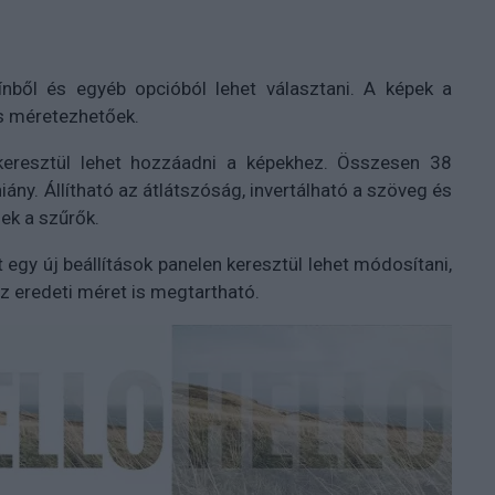
ínből és egyéb opcióból lehet választani. A képek a
is méretezhetőek.
resztül lehet hozzáadni a képekhez. Összesen 38
hiány. Állítható az átlátszóság, invertálható a szöveg és
zek a szűrők.
gy új beállítások panelen keresztül lehet módosítani,
 eredeti méret is megtartható.