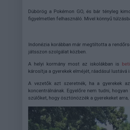
Dübörög a Pokémon GO, és bár tényleg kimoz
figyelmetlen felhasználó. Mivel könnyű túlzásb
Indonézia korábban már megtiltotta a rendőr
játsszon szolgálat közben.
A helyi kormány most az iskolákban is
bet
károsítja a gyerekek elméjét, ráadásul lustává i
A vezetők azt szeretnék, ha a gyerekek az
koncentrálnának. Egyelőre nem tudni, hogyan te
szülőket, hogy ösztönözzék a gyerekeket arra,