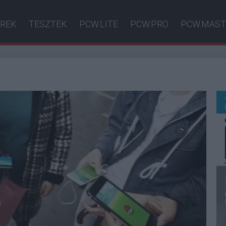
ÍREK
TESZTEK
PCW.LITE
PCW.PRO
PCW.MAST