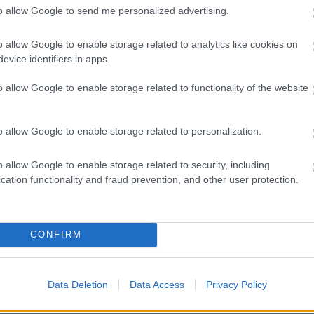
to allow Google to send me personalized advertising.
zászólások
o allow Google to enable storage related to analytics like cookies on
evice identifiers in apps.
 Snapseed
o allow Google to enable storage related to functionality of the website
o allow Google to enable storage related to personalization.
o allow Google to enable storage related to security, including
cation functionality and fraud prevention, and other user protection.
iratokat is hozzá lehet adni a képekhez.
CONFIRM
A képszerkesztő alkalmazás így már olyan szűrőket is
Data Deletion
Data Access
Privacy Policy
 testre szabott stílusokban feliratokat adnak hozzá a