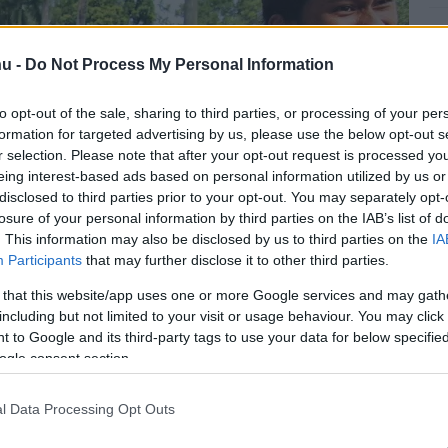
u -
Do Not Process My Personal Information
to opt-out of the sale, sharing to third parties, or processing of your per
formation for targeted advertising by us, please use the below opt-out s
r selection. Please note that after your opt-out request is processed y
eing interest-based ads based on personal information utilized by us or
disclosed to third parties prior to your opt-out. You may separately opt-
losure of your personal information by third parties on the IAB’s list of
. This information may also be disclosed by us to third parties on the
IA
Participants
that may further disclose it to other third parties.
 that this website/app uses one or more Google services and may gath
including but not limited to your visit or usage behaviour. You may click 
 to Google and its third-party tags to use your data for below specifi
ogle consent section.
l Data Processing Opt Outs
ás nem megfelelő megoldás - főleg azért, mert úgyis lesz