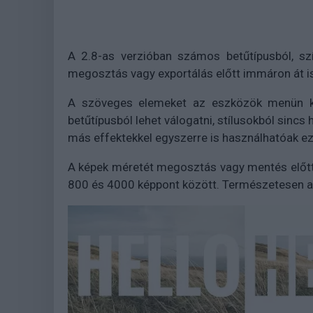
A 2.8-as verzióban számos betűtípusból, sz
megosztás vagy exportálás előtt immáron át 
A szöveges elemeket az eszközök menün ke
betűtípusból lehet válogatni, stílusokból sincs 
más effektekkel egyszerre is használhatóak e
A képek méretét megosztás vagy mentés előtt e
800 és 4000 képpont között. Természetesen az