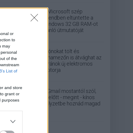
A Microsoft szép
csendben eltüntette a
Windows 32 GB RAM-ot
ajánló útmutatóját
sonal or
ection to
ou may
Drónokat tölt és
 personal
aknamezőn is átvághat az
out of the
ukránok új elektromos
 downstream
motorja
B’s List of
er and store
A Gmail mostantól szól,
to grant or
mielőtt - megint - kínos
ed purposes
helyzetbe hoznád magad