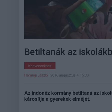
Betiltanák az iskolá
Kedvencekhez
Harangi László
|
2016 augusztus 4. 15:30
Az indonéz kormány betiltaná az iskolá
károsítja a gyerekek elméjét.