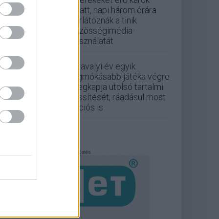
miatt, napi három órára
korlátoznák a tinik
közösségimédia-
használatát
A tavalyi év egyik
legmókásabb játéka végre
megkapja utolsó tartalmi
frissítését, ráadásul most
akciós is
Hirdetés