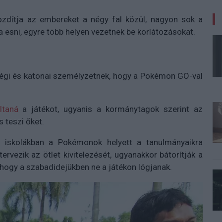
dítja az embereket a négy fal közül, nagyon sok a
a esni, egyre több helyen vezetnek be korlátozásokat.
ségi és katonai személyzetnek, hogy a Pokémon GO-val
iltaná
a játékot, ugyanis a kormánytagok szerint az
s teszi őket.
 iskolákban a Pokémonok helyett a tanulmányaikra
rvezik az ötlet kivitelezését, ugyanakkor bátorítják a
 hogy a szabadidejükben ne a játékon lógjanak.