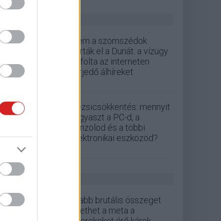
ZÖLD PÁLYA
Nem a szomszédok
zárták el a Dunát: a vízügy
cáfolta az interneten
terjedő álhíreket
Rezsicsökkentés: mennyit
fogyaszt a PC-d, a
konzolod és a többi
elektronikai eszközöd?
GS HÍREK
Újabb brutális összeget
fizethet a meta a
gyerekeket érő károk