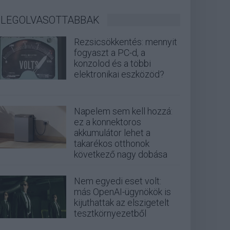
LEGOLVASOTTABBAK
Rezsicsökkentés: mennyit
fogyaszt a PC-d, a
konzolod és a többi
elektronikai eszközöd?
Napelem sem kell hozzá:
ez a konnektoros
akkumulátor lehet a
takarékos otthonok
következő nagy dobása
Nem egyedi eset volt:
más OpenAI-ügynökök is
kijuthattak az elszigetelt
tesztkörnyezetből