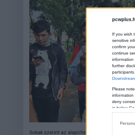
pcwplus.h
If you wish 
sensitive in
confirm you
continue se
information 
further disc
participants
Downstream 
Please note
information 
deny consent
in below Go
Persona
Sokak szerint az alapötlet jó, de a teljes tilt