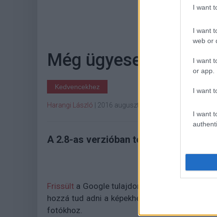
I want 
Hoz
I want t
web or d
Még ügyesebb lett a
I want t
or app.
Kedvencekhez
I want t
Harangi László
|
2016 augusztus 4. 14:02
I want t
authenti
A 2.8-as verzióban testre szabható fel
Frissült
a Google tulajdonában lévő Snapseed. 
hozzá tud adni a képekhez, amelyek különböző,
fotókhoz.