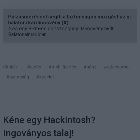
Pulzusméréssel segíti a biztonságos mozgást az új
balatoni kardioösvény (X)
4 és egy 8 km-es egészségügyi tanösvény nyílt
Balatonalmádiban.
Címkék:
#japán
#mobilfizetés
#pénz
#ujjlenyomat
#biztonság
#közélet
Kéne egy Hackintosh?
Ingoványos talaj!