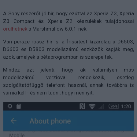
A Sony részéről jó hír, hogy ezúttal az Xperia Z3, Xperia
Z3 Compact és Xperia Z2 készülékek tulajdonosai
örülhetnek
a Marshmallow 6.0.1-nek.
Van persze rossz hír is: a frissítést kizárólag a D6503,
D6603 és D5803 modellszámú eszközök kapják meg,
azok, amelyek a bétaprogramban is szerepeltek.
Mindez azt jelenti, hogy aki valamilyen más
modellszámú verzióval rendelkezik, esetleg
szolgáltatófüggő telefont használ, annak továbbra is
várnia kell - és nem tudni, hogy mennyit.