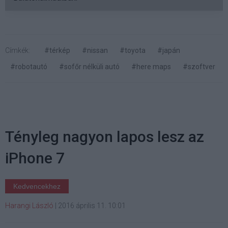
Címkék:
#térkép
#nissan
#toyota
#japán
#robotautó
#sofőr nélküli autó
#here maps
#szoftver
Tényleg nagyon lapos lesz az
iPhone 7
Kedvencekhez
Harangi László
|
2016 április 11. 10:01