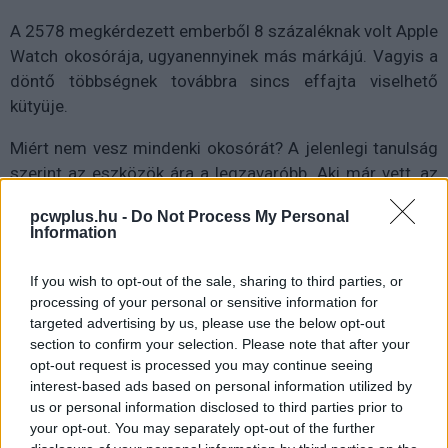
A 2578 megkérdezett emberből 8 százaléknak volt Apple
Watch okosórája, ugyanennyinek más márkájú. Vagyis a
döntő többségnek továbbra sincs effajta viselhető
kütyüje.
Miért nem vesz mindenki okosórát? A jelenlegi tanulság
szerint az eszközök ára a legzavaróbb. Aki már vett, az
általában a kényelem és a funkciók miatt dönt okosóra
pcwplus.hu -
Do Not Process My Personal
mellett, de akad, aki a divat miatt.
Information
If you wish to opt-out of the sale, sharing to third parties, or
processing of your personal or sensitive information for
targeted advertising by us, please use the below opt-out
section to confirm your selection. Please note that after your
opt-out request is processed you may continue seeing
interest-based ads based on personal information utilized by
us or personal information disclosed to third parties prior to
your opt-out. You may separately opt-out of the further