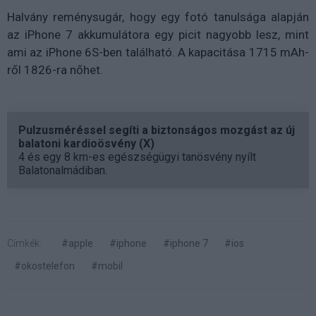
Halvány reménysugár, hogy egy fotó tanulsága alapján
az iPhone 7 akkumulátora egy picit nagyobb lesz, mint
ami az iPhone 6S-ben található. A kapacitása 1715 mAh-
ről 1826-ra nőhet.
Pulzusméréssel segíti a biztonságos mozgást az új
balatoni kardioösvény (X)
4 és egy 8 km-es egészségügyi tanösvény nyílt
Balatonalmádiban.
Címkék:
#apple
#iphone
#iphone 7
#ios
#okostelefon
#mobil