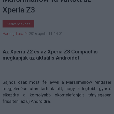
Xperia Z3
Kedvencekhez
Harangi László
|
2016 április 11. 14:01
Az Xperia Z2 és az Xperia Z3 Compact is
megkapják az aktuális Androidot.
Sajnos csak most, fél évvel a Marshmallow rendszer
megjelenése után tartunk ott, hogy a legtöbb gyártó
elkezdte a komolyabb okostelefonjait ténylegesen
frissíteni az új Androidra.