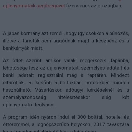
ujjlenyomataik segítségével
fizessenek az országban.
A japán kormány azt reméli, hogy így csökken a bűnözés,
illetve a turisták sem aggódnak majd a készpénz és a
bankkártyák miatt.
Az ötlet szerint amikor valaki megérkezik Japánba,
lehetősége lesz az ujjlenyomatait, személyes adatait és
banki adatait regisztrálni még a reptéren. Mindezt
eltárolják, és később a boltokban, hotelekben minden
használható. Vásárláskor, adóügyi kérdéseknél és a
személyazonosság hitelesítésekor elég két
ujjlenyomatot leolvasni.
A program idén nyáron indul el 300 bolttal, hotellel és
étteremmel, a legnépszerűbb helyeken. 2017 tavaszára
közel mindenhol elérhető lesz a lehetőség.