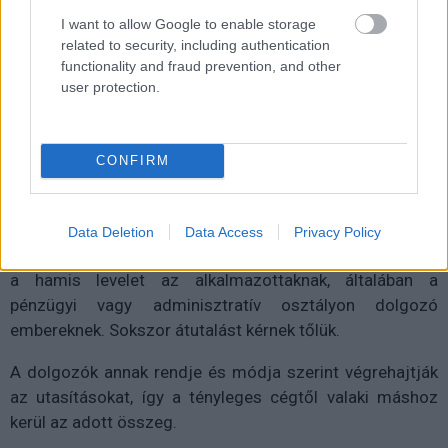
I want to allow Google to enable storage
related to security, including authentication
functionality and fraud prevention, and other
Az FBI arra
figyelmezteti
az embereket, hogy Amerikában
user protection.
számos városban közkedvelt trend lett, hogy a hackerek
az ügyvezetők nevében küldenek e-maileket, ezzel végül
hatalmas veszteségeket okozva a cégeknek.
CONFIRM
Data Deletion
Data Access
Privacy Policy
A csalás lényege az, hogy az ügyvezető nevében küldik el
a hamis levelet az alkalmazottaknak, általában a
pénzügyi vagy adminisztratív osztályon dolgozó
embereknek. Sokszor átutalást kérnek tőlük.
A dolgozók annak rendje és módja szerint végrehajtják
az utasításokat, így a tényleges cégtől valaki máshoz
kerül az adott összeg.