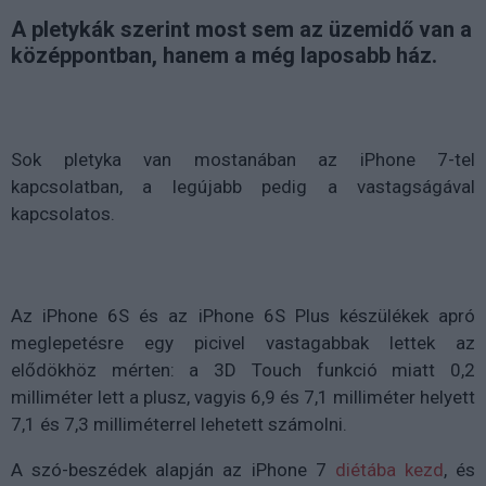
A pletykák szerint most sem az üzemidő van a
középpontban, hanem a még laposabb ház.
Sok pletyka van mostanában az iPhone 7-tel
kapcsolatban, a legújabb pedig a vastagságával
kapcsolatos.
Az iPhone 6S és az iPhone 6S Plus készülékek apró
meglepetésre egy picivel vastagabbak lettek az
elődökhöz mérten: a 3D Touch funkció miatt 0,2
milliméter lett a plusz, vagyis 6,9 és 7,1 milliméter helyett
7,1 és 7,3 milliméterrel lehetett számolni.
A szó-beszédek alapján az iPhone 7
diétába kezd
, és