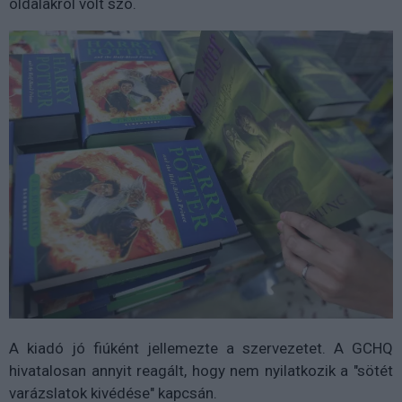
oldalakról volt szó.
A kiadó jó fiúként jellemezte a szervezetet. A GCHQ
hivatalosan annyit reagált, hogy nem nyilatkozik a "sötét
varázslatok kivédése" kapcsán.