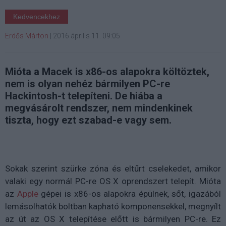
Kedvencekhez
Erdős Márton
|
2016 április 11. 09:05
Mióta a Macek is x86-os alapokra költöztek,
nem is olyan nehéz bármilyen PC-re
Hackintosh-t telepíteni. De hiába a
megvásárolt rendszer, nem mindenkinek
tiszta, hogy ezt szabad-e vagy sem.
Sokak szerint szürke zóna és eltűrt cselekedet, amikor
valaki egy normál PC-re OS X oprendszert telepít. Mióta
az
Apple
gépei is x86-os alapokra épülnek, sőt, igazából
lemásolhatók boltban kapható komponensekkel, megnyílt
az út az OS X telepítése előtt is bármilyen PC-re. Ez