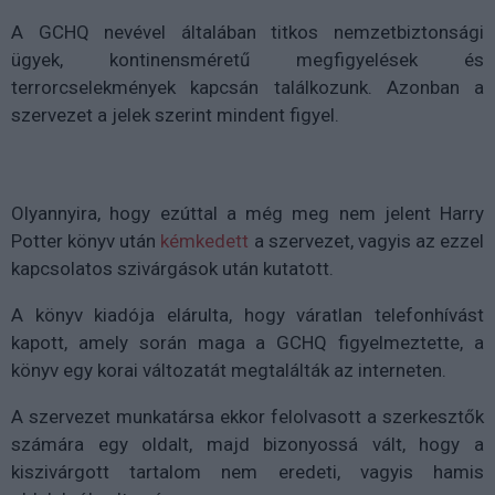
A GCHQ nevével általában titkos nemzetbiztonsági
ügyek, kontinensméretű megfigyelések és
terrorcselekmények kapcsán találkozunk. Azonban a
szervezet a jelek szerint mindent figyel.
Olyannyira, hogy ezúttal a még meg nem jelent Harry
Potter könyv után
kémkedett
a szervezet, vagyis az ezzel
kapcsolatos szivárgások után kutatott.
A könyv kiadója elárulta, hogy váratlan telefonhívást
kapott, amely során maga a GCHQ figyelmeztette, a
könyv egy korai változatát megtalálták az interneten.
A szervezet munkatársa ekkor felolvasott a szerkesztők
számára egy oldalt, majd bizonyossá vált, hogy a
kiszivárgott tartalom nem eredeti, vagyis hamis