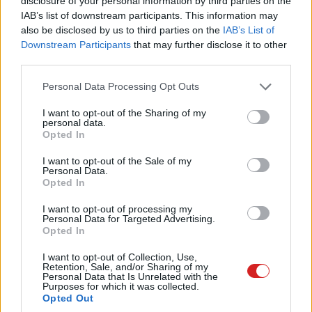
disclosure of your personal information by third parties on the
IAB’s list of downstream participants. This information may
also be disclosed by us to third parties on the
IAB’s List of
Downstream Participants
that may further disclose it to other
third parties.
Please note that this website/app uses one or more Google
Personal Data Processing Opt Outs
Természetesen nehéz megmondani, hogy a mostani
services and may gather and store information including but
not limited to your visit or usage behaviour. You may click to
I want to opt-out of the Sharing of my
felmérés mennyire tükrözi a teljes felhasználói tábor
personal data.
grant or deny consent to Google and its third-party tags to
hozzáállását, de annyit azért ki lehet jelenteni, hogy az
Opted In
use your data for below specified purposes in below Google
okosórások nagy részét már a bemutató előtt
consent section.
I want to opt-out of the Sale of my
meggyőzte az Apple.
Personal Data.
Opted In
I want to opt-out of processing my
Personal Data for Targeted Advertising.
Pulzusméréssel segíti a biztonságos mozgást az új
Opted In
balatoni kardioösvény (X)
4 és egy 8 km-es egészségügyi tanösvény nyílt
I want to opt-out of Collection, Use,
Balatonalmádiban.
Retention, Sale, and/or Sharing of my
Personal Data that Is Unrelated with the
Purposes for which it was collected.
Opted Out