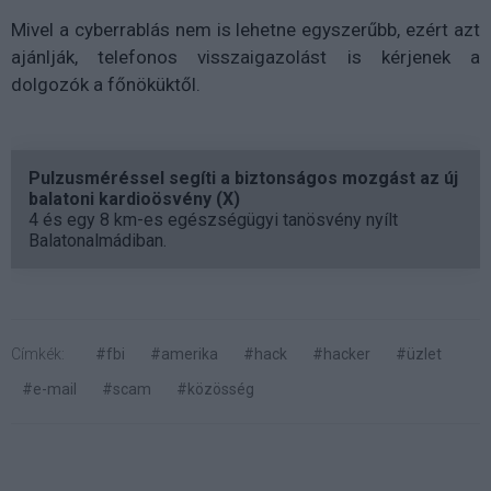
Mivel a cyberrablás nem is lehetne egyszerűbb, ezért azt
ajánlják, telefonos visszaigazolást is kérjenek a
dolgozók a főnöküktől.
Pulzusméréssel segíti a biztonságos mozgást az új
balatoni kardioösvény (X)
4 és egy 8 km-es egészségügyi tanösvény nyílt
Balatonalmádiban.
Címkék:
#fbi
#amerika
#hack
#hacker
#üzlet
#e-mail
#scam
#közösség