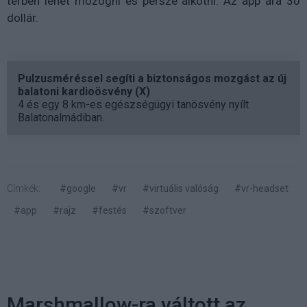
térben lehet mozogni és persze alkotni. Az app ára 30
dollár.
Pulzusméréssel segíti a biztonságos mozgást az új
balatoni kardioösvény (X)
4 és egy 8 km-es egészségügyi tanösvény nyílt
Balatonalmádiban.
Címkék:
#google
#vr
#virtuális valóság
#vr-headset
#app
#rajz
#festés
#szoftver
Marshmallow-ra váltott az