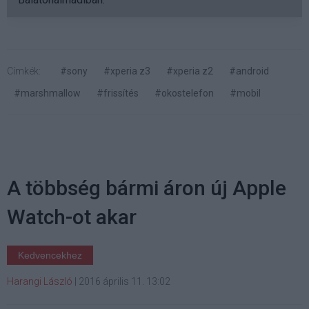
Címkék:
#sony
#xperia z3
#xperia z2
#android
#marshmallow
#frissítés
#okostelefon
#mobil
A többség bármi áron új Apple
Watch-ot akar
Kedvencekhez
Harangi László
|
2016 április 11. 13:02