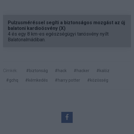
Pulzusméréssel segíti a biztonságos mozgást az új
balatoni kardioösvény (X)
4 és egy 8 km-es egészségügyi tanösvény nyílt
Balatonalmádiban.
Címkék:
#biztonság
#hack
#hacker
#kalóz
#gchq
#kémkedés
#harry potter
#közösség