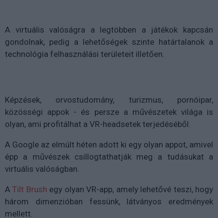
A virtuális valóságra a legtöbben a játékok kapcsán
gondolnak, pedig a lehetőségek szinte határtalanok a
technológia felhasználási területeit illetően.
Képzések, orvostudomány, turizmus, pornóipar,
közösségi appok - és persze a művészetek világa is
olyan, ami profitálhat a VR-headsetek terjedéséből.
A Google az elmúlt héten adott ki egy olyan appot, amivel
épp a művészek csillogtathatják meg a tudásukat a
virtuális valóságban.
A
Tilt Brush
egy olyan VR-app, amely lehetővé teszi, hogy
három dimenzióban fessünk, látványos eredmények
mellett.