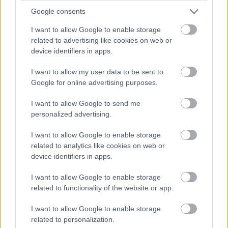
Google consents
Címkék:
#apple
#apple watch
#okosóra
#watchos
I want to allow Google to enable storage
#viselhető eszköz
#hardver
related to advertising like cookies on web or
device identifiers in apps.
I want to allow my user data to be sent to
Google for online advertising purposes.
FBI: ne bízz a főnököd e-
I want to allow Google to send me
personalized advertising.
mailjében
I want to allow Google to enable storage
related to analytics like cookies on web or
Kedvencekhez
device identifiers in apps.
Harangi László
|
2016 április 11. 12:00
I want to allow Google to enable storage
related to functionality of the website or app.
I want to allow Google to enable storage
Amerikában hatalmas divat lett az ügyvezetők
related to personalization.
nevében kamu e-maileket küldeni.