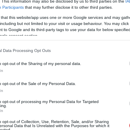
. This information may also be disclosed by us to third parties on the
IA
Participants
that may further disclose it to other third parties.
mori alapította 1959-ben, a vállalat kezdettől finom
alat elnevezése Kyo(to) Cera(mics) is tükröz.
 that this website/app uses one or more Google services and may gath
zek, mobiltelefonok és napelemek is megtalálhatók,
including but not limited to your visit or usage behaviour. You may click 
 to Google and its third-party tags to use your data for below specifi
is találkozhatunk. A KYOCERA Corporation jelenleg 44
ogle consent section.
g területén, melynek központja Japán Kyoto városában
l Data Processing Opt Outs
re szakosodott ága, a KYOCERA Document Solutions
o opt-out of the Sharing of my personal data.
ermékei relevánsak. A környezettudatos, globális
In
ezvitt fejlesztések e részlegben is kamatoztathatók,
 dob és a hozzá alkalmazott mikro-kerámiaszemcsés
o opt-out of the Sale of my Personal Data.
rtékben tartós nyomtatóműveket épít a gyártó. A
In
as, de akár az A4-es kategóriában is találhatunk 1,5
m véletlenül ez a GLOBAL UNION mottója: "KYOCERA egy
to opt-out of processing my Personal Data for Targeted
ing.
tű nyomtatók sem igényelnek néhány tízezer oldal után
In
versenytárshoz képest kimagaslóan környezetkímélők.
o opt-out of Collection, Use, Retention, Sale, and/or Sharing
kát, üzemeltetést, kevesebb csomagolóanyagot is
ersonal Data that Is Unrelated with the Purposes for which it
őségű hardverrel dolgozhatunk.
lected.