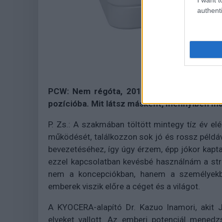
authenti
PCW: Nem régóta, 2015. februárjától vagy 
pozícióba. Mit látsz másként, mennyiben má
P. Zs.: A szakmában töltött mintegy tíz év 
működését, találkozzon sok jó és rossz példáv
bevezetéséhez, így úgy érzem, épp jókor kapt
ezzel kapcsolatban kevésbé használnám a strat
nem a koncepciókban, hanem a személyekbe
emberek viszik előre a céget és a világot.
A KYOCERA-alapító Dr. Kazuo Inamori, akit 
elveket vallott. Az emberi potenciál mened