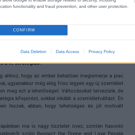
cation functionality and fraud prevention, and other user protection.
CONFIRM
Data Deletion
Data Access
Privacy Policy
kereskedelmi igazgató és fiatalon jutottál ebbe a
s a te stratégiád?
elég ahhoz, hogy az ember behatóan megismerje a piac
al, ugyanakkor még elég friss legyen egy új szemlélet
am meg ezt a lehetőséget. Változásokat tervezünk, de
égia kifejezést, sokkal inkább a szemléletváltást. Én
n hiszek, abban, hogy tehetséges és jól motivált
Japánban ma is nagy tisztelet övez, szintén hasonló
zseléséről szóló Respect the Divine and Love People