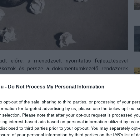
adt előre: a menedzselt nyomtatás fejlesztésével
eszközök és persze a dokumentumkezelő rendszerek
é is araszolhatunk. Ugyanakkor a tartósabb, kevesebb
olcsóbb logisztikával hasznosítható megoldások
u -
Do Not Process My Personal Information
ig nem minden cég jeleskedik. A
Kyocera
kivételes
i és egyben kizárólagos disztribútoraként, a GLOBAL
to opt-out of the sale, sharing to third parties, or processing of your per
áltott. A változásokról Patkó Zsoltot, a GLOBAL UNION
formation for targeted advertising by us, please use the below opt-out s
r selection. Please note that after your opt-out request is processed y
eing interest-based ads based on personal information utilized by us or
a GLOBAL-UNION történetében. Mit érdemes tudni a
disclosed to third parties prior to your opt-out. You may separately opt-
losure of your personal information by third parties on the IAB’s list of