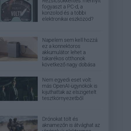
Rezsicsökkentés: mennyit
fogyaszt a PC-d, a
konzolod és a többi
elektronikai eszközöd?
Napelem sem kell hozzá:
ez a konnektoros
akkumulátor lehet a
takarékos otthonok
következő nagy dobása
Nem egyedi eset volt:
más OpenAI-ügynökök is
kijuthattak az elszigetelt
tesztkörnyezetből
Drónokat tölt és
aknamezőn is átvághat az