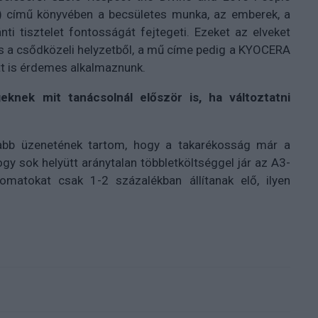
) című könyvében a becsületes munka, az emberek, a
nti tisztelet fontosságát fejtegeti. Ezeket az elveket
 is a csődközeli helyzetből, a mű címe pedig a KYOCERA
tt is érdemes alkalmaznunk.
knek mit tanácsolnál először is, ha változtatni
sabb üzenetének tartom, hogy a takarékosság már a
ogy sok helyütt aránytalan többletköltséggel jár az A3-
matokat csak 1-2 százalékban állítanak elő, ilyen