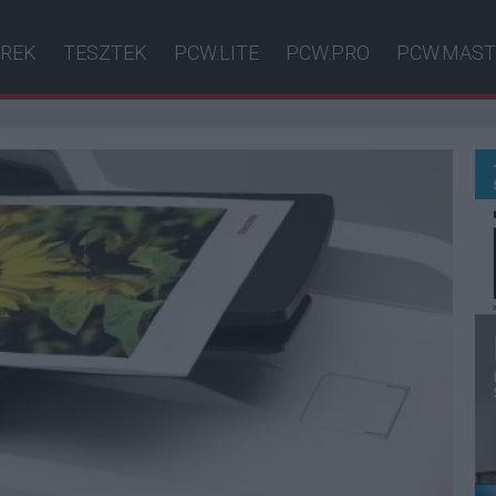
ÍREK
TESZTEK
PCW.LITE
PCW.PRO
PCW.MAST