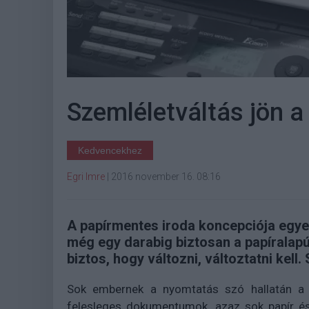
Szemléletváltás jön 
Kedvencekhez
Egri Imre
|
2016 november 16. 08:16
A papírmentes iroda koncepciója egyel
még egy darabig biztosan a papíralap
biztos, hogy változni, változtatni kel
Sok embernek a nyomtatás szó hallatán a 
felesleges dokumentumok, azaz sok papír és