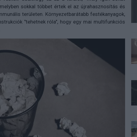
 melyben sokkal többet értek el az újrahasznosítás és
mmunális területen. Környezetbarátabb festékanyagok,
nstrukciók "tehetnek róla", hogy egy mai multifunkciós
.