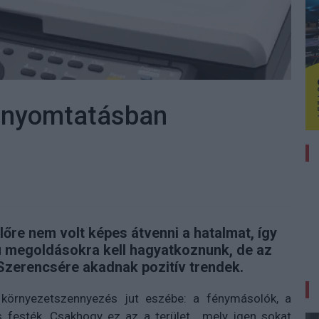
a nyomtatásban
őre nem volt képes átvenni a hatalmat, így
ú megoldásokra kell hagyatkoznunk, de az
l. Szerencsére akadnak pozitív trendek.
környezetszennyezés jut eszébe: a fénymásolók, a
 festék. Csakhogy ez az a terület, mely igen sokat