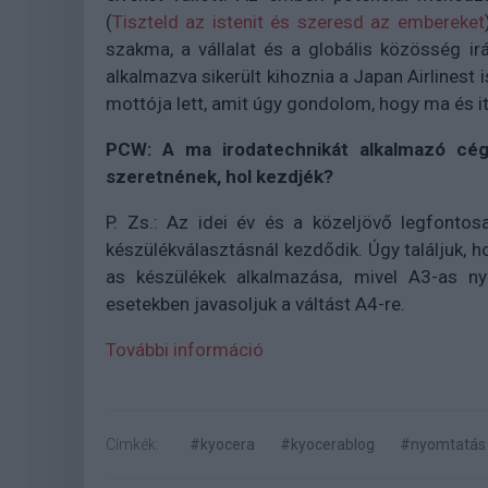
(
Tiszteld az istenit és szeresd az embereket
szakma, a vállalat és a globális közösség irá
alkalmazva sikerült kihoznia a Japan Airlinest
mottója lett, amit úgy gondolom, hogy ma és i
PCW: A ma irodatechnikát alkalmazó cége
szeretnének, hol kezdjék?
P. Zs.: Az idei év és a közeljövő legfonto
készülékválasztásnál kezdődik. Úgy találjuk, h
as készülékek alkalmazása, mivel A3-as nyo
esetekben javasoljuk a váltást A4-re.
További információ
Címkék:
#kyocera
#kyocerablog
#nyomtatás