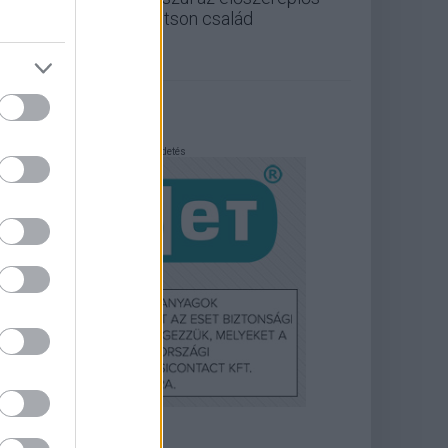
Jetson család
Hirdetés