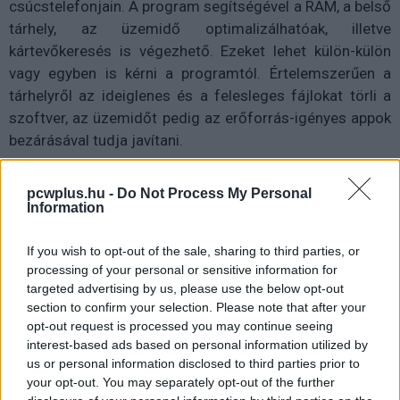
csúcstelefonjain. A program segítségével a RAM, a belső
tárhely, az üzemidő optimalizálhatóak, illetve
kártevőkeresés is végezhető. Ezeket lehet külön-külön
vagy egyben is kérni a programtól. Értelemszerűen a
tárhelyről az ideiglenes és a felesleges fájlokat törli a
szoftver, az üzemidőt pedig az erőforrás-igényes appok
bezárásával tudja javítani.
pcwplus.hu -
Do Not Process My Personal
Information
Letöltésgyorsító
If you wish to opt-out of the sale, sharing to third parties, or
A Galaxy S5-nél debütált Letöltésgyorsító itt is
processing of your personal or sensitive information for
megmaradt, így ha valaki korlátlan vagy nagy
targeted advertising by us, please use the below opt-out
mobilinternet-csomaggal rendelkezik, akkor érdemes
section to confirm your selection. Please note that after your
lehet bekapcsolni. A gyakorlatban kombinálja a Wi-Fi-s és
opt-out request is processed you may continue seeing
az LTE-s kapcsolatokat, ezzel pedig még gyorsabban
interest-based ads based on personal information utilized by
us or personal information disclosed to third parties prior to
tölti le a fájlokat a készülékre.
your opt-out. You may separately opt-out of the further