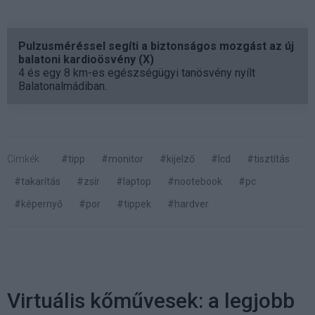
Pulzusméréssel segíti a biztonságos mozgást az új
balatoni kardioösvény (X)
4 és egy 8 km-es egészségügyi tanösvény nyílt
Balatonalmádiban.
Címkék:
#tipp
#monitor
#kijelző
#lcd
#tisztítás
#takarítás
#zsír
#laptop
#nootebook
#pc
#képernyő
#por
#tippek
#hardver
Virtuális kőművesek: a legjobb