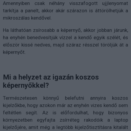
Amennyiben csak néhány visszafogott ujjlenyomat
tarkítja a panelt, akkor akár szárazon is áttörölhetjük a
mikroszálas kendővel.
Ha láthatóan zsírosabb a képernyő, akkor jobban járunk,
ha enyhén benedvesítjük vízzel a kendő egyik szélét, és
először kissé nedves, majd száraz résszel töröljük át a
képernyőt.
Mi a helyzet az igazán koszos
képernyőkkel?
Természetesen könnyű belefutni annyira koszos
kijelzőkbe, hogy azokon már az enyhén vizes kendő sem
feltétlen segít. Az is előfordulhat, hogy bizonyos
környezetben egyfajta zsírréteg rakodóik a laptop
kijelzőjére, amit még a legtöbb kijelzőtisztításra kitalált