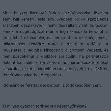
Mi a helyzet ilyenkor? Drága tisztítószereket ilyenkor
sem kell keresni, elég egy üvegben 50:50 százalékos
arányban összekeverni némi desztillált vizet és ecetet.
Ennek a segítségével már a legmakacsabb kosztól is
meg lehet szabadulni, de persze itt is szükség lesz a
mikroszálas kendőre, majd a szárazra törlésre. A
műveletet a legjobb kikapcsolt állapotban végezni, és
nem közvetlenül a kijelzőre spriccelni, ha permetezős
flakont használunk. Ha valaki mindenáron kész terméket
vásárolna, akkor a hasonlóan rossz helyzetekre a Q35-ös
tisztítóhab jelenthet megoldást.
Időnként ne felejtsük el kimosni a törlőkendőket sem.
Ti milyen gyakran törlitek le a képernyőiteket?