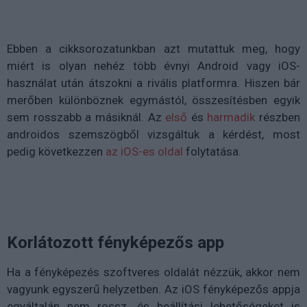
Ebben a cikksorozatunkban azt mutattuk meg, hogy
miért is olyan nehéz több évnyi Android vagy iOS-
használat után átszokni a rivális platformra. Hiszen bár
merőben különböznek egymástól, összesítésben egyik
sem rosszabb a másiknál. Az
első
és
harmadik
részben
androidos szemszögből vizsgáltuk a kérdést, most
pedig következzen
az iOS-es oldal
folytatása.
Korlátozott fényképezős app
Ha a fényképezés szoftveres oldalát nézzük, akkor nem
vagyunk egyszerű helyzetben. Az iOS fényképezős appja
egyáltalán nem rossz, és beállítási lehetőségeket is