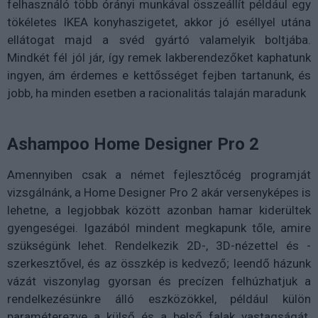
felhasználó több órányi munkával összeállít például egy
tökéletes IKEA konyhaszigetet, akkor jó eséllyel utána
ellátogat majd a svéd gyártó valamelyik boltjába.
Mindkét fél jól jár, így remek lakberendezőket kaphatunk
ingyen, ám érdemes e kettősséget fejben tartanunk, és
jobb, ha minden esetben a racionalitás talaján maradunk
Ashampoo Home Designer Pro 2
Amennyiben csak a német fejlesztőcég programját
vizsgálnánk, a Home Designer Pro 2 akár versenyképes is
lehetne, a legjobbak között azonban hamar kiderültek
gyengeségei. Igazából mindent megkapunk tőle, amire
szükségünk lehet. Rendelkezik 2D-, 3D-nézettel és -
szerkesztővel, és az összkép is kedvező; leendő házunk
vázát viszonylag gyorsan és precízen felhúzhatjuk a
rendelkezésünkre álló eszközökkel, például külön
paraméterezve a külső és a belső falak vastagságát.