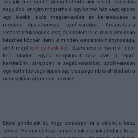
fixáljuk, a cementet pedig háttértárunk jelenti. Fizikailag
nagyjából ennyire megterhelő egy kertes ház vagy éppen
egy kisebb lakás megtervezése és berendezése a
modern épülettervező szoftverekkel. Kreativitásra
viszont szükségünk lesz, és türelemre is, mivel általában
készítés közben derül ki minden koncepció hiányossága,
amit majd
korrigálnunk kell
. Szerencsére ma már nem
kell minden egyes meghiúsult terv után új lapot
kezdenünk, átrajzolni a segédvonalakat, szoftveresen
egy kattintás vagy éppen egy vissza gomb is elfeledteti a
nem kellően átgondolt terveket.
Előre gondoljuk át, hogy pontosan mi a célunk a kész
tervvel. Ha egy építész ismerősnek akarjuk átadni a kész