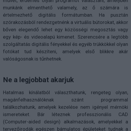
művet, érdemes olyan programot választani, amelyben
munkánk elmenthető valamely, az ő számára is
értelmezhető digitális formátumban. Ha pusztán
szórakozásból rendezgetnénk a virtuális bútorokat, akkor
bőven elegendő lehet egy közösségi megosztás vagy
egy kép- és videoalapú kimenet. Szerencsére a legtöbb
szolgáltatás digitális fényekkel és egyéb trükkökkel olyan
fotókat tud készíteni, amelyek első blikkre akár
valóságosnak is tűnhetnek.
Ne a legjobbat akarjuk
Hatalmas kínálatból választhatunk, rengeteg olyan,
magánfelhasználóknak szánt programmal
találkozhatunk, amelyek kezelése nem igényel mérnöki
ismereteket. Bár léteznek professzionális CAD
(Computer-aided design) alkalmazások, amelyekkel a
tervezőirodák egészen bámulatos épületeket tudnak a