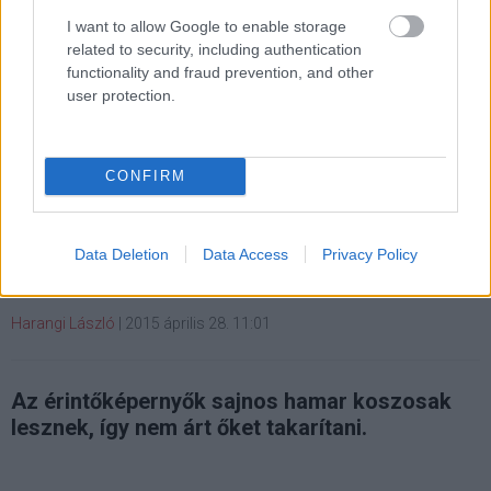
I want to allow Google to enable storage
s6
#samsung galaxy s6 edge
#lollipop
#tippek
related to security, including authentication
#mobil
functionality and fraud prevention, and other
user protection.
CONFIRM
Így tisztítsd a kijelződet
Data Deletion
Data Access
Privacy Policy
Kedvencekhez
Harangi László
|
2015 április 28. 11:01
Az érintőképernyők sajnos hamar koszosak
lesznek, így nem árt őket takarítani.