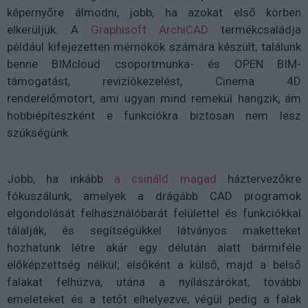
képernyőre álmodni, jobb, ha azokat első körben
elkerüljük. A
Graphisoft ArchiCAD
termékcsaládja
például kifejezetten mérnökök számára készült, találunk
benne BIMcloud csoportmunka- és OPEN BIM-
támogatást, revizíókezelést, Cinema 4D
renderelőmotort, ami ugyan mind remekül hangzik, ám
hobbiépítészként e funkciókra biztosan nem lesz
szükségünk.
Jobb, ha inkább
a csináld magad
háztervezőkre
fókuszálunk, amelyek a drágább CAD programok
elgondolását felhasználóbarát felülettel és funkciókkal
tálalják, és segítségükkel látványos maketteket
hozhatunk létre akár egy délután alatt bármiféle
előképzettség nélkül; elsőként a külső, majd a belső
falakat felhúzva, utána a nyílászárókat, további
emeleteket és a tetőt elhelyezve, végül pedig a falak