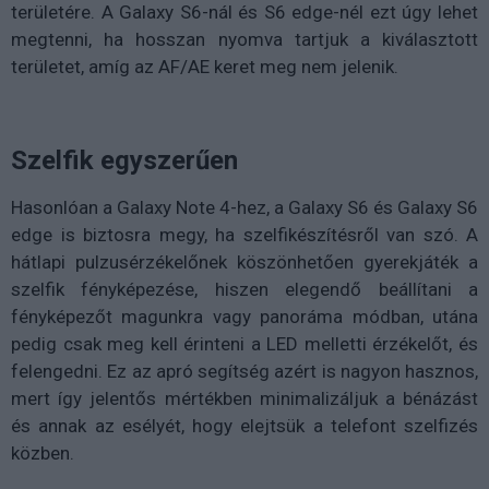
területére. A Galaxy S6-nál és S6 edge-nél ezt úgy lehet
megtenni, ha hosszan nyomva tartjuk a kiválasztott
területet, amíg az AF/AE keret meg nem jelenik.
Szelfik egyszerűen
Hasonlóan a Galaxy Note 4-hez, a Galaxy S6 és Galaxy S6
edge is biztosra megy, ha szelfikészítésről van szó. A
hátlapi pulzusérzékelőnek köszönhetően gyerekjáték a
szelfik fényképezése, hiszen elegendő beállítani a
fényképezőt magunkra vagy panoráma módban, utána
pedig csak meg kell érinteni a LED melletti érzékelőt, és
felengedni. Ez az apró segítség azért is nagyon hasznos,
mert így jelentős mértékben minimalizáljuk a bénázást
és annak az esélyét, hogy elejtsük a telefont szelfizés
közben.