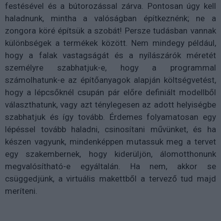
festésével és a bútorozással zárva. Pontosan úgy kell
haladnunk, mintha a valóságban építkeznénk; ne a
zongora köré építsük a szobát! Persze tudásban vannak
különbségek a termékek között. Nem mindegy például,
hogy a falak vastagságát és a nyílászárók méretét
személyre szabhatjuk-e, hogy a programmal
számolhatunk-e az építőanyagok alapján költségvetést,
hogy a lépcsőknél csupán pár előre definiált modellből
választhatunk, vagy azt ténylegesen az adott helyiségbe
szabhatjuk és így tovább. Érdemes folyamatosan egy
lépéssel tovább haladni, csinosítani művünket, és ha
készen vagyunk, mindenképpen mutassuk meg a tervet
egy szakembernek, hogy kiderüljön, álomotthonunk
megvalósítható-e egyáltalán. Ha nem, akkor se
csüggedjünk, a virtuális makettből a tervező tud majd
meríteni.