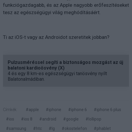
funkciógazdagabb, és az Apple nagyobb erőfeszítéseket
tesz az egészségügyi világ meghódításáért.
Ti az iOS-t vagy az Androidot szeretitek jobban?
Pulzusméréssel segíti a biztonságos mozgást az új
balatoni kardioösvény (X)
4 és egy 8 km-es egészségügyi tanösvény nyílt
Balatonalmádiban.
Címkék:
#apple
#iphone
#iphone 6
#iphone 6 plus
#ios
#ios 8
#android
#google
#lollipop
#samsung
#htc
#lg
#okostelefon
#phablet