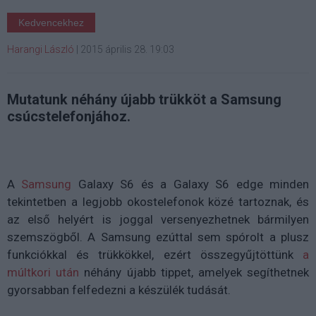
Kedvencekhez
Harangi László
|
2015 április 28. 19:03
Mutatunk néhány újabb trükköt a Samsung
csúcstelefonjához.
A
Samsung
Galaxy S6 és a Galaxy S6 edge minden
tekintetben a legjobb okostelefonok közé tartoznak, és
az első helyért is joggal versenyezhetnek bármilyen
szemszögből. A Samsung ezúttal sem spórolt a plusz
funkciókkal és trükkökkel, ezért összegyűjtöttünk
a
múltkori után
néhány újabb tippet, amelyek segíthetnek
gyorsabban felfedezni a készülék tudását.