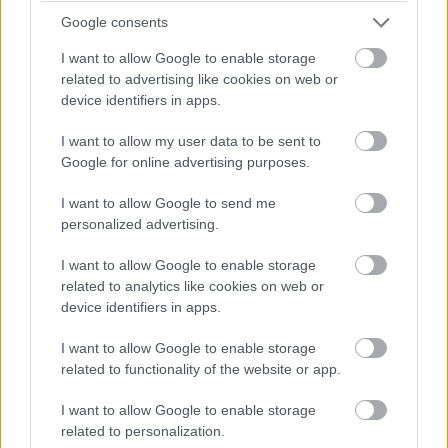
háromszor kell gyorsan egymás után megnyomni a
Google consents
bekapcsológombjukat. Remélhetőleg soha senkinek nem
I want to allow Google to enable storage
lesz rá szüksége, de jó hír, hogy a Biztonsági
related to advertising like cookies on web or
asszisztens menüpontban megtaláljuk a képek és
device identifiers in apps.
hangok küldésére is alkalmas funkciót.
I want to allow my user data to be sent to
Google for online advertising purposes.
Ti mikor terveztek legközelebb új okostelefont venni?
I want to allow Google to send me
personalized advertising.
I want to allow Google to enable storage
related to analytics like cookies on web or
Pulzusméréssel segíti a biztonságos mozgást az új
balatoni kardioösvény (X)
device identifiers in apps.
4 és egy 8 km-es egészségügyi tanösvény nyílt
Balatonalmádiban.
I want to allow Google to enable storage
related to functionality of the website or app.
I want to allow Google to enable storage
related to personalization.
Címkék:
#tipp
#samsung
#android
#samsung galaxy