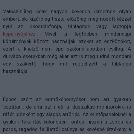
Valószínűleg csak nagyon kevesen ismernek olyan
embert, aki kizárólag tiszta, előzőleg megmosott kézzel
nyúl az okostelefonja, táblagépe vagy laptopja
képernyőjéhez
. Mivel a legtöbben mindennapi
körülmények között használják ezeket az eszközöket,
ezért a kijelző nem épp szalonállapotban csillog. A
durvább esetekben még akár azt is meg tudná mondani
egy szakértő, hogy mit reggelizett a táblagép
használója.
Éppen ezért az érintőképernyőket nem árt gyakran
tisztítani, de ami azt illeti, a klasszikus monitorokra is
ráfér időnként egy alapos áttörlés. Az érintőpaneleknél a
gyakori takarítás különösen fontos, hiszen a zsíros és
poros, ragadós felülettől csúnya és kevésbé érzékeny a