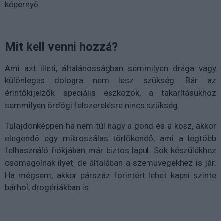
képernyő.
Mit kell venni hozzá?
Ami azt illeti, általánosságban semmilyen drága vagy
különleges dologra nem lesz szükség. Bár az
érintőkijelzők speciális eszközök, a takarításukhoz
semmilyen ördögi felszerelésre nincs szükség.
Tulajdonképpen ha nem túl nagy a gond és a kosz, akkor
elegendő egy mikroszálas törlőkendő, ami a legtöbb
felhasználó fiókjában már biztos lapul. Sok készülékhez
csomagolnak ilyet, de általában a szemüvegekhez is jár.
Ha mégsem, akkor párszáz forintért lehet kapni szinte
bárhol, drogériákban is.