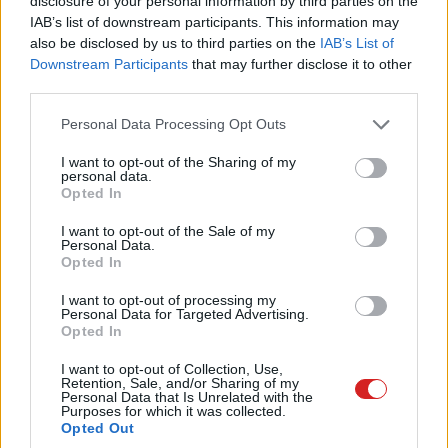
disclosure of your personal information by third parties on the
IAB’s list of downstream participants. This information may
also be disclosed by us to third parties on the
IAB’s List of
Downstream Participants
that may further disclose it to other
third parties.
Please note that this website/app uses one or more Google
Personal Data Processing Opt Outs
services and may gather and store information including but
not limited to your visit or usage behaviour. You may click to
I want to opt-out of the Sharing of my
personal data.
grant or deny consent to Google and its third-party tags to
Opted In
use your data for below specified purposes in below Google
consent section.
I want to opt-out of the Sale of my
Personal Data.
Opted In
Erősen prémium
I want to opt-out of processing my
Personal Data for Targeted Advertising.
Opted In
Vészhelyzet
I want to opt-out of Collection, Use,
Retention, Sale, and/or Sharing of my
Personal Data that Is Unrelated with the
Purposes for which it was collected.
A Galaxy S6 és Galaxy S6 edge is képesek vészhelyzet
Opted Out
esetén segélykérést küldeni, ehhez pedig csak