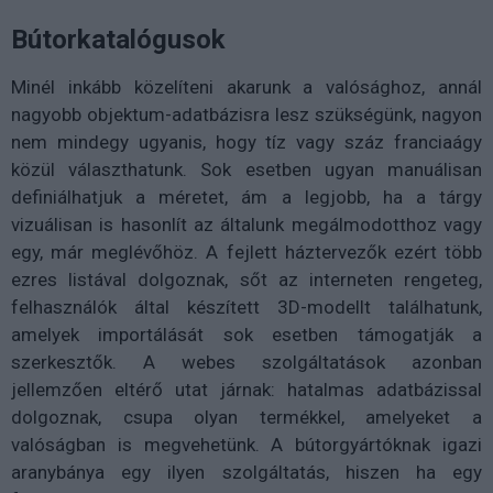
Bútorkatalógusok
Minél inkább közelíteni akarunk a valósághoz, annál
nagyobb objektum-adatbázisra lesz szükségünk, nagyon
nem mindegy ugyanis, hogy tíz vagy száz franciaágy
közül választhatunk. Sok esetben ugyan manuálisan
definiálhatjuk a méretet, ám a legjobb, ha a tárgy
vizuálisan is hasonlít az általunk megálmodotthoz vagy
egy, már meglévőhöz. A fejlett háztervezők ezért több
ezres listával dolgoznak, sőt az interneten rengeteg,
felhasználók által készített 3D-modellt találhatunk,
amelyek importálását sok esetben támogatják a
szerkesztők. A webes szolgáltatások azonban
jellemzően eltérő utat járnak: hatalmas adatbázissal
dolgoznak, csupa olyan termékkel, amelyeket a
valóságban is megvehetünk. A bútorgyártóknak igazi
aranybánya egy ilyen szolgáltatás, hiszen ha egy