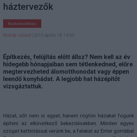
háztervezők
Kedvencekhez
Molnár József
|
2015 április 18. 14:00
Építkezés, felújítás előtt állsz? Nem kell az év
hidegebb hónapjaiban sem tétlenkedned, előre
megtervezheted álomotthonodat vagy éppen
leendő konyhádat. A legjobb hat házépítőt
vizsgáztattuk.
Házat, sőt nem is egyet, hanem rögtön házakat fogunk
építeni az elkövetkező bekezdésekben. Minden egyes
szöget kattintással verünk be, a falakat az Enter gombbal