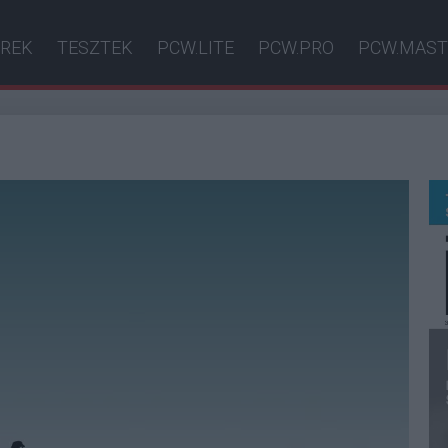
ÍREK
TESZTEK
PCW.LITE
PCW.PRO
PCW.MAST