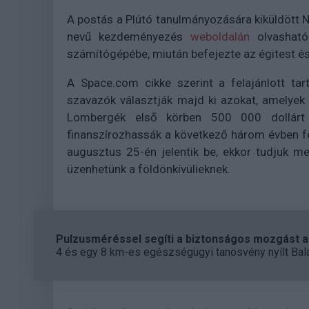
A postás a Plútó tanulmányozására kiküldött
nevű kezdeményezés
weboldalán
olvasható 
számítógépébe, miután befejezte az égitest és 
A Space.com cikke szerint a felajánlott ta
szavazók választják majd ki azokat, amelyek 
Lombergék első körben 500 000 dollárt s
finanszírozhassák a következő három évben fel
augusztus 25-én jelentik be, ekkor tudjuk 
üzenhetünk a földönkívülieknek.
Pulzusméréssel segíti a biztonságos mozgást az
4 és egy 8 km-es egészségügyi tanösvény nyílt Bal