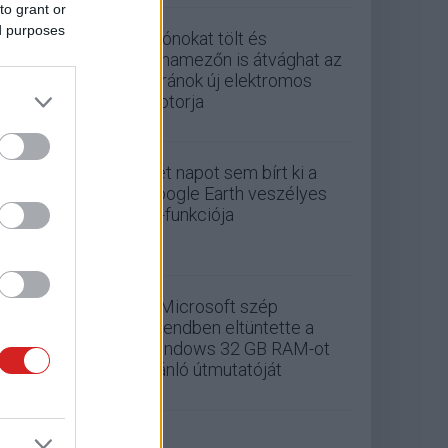
to grant or
ed purposes
Drónokat tölt és
aknamezőn is átvághat az
ukránok új elektromos
motorja
Két napot sem bírt ki a
Google Earth veszélyes
AI-funkciója
A Microsoft szép
csendben eltüntette a
Windows 32 GB RAM-ot
ajánló útmutatóját