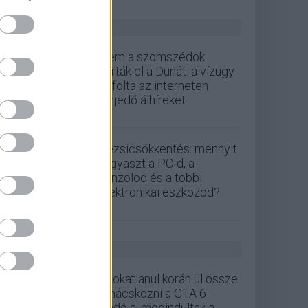
ZÖLD PÁLYA
Nem a szomszédok
zárták el a Dunát: a vízügy
cáfolta az interneten
terjedő álhíreket
Rezsicsökkentés: mennyit
fogyaszt a PC-d, a
konzolod és a többi
elektronikai eszközöd?
GS HÍREK
Szokatlanul korán ül össze
tanácskozni a GTA 6
kiadója, megindultak a