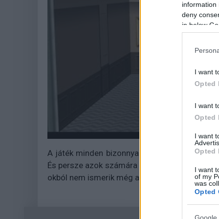
information 
deny consent
in below Go
Persona
I want t
Opted 
I want t
Opted 
I want 
Advertis
Opted 
A játék minden bizonnyal remek és kellemes
És persze azok számára is, akik valamilyen 
I want t
okból nem ismerik még a Pythonok munkásság
of my P
was col
Opted 
Google 