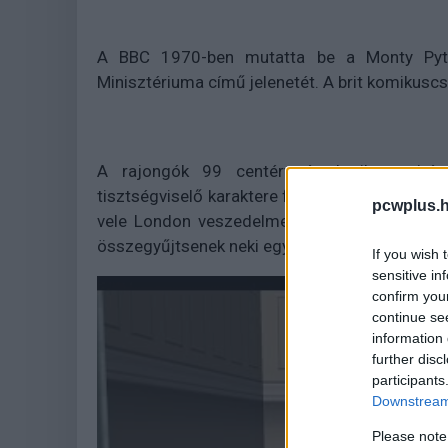
A BBC 1970-ben mutatta be a Monty Pytho
Minisztériuma című jelenetét. A brit komikuscs
A rajongók 99 centért átvehetik az irán
tisztségviselő karaktere felett. A feladatuk a
pcwplus.h
vele London veszedelmes akadályokkal teli u
összegyűjtsenek neki egy új, természetesen Un
If you wish 
sensitive in
confirm you
continue se
information 
further disc
participants
Downstream 
Please note