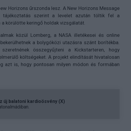
 New Horizons űrszonda lesz. A New Horizons Message
tájékoztatás szerint a levelet azután töltik fel a
a körülötte keringő holdak vizsgálatát.
rtalmak közül Lomberg, a NASA illetékesei és online
bekerülhetnek a bolygóközi utazásra szánt borítékba.
zeretnének összegyűjteni a Kickstarteren, hogy
merülő költségeket. A projekt elindítását hivatalosan
meg azt is, hogy pontosan milyen módon és formában
 új balatoni kardioösvény (X)
atonalmádiban.