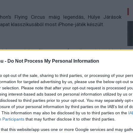
n's Flying Circus máig legendás, Hülye Járások
apat klasszikusából most iPhone-játék készült.
yítást a John Cleese megformálta minisztériumi
z, hogy végigmasírozzanak, ugráljanak és csúszkáljanak
u -
Do Not Process My Personal Information
tcáin, és az időnként felbukkanó érméket elkapkodva
ion Jack mintás öltönyre valót.
to opt-out of the sale, sharing to third parties, or processing of your per
formation for targeted advertising by us, please use the below opt-out s
r selection. Please note that after your opt-out request is processed y
eing interest-based ads based on personal information utilized by us or
disclosed to third parties prior to your opt-out. You may separately opt-
losure of your personal information by third parties on the IAB’s list of
. This information may also be disclosed by us to third parties on the
IA
Participants
that may further disclose it to other third parties.
 that this website/app uses one or more Google services and may gath