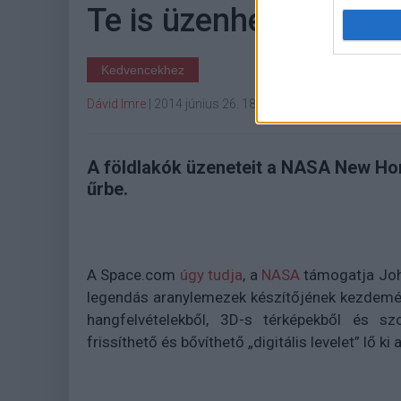
Te is üzenhetsz a föl
Kedvencekhez
Dávid Imre
|
2014 június 26. 18:13
A földlakók üzeneteit a NASA New Hor
űrbe.
A Space.com
úgy tudja
, a
NASA
támogatja Joh
legendás aranylemezek készítőjének kezdeménye
hangfelvételekből, 3D-s térképekből és szo
frissíthető és bővíthető „digitális levelet” lő ki 