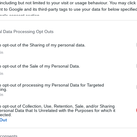
including but not limited to your visit or usage behaviour. You may click 
 to Google and its third-party tags to use your data for below specifi
ogle consent section.
l Data Processing Opt Outs
o opt-out of the Sharing of my personal data.
In
o opt-out of the Sale of my Personal Data.
In
to opt-out of processing my Personal Data for Targeted
ing.
In
en agyament szórakozást nyújt majd a fanok számára.
megmagyarázhatatlan, egyszersmind megbocsáthatatlan
o opt-out of Collection, Use, Retention, Sale, and/or Sharing
át.
ersonal Data that Is Unrelated with the Purposes for which it
lected.
Out
consents