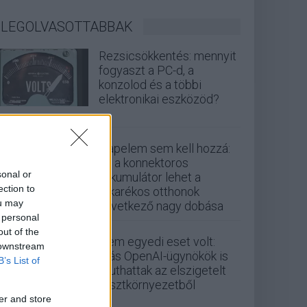
LEGOLVASOTTABBAK
Rezsicsökkentés: mennyit
fogyaszt a PC-d, a
konzolod és a többi
elektronikai eszközöd?
Napelem sem kell hozzá:
ez a konnektoros
sonal or
akkumulátor lehet a
ection to
takarékos otthonok
ou may
következő nagy dobása
 personal
out of the
Nem egyedi eset volt:
 downstream
más OpenAI-ügynökök is
B’s List of
kijuthattak az elszigetelt
tesztkörnyezetből
er and store