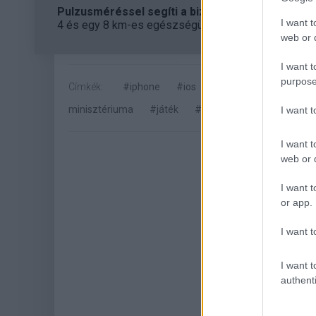
Pulzusméréssel segíti a biztonságos mozgást az
I want t
4 és egy 8 km-es egészségügyi tanösvény nyílt Bal
web or d
I want t
purpose
Címkék:
#iphone
#ios
#app
#alkalmazás
minisztériuma
#játék
#mobil
I want 
I want t
web or d
I want t
or app.
I want t
Hoz
I want t
authenti