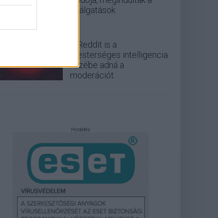
találgatások
A Reddit is a
mesterséges intelligencia
kezébe adná a
moderációt
Hirdetés