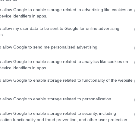
 új balatoni kardioösvény (X)
o allow Google to enable storage related to advertising like cookies on
atonalmádiban.
evice identifiers in apps.
o allow my user data to be sent to Google for online advertising
s.
#applikáció
#monty python
#hülye járások
to allow Google to send me personalized advertising.
o allow Google to enable storage related to analytics like cookies on
evice identifiers in apps.
o allow Google to enable storage related to functionality of the website
Tetszik
o allow Google to enable storage related to personalization.
zászólások
o allow Google to enable storage related to security, including
cation functionality and fraud prevention, and other user protection.