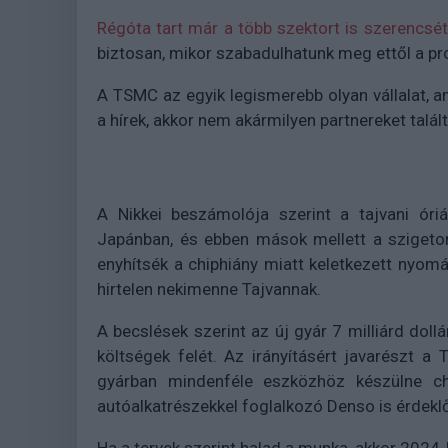
Régóta tart már a több szektort is szerencsét
biztosan, mikor szabadulhatunk meg ettől a pr
A TSMC az egyik legismerebb olyan vállalat, am
a hírek, akkor nem akármilyen partnereket talál
A Nikkei beszámolója szerint a tajvani óri
Japánban, és ebben mások mellett a szigetor
enyhítsék a chiphiány miatt keletkezett nyomást
hirtelen nekimenne Tajvannak.
A becslések szerint az új gyár 7 milliárd dollá
költségek felét. Az irányításért javarészt a
gyárban mindenféle eszközhöz készülne ch
autóalkatrészekkel foglalkozó Denso is érdeklőd