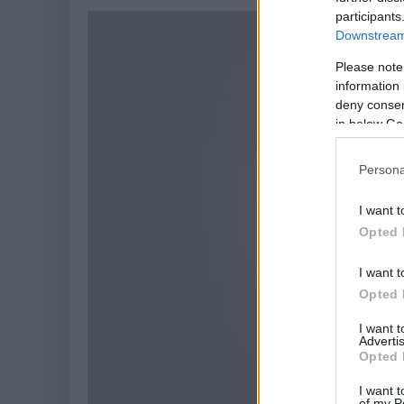
participants
Downstream 
Please note
information 
deny consent
in below Go
Persona
I want t
Opted 
I want t
Opted 
I want 
Advertis
Opted 
I want t
of my P