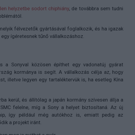
len helyzetbe sodort chiphiány
, de továbbra sem tudni
oblémától.
elyik félvezetők gyártásával foglalkozik, és ha igazak
t egy ígéretesnek tűnő vállalkozáshoz.
ás a Sonyval közösen építhet egy vadonatúj gyárat
szág kormánya is segít. A vállalkozás célja az, hogy
, illetve legyen egy tartaléktervük is, ha esetleg Kína
rba kerül, és állítólag a japán kormány szívesen állja a
 TSMC felelne, míg a Sony a helyet biztosítaná. Az új
ip, így például még autókhoz is, emiatt pedig az
ik a projekt iránt.