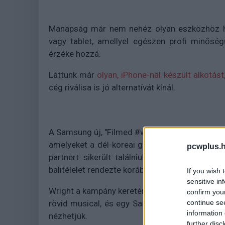
Manapság már nem nehéz olyan eszközhöz ho
vagy tablet, amellyel egészen profi minőség
érzéke hozzá.
Láttunk már
olyan, iPhone-nal készült alkotást
cég riválisa is jó alternatívát kínál.
A Samsung új, "Filmed #withGalaxy" nevű kamp
amelyeket a dél-koreai gyártó eszközeivel ké
pcwplus.h
partnert sikerült találniuk, hanem bizony a
balitélelet rendezte korábban.
If you wish 
sensitive in
Wright a kampány keretén belül egy Princess & 
confirm you
continue se
rövid musical, és egy Samsung Galaxy S21 Ult
information 
nézhetjük.
further disc