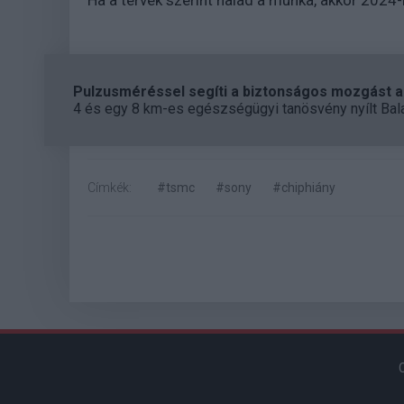
Ha a tervek szerint halad a munka, akkor 2024-
Pulzusméréssel segíti a biztonságos mozgást az
4 és egy 8 km-es egészségügyi tanösvény nyílt Bal
Címkék:
#tsmc
#sony
#chiphiány