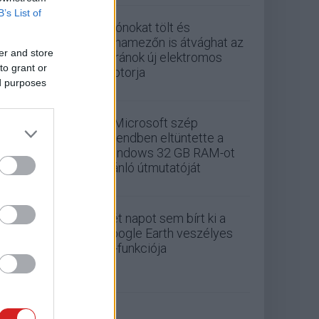
B’s List of
Drónokat tölt és
aknamezőn is átvághat az
er and store
ukránok új elektromos
to grant or
motorja
ed purposes
A Microsoft szép
csendben eltüntette a
Windows 32 GB RAM-ot
ajánló útmutatóját
Két napot sem bírt ki a
Google Earth veszélyes
AI-funkciója