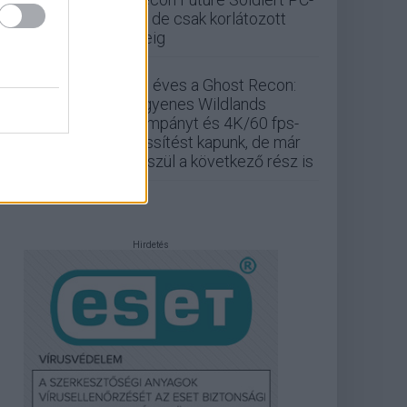
re, de csak korlátozott
ideig
25 éves a Ghost Recon:
ingyenes Wildlands
kampányt és 4K/60 fps-
frissítést kapunk, de már
készül a következő rész is
Hirdetés