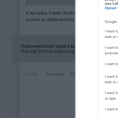
was col
Opted 
A kampány másik résztvevője egy kínai rendez
szintén az előbb említett okostelefonnal rögzít
Google 
I want t
web or d
Pulzusméréssel segíti a biztonságos mozgást az
I want t
4 és egy 8 km-es egészségügyi tanösvény nyílt Bal
purpose
I want 
Címkék:
#samsung
#film
I want t
web or d
I want t
or app.
I want t