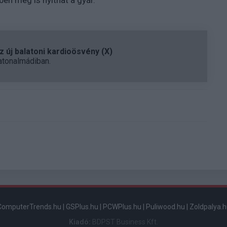
ben meg is nyithat a gyár.
 új balatoni kardioösvény (X)
atonalmádiban.
ComputerTrends.hu
|
GSPlus.hu
|
PCWPlus.hu
|
Puliwood.hu
|
Zoldpalya.h
Kiadó:
BDPST Business Kft.