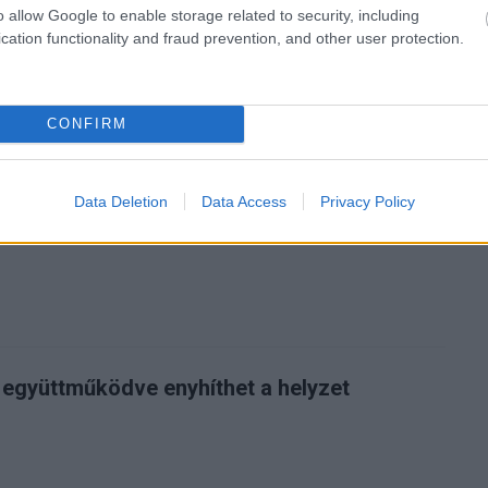
o allow Google to enable storage related to security, including
cation functionality and fraud prevention, and other user protection.
zászólások
CONFIRM
zhet segítség a chiphiány
Data Deletion
Data Access
Privacy Policy
 együttműködve enyhíthet a helyzet