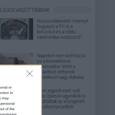
LEGOLVASOTTABBAK
Rezsicsökkentés: mennyit
fogyaszt a PC-d, a
konzolod és a többi
elektronikai eszközöd?
Napelem sem kell hozzá:
ez a konnektoros
akkumulátor lehet a
takarékos otthonok
következő nagy dobása
sonal or
Nem egyedi eset volt:
ection to
más OpenAI-ügynökök is
ou may
kijuthattak az elszigetelt
 personal
tesztkörnyezetből
out of the
 downstream