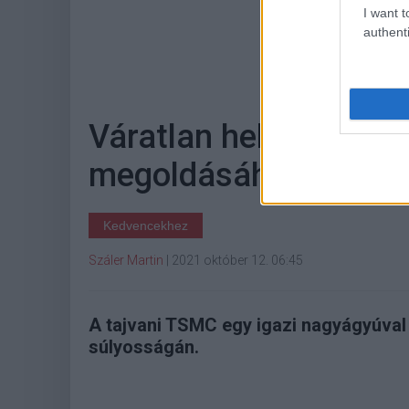
I want t
authenti
Hoz
Váratlan helyről érke
megoldásához
Kedvencekhez
Száler Martin
|
2021 október 12. 06:45
A tajvani TSMC egy igazi nagyágyúval
súlyosságán.