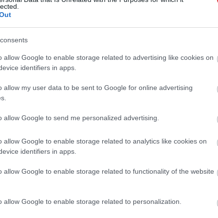
lected.
Out
ő, Sha Mo, akinek új, Kids of Paradise című filmjéhez
ettek jeleneteket.
consents
o allow Google to enable storage related to advertising like cookies on
evice identifiers in apps.
 új balatoni kardioösvény (X)
o allow my user data to be sent to Google for online advertising
atonalmádiban.
s.
to allow Google to send me personalized advertising.
o allow Google to enable storage related to analytics like cookies on
evice identifiers in apps.
o allow Google to enable storage related to functionality of the website
Tetszik
o allow Google to enable storage related to personalization.