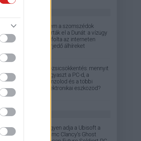
ZÖLD PÁLYA
Nem a szomszédok
zárták el a Dunát: a vízügy
cáfolta az interneten
terjedő álhíreket
Rezsicsökkentés: mennyit
fogyaszt a PC-d, a
konzolod és a többi
elektronikai eszközöd?
GS HÍREK
Ingyen adja a Ubisoft a
Tomc Clancy's Ghost
Recon Future Soldiert PC-