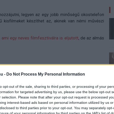
zzájutni, legyen az egy jobb minőségű okostelefon
ű kisfilmeket készíthet az, akinek van némi művészi
, ami egy neves filmfesztiválra is eljutott
, de az almás
ányának keretén belül olyan filmeket ismerhetünk meg,
szítettek. A móka beindításához pedig nem akármilyen
u -
Do Not Process My Personal Information
zt a Joe Wrightot, aki többek között a Büszkeség és
to opt-out of the sale, sharing to third parties, or processing of your per
formation for targeted advertising by us, please use the below opt-out s
Peppernose című alkotással állt elő, ami valójában egy
r selection. Please note that after your opt-out request is processed y
eing interest-based ads based on personal information utilized by us or
ra 5G mobillal lett felvéve. Az előzetesét már meg is
disclosed to third parties prior to your opt-out. You may separately opt-
losure of your personal information by third parties on the IAB’s list of