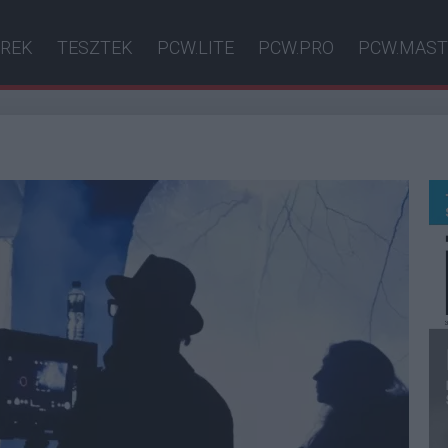
ÍREK
TESZTEK
PCW.LITE
PCW.PRO
PCW.MAST