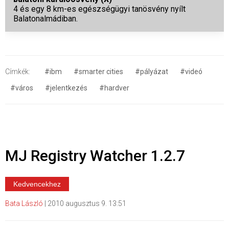
4 és egy 8 km-es egészségügyi tanösvény nyílt
Balatonalmádiban.
Címkék:
#ibm
#smarter cities
#pályázat
#videó
#város
#jelentkezés
#hardver
MJ Registry Watcher 1.2.7
Kedvencekhez
Bata László
|
2010 augusztus 9. 13:51