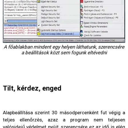
A főablakban mindent egy helyen láthatunk, szerencsére
a beállítások közt sem fogunk eltévedni
Tilt, kérdez, enged
Alapbeállítása szerint 30 másodpercenként fut végig a
teljes ellenőrzés, azaz a program nem teljesen
valósidejű védelmet nyújt, szerencsére ez az idő is elég