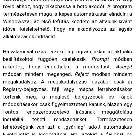
rövid ahhoz, hogy elkaphassa a betolakodót. A program
természetesen maga is képes automatikusan elindulni a
Windowszal, az első lefutás kezdete az általunk kívánt
idővel késleltethető, hogy ne akadályozza az egyéb
alkalmazások indítását.
Ha valami változást érzékel a program, akkor az aktuális
beállításoktól függően cselekszik.
Prompt
módban
rákérdez, hogy engedjük-e a módosítást,
Accept
módban mindent megenged,
Reject
módban mindent
megakadályoz. A megakadályozás igazából csak új
Registry-bejegyzés, fájl vagy mappa létrehozásakor
történik meg, a meglévő bejegyzések és fájlok
módosításakor csak figyelmeztetést kapunk, hiszen egy
fontos rendszerösszetevő írásának meggátolása
instabillá teheti rendszerünket. Természetesen
lehetőségünk van azt a „gyárilag” adott automatikus
kivétellistát is kiegészíteni, ami azokat a fájlokat és