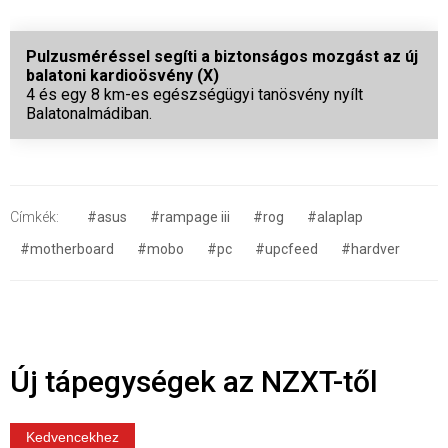
Pulzusméréssel segíti a biztonságos mozgást az új
balatoni kardioösvény (X)
4 és egy 8 km-es egészségügyi tanösvény nyílt
Balatonalmádiban.
Címkék:
#asus
#rampage iii
#rog
#alaplap
#motherboard
#mobo
#pc
#upcfeed
#hardver
Új tápegységek az NZXT-től
Kedvencekhez