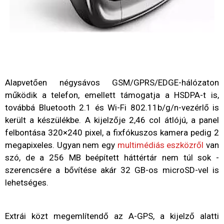
Alapvetően négysávos GSM/GPRS/EDGE-hálózaton
működik a telefon, emellett támogatja a HSDPA-t is,
továbbá Bluetooth 2.1 és Wi-Fi 802.11b/g/n-vezérlő is
került a készülékbe. A kijelzője 2,46 col átlójú, a panel
felbontása 320×240 pixel, a fixfókuszos kamera pedig 2
megapixeles. Ugyan nem egy
multimédiás eszközről
van
szó, de a 256 MB beépített háttértár nem túl sok -
szerencsére a bővítése akár 32 GB-os microSD-vel is
lehetséges.
Extrái közt megemlítendő az A-GPS, a kijelző alatti