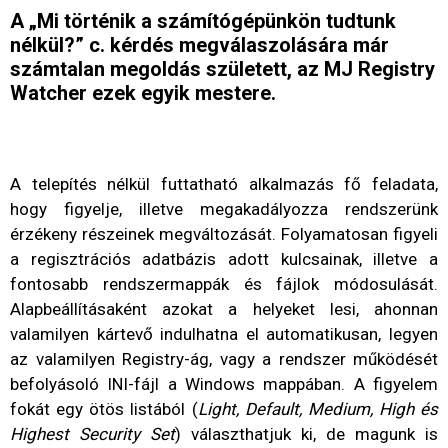
A „Mi történik a számítógépünkön tudtunk
nélkül?” c. kérdés megválaszolására már
számtalan megoldás született, az MJ Registry
Watcher ezek egyik mestere.
A telepítés nélkül futtatható alkalmazás fő feladata,
hogy figyelje, illetve megakadályozza rendszerünk
érzékeny részeinek megváltozását. Folyamatosan figyeli
a regisztrációs adatbázis adott kulcsainak, illetve a
fontosabb rendszermappák és fájlok módosulását.
Alapbeállításaként azokat a helyeket lesi, ahonnan
valamilyen kártevő indulhatna el automatikusan, legyen
az valamilyen Registry-ág, vagy a rendszer működését
befolyásoló INI-fájl a Windows mappában. A figyelem
fokát egy ötös listából (
Light, Default, Medium, High és
Highest Security Set
) választhatjuk ki, de magunk is