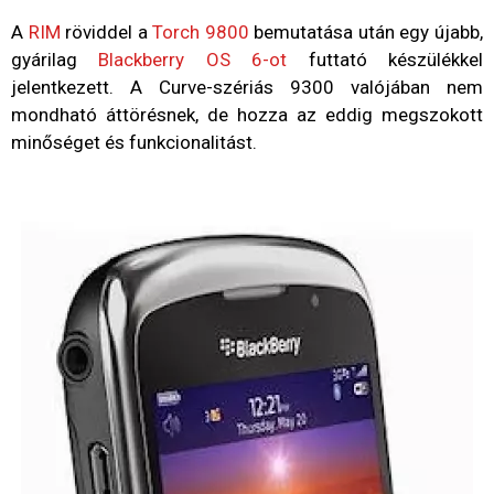
A
RIM
röviddel a
Torch 9800
bemutatása után egy újabb,
gyárilag
Blackberry OS 6-ot
futtató készülékkel
jelentkezett. A Curve-szériás 9300 valójában nem
mondható áttörésnek, de hozza az eddig megszokott
minőséget és funkcionalitást.