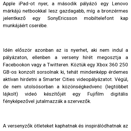
Apple iPad-ot nyer, a második pályázó egy Lenovo
márkájú netbookkal lesz gazdagabb, míg a bronzérmes
jelentkező egy SonyEricsson mobiltelefont kap
munkájáért cserébe.
Idén először azonban az is nyerhet, aki nem indul a
pályázaton, ellenben a verseny hírét megosztja a
Facebookon vagy a Twitteren. Köztük egy Xbox 360 250
GB-os konzolt sorsolnak ki, tehát mindenképp érdemes
aktívan hirdetni a Smarter Cities videopályázatot. Végül,
de nem utolsósorban a közönségkedvenc (legtöbbet
lájkolt) videó készítőjét egy Fujifilm digitális
fényképezővel jutalmazzák a szervezők.
A versenyzők ötleteket kaphatnak és inspirálódhatnak az