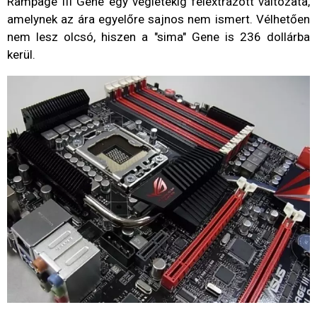
Rampage III Gene egy végletekig felextrázott változata,
amelynek az ára egyelőre sajnos nem ismert. Vélhetően
nem lesz olcsó, hiszen a "sima" Gene is 236 dollárba
kerül.