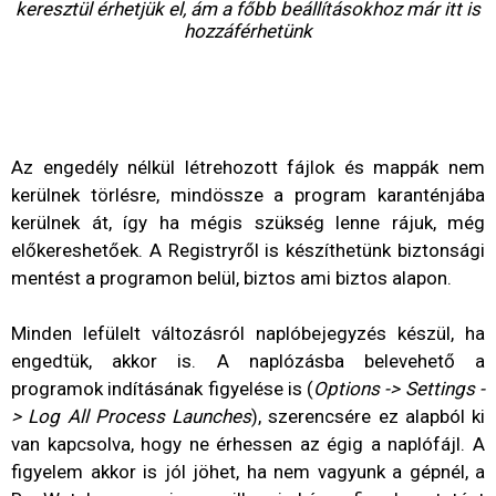
keresztül érhetjük el, ám a főbb beállításokhoz már itt is
hozzáférhetünk
Az engedély nélkül létrehozott fájlok és mappák nem
kerülnek törlésre, mindössze a program karanténjába
kerülnek át, így ha mégis szükség lenne rájuk, még
előkereshetőek. A Registryről is készíthetünk biztonsági
mentést a programon belül, biztos ami biztos alapon.
Minden lefülelt változásról naplóbejegyzés készül, ha
engedtük, akkor is. A naplózásba belevehető a
programok indításának figyelése is (
Options -> Settings -
> Log All Process Launches
), szerencsére ez alapból ki
van kapcsolva, hogy ne érhessen az égig a naplófájl. A
figyelem akkor is jól jöhet, ha nem vagyunk a gépnél, a