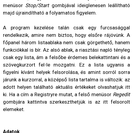
menüsor
Stop/Start
gombjával ideiglenesen leállítható
majd újraindítható a folyamatos figyelem.
A program kezelése talán csak egy furcsasággal
rendelkezik, amire nem biztos, hogy elsőre rájövünk. A
főpanel három listaablaka nem csak görgethető, hanem
funkciókkal is bír. Az alsó ablak, a riasztási napló tényleg
csak egy lista, ám a felsőbe érdemes belekattintani és a
szövegkurzort fel-le mozgatni. Ez a lista ugyanis a
figyelni kívánt helyek felsorolása, és amint sorról sorra
járunk a kurzorral, a középső lista tartalma is változik: az
adott helyen található aktuális értékeket olvashatjuk itt
ki. Ha a cím a Registryre mutat, a felső menüsor
Regedit
gombjára kattintva szerkeszthetjük is az itt felsorolt
elemeket.
Adatok