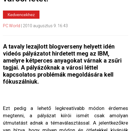
Kedvencekhez
PC World
|
2010 augusztus 9. 16:43
A tavaly lezajlott blogverseny helyett idén
videós pályázatot hirdetett meg az IBM,
amelyre kétperces anyagokat várnak a zsűri
tagjai. A pályázóknak a városi léttel
kapcsolatos problémák megoldására kell
fókuszálniuk.
Ezt pedig a lehető legkreatívabb módon érdemes
megtenni, a pályázat kiírói ismét csak amolyan
útmutatást adnak a témaválasztással. A jelentkezőkre
van bízva, hogy milyen módon és ötletekkel kívánják