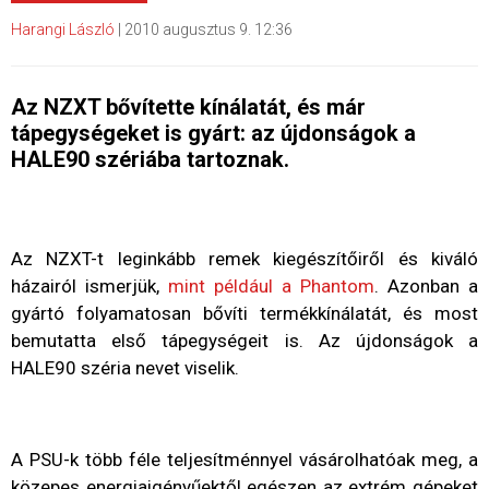
Harangi László
|
2010 augusztus 9. 12:36
Az NZXT bővítette kínálatát, és már
tápegységeket is gyárt: az újdonságok a
HALE90 szériába tartoznak.
Az NZXT-t leginkább remek kiegészítőiről és kiváló
házairól ismerjük,
mint például a Phantom
. Azonban a
gyártó folyamatosan bővíti termékkínálatát, és most
bemutatta első tápegységeit is. Az újdonságok a
HALE90 széria nevet viselik.
A PSU-k több féle teljesítménnyel vásárolhatóak meg, a
közepes energiaigényűektől egészen az extrém gépeket