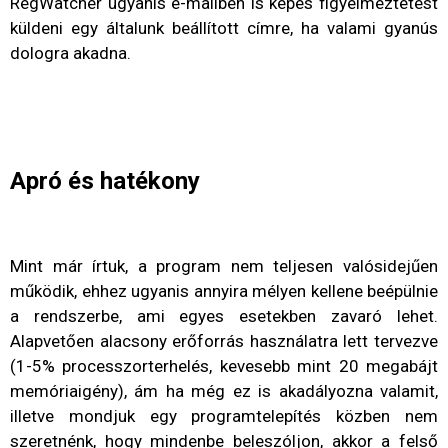
RegWatcher ugyanis e-mailben is képes figyelmeztetést
küldeni egy általunk beállított címre, ha valami gyanús
dologra akadna.
Apró és hatékony
Mint már írtuk, a program nem teljesen valósidejűen
működik, ehhez ugyanis annyira mélyen kellene beépülnie
a rendszerbe, ami egyes esetekben zavaró lehet.
Alapvetően alacsony erőforrás használatra lett tervezve
(1-5% processzorterhelés, kevesebb mint 20 megabájt
memóriaigény), ám ha még ez is akadályozna valamit,
illetve mondjuk egy programtelepítés közben nem
szeretnénk, hogy mindenbe beleszóljon, akkor a felső