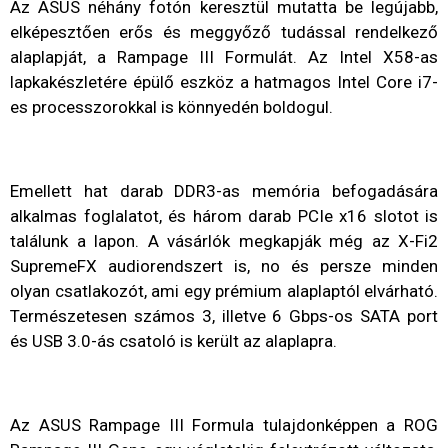
Az ASUS néhány fotón keresztül mutatta be legújabb,
elképesztően erős és meggyőző tudással rendelkező
alaplapját, a Rampage III Formulát. Az Intel X58-as
lapkakészletére épülő eszköz a hatmagos Intel Core i7-
es processzorokkal is könnyedén boldogul.
Emellett hat darab DDR3-as memória befogadására
alkalmas foglalatot, és három darab PCIe x16 slotot is
találunk a lapon. A vásárlók megkapják még az X-Fi2
SupremeFX audiorendszert is, no és persze minden
olyan csatlakozót, ami egy prémium alaplaptól elvárható.
Természetesen számos 3, illetve 6 Gbps-os SATA port
és USB 3.0-ás csatoló is került az alaplapra.
Az ASUS Rampage III Formula tulajdonképpen a ROG