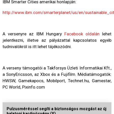
IBM Smarter Cities amerikai honlapján:
http://www.ibm.com/smarterplanet/us/en/sustainable_cit
A versenyre az IBM Hungary
Facebook oldalán
lehet
jelentkezni, illetve az pályázattal kapcsolatos egyéb
tudnivalókról is itt lehet tájékozódni.
A verseny támogatói a Takforsys Üzleti Informatikai Kft.,
a SonyEricsson, az Xbox és a Fujifilm. Médiatámogatók:
HWSW, Gamekapocs, Mobilport, Technet.hu, Gamestar,
PC World, Pixinfo.com
Pulzusméréssel segíti a biztonságos mozgást az új
balatoni kardioösvény (X)