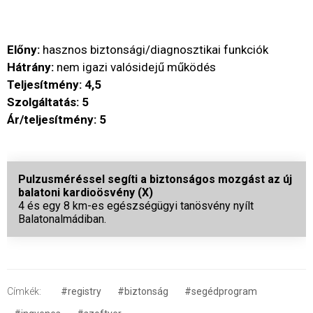
Előny:
hasznos biztonsági/diagnosztikai funkciók
Hátrány:
nem igazi valósidejű működés
Teljesítmény: 4,5
Szolgáltatás: 5
Ár/teljesítmény: 5
Pulzusméréssel segíti a biztonságos mozgást az új
balatoni kardioösvény (X)
4 és egy 8 km-es egészségügyi tanösvény nyílt
Balatonalmádiban.
Címkék:
#registry
#biztonság
#segédprogram