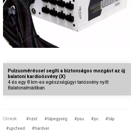
Pulzusméréssel segíti a biztonságos mozgást az új
balatoni kardioösvény (X)
4 és egy 8 km-es egészségügyi tanösvény nyílt
Balatonalmádiban.
Címkék:
#nzxt
#tápegység
#psu
#pc
#táp
#upcfeed
#hardver