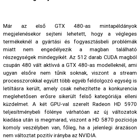
Már az első GTX 480-as mintapéldányok
megjelenésekor sejteni lehetett, hogy a végleges
termékeknél a gyártási és fogyasztásbeli problémák
miatt nem engedélyezik a magban található
részegységek mindegyikét. Az 512 darab CUDA magból
csupán 480 vált aktívvá a GTX 480-as modelleknél, ami
ugyan elsőre nem tűnik soknak, viszont a stream
processzorokkal együtt több egyéb feldolgozó egység is
letiltásra került, amely csak nehezítette a konkurencia
meglehetősen erősre sikerült felső kategóriája elleni
küzdelmet. A két GPU-val szerelt Radeon HD 5970
teljesítménybeli fölénye várhatóan az új változatok
kiadása után is megmarad, viszont a HD 5870 pozíciója
komoly veszélyben van, főleg, ha a jelenlegi árazáson
nem változtat pozitív irányba az NVIDIA.