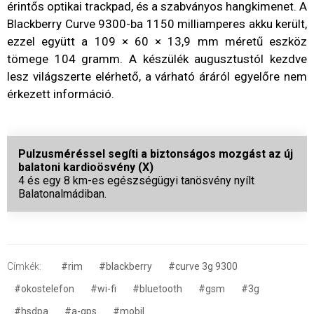
érintős optikai trackpad, és a szabványos hangkimenet. A
Blackberry Curve 9300-ba 1150 milliamperes akku került,
ezzel együtt a 109 × 60 × 13,9 mm méretű eszköz
tömege 104 gramm. A készülék augusztustól kezdve
lesz világszerte elérhető, a várható áráról egyelőre nem
érkezett információ.
Pulzusméréssel segíti a biztonságos mozgást az új
balatoni kardioösvény (X)
4 és egy 8 km-es egészségügyi tanösvény nyílt
Balatonalmádiban.
Címkék:
#rim
#blackberry
#curve 3g 9300
#okostelefon
#wi-fi
#bluetooth
#gsm
#3g
#hsdpa
#a-gps
#mobil