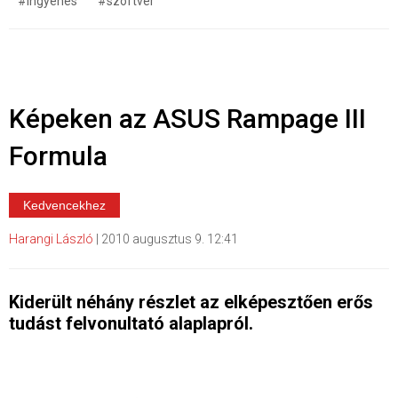
#ingyenes
#szoftver
Képeken az ASUS Rampage III
Formula
Kedvencekhez
Harangi László
|
2010 augusztus 9. 12:41
Kiderült néhány részlet az elképesztően erős
tudást felvonultató alaplapról.