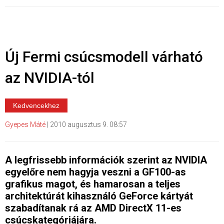
Új Fermi csúcsmodell várható
az NVIDIA-tól
Kedvencekhez
Gyepes Máté
|
2010 augusztus 9. 08:57
A legfrissebb információk szerint az NVIDIA
egyelőre nem hagyja veszni a GF100-as
grafikus magot, és hamarosan a teljes
architektúrát kihasználó GeForce kártyát
szabadítanak rá az AMD DirectX 11-es
csúcskategóriájára.