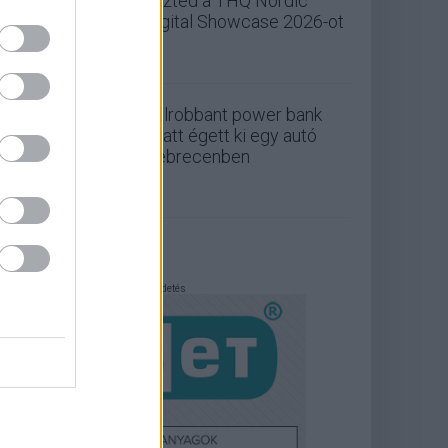
nézted a THQ Nordic
Digital Showcase 2026-ot
Felrobbant power bank
miatt égett ki egy autó
Debrecenben
Hirdetés