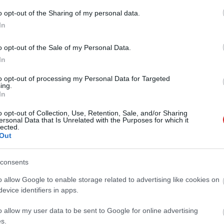
ta az LG-t az új Nexushoz, mert a gyártó nagyon képben
o opt-out of the Sharing of my personal data.
 Úgy hallani, hogy a Nexus 5 alapja nem az LG G4 lesz,
In
nket.
o opt-out of the Sale of my Personal Data.
In
to opt-out of processing my Personal Data for Targeted
ing.
 új balatoni kardioösvény (X)
In
atonalmádiban.
o opt-out of Collection, Use, Retention, Sale, and/or Sharing
ersonal Data that Is Unrelated with the Purposes for which it
lected.
Out
s
#google
#nexus
#lg
#nexus 5
#okostelefon
consents
o allow Google to enable storage related to advertising like cookies on
evice identifiers in apps.
o allow my user data to be sent to Google for online advertising
Tetszik
s.