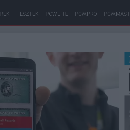
ÍREK
TESZTEK
PCW.LITE
PCW.PRO
PCW.MAST