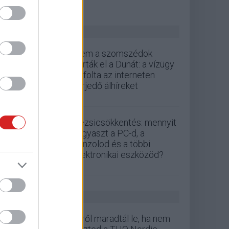
ZÖLD PÁLYA
Nem a szomszédok
zárták el a Dunát: a vízügy
cáfolta az interneten
terjedő álhíreket
Rezsicsökkentés: mennyit
fogyaszt a PC-d, a
konzolod és a többi
elektronikai eszközöd?
GS HÍREK
Erről maradtál le, ha nem