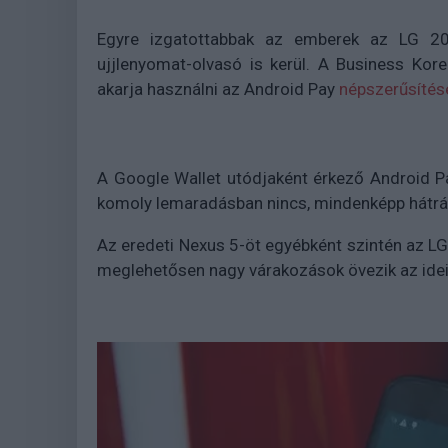
Egyre izgatottabbak az emberek az LG 201
ujjlenyomat-olvasó is kerül. A Business Kor
akarja használni az Android Pay
népszerűsítés
A Google Wallet utódjaként érkező Android Pa
komoly lemaradásban nincs, mindenképp hátrán
Az eredeti Nexus 5-öt egyébként szintén az LG
meglehetősen nagy várakozások övezik az idei