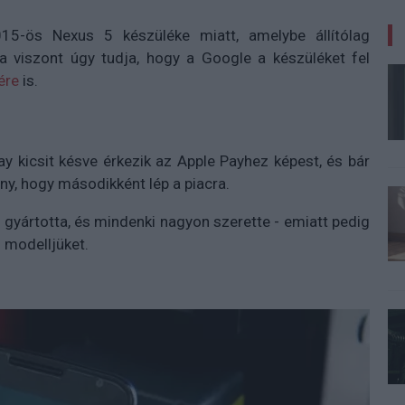
5-ös Nexus 5 készüléke miatt, amelybe állítólag
ea viszont úgy tudja, hogy a Google a készüléket fel
ére
is.
y kicsit késve érkezik az Apple Payhez képest, és bár
y, hogy másodikként lép a piacra.
 gyártotta, és mindenki nagyon szerette - emiatt pedig
 modelljüket.