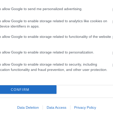
to allow Google to send me personalized advertising.
o allow Google to enable storage related to analytics like cookies on
zászólások
evice identifiers in apps.
o allow Google to enable storage related to functionality of the website
gnek az Adata memóriái
o allow Google to enable storage related to personalization.
o allow Google to enable storage related to security, including
cation functionality and fraud prevention, and other user protection.
1 DDR4-es memóriákat.
CONFIRM
Data Deletion
Data Access
Privacy Policy
ikgenerációs, Skylake processzoroknak hála a DDR4-es