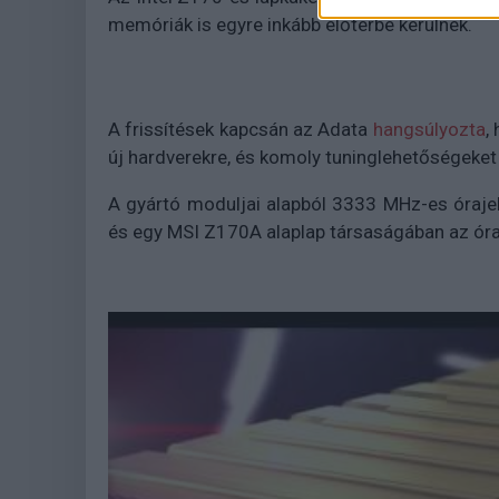
memóriák is egyre inkább előtérbe kerülnek.
A frissítések kapcsán az Adata
hangsúlyozta
,
új hardverekre, és komoly tuninglehetőségeket 
A gyártó moduljai alapból 3333 MHz-es óraje
és egy MSI Z170A alaplap társaságában az óra