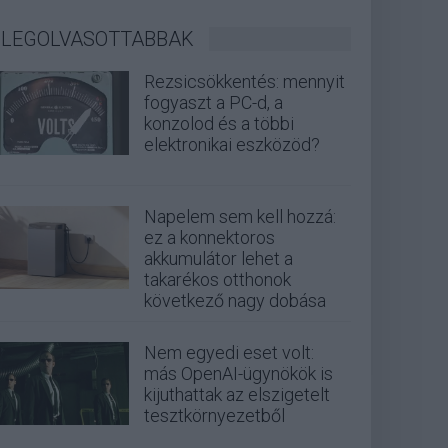
LEGOLVASOTTABBAK
Rezsicsökkentés: mennyit
fogyaszt a PC-d, a
konzolod és a többi
elektronikai eszközöd?
Napelem sem kell hozzá:
ez a konnektoros
akkumulátor lehet a
takarékos otthonok
következő nagy dobása
Nem egyedi eset volt:
más OpenAI-ügynökök is
kijuthattak az elszigetelt
tesztkörnyezetből