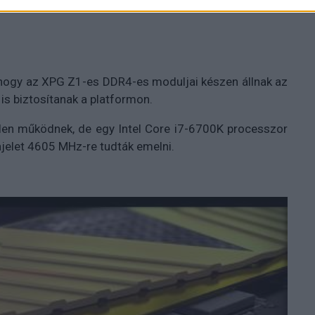
 hogy az XPG Z1-es DDR4-es moduljai készen állnak az
is biztosítanak a platformon.
len működnek, de egy Intel Core i7-6700K processzor
jelet 4605 MHz-re tudták emelni.