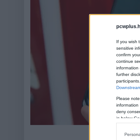
pcwplus.h
If you wish 
sensitive in
confirm you
continue se
information 
further disc
participants
Downstream 
Please note
information 
deny consent
in below Go
Persona