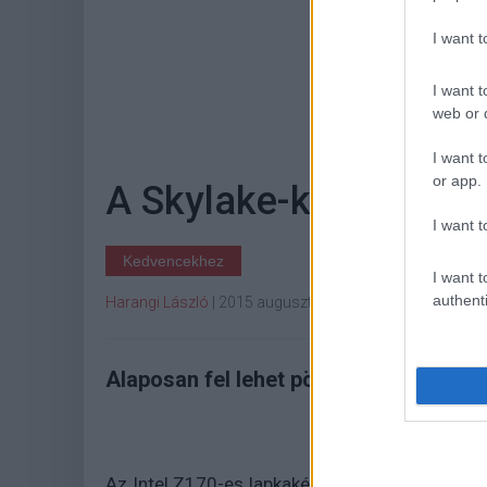
I want 
I want t
Hoz
web or d
I want t
or app.
A Skylake-kel dübörö
I want t
Kedvencekhez
I want t
authenti
Harangi László
|
2015 augusztus 7. 15:05
Alaposan fel lehet pörgetni az XPG Z
Az Intel Z170-es lapkakészletének és a hatod