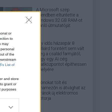
A Microsoft szép
csendben eltüntette a
Windows 32 GB RAM-ot
ajánló útmutatóját
sonal or
ection to
Egy idős házaspár 8
ou may
milliárd forintért sem vált
 personal
meg a család farmjától,
out of the
hogy egy AI cég
 downstream
adatközpontot építhessen
B’s List of
a helyére
er and store
Drónokat tölt és
to grant or
aknamezőn is átvághat az
ed purposes
ukránok új elektromos
motorja