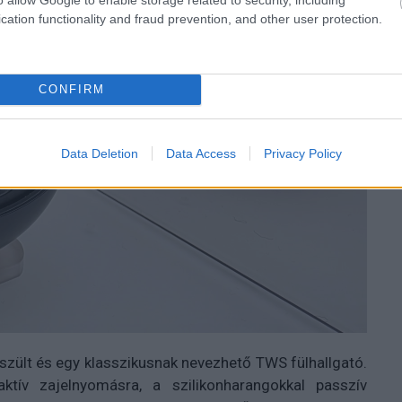
cation functionality and fraud prevention, and other user protection.
CONFIRM
Data Deletion
Data Access
Privacy Policy
szült és egy klasszikusnak nevezhető TWS fülhallgató.
tív zajelnyomásra, a szilikonharangokkal passzív