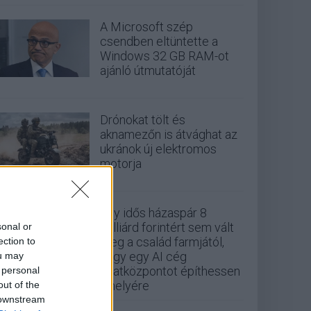
A Microsoft szép
csendben eltüntette a
Windows 32 GB RAM-ot
ajánló útmutatóját
Drónokat tölt és
aknamezőn is átvághat az
ukránok új elektromos
motorja
Egy idős házaspár 8
milliárd forintért sem vált
sonal or
meg a család farmjától,
ection to
hogy egy AI cég
ou may
adatközpontot építhessen
 personal
a helyére
out of the
 downstream