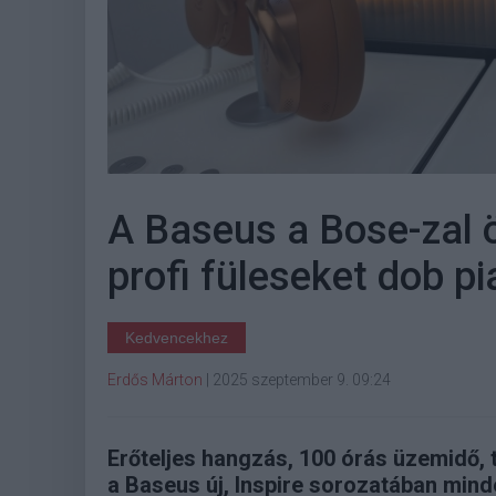
A Baseus a Bose-zal ö
profi füleseket dob pi
Kedvencekhez
Erdős Márton
|
2025 szeptember 9. 09:24
Erőteljes hangzás, 100 órás üzemidő,
a Baseus új, Inspire sorozatában minde