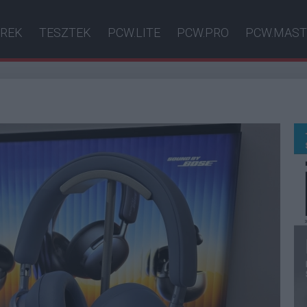
ÍREK
TESZTEK
PCW.LITE
PCW.PRO
PCW.MAST