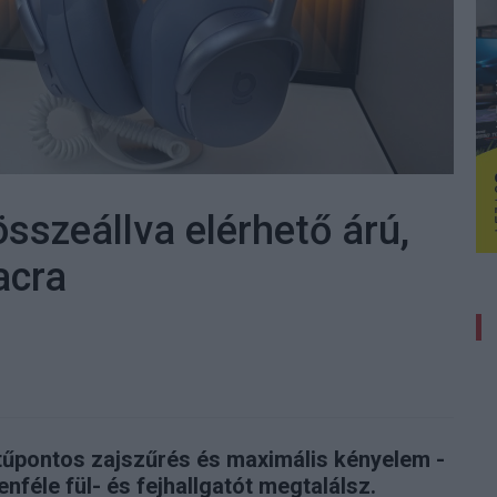
sszeállva elérhető árú,
acra
 tűpontos zajszűrés és maximális kényelem -
nféle fül- és fejhallgatót megtalálsz.