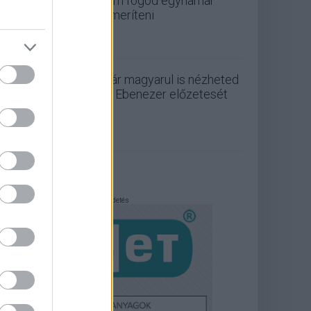
nem fogod egyhamar
lemeríteni
Már magyarul is nézheted
az Ebenezer előzetesét
Hirdetés