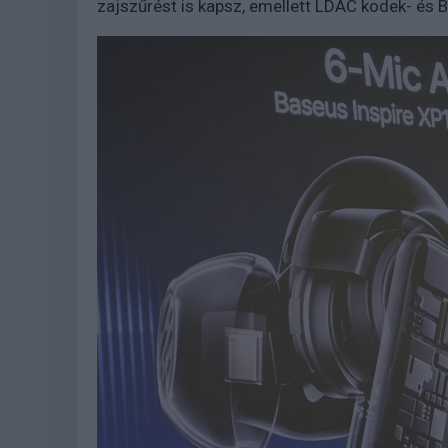
zajszűrést is kapsz, emellett LDAC kodek- és 