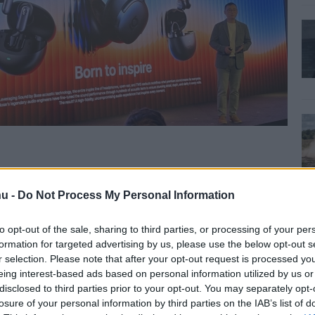
melkedjen a többi, kisebb nevű, kínai gyártó közül, a
u -
Do Not Process My Personal Information
pire fülesének kifejlesztésében a Bose mérnökei is
elölés.
to opt-out of the sale, sharing to third parties, or processing of your per
formation for targeted advertising by us, please use the below opt-out s
r selection. Please note that after your opt-out request is processed y
eing interest-based ads based on personal information utilized by us or
amely egy egypántos kialakítású fejhallgató. Az XH1
disclosed to third parties prior to your opt-out. You may separately opt-
eless plecsniket is, és természetesen adaptív ANC-re,
losure of your personal information by third parties on the IAB’s list of
ítésű, zárt füles virtuális térhangzást nyújt, továbbá