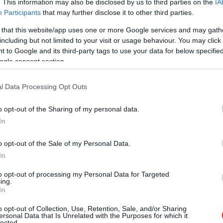
. This information may also be disclosed by us to third parties on the
IA
Participants
that may further disclose it to other third parties.
 that this website/app uses one or more Google services and may gath
including but not limited to your visit or usage behaviour. You may click 
 to Google and its third-party tags to use your data for below specifi
ogle consent section.
l Data Processing Opt Outs
o opt-out of the Sharing of my personal data.
In
o opt-out of the Sale of my Personal Data.
In
to opt-out of processing my Personal Data for Targeted
ing.
In
o opt-out of Collection, Use, Retention, Sale, and/or Sharing
ersonal Data that Is Unrelated with the Purposes for which it
lected.