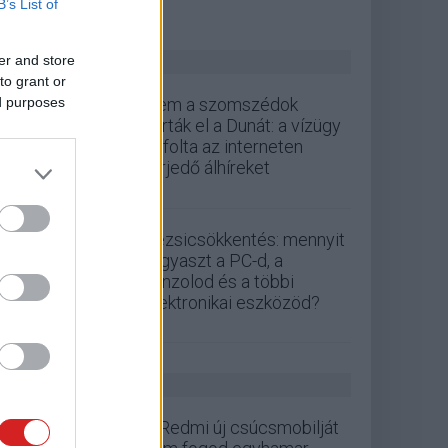
B’s List of
ZÖLD PÁLYA
er and store
to grant or
ed purposes
Nem a szomszédok
zárták el a Dunát: a vízügy
cáfolta az interneten
terjedő álhíreket
Rezsicsökkentés: mennyit
fogyaszt a PC-d, a
konzolod és a többi
elektronikai eszközöd?
GS HÍREK
A Redmi új csúcsmobilját