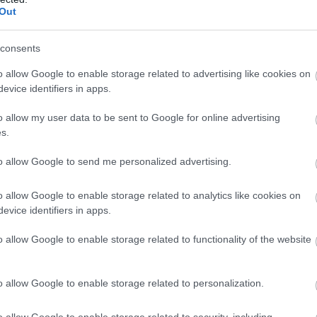
Out
consents
o allow Google to enable storage related to advertising like cookies on
evice identifiers in apps.
o allow my user data to be sent to Google for online advertising
s.
th kapcsolaton keresztül, sőt, olyan fejlett vezérlő
to allow Google to send me personalized advertising.
ibilis. Az üzemidő az ígéretek szerint akár 100 óra is
ő is elérhető. Gondoltak a könnyű szállíthatóságra, így
o allow Google to enable storage related to analytics like cookies on
javítja, hogy a kagylók 20 fokban fordíthatók is, hogy
evice identifiers in apps.
hoz. Az Inspire XH1 idén ősszel kapható lesz 149,99
.
o allow Google to enable storage related to functionality of the website
o allow Google to enable storage related to personalization.
o allow Google to enable storage related to security, including