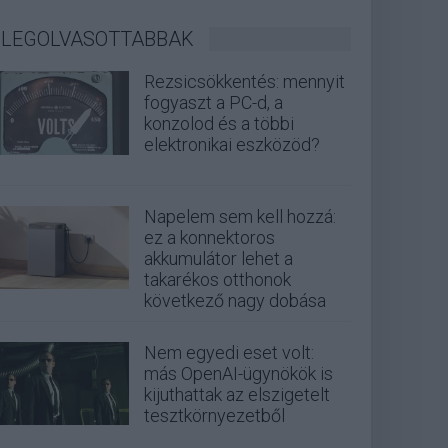
LEGOLVASOTTABBAK
Rezsicsökkentés: mennyit
fogyaszt a PC-d, a
konzolod és a többi
elektronikai eszközöd?
Napelem sem kell hozzá:
ez a konnektoros
akkumulátor lehet a
takarékos otthonok
következő nagy dobása
Nem egyedi eset volt:
más OpenAI-ügynökök is
kijuthattak az elszigetelt
tesztkörnyezetből