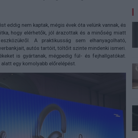
st eddig nem kaptak, mégis évek óta velünk vannak, és
titka, hogy elérhetők, jól árazottak és a minőség miatt
eszközükről. A praktikusság sem elhanyagolható,
bankjait, autós tartóit, töltőit szinte mindenki ismeri.
eket is gyártanak, mégpedig fül- és fejhallgatókat.
je alatt egy komolyabb előrelépést.