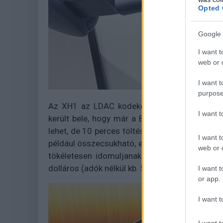
Opted 
Google 
I want t
web or d
I want t
purpose
Az XH1 az LDAC kodeket is támogatja Bluetoo
I want 
került bele, hogy már a BT 6.1-gyel is kompat
lehet, de 10 perces töltéssel 12 órányi üzemid
I want t
például összecsukható, emellett az ergonómiát 
web or d
tökéletesen idomuljanak bármilyen fejformá
dolláros (adók nélkül kb. 50 000 forintos) áron
I want t
or app.
I want t
I want t