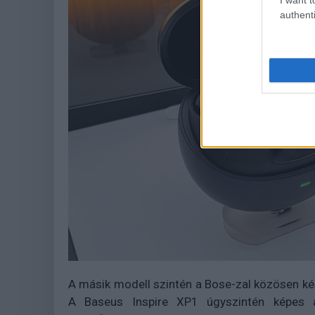
authenti
A másik modell szintén a Bose-zal közösen ké
A Baseus Inspire XP1 úgyszintén képes ak