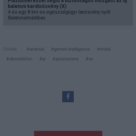
Pulzusméréssel segíti a biztonságos mozgást az új
balatoni kardioösvény (X)
4 és egy 8 km-es egészségügyi tanösvény nyílt
Balatonalmádiban.
Címkék:
#android
#gemini intelligence
#mobil
#okostelefon
#ai
#asszisztens
#os