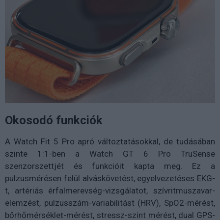
Okosodó funkciók
A Watch Fit 5 Pro apró változtatásokkal, de tudásában
szinte 1:1-ben a Watch GT 6 Pro TruSense
szenzorszettjét és funkcióit kapta meg. Ez a
pulzusmérésen felül alváskövetést, egyelvezetéses EKG-
t, artériás érfalmerevség-vizsgálatot, szívritmuszavar-
elemzést, pulzusszám-variabilitást (HRV), SpO2-mérést,
bőrhőmérséklet-mérést, stressz-szint mérést, dual GPS-