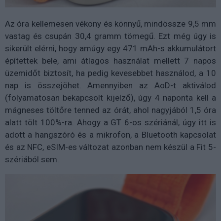
Az óra kellemesen vékony és könnyű, mindössze 9,5 mm
vastag és csupán 30,4 gramm tömegű. Ezt még úgy is
sikerült elérni, hogy amúgy egy 471 mAh-s akkumulátort
építettek bele, ami átlagos használat mellett 7 napos
üzemidőt biztosít, ha pedig kevesebbet használod, a 10
nap is összejöhet. Amennyiben az AoD-t aktiválod
(folyamatosan bekapcsolt kijelző), úgy 4 naponta kell a
mágneses töltőre tenned az órát, ahol nagyjából 1,5 óra
alatt tölt 100%-ra. Ahogy a GT 6-os szériánál, úgy itt is
adott a hangszóró és a mikrofon, a Bluetooth kapcsolat
és az NFC, eSIM-es változat azonban nem készül a Fit 5-
szériából sem.