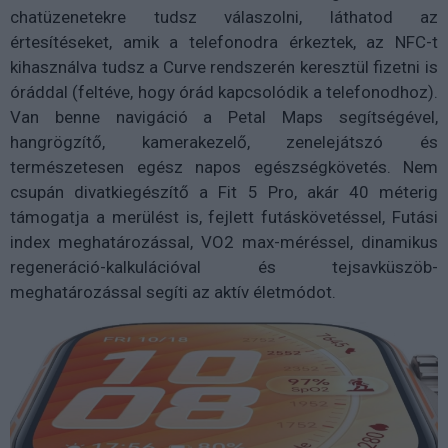
chatüzenetekre tudsz válaszolni, láthatod az
értesítéseket, amik a telefonodra érkeztek, az NFC-t
kihasználva tudsz a Curve rendszerén keresztül fizetni is
óráddal (feltéve, hogy órád kapcsolódik a telefonodhoz).
Van benne navigáció a Petal Maps segítségével,
hangrögzítő, kamerakezelő, zenelejátszó és
természetesen egész napos egészségkövetés. Nem
csupán divatkiegészítő a Fit 5 Pro, akár 40 méterig
támogatja a merülést is, fejlett futáskövetéssel, Futási
index meghatározással, VO2 max-méréssel, dinamikus
regeneráció-kalkulációval és tejsavküszöb-
meghatározással segíti az aktív életmódot.