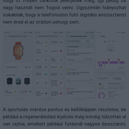
hogy itt milyen funkciók jelenjenek meg, így pedig túl
nagy hasznát nem fogod venni. Úgyszintén hiányozhat
sokaknak, hogy a telefonodon futó digitális asszisztenst
nem éred el az órádon sehogy sem.
A sportolás mérése pontos és kellőképpen részletes, de
például a regenerálódási kijelzés még mindig túlzottan el
van rejtve, emellett például futásnál nagyon bosszantó,