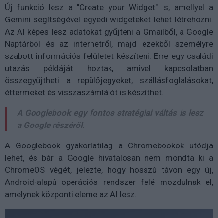
Új funkció lesz a "Create your Widget" is, amellyel a
Gemini segítségével egyedi widgeteket lehet létrehozni.
Az AI képes lesz adatokat gyűjteni a Gmailből, a Google
Naptárból és az internetről, majd ezekből személyre
szabott információs felületet készíteni. Erre egy családi
utazás példáját hoztak, amivel kapcsolatban
összegyűjtheti a repülőjegyeket, szállásfoglalásokat,
éttermeket és visszaszámlálót is készíthet.
A Googlebook egy fontos stratégiai váltás is lesz
a Google részéről.
A Googlebook gyakorlatilag a Chromebookok utódja
lehet, és bár a Google hivatalosan nem mondta ki a
ChromeOS végét, jelezte, hogy hosszú távon egy új,
Android-alapú operációs rendszer felé mozdulnak el,
amelynek központi eleme az AI lesz.