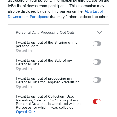
disclosure of your personal information by third parties on the
IAB’s list of downstream participants. This information may
also be disclosed by us to third parties on the
IAB’s List of
Downstream Participants
that may further disclose it to other
third parties.
Watch Fit 5 Pro - minden egy kicsit
Please note that this website/app uses one or more Google
Personal Data Processing Opt Outs
jobb
services and may gather and store information including but
not limited to your visit or usage behaviour. You may click to
I want to opt-out of the Sharing of my
personal data.
A szögletes, de sarkain, élein lekerekített óra prémium
grant or deny consent to Google and its third-party tags to
Opted In
use your data for below specified purposes in below Google
anyaghasználata azt jelenti, hogy a kijelzőt 2.5D
consent section.
I want to opt-out of the Sale of my
zafírüveg védi a karcoktól, ütődésektől, a készülékház
Personal Data.
titánötvözet, a készülék váza pedig alumínium. A 2.5D-s
Opted In
lekerekítés azt jelenti, hogy bár a kijelző sík, a szélein
I want to opt-out of processing my
lekerekített az üveg - a kijelző nem.
Personal Data for Targeted Advertising.
Opted In
I want to opt-out of Collection, Use,
Retention, Sale, and/or Sharing of my
Personal Data that Is Unrelated with the
Purposes for which it was collected.
Opted Out