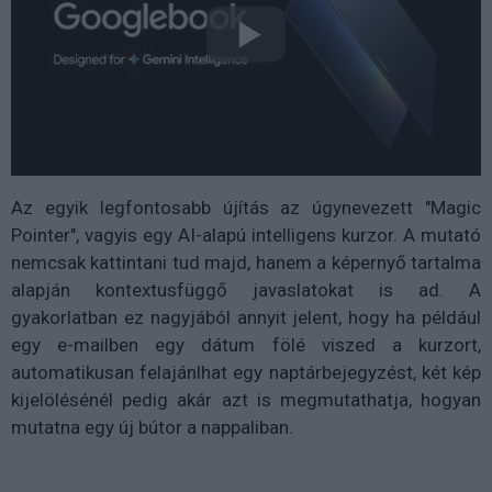
Az egyik legfontosabb újítás az úgynevezett "Magic
Pointer", vagyis egy AI-alapú intelligens kurzor. A mutató
nemcsak kattintani tud majd, hanem a képernyő tartalma
alapján kontextusfüggő javaslatokat is ad. A
gyakorlatban ez nagyjából annyit jelent, hogy ha például
egy e-mailben egy dátum fölé viszed a kurzort,
automatikusan felajánlhat egy naptárbejegyzést, két kép
kijelölésénél pedig akár azt is megmutathatja, hogyan
mutatna egy új bútor a nappaliban.