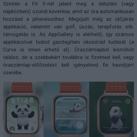
Szintén a Fit 5-nél jelent meg a délutáni (vagy
napközbeni) szundi követése, amit az óra automatikusan
hozzáad a pihenésedhez. Megújult még az időjárás
applikáció, valamint van golf, úszás, terepfutás stb.
támogatás is. Az AppGallery is elérhető, így számos
applikációval tudod gazdagítani okosórád tudását (a
Curve is innen érhető el). Óraszámlapból kismilliót
találsz, de a szebbekért továbbra is fizetned kell, vagy
óraszámlap-előfizetést kell igényelned fix havidíjért
cserébe.