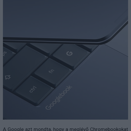
A Google azt mondta, hogy a meglévő Chromebookokat