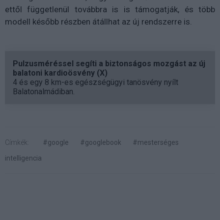
ettől függetlenül továbbra is is támogatják, és több
modell később részben átállhat az új rendszerre is.
Pulzusméréssel segíti a biztonságos mozgást az új
balatoni kardioösvény (X)
4 és egy 8 km-es egészségügyi tanösvény nyílt
Balatonalmádiban.
Címkék:
#google
#googlebook
#mesterséges
intelligencia