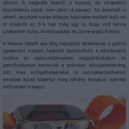
áttörni. A nagyobb kijelző, a könnyű, de strapabíró
készülékház pazar, nem lehet rá panasz. Az üzemidő is
élhető, tesztünk során átlagos használat mellett AoD-vel
is megvolt az 5-6 nap még úgy is, hogy volt benne
szabadtéri futás, hívásfogadás és Curve-alapú fizetés.
A Huawei Health app állig felszerelt alkalmazás, a gyártó
igyekezett minden funkciót belezsúfolni a kihívásoktól
kezdve az egészségkövetési magyarázatokon és
gamificationön keresztül a prémium szolgáltatásokig,
sőt, más szolgáltatásokkal is összekapcsolhatod,
amelyek közül többhöz még néhány hónapos ajándék
előfizetést is kapsz.