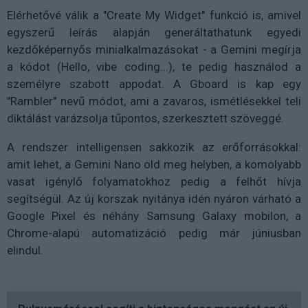
Elérhetővé válik a "Create My Widget" funkció is, amivel
egyszerű leírás alapján generáltathatunk egyedi
kezdőképernyős minialkalmazásokat - a Gemini megírja
a kódot (Hello, vibe coding...), te pedig használod a
személyre szabott appodat. A Gboard is kap egy
"Rambler" nevű módot, ami a zavaros, ismétlésekkel teli
diktálást varázsolja tűpontos, szerkesztett szöveggé.
A rendszer intelligensen sakkozik az erőforrásokkal:
amit lehet, a Gemini Nano old meg helyben, a komolyabb
vasat igénylő folyamatokhoz pedig a felhőt hívja
segítségül. Az új korszak nyitánya idén nyáron várható a
Google Pixel és néhány Samsung Galaxy mobilon, a
Chrome-alapú automatizáció pedig már júniusban
elindul.