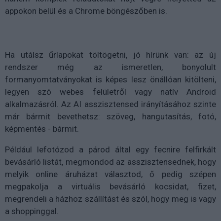
appokon belül és a Chrome böngészőben is.
Ha utálsz űrlapokat töltögetni, jó hírünk van: az új
rendszer még az ismeretlen, bonyolult
formanyomtatványokat is képes lesz önállóan kitölteni,
legyen szó webes felületről vagy natív Android
alkalmazásról. Az AI asszisztensed irányításához szinte
már bármit bevethetsz: szöveg, hangutasítás, fotó,
képmentés - bármit.
Például lefotózod a párod által egy fecnire felfirkált
bevásárló listát, megmondod az asszisztensednek, hogy
melyik online áruházat választod, ő pedig szépen
megpakolja a virtuális bevásárló kocsidat, fizet,
megrendeli a házhoz szállítást és szól, hogy meg is vagy
a shoppinggal.