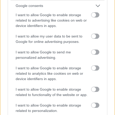
Google consents
I want to allow Google to enable storage
related to advertising like cookies on web or
device identifiers in apps.
I want to allow my user data to be sent to
Google for online advertising purposes.
A gyártónak sikerült a kávát a tavalyinál is kisebbre, 1,8
mm vastagra vékonyítania mind a négy oldalon, a kijelző
I want to allow Google to send me
ezáltal nagyobb lehetett: 1,92"-os. A felhasznált,
personalized advertising.
480x408 pixel felbontású LTPO-panel 1-60 Hz-es
frissítésre képes, vagyis aktív Always On Display mellett
I want to allow Google to enable storage
related to analytics like cookies on web or
1 Hz-re is képes lelassítani a frissítést, ezáltal kímélve az
device identifiers in apps.
akkumulátort. A maximális fényerő akár 3000 nit lehet,
ami a GT 6 Pro értékével egyezik meg és elegendő
I want to allow Google to enable storage
ahhoz, hogy tűző napsütésben is lásd az óra kijelzőjén
related to functionality of the website or app.
megjelenő információkat.
I want to allow Google to enable storage
related to personalization.