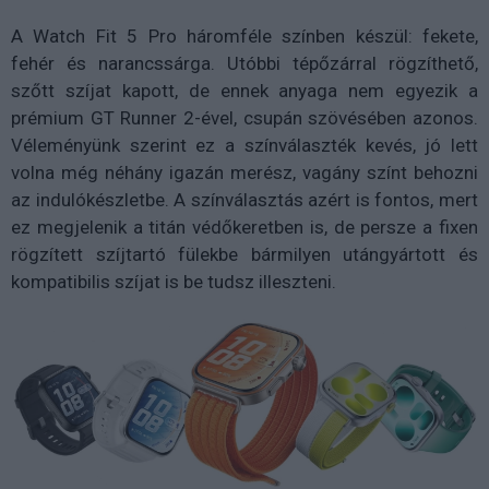
A Watch Fit 5 Pro háromféle színben készül: fekete,
fehér és narancssárga. Utóbbi tépőzárral rögzíthető,
szőtt szíjat kapott, de ennek anyaga nem egyezik a
prémium GT Runner 2-ével, csupán szövésében azonos.
Véleményünk szerint ez a színválaszték kevés, jó lett
volna még néhány igazán merész, vagány színt behozni
az indulókészletbe. A színválasztás azért is fontos, mert
ez megjelenik a titán védőkeretben is, de persze a fixen
rögzített szíjtartó fülekbe bármilyen utángyártott és
kompatibilis szíjat is be tudsz illeszteni.