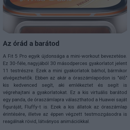
Az órád a barátod
A Fit 5 Pro egyik újdonsága a mini-workout bevezetése.
Ez 30-féle, nagyjából 30 másodperces gyakorlatot jelent
11 testrészre. Ezek a mini gyakorlatok bárhol, bármikor
elvégezhetők. Ebben az akár a óraszámlapodon is "élő"
kis kedvenced segít, aki emlékeztet és segít is
végrehajtani a gyakorlatokat. Ez a kis virtuális barátod
egy panda, de óraszámlapra választhatod a Huawei saját
figuráját, Fluffy-t is. Ezek a kis állatok az óraszámlap
érintésére, illetve az éppen végzett testmozgásodra is
reagálnak rövid, látványos animációkkal.