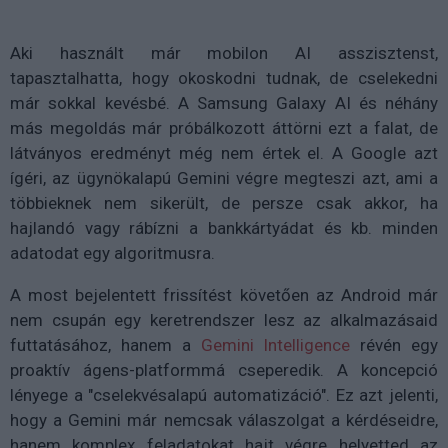
Aki használt már mobilon AI asszisztenst,
tapasztalhatta, hogy okoskodni tudnak, de cselekedni
már sokkal kevésbé. A Samsung Galaxy AI és néhány
más megoldás már próbálkozott áttörni ezt a falat, de
látványos eredményt még nem értek el. A Google azt
ígéri, az ügynökalapú Gemini végre megteszi azt, ami a
többieknek nem sikerült, de persze csak akkor, ha
hajlandó vagy rábízni a bankkártyádat és kb. minden
adatodat egy algoritmusra.
A most bejelentett frissítést követően az Android már
nem csupán egy keretrendszer lesz az alkalmazásaid
futtatásához, hanem a
Gemini Intelligence
révén egy
proaktív ágens-platformmá cseperedik. A koncepció
lényege a "cselekvésalapú automatizáció". Ez azt jelenti,
hogy a Gemini már nemcsak válaszolgat a kérdéseidre,
hanem komplex feladatokat hajt végre helyetted az