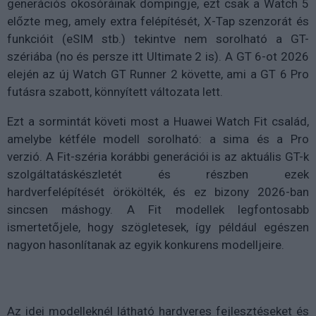
generációs okosóráinak dömpingje, ezt csak a Watch 5
előzte meg, amely extra felépítését, X-Tap szenzorát és
funkcióit (eSIM stb.) tekintve nem sorolható a GT-
szériába (no és persze itt Ultimate 2 is). A GT 6-ot 2026
elején az új Watch GT Runner 2 követte, ami a GT 6 Pro
futásra szabott, könnyített változata lett.
Ezt a sormintát követi most a Huawei Watch Fit család,
amelybe kétféle modell sorolható: a sima és a Pro
verzió. A Fit-széria korábbi generációi is az aktuális GT-k
szolgáltatáskészletét és részben ezek
hardverfelépítését örökölték, és ez bizony 2026-ban
sincsen máshogy. A Fit modellek legfontosabb
ismertetőjele, hogy szögletesek, így például egészen
nagyon hasonlítanak az egyik konkurens modelljeire.
Az idei modelleknél látható hardveres fejlesztéseket és