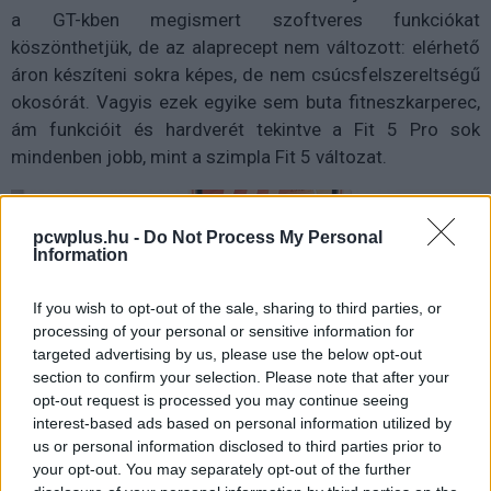
a GT-kben megismert szoftveres funkciókat
köszönthetjük, de az alaprecept nem változott: elérhető
áron készíteni sokra képes, de nem csúcsfelszereltségű
okosórát. Vagyis ezek egyike sem buta fitneszkarperec,
ám funkcióit és hardverét tekintve a Fit 5 Pro sok
mindenben jobb, mint a szimpla Fit 5 változat.
pcwplus.hu -
Do Not Process My Personal
Information
If you wish to opt-out of the sale, sharing to third parties, or
processing of your personal or sensitive information for
targeted advertising by us, please use the below opt-out
section to confirm your selection. Please note that after your
opt-out request is processed you may continue seeing
interest-based ads based on personal information utilized by
us or personal information disclosed to third parties prior to
your opt-out. You may separately opt-out of the further