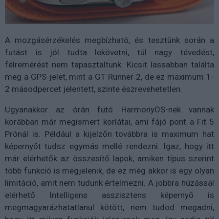
A mozgásérzékelés megbízható, és tesztünk során a
futást is jól tudta lekövetni, túl nagy tévedést,
félremérést nem tapasztaltunk. Kicsit lassabban találta
meg a GPS-jelet, mint a GT Runner 2, de ez maximum 1-
2 másodpercet jelentett, szinte észrevehetetlen.
Ugyanakkor az órán futó HarmonyOS-nek vannak
korábban már megismert korlátai, ami fájó pont a Fit 5
Prónál is. Például a kijelzőn továbbra is maximum hat
képernyőt tudsz egymás mellé rendezni. Igaz, hogy itt
már elérhetők az összesítő lapok, amiken típus szerint
több funkció is megjelenik, de ez még akkor is egy olyan
limitáció, amit nem tudunk értelmezni. A jobbra húzással
elérhető Intelligens asszisztens képernyő is
megmagyarázhatatlanul kötött, nem tudod megadni,