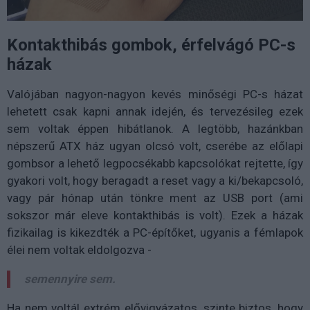
Kontakthibás gombok, érfelvágó PC-s
házak
Valójában nagyon-nagyon kevés minőségi PC-s házat
lehetett csak kapni annak idején, és tervezésileg ezek
sem voltak éppen hibátlanok. A legtöbb, hazánkban
népszerű ATX ház ugyan olcsó volt, cserébe az előlapi
gombsor a lehető legpocsékabb kapcsolókat rejtette, így
gyakori volt, hogy beragadt a reset vagy a ki/bekapcsoló,
vagy pár hónap után tönkre ment az USB port (ami
sokszor már eleve kontakthibás is volt). Ezek a házak
fizikailag is kikezdték a PC-építőket, ugyanis a fémlapok
élei nem voltak eldolgozva -
semennyire sem.
Ha nem voltál extrém elővigyázatos, szinte biztos, hogy