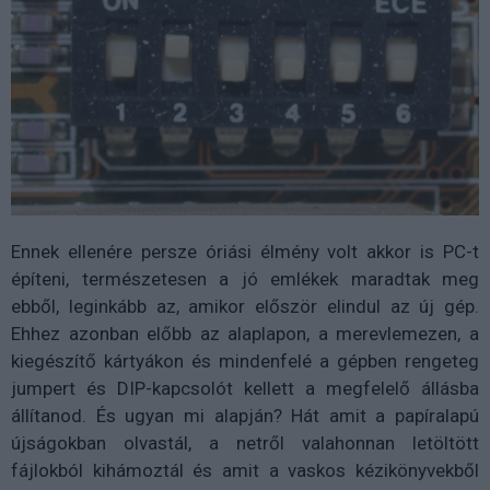
Ennek ellenére persze óriási élmény volt akkor is PC-t
építeni, természetesen a jó emlékek maradtak meg
ebből, leginkább az, amikor először elindul az új gép.
Ehhez azonban előbb az alaplapon, a merevlemezen, a
kiegészítő kártyákon és mindenfelé a gépben rengeteg
jumpert és DIP-kapcsolót kellett a megfelelő állásba
állítanod. És ugyan mi alapján? Hát amit a papíralapú
újságokban olvastál, a netről valahonnan letöltött
fájlokból kihámoztál és amit a vaskos kézikönyvekből