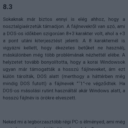
8.3
Sokaknak már biztos ennyi is elég ahhoz, hogy a
nosztalgiaérzetük támadjon. A fájlnevekről van szó, ami
a DOS-os időkben szigorúan 8+3 karakter volt, ahol a +3
a pont utáni kiterjesztést jelenti. A 8 karakternél is
vigyázni kellett, hogy ékezetes betűket ne használj,
máskülönben még több problémának nézhettél elébe. A
helyzetet tovább bonyolította, hogy a korai Windowsok
ugyan már támogatták a hosszú fájlneveket, ám ezt
külön tárolták, DOS alatt (merthogy a háttérben még
mindig DOS futott) a fájlnevek "˜1"-re végződtek. Ha
DOS-os másolási rutint használtál akár Windows alatt, a
hosszú fájlnév is örökre elveszett.
Neked mi a legborzasztóbb régi PC-s élményed, ami még