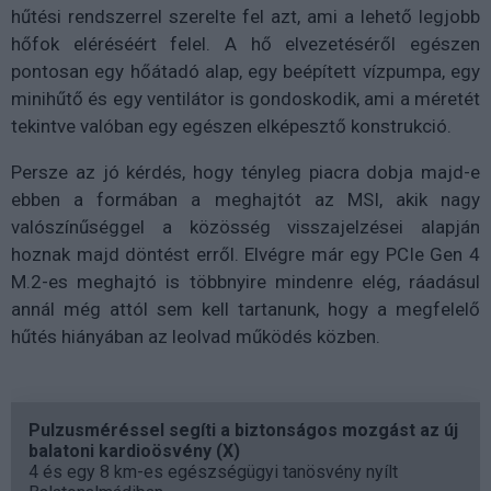
hűtési rendszerrel szerelte fel azt, ami a lehető legjobb
hőfok eléréséért felel. A hő elvezetéséről egészen
pontosan egy hőátadó alap, egy beépített vízpumpa, egy
minihűtő és egy ventilátor is gondoskodik, ami a méretét
tekintve valóban egy egészen elképesztő konstrukció.
Persze az jó kérdés, hogy tényleg piacra dobja majd-e
ebben a formában a meghajtót az MSI, akik nagy
valószínűséggel a közösség visszajelzései alapján
hoznak majd döntést erről. Elvégre már egy PCIe Gen 4
M.2-es meghajtó is többnyire mindenre elég, ráadásul
annál még attól sem kell tartanunk, hogy a megfelelő
hűtés hiányában az leolvad működés közben.
Pulzusméréssel segíti a biztonságos mozgást az új
balatoni kardioösvény (X)
4 és egy 8 km-es egészségügyi tanösvény nyílt