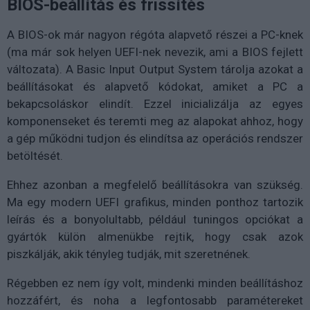
BIOS-beállítás és frissítés
A BIOS-ok már nagyon régóta alapvető részei a PC-knek
(ma már sok helyen UEFI-nek nevezik, ami a BIOS fejlett
változata). A Basic Input Output System tárolja azokat a
beállításokat és alapvető kódokat, amiket a PC a
bekapcsoláskor elindít. Ezzel inicializálja az egyes
komponenseket és teremti meg az alapokat ahhoz, hogy
a gép működni tudjon és elindítsa az operációs rendszer
betöltését.
Ehhez azonban a megfelelő beállításokra van szükség.
Ma egy modern UEFI grafikus, minden ponthoz tartozik
leírás és a bonyolultabb, például tuningos opciókat a
gyártók külön almenükbe rejtik, hogy csak azok
piszkálják, akik tényleg tudják, mit szeretnének.
Régebben ez nem így volt, mindenki minden beállításhoz
hozzáfért, és noha a legfontosabb paramétereket