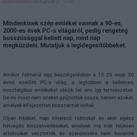
Erdős Márton
|
2024 január 27. 17:55
Mindenkinek szép emlékei vannak a 90-es,
2000-es évek PC-s világáról, pedig rengeteg
bosszúsággal kellett nap, mint nap
megküzdeni. Mutatjuk a legidegesítőbbeket.
Amikor felmerül egy beszélgetésben a 15-25 vagy 30
évvel ezelőtti PC-s világ, a legtöbben a kellemes,
nosztalgikus emlékeket idézik fel, ami így természetes.
De mi most nem ezeket gyűjtöttük össze, hanem azokat,
amelyek kifejezetten bosszantók voltak.
Olyan hibákat, napi kötelező rutinokat és akár egész
hétvégés kínszenvedéseket, amelyek ma már teljesen
értelmüket vesztették és szerencsére nem keserítik