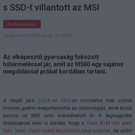
s SSD-t villantott az MSI
Kedvencekhez
Varga Kristóf
|
2024 január 12. 06:02
Az elképesztő gyorsaság fokozott
hőtermeléssel jár, amit az M580 egy sajátos
megoldással próbál kordában tartani.
A végét járó
2024-es CES
-en mostanra már szinte
minden gyártó megvillantotta az újdonságait, amik közül
persze az MSI sem maradhatott ki. A legnagyobb
dobásuknak nem is kérdés, hogy a
Claw A1M név alatt
futó Seam Deck-rivális kézikonzoljukat szánták
, de azért