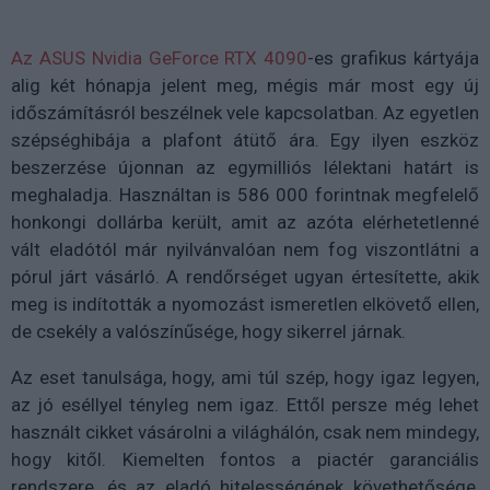
Az ASUS Nvidia GeForce RTX 4090
-es grafikus kártyája
alig két hónapja jelent meg, mégis már most egy új
időszámításról beszélnek vele kapcsolatban. Az egyetlen
szépséghibája a plafont átütő ára. Egy ilyen eszköz
beszerzése újonnan az egymilliós lélektani határt is
meghaladja. Használtan is 586 000 forintnak megfelelő
honkongi dollárba került, amit az azóta elérhetetlenné
vált eladótól már nyilvánvalóan nem fog viszontlátni a
pórul járt vásárló. A rendőrséget ugyan értesítette, akik
meg is indították a nyomozást ismeretlen elkövető ellen,
de csekély a valószínűsége, hogy sikerrel járnak.
Az eset tanulsága, hogy, ami túl szép, hogy igaz legyen,
az jó eséllyel tényleg nem igaz. Ettől persze még lehet
használt cikket vásárolni a világhálón, csak nem mindegy,
hogy kitől. Kiemelten fontos a piactér garanciális
rendszere, és az eladó hitelességének követhetősége,