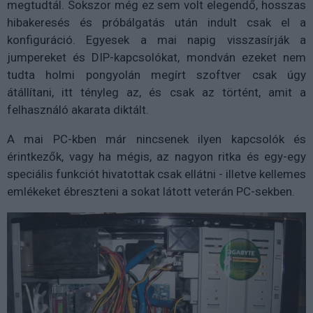
megtudtál. Sokszor még ez sem volt elegendő, hosszas
hibakeresés és próbálgatás után indult csak el a
konfiguráció. Egyesek a mai napig visszasírják a
jumpereket és DIP-kapcsolókat, mondván ezeket nem
tudta holmi pongyolán megírt szoftver csak úgy
átállítani, itt tényleg az, és csak az történt, amit a
felhasználó akarata diktált.
A mai PC-kben már nincsenek ilyen kapcsolók és
érintkezők, vagy ha mégis, az nagyon ritka és egy-egy
speciális funkciót hivatottak csak ellátni - illetve kellemes
emlékeket ébreszteni a sokat látott veterán PC-sekben.