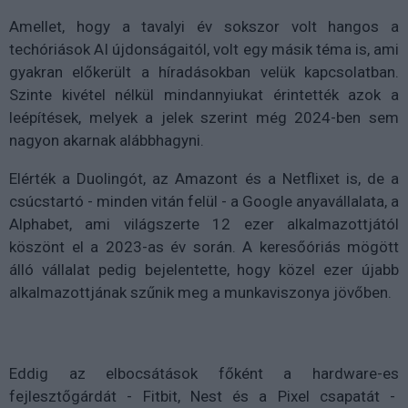
Amellet, hogy a tavalyi év sokszor volt hangos a
techóriások AI újdonságaitól, volt egy másik téma is, ami
gyakran előkerült a híradásokban velük kapcsolatban.
Szinte kivétel nélkül mindannyiukat érintették azok a
leépítések, melyek a jelek szerint még 2024-ben sem
nagyon akarnak alábbhagyni.
Elérték a Duolingót, az Amazont és a Netflixet is, de a
csúcstartó - minden vitán felül - a Google anyavállalata, a
Alphabet, ami világszerte 12 ezer alkalmazottjától
köszönt el a 2023-as év során. A keresőóriás mögött
álló vállalat pedig bejelentette, hogy közel ezer újabb
alkalmazottjának szűnik meg a munkaviszonya jövőben.
Eddig az elbocsátások főként a hardware-es
fejlesztőgárdát - Fitbit, Nest és a Pixel csapatát -