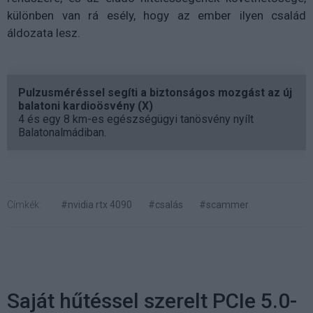
különben van rá esély, hogy az ember ilyen család
áldozata lesz.
Pulzusméréssel segíti a biztonságos mozgást az új
balatoni kardioösvény (X)
4 és egy 8 km-es egészségügyi tanösvény nyílt
Balatonalmádiban.
Címkék:
#nvidia rtx 4090
#csalás
#scammer
Saját hűtéssel szerelt PCIe 5.0-