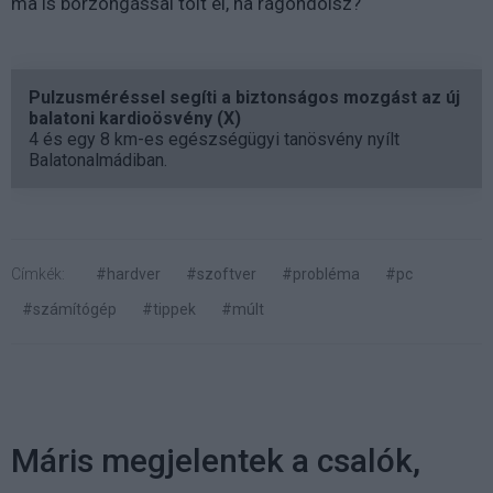
ma is borzongással tölt el, ha rágondolsz?
Pulzusméréssel segíti a biztonságos mozgást az új
balatoni kardioösvény (X)
4 és egy 8 km-es egészségügyi tanösvény nyílt
Balatonalmádiban.
Címkék:
#hardver
#szoftver
#probléma
#pc
#számítógép
#tippek
#múlt
Máris megjelentek a csalók,