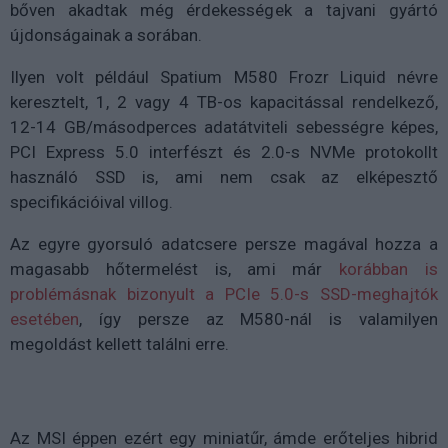
bőven akadtak még érdekességek a tajvani gyártó
újdonságainak a sorában.
Ilyen volt például Spatium M580 Frozr Liquid névre
keresztelt, 1, 2 vagy 4 TB-os kapacitással rendelkező,
12-14 GB/másodperces adatátviteli sebességre képes,
PCI Express 5.0 interfészt és 2.0-s NVMe protokollt
használó SSD is, ami nem csak az elképesztő
specifikációival villog.
Az egyre gyorsuló adatcsere persze magával hozza a
magasabb hőtermelést is, ami már
korábban is
problémásnak bizonyult a PCIe 5.0-s SSD-meghajtók
esetében
, így persze az M580-nál is valamilyen
megoldást kellett találni erre.
Az MSI éppen ezért egy miniatűr, ámde erőteljes hibrid