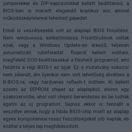
jumperekkel és DIP-kapcsolókkal kellett beállítanod, a
BIOS-ban is maradt elegendő kriptikus sor, amivel
működésképtelenné tehetted gépedet.
Ennél is veszélyesebb volt az alaplapi BIOS frissítése.
Nem windowsos, kétkattintásos frissítőrutinok voltak
ezek, vagy a Windows Update-en érkező, teljesen
automatizált rutinfeladat: flopiról kellett indítani,
megfelelő DOS-beállításokkal a flashelő programot, ami
felülírta a régi BIOS-t az újjal. Ez a mutatvány sokszor
nem sikerült, ám ilyenkor nem volt lehetőség átváltani a
B-BIOS-ra, vagy hardveres reflash-t indítani. Ki kellett
szedni az EEPROM chipet az alaplapból, elvinni egy
szakszervizbe, ahol volt chipíró berendezés és be tudták
égetni az új programot. Sajnos ekkor is fennállt a
veszélye annak, hogy a hibás BIOS-chip miatt az alaplap
egyes komponensei rossz feszültségeket stb. kaptak, és
ezáltal a teljes lap meghibásodott.