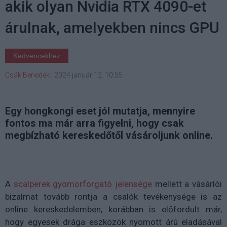
akik olyan Nvidia RTX 4090-et
árulnak, amelyekben nincs GPU
Kedvencekhez
Csák Benedek
|
2024 január 12. 10:55
Egy hongkongi eset jól mutatja, mennyire
fontos ma már arra figyelni, hogy csak
megbízható kereskedőtől vásároljunk online.
A
scalperek gyomorforgató jelensége
mellett a vásárlói
bizalmat tovább rontja a csalók tevékenysége is az
online kereskedelemben, korábban is előfordult már,
hogy egyesek drága eszközök nyomott árú eladásával