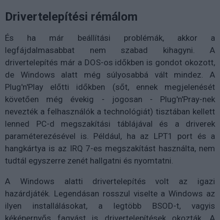
Drivertelepítési rémálom
És ha már beállítási problémák, akkor a
legfájdalmasabbat nem szabad kihagyni. A
drivertelepítés már a DOS-os időkben is gondot okozott,
de Windows alatt még súlyosabbá vált mindez. A
Plug'n'Play előtti időkben (sőt, ennek megjelenését
követően még évekig - jogosan - Plug'n'Pray-nek
nevezték a felhasználók a technológiát) tisztában kellett
lenned PC-d megszakítási táblájával és a driverek
paraméterezésével is. Például, ha az LPT1 port és a
hangkártya is az IRQ 7-es megszakítást használta, nem
tudtál egyszerre zenét hallgatni és nyomtatni.
A Windows alatti drivertelepítés volt az igazi
hazárdjáték. Legendásan rosszul viselte a Windows az
ilyen installálásokat, a legtöbb BSOD-t, vagyis
kéképernyős fagyást is drivertelepítések okozták. A