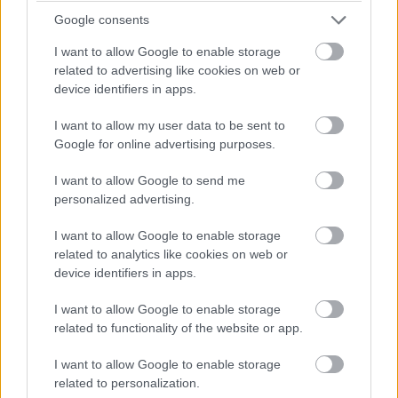
csupán az volt az amúgy nagyszerű találmánnyal, hogy a
Google consents
golyó pillanatok alatt felszedett mindenféle koszt,
I want to allow Google to enable storage
szöszt, szőrszálat az asztallapról és ezen az egéralátét
related to advertising like cookies on web or
sem sokat segített. Még szerencse, hogy erre a tervezők
device identifiers in apps.
is gondoltak, és a golyót egy mozdulattal ki lehetett
szedni, és kifújni, vagy kisöpörni a felszedett koszt -
I want to allow my user data to be sent to
Google for online advertising purposes.
hetente.
I want to allow Google to send me
personalized advertising.
I want to allow Google to enable storage
related to analytics like cookies on web or
device identifiers in apps.
I want to allow Google to enable storage
related to functionality of the website or app.
I want to allow Google to enable storage
related to personalization.