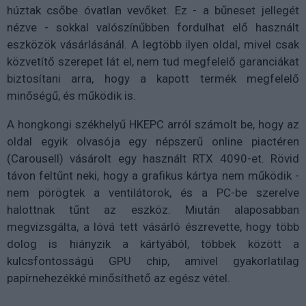
húztak csőbe óvatlan vevőket. Ez - a bűneset jellegét
nézve - sokkal valószínűbben fordulhat elő használt
eszközök vásárlásánál. A legtöbb ilyen oldal, mivel csak
közvetítő szerepet lát el, nem tud megfelelő garanciákat
biztosítani arra, hogy a kapott termék megfelelő
minőségű, és működik is.
A hongkongi székhelyű HKEPC arról számolt be, hogy az
oldal egyik olvasója egy népszerű online piactéren
(Carousell) vásárolt egy használt RTX 4090-et. Rövid
távon feltűnt neki, hogy a grafikus kártya nem működik -
nem pörögtek a ventilátorok, és a PC-be szerelve
halottnak tűnt az eszköz. Miután alaposabban
megvizsgálta, a lóvá tett vásárló észrevette, hogy több
dolog is hiányzik a kártyából, többek között a
kulcsfontosságú GPU chip, amivel gyakorlatilag
papírnehezékké minősíthető az egész vétel.