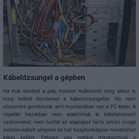
Kábeldzsungel a gépben
Ha már elindult a gép, minden működött, még akkor is
meg kellett küzdened a kábeldzsungellel. No nem
olyasmire gondolunk, ami mostanában van a PC-kben. A
régebbi házakban nem alakítottak ki kábelelvezető
csatornákat, nem tudtál az alaplapot tartó lemez mögé
minden kábelt elrejteni és hát tulajdonképpen mindenhez
kábel kellett. Például egy optikai meghajtónál a