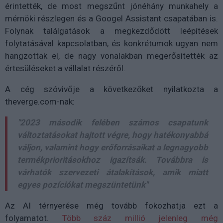
érintették, de most megszűnt jónéhány munkahely a
mérnöki részlegen és a Googel Assistant csapatában is.
Folynak találgatások a megkezdődött leépítések
folytatásával kapcsolatban, és konkrétumok ugyan nem
hangzottak el, de nagy vonalakban megerősítették az
értesüléseket a vállalat részéről.
A cég szóvivője a következőket nyilatkozta a
theverge.com-nak:
"2023 második felében számos csapatunk
változtatásokat hajtott végre, hogy hatékonyabbá
váljon, valamint hogy erőforrásaikat a legnagyobb
termékprioritásokhoz igazítsák. Továbbra is
várhatók szervezeti átalakítások, amik miatt
egyes pozíciókat megszüntetünk"
Az AI térnyerése még tovább fokozhatja ezt a
folyamatot.
Több száz millió jelenleg még