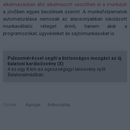
alkalmazásban álló alkalmazott veszítheti el a munkáját
a jövőben egyes becslések szerint. A munkafolyamatok
automatizálása nemcsak az alacsonyabban iskolázott
munkavállalói réteget érinti, hanem akár a
programozókat, ügyvédeket és sajtómunkásokat is
Pulzusméréssel segíti a biztonságos mozgást az új
balatoni kardioösvény (X)
4 és egy 8 km-es egészségügyi tanösvény nyílt
Balatonalmádiban.
Címkék:
#google
#elbocsátás