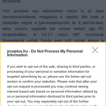
társaiddal.
Volt azonban egy kellemetlen része is az ilyen
összejöveteleknek, mégpedig a cipelés. Ma csak a
táskádba vágod a gamerlaptopodat és a perifériákat,
anno viszont legalább két ember kellett egy PC
átcipeléséhez. A 14-17 colos CRT monitorok
dögnehezek voltak, fogás sem volt rajtuk, ahogy a
tekintélyes méretű és súlyú PC-ket cipelni is felért egy
pcwplus.hu -
Do Not Process My Personal
edzéssel. Ezt persze senki nem hozta fel kifogásként, ha
Information
parti szerveződött, mindig volt elegendő jelentkező.
If you wish to opt-out of the sale, sharing to third parties, or
processing of your personal or sensitive information for
targeted advertising by us, please use the below opt-out
section to confirm your selection. Please note that after your
opt-out request is processed you may continue seeing
interest-based ads based on personal information utilized by
us or personal information disclosed to third parties prior to
your opt-out. You may separately opt-out of the further