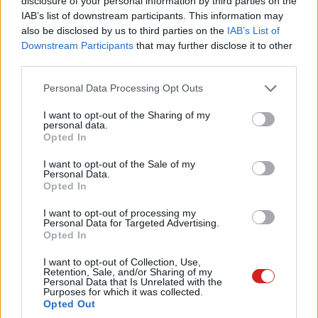
disclosure of your personal information by third parties on the
IAB’s list of downstream participants. This information may
also be disclosed by us to third parties on the
IAB’s List of
Downstream Participants
that may further disclose it to other
third parties.
Please note that this website/app uses one or more Google
Personal Data Processing Opt Outs
services and may gather and store information including but
Egértakarítás hetente
not limited to your visit or usage behaviour. You may click to
I want to opt-out of the Sharing of my
personal data.
grant or deny consent to Google and its third-party tags to
Manapság az a kérdés egy PC-s egér esetében, hogy 10
Opted In
use your data for below specified purposes in below Google
vagy 16 ezer dpi az érzékenysége és 50 vagy 70 millió
consent section.
I want to opt-out of the Sale of my
kattintásra hitelesített-e a mikrokapcsolója. Anno még
Personal Data.
Opted In
nem erre kellett figyelni az egereknél. Számtalan
formában és minőségben találtál egeret akkor is, ám
I want to opt-out of processing my
ezek még nem direktben az asztallapra irányított
Personal Data for Targeted Advertising.
Opted In
szenzorral dolgoztak. Egy nehéz golyó volt alul, középen,
amely két, egymásra merőleges tengelyt forgatott,
I want to opt-out of Collection, Use,
Retention, Sale, and/or Sharing of my
ahogy az egeret használtad. Ezen tengelyek végén voltak
Personal Data that Is Unrelated with the
Purposes for which it was collected.
a tárcsák, ebből tudta a vezérlés meghatározni, hogy
Opted Out
merre és mennyire mozdítottad el a mutatót. A gond