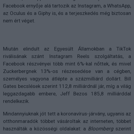
Facebook ernyője alá tartozik az Instagram, a WhatsApp,
az Oculus és a Giphy is, és a terjeszkedés még biztosan
nem ért véget.
Miután elindult az Egyesült Államokban a TikTok
riválisának szánt Instagram Reels szolgáltatás, a
Facebook részvényei több mint 6%-kal nőttek, és mivel
Zuckerbergnek 13%-os részesedése van a cégben,
személyes vagyona átlépte a százmilliárd dollárt. Bill
Gates becslések szerint 112,8 milliárdnál jár, míg a világ
leggazdagabb embere, Jeff Bezos 185,8 milliárddal
rendelkezik.
Mindannyiuknak jót tett a koronavírus-járvány, ugyanis az
otthonmaradók többet vásároltak az interneten, többet
használták a közösségi oldalakat: a
Bloomberg
szerint