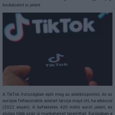
kockázatot is jelent.
A TikTok Írországban építi meg az adatközpontot, és az
európai felhasználók adatait tárolja majd ott, ha elkészül
(2022 elején). A befektetés 420 millió eurót jelent, és
elvileg több száz új munkahelyet teremthet. Európában a