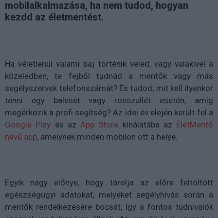
mobilalkalmazása, ha nem tudod, hogyan
kezdd az életmentést.
Ha véletlenül valami baj történik veled, vagy valakivel a
közeledben, te fejből tudnád a mentők vagy más
segélyszervek telefonszámát? És tudod, mit kell ilyenkor
tenni egy baleset vagy rosszullét esetén, amíg
megérkezik a profi segítség? Az idei év elején került fel a
Google Play
és az
App Store
kínálatába az
ÉletMentő
nevű app
, amelynek minden mobilon ott a helye.
Egyik nagy előnye, hogy tárolja az előre feltöltött
egészségügyi adatokat, melyeket segélyhívás során a
mentők rendelkezésére bocsát, így a fontos tudnivalók