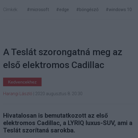
Címkék:
#microsoft
#edge
#böngésző
#windows 10
A Teslát szorongatná meg az
első elektromos Cadillac
Kedvencekhez
Harangi László
|
2020 augusztus 8. 20:30
Hivatalosan is bemutatkozott az első
elektromos Cadillac, a LYRIQ luxus-SUV, ami a
Teslát szorítaná sarokba.