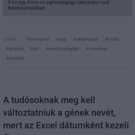
4 és egy 8 km-es egészségügyi tanösvény nyílt
Balatonalmádiban.
Címkék:
#életmentő
#app
#alkalmazás
#mobil
#android
#ios
#mentőszolgálat
#vodafone
#chatbot
A tudósoknak meg kell
változtatniuk a gének nevét,
mert az Excel dátumként kezeli