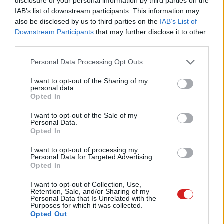
disclosure of your personal information by third parties on the
Észak-Amerikában. A HUD pedig a forgalmi és
IAB’s list of downstream participants. This information may
navigációs információkat jeleníti meg a szélvédőn, de
also be disclosed by us to third parties on the
IAB’s List of
Downstream Participants
that may further disclose it to other
tény, hogy elsősorban a kinézetével hódítana a LYRIQ. A
third parties.
Cadillac egyelőre nem árulta el az árát.
Please note that this website/app uses one or more Google
Personal Data Processing Opt Outs
services and may gather and store information including but
not limited to your visit or usage behaviour. You may click to
I want to opt-out of the Sharing of my
personal data.
Pulzusméréssel segíti a biztonságos mozgást az új
grant or deny consent to Google and its third-party tags to
Opted In
balatoni kardioösvény (X)
use your data for below specified purposes in below Google
4 és egy 8 km-es egészségügyi tanösvény nyílt
consent section.
I want to opt-out of the Sale of my
Balatonalmádiban.
Personal Data.
Opted In
I want to opt-out of processing my
Personal Data for Targeted Advertising.
Opted In
Címkék:
#cadillac
#tesla
#elektromos autó
#autó
I want to opt-out of Collection, Use,
Retention, Sale, and/or Sharing of my
Personal Data that Is Unrelated with the
Purposes for which it was collected.
Opted Out