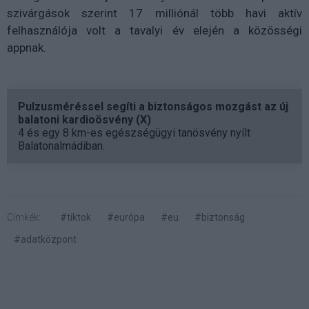
szivárgások szerint 17 milliónál több havi aktív
felhasználója volt a tavalyi év elején a közösségi
appnak.
Pulzusméréssel segíti a biztonságos mozgást az új
balatoni kardioösvény (X)
4 és egy 8 km-es egészségügyi tanösvény nyílt
Balatonalmádiban.
Címkék:
#tiktok
#európa
#eu
#biztonság
#adatközpont