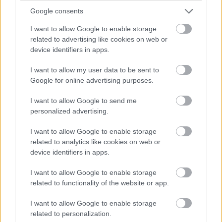
Kivonta a forgalomból a Pixel 4
Google consents
I want to allow Google to enable storage
mobilokat a Google
related to advertising like cookies on web or
device identifiers in apps.
Kedvencekhez
I want to allow my user data to be sent to
Google for online advertising purposes.
Harangi László
|
2020 augusztus 7. 20:00
I want to allow Google to send me
personalized advertising.
Többé nem forgalmazza a Pixel 4 és a Pixel 4
XL okostelefonokat a Google, pedig egy éve
I want to allow Google to enable storage
sincs, hogy azok megjelentek.
related to analytics like cookies on web or
device identifiers in apps.
I want to allow Google to enable storage
related to functionality of the website or app.
A Google csak tavaly októberben dobta piacra a Pixel 4
és a Pixel 4 XL okostelefonjait, most azonban
I want to allow Google to enable storage
mindkettőt kivonta a forgalomból, vagyis többé nem
related to personalization.