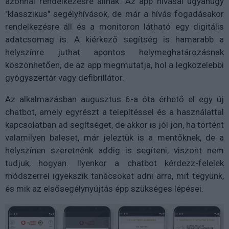
azonnal rendelkezésre állnak. Az app hívásai ugyanúgy
"klasszikus" segélyhívások, de már a hívás fogadásakor
rendelkezésre áll és a monitoron látható egy digitális
adatcsomag is. A kiérkező segítség is hamarabb a
helyszínre juthat apontos helymeghatározásnak
köszönhetően, de az app megmutatja, hol a legközelebbi
gyógyszertár vagy defibrillátor.
Az alkalmazásban augusztus 6-a óta érhető el egy új
chatbot, amely egyrészt a telepítéssel és a használattal
kapcsolatban ad segítséget, de akkor is jól jön, ha történt
valamilyen baleset, már jeleztük is a mentőknek, de a
helyszínen szeretnénk addig is segíteni, viszont nem
tudjuk, hogyan. Ilyenkor a chatbot kérdezz-felelek
módszerrel igyekszik tanácsokat adni arra, mit tegyünk,
és mik az elsősegélynyújtás épp szükséges lépései.