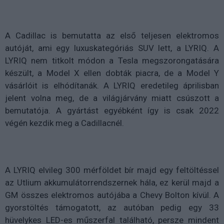
A Cadillac is bemutatta az első teljesen elektromos
autóját, ami egy luxuskategóriás SUV lett, a LYRIQ. A
LYRIQ nem titkolt módon a Tesla megszorongatására
készült, a Model X ellen dobták piacra, de a Model Y
vásárlóit is elhódítanák. A LYRIQ eredetileg áprilisban
jelent volna meg, de a világjárvány miatt csúszott a
bemutatója. A gyártást egyébként így is csak 2022
végén kezdik meg a Cadillacnél.
A LYRIQ elvileg 300 mérföldet bír majd egy feltöltéssel
az Utlium akkumulátorrendszernek hála, ez kerül majd a
GM összes elektromos autójába a Chevy Bolton kívül. A
gyorstöltés támogatott, az autóban pedig egy 33
hüvelykes LED-es műszerfal található, persze mindent