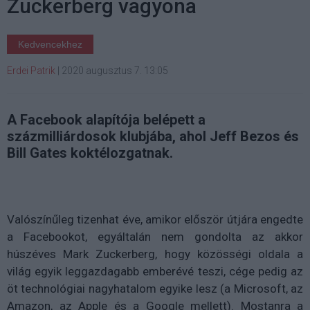
Zuckerberg vagyona
Kedvencekhez
Erdei Patrik
|
2020 augusztus 7. 13:05
A Facebook alapítója belépett a
százmilliárdosok klubjába, ahol Jeff Bezos és
Bill Gates koktélozgatnak.
Valószínűleg tizenhat éve, amikor először útjára engedte
a Facebookot, egyáltalán nem gondolta az akkor
húszéves Mark Zuckerberg, hogy közösségi oldala a
világ egyik leggazdagabb emberévé teszi, cége pedig az
öt technológiai nagyhatalom egyike lesz (a Microsoft, az
Amazon, az Apple és a Google mellett). Mostanra a