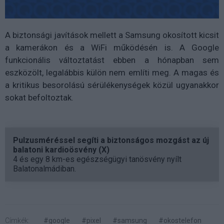
A biztonsági javítások mellett a Samsung okosított kicsit
a kamerákon és a WiFi működésén is. A Google
funkcionális változtatást ebben a hónapban sem
eszközölt, legalábbis külön nem említi meg. A magas és
a kritikus besorolású sérülékenységek közül ugyanakkor
sokat befoltoztak.
Pulzusméréssel segíti a biztonságos mozgást az új
balatoni kardioösvény (X)
4 és egy 8 km-es egészségügyi tanösvény nyílt
Balatonalmádiban.
Címkék:
#google
#pixel
#samsung
#okostelefon