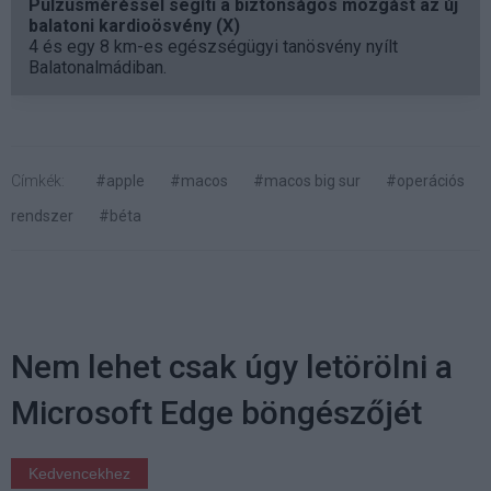
Pulzusméréssel segíti a biztonságos mozgást az új
balatoni kardioösvény (X)
4 és egy 8 km-es egészségügyi tanösvény nyílt
Balatonalmádiban.
Címkék:
#apple
#macos
#macos big sur
#operációs
rendszer
#béta
Nem lehet csak úgy letörölni a
Microsoft Edge böngészőjét
Kedvencekhez