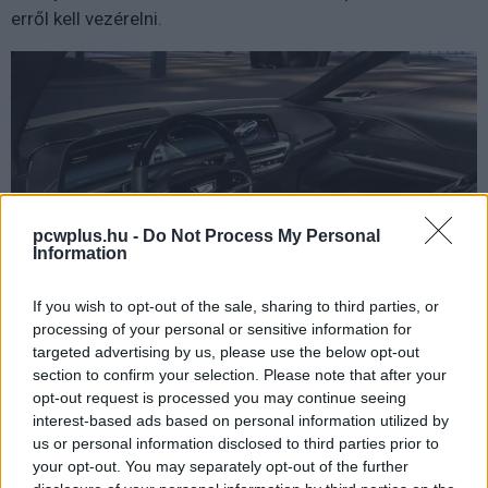
erről kell vezérelni.
pcwplus.hu -
Do Not Process My Personal
Information
If you wish to opt-out of the sale, sharing to third parties, or
processing of your personal or sensitive information for
targeted advertising by us, please use the below opt-out
section to confirm your selection. Please note that after your
A kijelzőn szinte bármilyen információt ki tud írni,
opt-out request is processed you may continue seeing
interest-based ads based on personal information utilized by
emellett ultrahangos szenzorok gondoskodnak az
us or personal information disclosed to third parties prior to
automata parkolási funkció működéséről. Idővel a
your opt-out. You may separately opt-out of the further
robotpilóta üzemmód is elérhető lesz, feltehetően csak