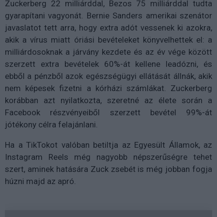
Zuckerberg 22 milliárddal, Bezos 75 milliárddal tudta
gyarapítani vagyonát. Bernie Sanders amerikai szenátor
javaslatot tett arra, hogy extra adót vessenek ki azokra,
akik a vírus miatt óriási bevételeket könyvelhettek el: a
milliárdosoknak a járvány kezdete és az év vége között
szerzett extra bevételek 60%-át kellene leadózni, és
ebből a pénzből azok egészségügyi ellátását állnák, akik
nem képesek fizetni a kórházi számlákat. Zuckerberg
korábban azt nyilatkozta, szeretné az élete során a
Facebook részvényeiből szerzett bevétel 99%-át
jótékony célra felajánlani.
Ha a TikTokot valóban betiltja az Egyesült Államok, az
Instagram Reels még nagyobb népszerűségre tehet
szert, aminek hatására Zuck zsebét is még jobban fogja
húzni majd az apró.