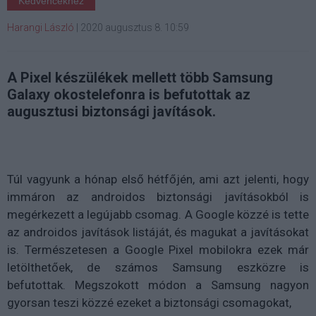
Kedvencekhez
Harangi László
|
2020 augusztus 8. 10:59
A Pixel készülékek mellett több Samsung
Galaxy okostelefonra is befutottak az
augusztusi biztonsági javítások.
Túl vagyunk a hónap első hétfőjén, ami azt jelenti, hogy
immáron az androidos biztonsági javításokból is
megérkezett a legújabb csomag. A Google közzé is tette
az androidos javítások listáját, és magukat a javításokat
is. Természetesen a Google Pixel mobilokra ezek már
letölthetőek, de számos Samsung eszközre is
befutottak. Megszokott módon a Samsung nagyon
gyorsan teszi közzé ezeket a biztonsági csomagokat,