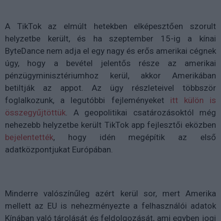
A TikTok az elmúlt hetekben elképesztően szorult
helyzetbe került, és ha szeptember 15-ig a kínai
ByteDance nem adja el egy nagy és erős amerikai cégnek
úgy, hogy a bevétel jelentős része az amerikai
pénzügyminisztériumhoz kerül, akkor Amerikában
betiltják az appot. Az ügy részleteivel többször
foglalkozunk, a legutóbbi fejleményeket
itt külön is
összegyűjtöttük
. A geopolitikai csatározásoktól még
nehezebb helyzetbe került TikTok app fejlesztői eközben
bejelentették
, hogy idén megépítik az első
adatközpontjukat Európában.
Minderre valószínűleg azért kerül sor, mert Amerika
mellett az EU is nehezményezte a felhasználói adatok
Kínában való tárolását és feldolgozását, ami egyben jogi