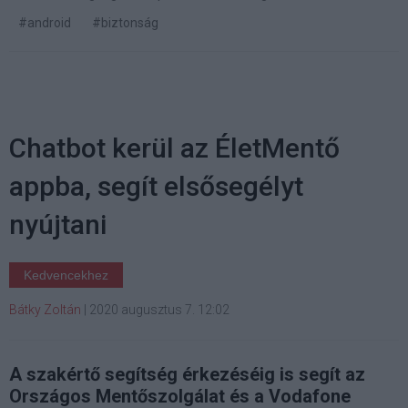
#android
#biztonság
Chatbot kerül az ÉletMentő
appba, segít elsősegélyt
nyújtani
Kedvencekhez
Bátky Zoltán
|
2020 augusztus 7. 12:02
A szakértő segítség érkezéséig is segít az
Országos Mentőszolgálat és a Vodafone