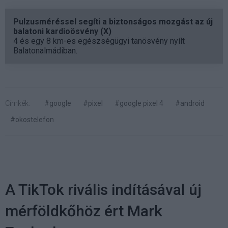
Pulzusméréssel segíti a biztonságos mozgást az új
balatoni kardioösvény (X)
4 és egy 8 km-es egészségügyi tanösvény nyílt
Balatonalmádiban.
Címkék:
#google
#pixel
#google pixel 4
#android
#okostelefon
A TikTok rivális indításával új
mérföldkőhöz ért Mark