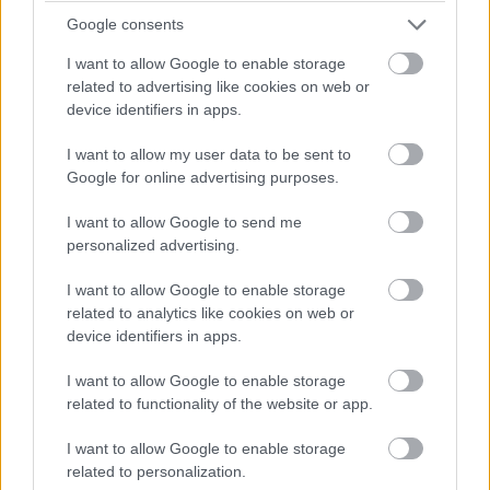
modellnél, vagyis egy hajszállal nem lett strapabíróbb a
Google consents
készülékház. Ami nagy gond, mert igen könnyen
széttörhető, ha valaki véletlenül ráül a kanapén.
I want to allow Google to enable storage
related to advertising like cookies on web or
device identifiers in apps.
I want to allow my user data to be sent to
Két évvel az első botrány után
az Apple ez alapján nem
Google for online advertising purposes.
javított a készülékház minőségén, a mikrofon nyílása is
maradt oldalt. Ugyanennél a pontnál hajlik el most is a
I want to allow Google to send me
personalized advertising.
készülékház a törésteszten. A 2020-as iPad Pro egy
kekszhez hasonlóan törik el, az anyag és a szerkezeti
I want to allow Google to enable storage
hiba miatt.
related to analytics like cookies on web or
device identifiers in apps.
I want to allow Google to enable storage
related to functionality of the website or app.
I want to allow Google to enable storage
related to personalization.