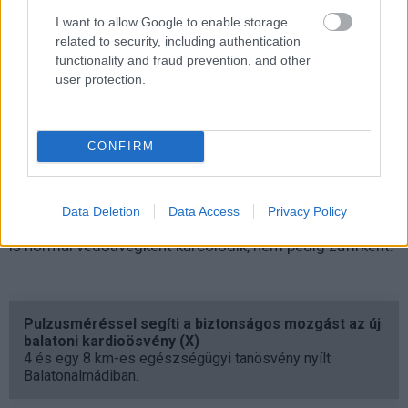
I want to allow Google to enable storage
related to security, including authentication
functionality and fraud prevention, and other
user protection.
A Magic Keyboarddal együtt egyébként nagyon
CONFIRM
strapabíró a 2020-as iPad Pro, így aki rászánja a
hatalmas összeget a táblagépre, annak már az igen
drága kiegészítőt is érdemes hozzá megfontolnia. Az
Data Deletion
Data Access
Privacy Policy
Apple által zafírüvegnek nevezett védőüveg pedig most
is normál védőüvegként karcolódik, nem pedig zafírként.
Pulzusméréssel segíti a biztonságos mozgást az új
balatoni kardioösvény (X)
4 és egy 8 km-es egészségügyi tanösvény nyílt
Balatonalmádiban.