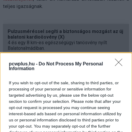
teljes igazságnak.
Pulzusméréssel segíti a biztonságos mozgást az új
balatoni kardioösvény (X)
4 és egy 8 km-es egészségügyi tanösvény nyílt
Balatonalmádiban.
pcwplus.hu -
Do Not Process My Personal
Information
Címkék:
#facebook
#internet
#e.gg
If you wish to opt-out of the sale, sharing to third parties, or
processing of your personal or sensitive information for
targeted advertising by us, please use the below opt-out
section to confirm your selection. Please note that after your
opt-out request is processed you may continue seeing
interest-based ads based on personal information utilized by
Könnyen törik az Apple 2020-as
us or personal information disclosed to third parties prior to
your opt-out. You may separately opt-out of the further
iPad Pro táblagépe