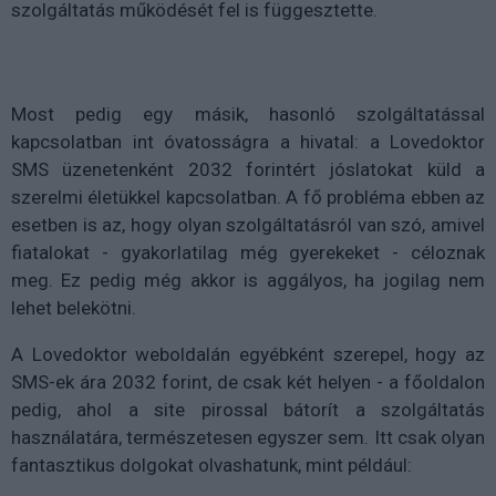
szolgáltatás működését fel is függesztette.
Most pedig egy másik, hasonló szolgáltatással
kapcsolatban int óvatosságra a hivatal: a Lovedoktor
SMS üzenetenként 2032 forintért jóslatokat küld a
szerelmi életükkel kapcsolatban. A fő probléma ebben az
esetben is az, hogy olyan szolgáltatásról van szó, amivel
fiatalokat - gyakorlatilag még gyerekeket - céloznak
meg. Ez pedig még akkor is aggályos, ha jogilag nem
lehet belekötni.
A Lovedoktor weboldalán egyébként szerepel, hogy az
SMS-ek ára 2032 forint, de csak két helyen - a főoldalon
pedig, ahol a site pirossal bátorít a szolgáltatás
használatára, természetesen egyszer sem. Itt csak olyan
fantasztikus dolgokat olvashatunk, mint például: