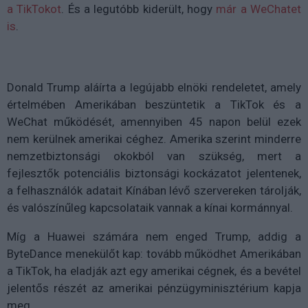
a TikTokot
. És a legutóbb kiderült, hogy
már a WeChatet
is
.
Donald Trump aláírta a legújabb elnöki rendeletet, amely
értelmében Amerikában beszüntetik a TikTok és a
WeChat működését, amennyiben 45 napon belül ezek
nem kerülnek amerikai céghez. Amerika szerint minderre
nemzetbiztonsági okokból van szükség, mert a
fejlesztők potenciális biztonsági kockázatot jelentenek,
a felhasználók adatait Kínában lévő szervereken tárolják,
és valószínűleg kapcsolataik vannak a kínai kormánnyal.
Míg a Huawei számára nem enged Trump, addig a
ByteDance menekülőt kap: tovább működhet Amerikában
a TikTok, ha eladják azt egy amerikai cégnek, és a bevétel
jelentős részét az amerikai pénzügyminisztérium kapja
meg.