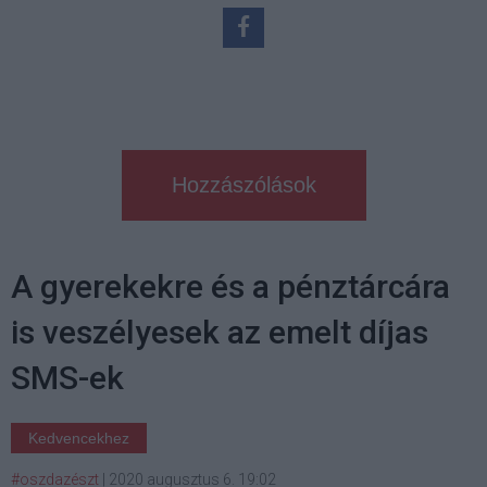
Hozzászólások
A gyerekekre és a pénztárcára
is veszélyesek az emelt díjas
SMS-ek
Kedvencekhez
#oszdazészt
|
2020 augusztus 6. 19:02