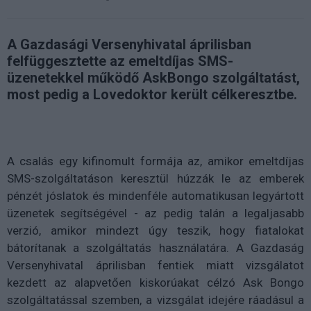
A Gazdasági Versenyhivatal áprilisban
felfüggesztette az emeltdíjas SMS-
üzenetekkel működő AskBongo szolgáltatást,
most pedig a Lovedoktor került célkeresztbe.
A csalás egy kifinomult formája az, amikor emeltdíjas
SMS-szolgáltatáson keresztül húzzák le az emberek
pénzét jóslatok és mindenféle automatikusan legyártott
üzenetek segítségével - az pedig talán a legaljasabb
verzió, amikor mindezt úgy teszik, hogy fiatalokat
bátorítanak a szolgáltatás használatára. A Gazdaság
Versenyhivatal áprilisban fentiek miatt vizsgálatot
kezdett az alapvetően kiskorúakat célzó Ask Bongo
szolgáltatással szemben, a vizsgálat idejére ráadásul a