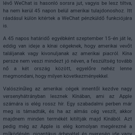
lévő WeChat is hasonló sorsra jut, vagyis be lesz tiltva,
ha nem kerül 45 napon belül amerikai tulajdonoshoz. Itt
ráadásul külön kitértek a WeChat pénzküldő funkciójára
is.
A 45 napos határidő egyébként szeptember 15-én ját le,
eddig van ideje a kínai cégeknek, hogy amerikai vevőt
találjanak vagy kivonuljanak az amerikai piacról. Kína
persze nem veszi mindezt jó néven, a feszültség tovább
nő a két ország között, egyelőre nehéz lenne
megmondani, hogy milyen következményekkel.
Valószínűleg az amerikai cégek innentől kezdve nagy
versenyhátrányban lesznek Kínában, ami az Apple
számára is elég rossz hír. Egy szabadalmi perben már
meg is támadták, és ha az almás cég veszít, akkor
majdnem minden termékét kitiltják majd Kínából. Azt
pedig még az Apple is elég komolyan megérezné a
működésén, gigantikus árbevétel és nyereség ide vagy