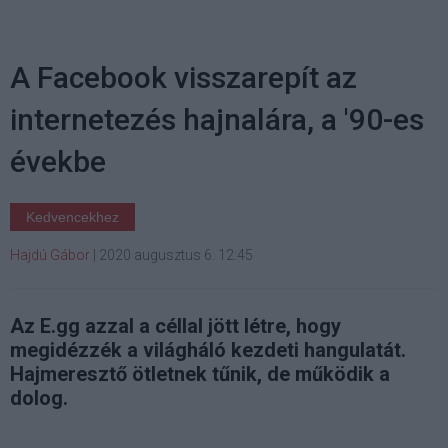
A Facebook visszarepít az
internetezés hajnalára, a '90-es
évekbe
Kedvencekhez
Hajdú Gábor
|
2020 augusztus 6. 12:45
Az E.gg azzal a céllal jött létre, hogy
megidézzék a világháló kezdeti hangulatát.
Hajmeresztő ötletnek tűnik, de működik a
dolog.