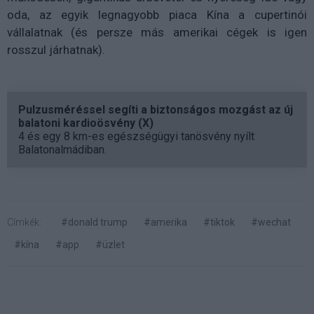
oda, az egyik legnagyobb piaca Kína a cupertinói
vállalatnak (és persze más amerikai cégek is igen
rosszul járhatnak).
Pulzusméréssel segíti a biztonságos mozgást az új
balatoni kardioösvény (X)
4 és egy 8 km-es egészségügyi tanösvény nyílt
Balatonalmádiban.
Címkék:
#donald trump
#amerika
#tiktok
#wechat
#kína
#app
#üzlet