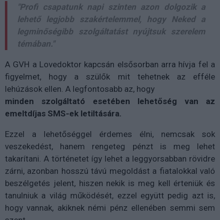
"Profi csapatunk napi szinten azon dolgozik a
lehető legjobb szakértelemmel, hogy Neked a
legminőségibb szolgáltatást nyújtsuk szerelem
témában."
A GVH a Lovedoktor kapcsán elsősorban arra hívja fel a
figyelmet, hogy a szülők mit tehetnek az efféle
lehúzások ellen. A legfontosabb az, hogy
minden szolgáltató esetében lehetőség van az
emeltdíjas SMS-ek letiltására.
Ezzel a lehetőséggel érdemes élni, nemcsak sok
veszekedést, hanem rengeteg pénzt is meg lehet
takarítani. A történetet így lehet a leggyorsabban rövidre
zárni, azonban hosszú távú megoldást a fiatalokkal való
beszélgetés jelent, hiszen nekik is meg kell érteniük és
tanulniuk a világ működését, ezzel együtt pedig azt is,
hogy vannak, akiknek némi pénz ellenében semmi sem
szent.