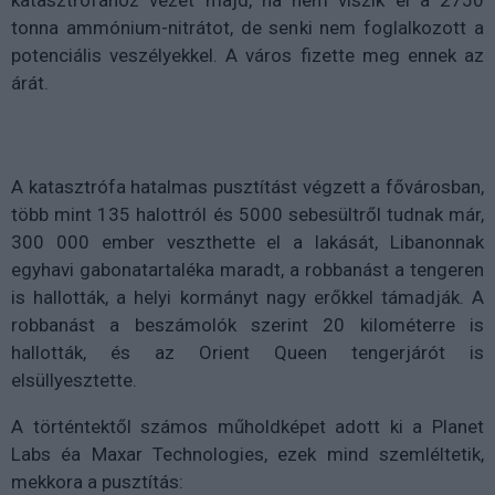
katasztrófához vezet majd, ha nem viszik el a 2750
tonna ammónium-nitrátot, de senki nem foglalkozott a
potenciális veszélyekkel. A város fizette meg ennek az
árát.
A katasztrófa hatalmas pusztítást végzett a fővárosban,
több mint 135 halottról és 5000 sebesültről tudnak már,
300 000 ember veszthette el a lakását, Libanonnak
egyhavi gabonatartaléka maradt, a robbanást a tengeren
is hallották, a helyi kormányt nagy erőkkel támadják. A
robbanást a beszámolók szerint 20 kilométerre is
hallották, és az Orient Queen tengerjárót is
elsüllyesztette.
A történtektől számos műholdképet adott ki a Planet
Labs éa Maxar Technologies, ezek mind szemléltetik,
mekkora a pusztítás: