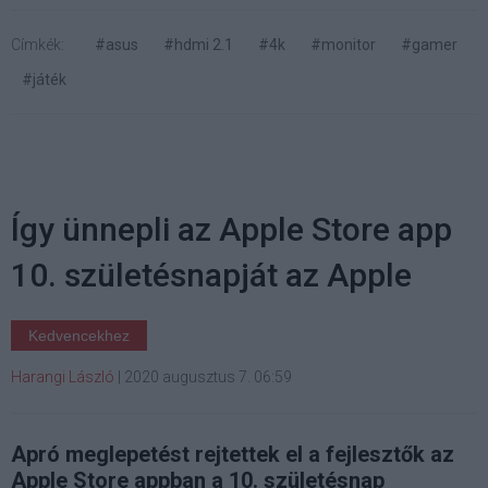
Címkék:
#asus
#hdmi 2.1
#4k
#monitor
#gamer
#játék
Így ünnepli az Apple Store app
10. születésnapját az Apple
Kedvencekhez
Harangi László
|
2020 augusztus 7. 06:59
Apró meglepetést rejtettek el a fejlesztők az
Apple Store appban a 10. születésnap