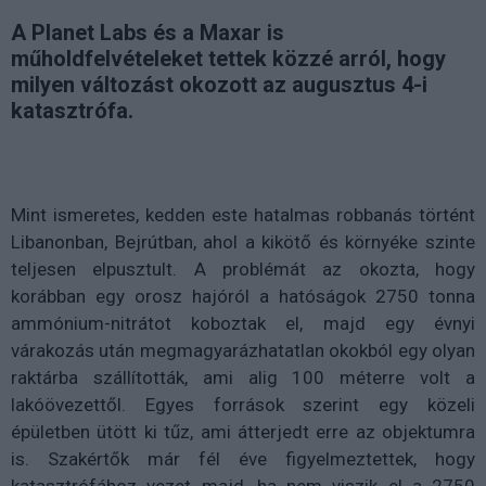
A Planet Labs és a Maxar is
műholdfelvételeket tettek közzé arról, hogy
milyen változást okozott az augusztus 4-i
katasztrófa.
Mint ismeretes, kedden este hatalmas robbanás történt
Libanonban, Bejrútban, ahol a kikötő és környéke szinte
teljesen elpusztult. A problémát az okozta, hogy
korábban egy orosz hajóról a hatóságok 2750 tonna
ammónium-nitrátot koboztak el, majd egy évnyi
várakozás után megmagyarázhatatlan okokból egy olyan
raktárba szállították, ami alig 100 méterre volt a
lakóövezettől. Egyes források szerint egy közeli
épületben ütött ki tűz, ami átterjedt erre az objektumra
is. Szakértők már fél éve figyelmeztettek, hogy