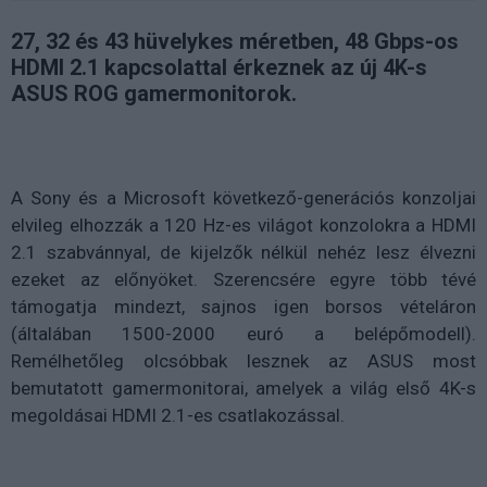
27, 32 és 43 hüvelykes méretben, 48 Gbps-os
HDMI 2.1 kapcsolattal érkeznek az új 4K-s
ASUS ROG gamermonitorok.
A Sony és a Microsoft következő-generációs konzoljai
elvileg elhozzák a 120 Hz-es világot konzolokra a HDMI
2.1 szabvánnyal, de kijelzők nélkül nehéz lesz élvezni
ezeket az előnyöket. Szerencsére egyre több tévé
támogatja mindezt, sajnos igen borsos vételáron
(általában 1500-2000 euró a belépőmodell).
Remélhetőleg olcsóbbak lesznek az ASUS most
bemutatott gamermonitorai, amelyek a világ első 4K-s
megoldásai HDMI 2.1-es csatlakozással.