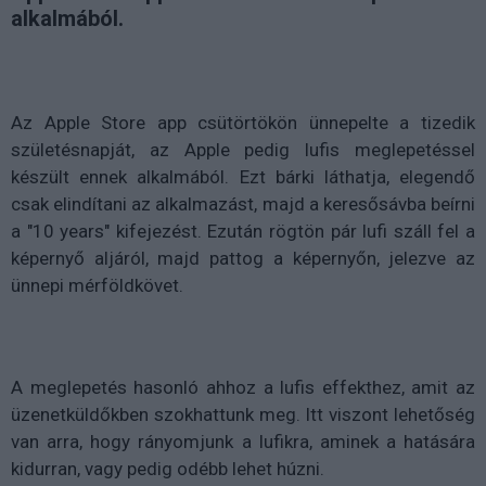
alkalmából.
Az Apple Store app csütörtökön ünnepelte a tizedik
születésnapját, az Apple pedig lufis meglepetéssel
készült ennek alkalmából. Ezt bárki láthatja, elegendő
csak elindítani az alkalmazást, majd a keresősávba beírni
a "10 years" kifejezést. Ezután rögtön pár lufi száll fel a
képernyő aljáról, majd pattog a képernyőn, jelezve az
ünnepi mérföldkövet.
A meglepetés hasonló ahhoz a lufis effekthez, amit az
üzenetküldőkben szokhattunk meg. Itt viszont lehetőség
van arra, hogy rányomjunk a lufikra, aminek a hatására
kidurran, vagy pedig odébb lehet húzni.