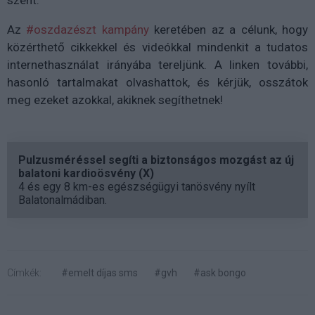
Az
#oszdazészt kampány
keretében az a célunk, hogy
közérthető cikkekkel és videókkal mindenkit a tudatos
internethasználat irányába tereljünk. A linken további,
hasonló tartalmakat olvashattok, és kérjük, osszátok
meg ezeket azokkal, akiknek segíthetnek!
Pulzusméréssel segíti a biztonságos mozgást az új
balatoni kardioösvény (X)
4 és egy 8 km-es egészségügyi tanösvény nyílt
Balatonalmádiban.
Címkék:
#emelt díjas sms
#gvh
#ask bongo