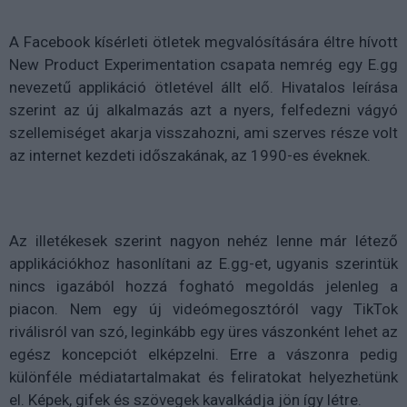
A Facebook kísérleti ötletek megvalósítására éltre hívott
New Product Experimentation csapata nemrég egy E.gg
nevezetű applikáció ötletével állt elő. Hivatalos leírása
szerint az új alkalmazás azt a nyers, felfedezni vágyó
szellemiséget akarja visszahozni, ami szerves része volt
az internet kezdeti időszakának, az 1990-es éveknek.
Az illetékesek szerint nagyon nehéz lenne már létező
applikációkhoz hasonlítani az E.gg-et, ugyanis szerintük
nincs igazából hozzá fogható megoldás jelenleg a
piacon. Nem egy új videómegosztóról vagy TikTok
riválisról van szó, leginkább egy üres vászonként lehet az
egész koncepciót elképzelni. Erre a vászonra pedig
különféle médiatartalmakat és feliratokat helyezhetünk
el. Képek, gifek és szövegek kavalkádja jön így létre.