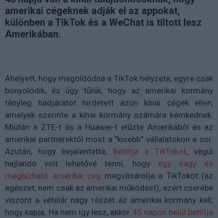
amerikai cégeknek adják el az appokat,
különben a TikTok és a WeChat is tiltott lesz
Amerikában.
Ahelyett, hogy megoldódna a TikTok helyzete, egyre csak
bonyolódik, és úgy tűnik, hogy az amerikai kormány
tényleg hadjáratot hirdetett azon kínai cégek ellen,
amelyek szerinte a kínai kormány számára kémkednek.
Miután a ZTE-t és a Huawei-t elűzte Amerikából és az
amerikai partnerektől most a "kisebb" vállalatokon a sor.
Azután, hogy bejelentette,
betiltja a TikTokot
, végül
hajlandó volt lehetővé tenni, hogy
egy nagy és
megbízható amerikai cég
megvásárolja a TikTokot (az
egészet, nem csak az amerikai működést), ezért cserébe
viszont a vételár nagy részét az amerikai kormány kell,
hogy kapja. Ha nem így lesz, akkor
45 napon belül betiltja