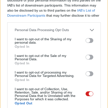
disclosure of your personal information by third parties on the
IAB’s list of downstream participants. This information may
also be disclosed by us to third parties on the
IAB’s List of
Kedvencekhez
Downstream Participants
that may further disclose it to other
third parties.
Harangi László
|
2020 augusztus 6. 15:59
Please note that this website/app uses one or more Google
Personal Data Processing Opt Outs
services and may gather and store information including but
Zack Nelson a népszerű JerryRigEverything
not limited to your visit or usage behaviour. You may click to
I want to opt-out of the Sharing of my
personal data.
grant or deny consent to Google and its third-party tags to
csatornáján vetette alá stressztesztnek a
Opted In
use your data for below specified purposes in below Google
méregdrága iPad Pro táblagépet, amely
consent section.
I want to opt-out of the Sale of my
csúfosan megbukott a törésteszten.
Personal Data.
Opted In
I want to opt-out of processing my
Personal Data for Targeted Advertising.
Zack Nelson továbbra is jelentkezik az új mobilok és
Opted In
tabletek stressztesztjével a népszerű JerryRigEverything
I want to opt-out of Collection, Use,
YouTube-csatornáján, és most a 2020-as Apple iPad Pro
Retention, Sale, and/or Sharing of my
Personal Data that Is Unrelated with the
táblagép akadt a kezébe. A teszt alapján ugyanazok a
Purposes for which it was collected.
Opted Out
gyenge pontok megmaradtak, mint a két évvel ezelőtti