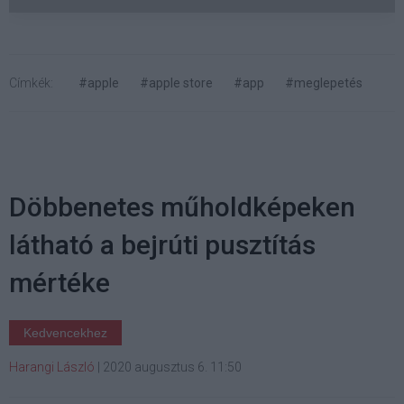
Címkék:
#apple
#apple store
#app
#meglepetés
Döbbenetes műholdképeken
látható a bejrúti pusztítás
mértéke
Kedvencekhez
Harangi László
|
2020 augusztus 6. 11:50