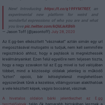
New! Introducing
https://t.co/q199YM7REf
, an
experimental new platform for weird and
wonderful expressions of who you are and what
you love
pic.twitter.com/kQldJeXB6h
— Jason Toff (@jasontoff)
July 28, 2020
Az E.gg-ben elkészített "vásznakat" aztán simán egy url
megosztásával mutogatni is tudjuk, nem kell semmiféle
regisztráció ahhoz, hogy a pajtások is megnézhessék
kreálmányainkat. Ezen felül egyelőre nem teljesen tiszta,
hogy a nagy szavakon túl az E.gg mivel is tud valójában
többet, mind a közösségi oldalak jelenleg is működő
"sztori" opciói, bár kétségtelenül meglehetősen
egyszerűnek tűnik a kezelése, villámgyorsan alakíthatóak
a vele készített képek, vagyis bocsánat, vásznak.
A hivatalos oldalon bárki jelentkezhet az E.gg
tesztelőjének
, talán ők hamarabb birtokában lesznek a