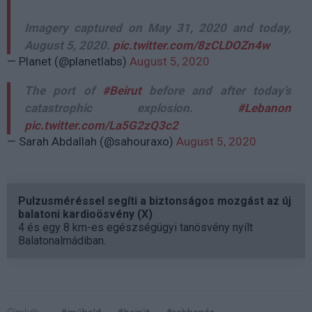
Imagery captured on May 31, 2020 and today,
August 5, 2020.
pic.twitter.com/8zCLDOZn4w
— Planet (@planetlabs)
August 5, 2020
The port of
#Beirut
before and after today’s
catastrophic explosion.
#Lebanon
pic.twitter.com/La5G2zQ3c2
— Sarah Abdallah (@sahouraxo)
August 5, 2020
Pulzusméréssel segíti a biztonságos mozgást az új
balatoni kardioösvény (X)
4 és egy 8 km-es egészségügyi tanösvény nyílt
Balatonalmádiban.