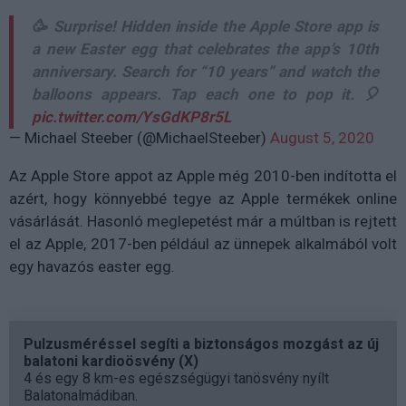
🥳 Surprise! Hidden inside the Apple Store app is
a new Easter egg that celebrates the app’s 10th
anniversary. Search for “10 years” and watch the
balloons appears. Tap each one to pop it. 🎈
pic.twitter.com/YsGdKP8r5L
— Michael Steeber (@MichaelSteeber)
August 5, 2020
Az Apple Store appot az Apple még 2010-ben indította el
azért, hogy könnyebbé tegye az Apple termékek online
vásárlását. Hasonló meglepetést már a múltban is rejtett
el az Apple, 2017-ben például az ünnepek alkalmából volt
egy havazós easter egg.
Pulzusméréssel segíti a biztonságos mozgást az új
balatoni kardioösvény (X)
4 és egy 8 km-es egészségügyi tanösvény nyílt
Balatonalmádiban.