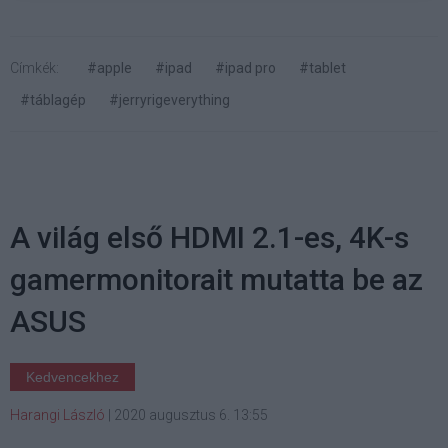
Címkék:
#apple
#ipad
#ipad pro
#tablet
#táblagép
#jerryrigeverything
A világ első HDMI 2.1-es, 4K-s
gamermonitorait mutatta be az
ASUS
Kedvencekhez
Harangi László
|
2020 augusztus 6. 13:55