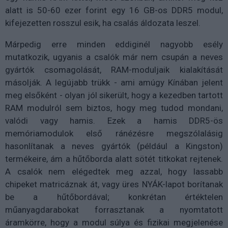
alatt is 50-60 ezer forint egy 16 GB-os DDR5 modul,
kifejezetten rosszul esik, ha csalás áldozata leszel.
Márpedig erre minden eddiginél nagyobb esély
mutatkozik, ugyanis a csalók már nem csupán a neves
gyártók csomagolását, RAM-moduljaik kialakítását
másolják. A legújabb trükk - ami amúgy Kínában jelent
meg elsőként - olyan jól sikerült, hogy a kezedben tartott
RAM modulról sem biztos, hogy meg tudod mondani,
valódi vagy hamis. Ezek a hamis DDR5-ös
memóriamodulok első ránézésre megszólalásig
hasonlítanak a neves gyártók (például a Kingston)
termékeire, ám a hűtőborda alatt sötét titkokat rejtenek.
A csalók nem elégedtek meg azzal, hogy lassabb
chipeket matricáznak át, vagy üres NYÁK-lapot borítanak
be a hűtőbordával; konkrétan értéktelen
műanyagdarabokat forrasztanak a nyomtatott
áramkörre, hogy a modul súlya és fizikai megjelenése