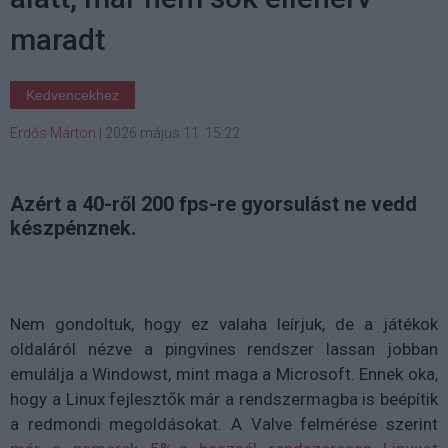
maradt
Kedvencekhez
Erdős Márton
|
2026 május 11. 15:22
Azért a 40-ről 200 fps-re gyorsulást ne vedd
készpénznek.
Nem gondoltuk, hogy ez valaha leírjuk, de a játékok
oldaláról nézve a pingvines rendszer lassan jobban
emulálja a Windowst, mint maga a Microsoft. Ennek oka,
hogy a Linux fejlesztők már a rendszermagba is beépítik
a redmondi megoldásokat. A Valve felmérése szerint