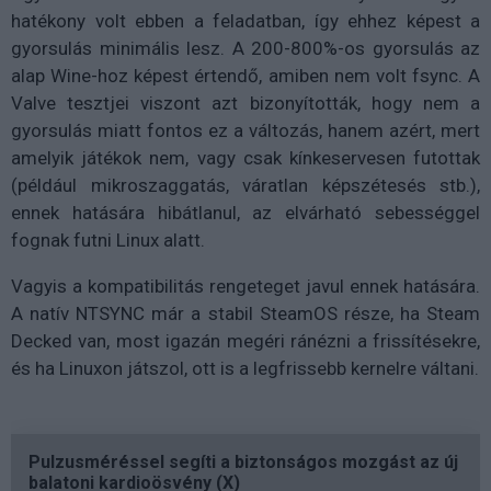
hatékony volt ebben a feladatban, így ehhez képest a
gyorsulás minimális lesz. A 200-800%-os gyorsulás az
alap Wine-hoz képest értendő, amiben nem volt fsync. A
Valve tesztjei viszont azt bizonyították, hogy nem a
gyorsulás miatt fontos ez a változás, hanem azért, mert
amelyik játékok nem, vagy csak kínkeservesen futottak
(például mikroszaggatás, váratlan képszétesés stb.),
ennek hatására hibátlanul, az elvárható sebességgel
fognak futni Linux alatt.
Vagyis a kompatibilitás rengeteget javul ennek hatására.
A natív NTSYNC már a stabil SteamOS része, ha Steam
Decked van, most igazán megéri ránézni a frissítésekre,
és ha Linuxon játszol, ott is a legfrissebb kernelre váltani.
Pulzusméréssel segíti a biztonságos mozgást az új
balatoni kardioösvény (X)