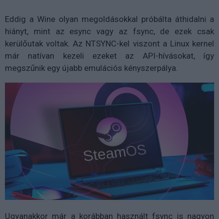
Eddig a Wine olyan megoldásokkal próbálta áthidalni a
hiányt, mint az esync vagy az fsync, de ezek csak
kerülőutak voltak. Az NTSYNC-kel viszont a Linux kernel
már natívan kezeli ezeket az API-hívásokat, így
megszűnik egy újabb emulációs kényszerpálya.
Ugyanakkor már a korábban használt fsync is nagyon