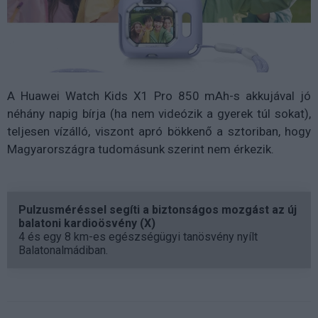
A Huawei Watch Kids X1 Pro 850 mAh-s akkujával jó
néhány napig bírja (ha nem videózik a gyerek túl sokat),
teljesen vízálló, viszont apró bökkenő a sztoriban, hogy
Magyarországra tudomásunk szerint nem érkezik.
Pulzusméréssel segíti a biztonságos mozgást az új
balatoni kardioösvény (X)
4 és egy 8 km-es egészségügyi tanösvény nyílt
Balatonalmádiban.