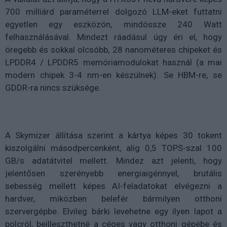
700 milliárd paraméterrel dolgozó LLM-eket futtatni
egyetlen egy eszközön, mindössze 240 Watt
felhasználásával. Mindezt ráadásul úgy éri el, hogy
öregebb és sokkal olcsóbb, 28 nanométeres chipeket és
LPDDR4 / LPDDR5 memóriamodulokat használ (a mai
modern chipek 3-4 nm-en készülnek). Se HBM-re, se
GDDR-ra nincs szüksége.
A Skymizer állítása szerint a kártya képes 30 tokent
kiszolgálni másodpercenként, alig 0,5 TOPS-szal 100
GB/s adatátvitel mellett. Mindez azt jelenti, hogy
jelentősen szerényebb energiaigénnyel, brutális
sebesség mellett képes AI-feladatokat elvégezni a
hardver, miközben belefér bármilyen otthoni
szervergépbe. Elvileg bárki levehetne egy ilyen lapot a
polcról, beilleszthetné a céges vagy otthoni gépébe és