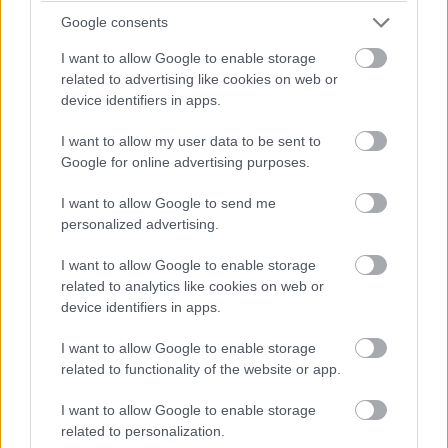
egyfajta pikáns élt az egésznek.
Google consents
I want to allow Google to enable storage
related to advertising like cookies on web or
device identifiers in apps.
Aki az új ROG termékekre is kíváncsi, annak is van jó
hírünk: olyan sok kütyüvel készül a gyártó, hogy csak
I want to allow my user data to be sent to
ezek bemutatására 2 órát szánnak. A középpontban a
Google for online advertising purposes.
ROG Lab lesz, ahonnan a legnagyobb gamer-innovációk
I want to allow Google to send me
kikerültek az elmúlt két évtizedben. Az ígéretek szerint a
personalized advertising.
"Dare to Innovate" jegyében nemcsak a múlt dicsőítése
(miként lett alaplap-almárkából ökoszisztéma a ROG)
I want to allow Google to enable storage
mellett a víziót, a jövőképet is megmutatja az ASUS,
related to analytics like cookies on web or
device identifiers in apps.
hogy miként képzeli a gamerek következő időszakát.
I want to allow Google to enable storage
related to functionality of the website or app.
I want to allow Google to enable storage
related to personalization.