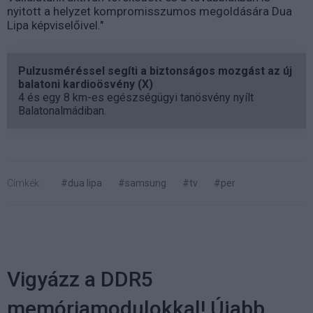
nyitott a helyzet kompromisszumos megoldására Dua
Lipa képviselőivel."
Pulzusméréssel segíti a biztonságos mozgást az új
balatoni kardioösvény (X)
4 és egy 8 km-es egészségügyi tanösvény nyílt
Balatonalmádiban.
Címkék:
#dua lipa
#samsung
#tv
#per
Vigyázz a DDR5
memóriamodulokkal! Újabb