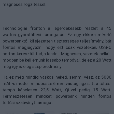
mágneses rögzítéssel.
Technológiai fronton a legérdekesebb részlet a 45
wattos gyorstöltési támogatás. Ez egy ekkora méretű
powerbanktől kifejezetten tisztességes teljesítmény, bár
fontos megjegyezni, hogy ezt csak vezetéken, USB-C
porton keresztül tudja leadni. Mágneses, vezeték nélküli
módban be kell érnünk lassabb tempóval, de ez a 20 Watt
még így is elég szép eredmény.
Ha ez még mindig vaskos neked, semmi vész, az 5000
mAh-s modell mindössze 6 mm vastag, igaz, itt a töltési
tempó kábelesen 22,5 Watt, Qi-vel pedig 15 Watt.
Természetesen mindkét powerbank minden fontos
töltési szabványt támogat.