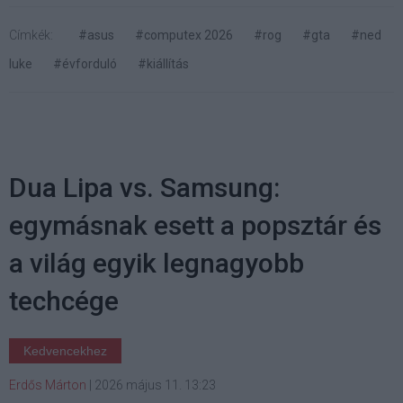
Címkék:
#asus
#computex 2026
#rog
#gta
#ned
luke
#évforduló
#kiállítás
Dua Lipa vs. Samsung:
egymásnak esett a popsztár és
a világ egyik legnagyobb
techcége
Kedvencekhez
Erdős Márton
|
2026 május 11. 13:23