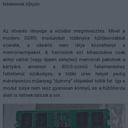
hitelesnek tűnjön.
Az átverés lényege a vizuális megtévesztés. Mivel a
modern DDR5 modulokat többnyire hűtőbordákkal
szerelik, a vásárló nem látja közvetlenül a
memóriachipeket. A hamisítók ezt kihasználva csak
annyi valódi (vagy éppen selejtes) memóriát pakolnak a
kártyára, amennyi a BIOS-szintű felismeréshez
feltétlenül szükséges, a többi üres helyet pedig
méretpontos műanyag "dummy" chipekkel töltik fel. Így a
modul súlya nem lesz gyanúsan könnyű, és a hűtőborda
alatt is teltnek látszik a sor.