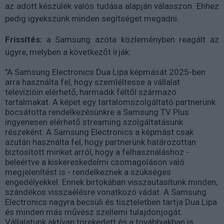
az adott készülék valós tudása alapján válasszon. Ehhez
pedig igyekszünk minden segítséget megadni.
Frissítés:
a Samsung azóta közleményben reagált az
ügyre, melyben a következőt írják:
"A Samsung Electronics Dua Lipa képmását 2025-ben
arra használta fel, hogy szemléltesse a vállalat
televízióin elérhető, harmadik féltől származó
tartalmakat. A képet egy tartalomszolgáltató partnerünk
bocsátotta rendelkezésünkre a Samsung TV Plus
ingyenesen elérhető streaming szolgáltatásunk
részeként. A Samsung Electronics a képmást csak
azután használta fel, hogy partnerünk határozottan
biztosított minket arról, hogy a felhasználáshoz -
beleértve a kiskereskedelmi csomagoláson való
megjelenítést is - rendelkeznek a szükséges
engedélyekkel. Ennek birtokában visszautasítunk minden,
szándékos visszaélésre vonatkozó vádat. A Samsung
Electronics nagyra becsüli és tiszteletben tartja Dua Lipa
és minden más művész szellemi tulajdonjogát.
Vállalatunk aktívan törekedett és a továbbiakban is