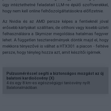
úgy intéztethetné feladatait LLM-re épülő szoftverekkel,
hogy nem kell online felhőszolgáltatásokra előfizetnie.
Az Nvidia és az AMD persze képes a fentieknél jóval
erősebb kártyákat szállítani, de otthoni vagy kisebb üzleti
felhasználásra a Skymizer megoldása hatalmas fegyver
lehet. A független teszteredmények döntik majd el, hogy
mekkora tényezővé is válhat a HTX301 a piacon - feltéve
persze, hogy tényleg hozza azt, amit készítői ígérnek.
Pulzusméréssel segíti a biztonságos mozgást az új
balatoni kardioösvény (X)
4 és egy 8 km-es egészségügyi tanösvény nyílt
Balatonalmádiban.