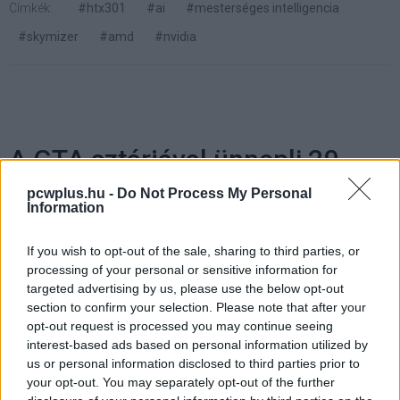
Címkék:
#htx301
#ai
#mesterséges intelligencia
#skymizer
#amd
#nvidia
A GTA sztárjával ünnepli 20
éves szülinapját az ASUS ROG
pcwplus.hu -
Do Not Process My Personal
Information
márka
If you wish to opt-out of the sale, sharing to third parties, or
processing of your personal or sensitive information for
Kedvencekhez
targeted advertising by us, please use the below opt-out
section to confirm your selection. Please note that after your
Erdős Márton
|
2026 május 11. 14:20
opt-out request is processed you may continue seeing
interest-based ads based on personal information utilized by
us or personal information disclosed to third parties prior to
Ott leszünk a szülinapi zsúron és
your opt-out. You may separately opt-out of the further