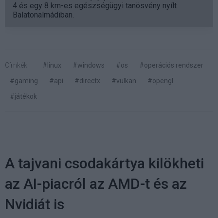
4 és egy 8 km-es egészségügyi tanösvény nyílt
Balatonalmádiban.
Címkék:
#linux
#windows
#os
#operációs rendszer
#gaming
#api
#directx
#vulkan
#opengl
#játékok
A tajvani csodakártya kilökheti
az AI-piacról az AMD-t és az
Nvidiát is