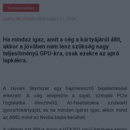
Kedvencekhez
Ledneczki József
|
2026 május 11. 16:24
Ha mindaz igaz, amit a cég a kártyájáról állít,
akkor a jövőben nem lesz szükség nagy
teljesítményű GPU-kra, csak ezekre az apró
lapkákra.
A tajvani Skymizer egy hajmeresztő bejelentéssel
érkezett. A cég leleplezte a saját, szimpla PCIe
foglalatba illeszthető, AI-feladatokra született
gyorsítókártyáját, és ha minden ígéret igaz, akkor mind
az AMD, mind az Nvidia bajba kerülhet.
A vállalat azt állítja, hogy a HTX301 nevű hardvere képes