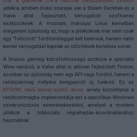
már a gamerek 5%-a használ rendszeresen Linuxot
játékra, amiben óriási szerepe van a Steam Decknek és a
Valve által fejlesztett, támogatott szoftveres
eszközöknek. A mostani, márciusi Linux kernelben
megjelent újdonság az, hogy a játékoknak már nem csak
egy "foltozott" fordítóréteggel kell beérniük, hanem natív
kernel-támogatást kapnak az időzítések kezelése során.
A linuxos gaming kulcsfontosságú eszköze a speciális
Wine-variáció, a Valve által is aktívan fejlesztett Proton,
azonban az újdonság nem egy API vagy fordító, hanem a
rendszermag mélyére beágyazott új funkció. Ez az
NTSYNC nevű kernel-szintű driver
, amely közvetlenül a
rendszermagba implementálja azt a specifikus Windows
szinkronizációs eseménykezelést, amelyet a modern
játékok a többszálú végrehajtás-koordinálásához
használnak.