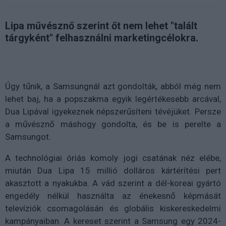
Lipa művésznő szerint őt nem lehet "talált
tárgyként" felhasználni marketingcélokra.
Úgy tűnik, a Samsungnál azt gondolták, abból még nem
lehet baj, ha a popszakma egyik legértékesebb arcával,
Dua Lipával igyekeznek népszerűsíteni tévéjüket. Persze
a művésznő máshogy gondolta, és be is perelte a
Samsungot.
A technológiai óriás komoly jogi csatának néz elébe,
miután Dua Lipa 15 millió dolláros kártérítési pert
akasztott a nyakukba. A vád szerint a dél-koreai gyártó
engedély nélkül használta az énekesnő képmását
televíziók csomagolásán és globális kiskereskedelmi
kampányaiban. A kereset szerint a Samsung egy 2024-