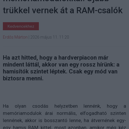
trükkel vernek át a RAM-csalók
Kedvencekhez
Erdős Márton
|
2026 május 11. 11:20
Ha azt hitted, hogy a hardverpiacon már
mindent láttál, akkor van egy rossz hírünk: a
hamisítók szintet léptek. Csak egy mód van
biztosra menni.
Ha olyan csodás helyzetben lennénk, hogy a
memóriamodulok árai normális, elfogadható szinten
lennének, akkor is bosszantó lenne, ha átvernének egy-
egy hamis RAM kittel, most azonban, amikor még kéz