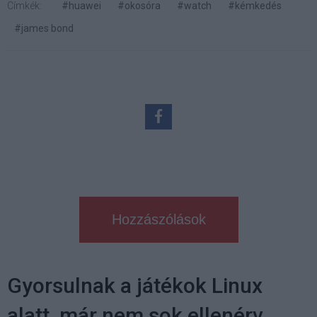
Címkék:
#huawei
#okosóra
#watch
#kémkedés
#james bond
Hozzászólások
Gyorsulnak a játékok Linux
alatt, már nem sok ellenérv