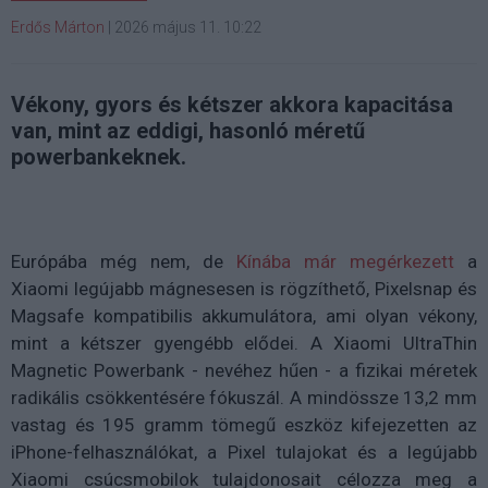
Erdős Márton
|
2026 május 11. 10:22
Vékony, gyors és kétszer akkora kapacitása
van, mint az eddigi, hasonló méretű
powerbankeknek.
Európába még nem, de
Kínába már megérkezett
a
Xiaomi legújabb mágnesesen is rögzíthető, Pixelsnap és
Magsafe kompatibilis akkumulátora, ami olyan vékony,
mint a kétszer gyengébb elődei. A Xiaomi UltraThin
Magnetic Powerbank - nevéhez hűen - a fizikai méretek
radikális csökkentésére fókuszál. A mindössze 13,2 mm
vastag és 195 gramm tömegű eszköz kifejezetten az
iPhone-felhasználókat, a Pixel tulajokat és a legújabb
Xiaomi csúcsmobilok tulajdonosait célozza meg a