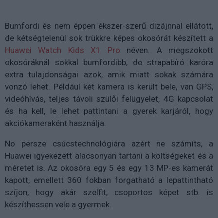
Bumfordi és nem éppen ékszer-szerű dizájnnal ellátott,
de kétségtelenül sok trükkre képes okosórát készített a
Huawei Watch Kids X1 Pro
néven. A megszokott
okosóráknál sokkal bumfordibb, de strapabíró karóra
extra tulajdonságai azok, amik miatt sokak számára
vonzó lehet. Például két kamera is került bele, van GPS,
videóhívás, teljes távoli szülői felügyelet, 4G kapcsolat
és ha kell, le lehet pattintani a gyerek karjáról, hogy
akciókameraként használja.
No persze csúcstechnológiára azért ne számíts, a
Huawei igyekezett alacsonyan tartani a költségeket és a
méretet is. Az okosóra egy 5 és egy 13 MP-es kamerát
kapott, emellett 360 fokban forgatható a lepattintható
szíjon, hogy akár szelfit, csoportos képet stb. is
készíthessen vele a gyermek.