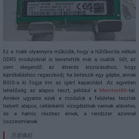
Ez a trükk olyannyira működik, hogy a hűtőborda nélküli
DDR5 moduloknál is bevetették már a csalók. Sőt, az
sem elegendő az átverés kiszúrásához, hogy
kipróbáláshoz ragaszkodj: ha beteszik egy gépbe, annak
BIOS-a ki fogja írni az ígért kapacitást. Az egyetlen
lehetőség az alapos teszt, például a
Memtest86
-tal.
Amikor ugyanis ezek a modulok a felületes tesztek
helyett alapos, cellánkénti vizsgálatnak vannak alávetve,
és a hamis részhez érnek, a rendszer azonnal
összeomlanak.
注意喚起