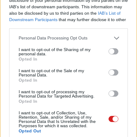
megmutatjuk, buliban is olyan jó-e az ASUS,
disclosure of your personal information by third parties on the
IAB’s list of downstream participants. This information may
mint gamer kütyükben.
also be disclosed by us to third parties on the
IAB’s List of
Downstream Participants
that may further disclose it to other
third parties.
Please note that this website/app uses one or more Google
Húsz év telt el azóta, hogy az ASUS kihirdette: a gamerek
Personal Data Processing Opt Outs
services and may gather and store information including but
külön köztársaságot érdemelnek. Ez be is vált, az egyik
not limited to your visit or usage behaviour. You may click to
I want to opt-out of the Sharing of my
legnépszerűbb gamermárka lett a ROG, vagyis Republic
personal data.
grant or deny consent to Google and its third-party tags to
Opted In
of Gamers, amit az ASUS igyekszik méltó módon meg is
use your data for below specified purposes in below Google
ünnepelni.
consent section.
I want to opt-out of the Sale of my
Personal Data.
Opted In
Az ASUS ROG idén nem aprózza el a Computexet,
nagyszabású, közel félnapos eseménnyel készül, amit
I want to opt-out of processing my
június elsején a Syntrend Creative Parkban tart. Ez a
Personal Data for Targeted Advertising.
Opted In
helyszínválasztás nem véletlen, Tajpej egyik ikonikus
technegyedében van, ahol anno, 20 évvel ezelőtt elsőként
I want to opt-out of Collection, Use,
Retention, Sale, and/or Sharing of my
lehetett megvásárolni a ROG alaplapokat. A show-t maga
Personal Data that Is Unrelated with the
Purposes for which it was collected.
az ASUS elnöke, Jonney Shih nyitja meg, a házigazda
Opted Out
pedig a GTA-ból ismert Ned Luke lesz, ami azért ad