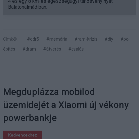
4 és egy 8 km-es egészségügyi tanösvény nyílt
Balatonalmádiban.
Címkék:
#ddr5
#memória
#ram-krízis
#diy
#pc-
építés
#dram
#átverés
#csalás
Megduplázza mobilod
üzemidejét a Xiaomi új vékony
powerbankje
Kedvencekhez